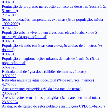
0.00
2015
Pontuação de progresso na redução do risco de desastres (escala 1-5;
5=melhor)
2.75
2011
Secas, inundações, temperaturas extremas (% da população, média
1990-2009)
0.70
2009
População urbana vivendo em áreas com elevação abaixo de 5
metros (% da população total)
0.00
2015
População vivendo em áreas com elevação abaixo de 5 metros (%
do total)
0.00
2015
População em aglomerações urbanas de mais de 1 milhão (% da
população total)
5.65
2025
Retirada total de água doce (bilhões de metros cúbicos)
9.50
2022
Retiradas anuais de água doce, total (% de recursos internos)
4.79
2022
Áreas terrestres protegidas (% da área total de terras)
23.60
2024
Áreas terrestres e marinhas protegidas (% da área territorial total)
23.60
2024
Avaliação de gestão do setor público e instituições CPIA (1=baixo a