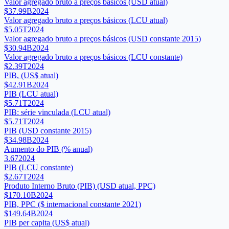
Valor agregado bruto a preços básicos (USD atual)
$37.99B
2024
Valor agregado bruto a preços básicos (LCU atual)
$5.05T
2024
Valor agregado bruto a preços básicos (USD constante 2015)
$30.94B
2024
Valor agregado bruto a preços básicos (LCU constante)
$2.39T
2024
PIB, (US$ atual)
$42.91B
2024
PIB (LCU atual)
$5.71T
2024
PIB: série vinculada (LCU atual)
$5.71T
2024
PIB (USD constante 2015)
$34.98B
2024
Aumento do PIB (% anual)
3.67
2024
PIB (LCU constante)
$2.67T
2024
Produto Interno Bruto (PIB) (USD atual, PPC)
$170.10B
2024
PIB, PPC ($ internacional constante 2021)
$149.64B
2024
PIB per capita (US$ atual)