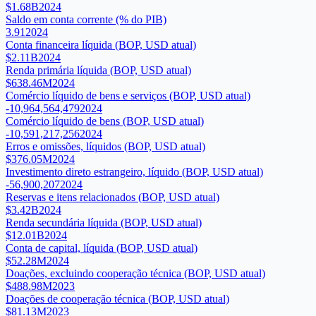
$1.68B
2024
Saldo em conta corrente (% do PIB)
3.91
2024
Conta financeira líquida (BOP, USD atual)
$2.11B
2024
Renda primária líquida (BOP, USD atual)
$638.46M
2024
Comércio líquido de bens e serviços (BOP, USD atual)
-10,964,564,479
2024
Comércio líquido de bens (BOP, USD atual)
-10,591,217,256
2024
Erros e omissões, líquidos (BOP, USD atual)
$376.05M
2024
Investimento direto estrangeiro, líquido (BOP, USD atual)
-56,900,207
2024
Reservas e itens relacionados (BOP, USD atual)
$3.42B
2024
Renda secundária líquida (BOP, USD atual)
$12.01B
2024
Conta de capital, líquida (BOP, USD atual)
$52.28M
2024
Doações, excluindo cooperação técnica (BOP, USD atual)
$488.98M
2023
Doações de cooperação técnica (BOP, USD atual)
$81.13M
2023