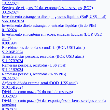
13.22
2024
Serviços de viagens (% das exportações de serviços, BOP)
33.26
2024
Investimento estrangeiro direto, ingressos líquidos (BoP, US$ atual)
$56.90M
2024
Investimento direto estrangeiro, entradas líquidas (% do PIB)
0.13
2024
Investimento em carteira em ações, entradas líquidas (BOP, USD
atual)
0.00
1994
Recebimentos de renda secundária (BOP, USD atual)
$12.06B
2024
Transferências pessoais, recebidas (BOP, USD atual)
$11.07B
2024
Remessas pessoais, recebidas (US$ atual)
$11.25B
2024
Remessas pessoais, recebidas (% do PIB)
26.23
2024
Ações da dívida externa, total (DOD, US$ atual)
$10.15B
2024
Dívida de curto prazo (% do total de reservas)
3.35
2023
Dívida de curto prazo (% das exportações de bens, serviços e renda
primária)
9.76
2024