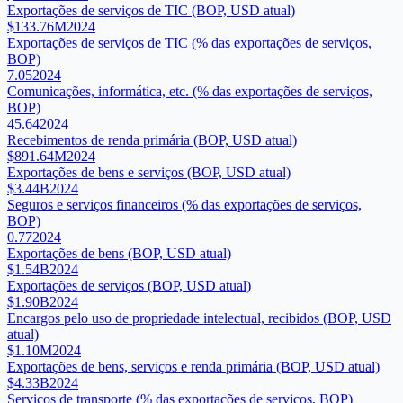
Exportações de serviços de TIC (BOP, USD atual)
$133.76M
2024
Exportações de serviços de TIC (% das exportações de serviços,
BOP)
7.05
2024
Comunicações, informática, etc. (% das exportações de serviços,
BOP)
45.64
2024
Recebimentos de renda primária (BOP, USD atual)
$891.64M
2024
Exportações de bens e serviços (BOP, USD atual)
$3.44B
2024
Seguros e serviços financeiros (% das exportações de serviços,
BOP)
0.77
2024
Exportações de bens (BOP, USD atual)
$1.54B
2024
Exportações de serviços (BOP, USD atual)
$1.90B
2024
Encargos pelo uso de propriedade intelectual, recibidos (BOP, USD
atual)
$1.10M
2024
Exportações de bens, serviços e renda primária (BOP, USD atual)
$4.33B
2024
Serviços de transporte (% das exportações de serviços, BOP)