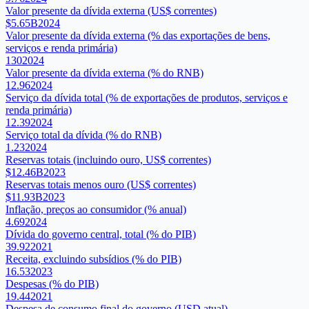
Valor presente da dívida externa (US$ correntes)
$5.65B
2024
Valor presente da dívida externa (% das exportações de bens,
serviços e renda primária)
130
2024
Valor presente da dívida externa (% do RNB)
12.96
2024
Serviço da dívida total (% de exportações de produtos, serviços e
renda primária)
12.39
2024
Serviço total da dívida (% do RNB)
1.23
2024
Reservas totais (incluindo ouro, US$ correntes)
$12.46B
2023
Reservas totais menos ouro (US$ correntes)
$11.93B
2023
Inflação, preços ao consumidor (% anual)
4.69
2024
Dívida do governo central, total (% do PIB)
39.92
2021
Receita, excluindo subsídios (% do PIB)
16.53
2023
Despesas (% do PIB)
19.44
2021
Despesa de consumo final do governo (USD atual)