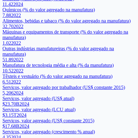
11.42
2024
Químicos (% do valor agregado na manufatura)
7.88
2022
Alimentos, bebidas e tabaco (% do valor agregado na manufatura)
32.70
2022
Máquinas e equipamentos de transporte (% do valor agregado na
manufatura)
1.02
2022
Outras indústrias manufatureiras (% do valor agregado na
manufatura)
51.89
2022
Manufatura de tecnologia média e alta (% da manufatura)
10.52
2022
Têxteis e vestuário (% do valor agregado na manufatura)
6.51
2022
Serviços, valor agregado por trabalhador (US$ constante 2015)
5,206
2024
Serviços, valor agregado (US$ atual)
$23.70B
2024
Serviços, valor agregado (LCU atual)
$3.15T
2024
Serviços, valor agregado (US$ constante 2015)
$17.68B
2024
Serviços, valor agregado (crescimento % anual)
4.35
2024