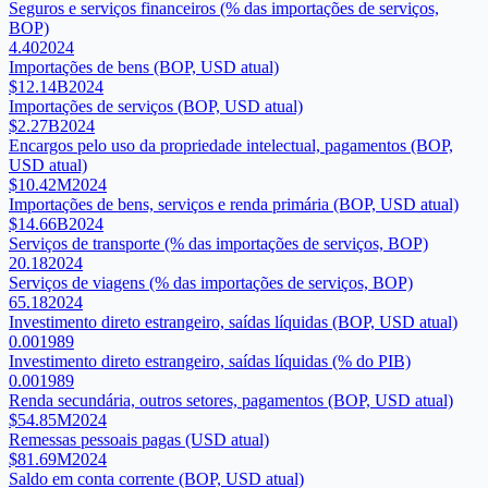
Seguros e serviços financeiros (% das importações de serviços,
BOP)
4.40
2024
Importações de bens (BOP, USD atual)
$12.14B
2024
Importações de serviços (BOP, USD atual)
$2.27B
2024
Encargos pelo uso da propriedade intelectual, pagamentos (BOP,
USD atual)
$10.42M
2024
Importações de bens, serviços e renda primária (BOP, USD atual)
$14.66B
2024
Serviços de transporte (% das importações de serviços, BOP)
20.18
2024
Serviços de viagens (% das importações de serviços, BOP)
65.18
2024
Investimento direto estrangeiro, saídas líquidas (BOP, USD atual)
0.00
1989
Investimento direto estrangeiro, saídas líquidas (% do PIB)
0.00
1989
Renda secundária, outros setores, pagamentos (BOP, USD atual)
$54.85M
2024
Remessas pessoais pagas (USD atual)
$81.69M
2024
Saldo em conta corrente (BOP, USD atual)