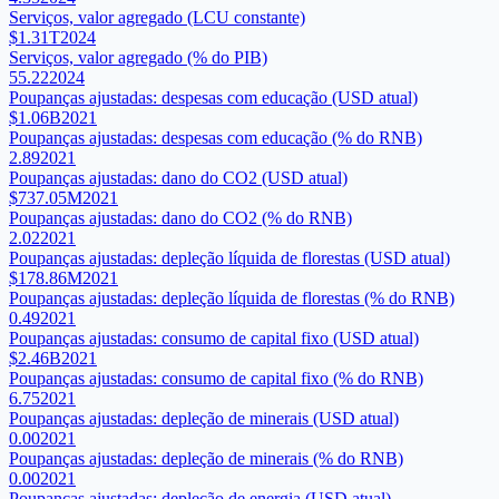
Serviços, valor agregado (LCU constante)
$1.31T
2024
Serviços, valor agregado (% do PIB)
55.22
2024
Poupanças ajustadas: despesas com educação (USD atual)
$1.06B
2021
Poupanças ajustadas: despesas com educação (% do RNB)
2.89
2021
Poupanças ajustadas: dano do CO2 (USD atual)
$737.05M
2021
Poupanças ajustadas: dano do CO2 (% do RNB)
2.02
2021
Poupanças ajustadas: depleção líquida de florestas (USD atual)
$178.86M
2021
Poupanças ajustadas: depleção líquida de florestas (% do RNB)
0.49
2021
Poupanças ajustadas: consumo de capital fixo (USD atual)
$2.46B
2021
Poupanças ajustadas: consumo de capital fixo (% do RNB)
6.75
2021
Poupanças ajustadas: depleção de minerais (USD atual)
0.00
2021
Poupanças ajustadas: depleção de minerais (% do RNB)
0.00
2021
Poupanças ajustadas: depleção de energia (USD atual)