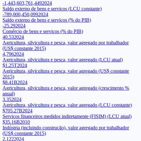
-1,443,603,761,449
2024
Saldo externo de bens e serviços (LCU constante)
-789,000,450,099
2024
Saldo externo de bens e serviços (% do PIB)
-25.29
2024
Comércio de bens e serviços (% do PIB)
40.53
2024
Agricultura, silvicultura e pesca, valor agregado por trabalhador
(US$ constante 2015)
4,796
2024
Agricultura, silvicultura e pesca, valor agregado (LCU atual)
$1.25T
2024
Agricultura, silvicultura e pesca, valor agregado (US$ constante
2015)
$8.41B
2024
Agricultura, silvicultura e pesca, valor agregado (crescimento %
anual)
3.35
2024
Agricultura, silvicultura e pesca, valor agregado (LCU constante)
$705.27B
2024
Serviços financeiros medidos indiretamente (FISIM) (LCU atual)
$35.16B
2010
Indústria (incluindo construção), valor agregado por trabalhador
(US$ constante 2015)
2,122
2024