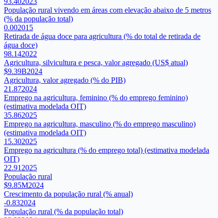
93.40
2023
População rural vivendo em áreas com elevação abaixo de 5 metros
(% da população total)
0.00
2015
Retirada de água doce para agricultura (% do total de retirada de
água doce)
98.14
2022
Agricultura, silvicultura e pesca, valor agregado (US$ atual)
$9.39B
2024
Agricultura, valor agregado (% do PIB)
21.87
2024
Emprego na agricultura, feminino (% do emprego feminino)
(estimativa modelada OIT)
35.86
2025
Emprego na agricultura, masculino (% do emprego masculino)
(estimativa modelada OIT)
15.30
2025
Emprego na agricultura (% do emprego total) (estimativa modelada
OIT)
22.91
2025
População rural
$9.85M
2024
Crescimento da população rural (% anual)
-0.83
2024
População rural (% da população total)