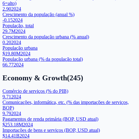
6=alto)
2.90
2024
Crescimento da população (anual %)
-0.15
2024
População, total
29.7M
2024
Crescimento da população urbana (% anual)
0.20
2024
População urbana
$19.80M
2024
População urbana (% da população total)
66.77
2024
Economy & Growth
(
245
)
Comércio de serviços (% do PIB)
9.71
2024
Comunicações, informática, etc. (% das importações de serviços,
BOP)
9.79
2024
Pagamentos de renda primária (BOP, USD atual)
$253.18M
2024
Importações de bens e serviços (BOP, USD atual)
$14.41B
2024