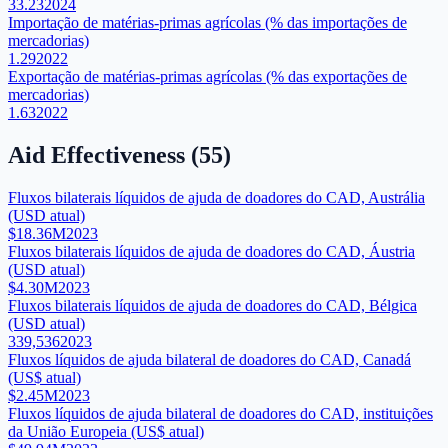
33.23
2024
Importação de matérias-primas agrícolas (% das importações de
mercadorias)
1.29
2022
Exportação de matérias-primas agrícolas (% das exportações de
mercadorias)
1.63
2022
Aid Effectiveness
(
55
)
Fluxos bilaterais líquidos de ajuda de doadores do CAD, Austrália
(USD atual)
$18.36M
2023
Fluxos bilaterais líquidos de ajuda de doadores do CAD, Áustria
(USD atual)
$4.30M
2023
Fluxos bilaterais líquidos de ajuda de doadores do CAD, Bélgica
(USD atual)
339,536
2023
Fluxos líquidos de ajuda bilateral de doadores do CAD, Canadá
(US$ atual)
$2.45M
2023
Fluxos líquidos de ajuda bilateral de doadores do CAD, instituições
da União Europeia (US$ atual)