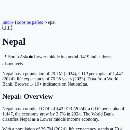
Início
›
Todos os países
›
Nepal
🇳🇵
Nepal
📍
South Asia
💼
Lower middle income
📊
1419 indicadores
disponíveis
Nepal has a population of 29.7M (2024), GDP per capita of 1,447
(2024), life expectancy of 70.35 years (2023). Data from World
Bank. Browse 1419+ indicators on NationStat.
Nepal
: Overview
Nepal has a nominal GDP of $42.91B (2024), a GDP per capita of
1,447, the economy grew by 3.7% in 2024. The World Bank
classifies Nepal as a Lower middle income economy.
With a population of 29.7M (2024), life expectancy stands at 70.4