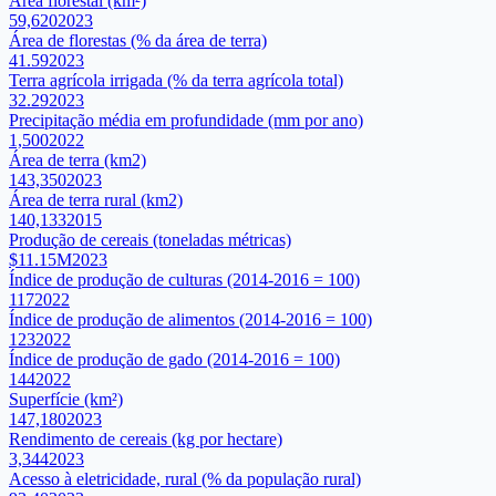
Área florestal (km²)
59,620
2023
Área de florestas (% da área de terra)
41.59
2023
Terra agrícola irrigada (% da terra agrícola total)
32.29
2023
Precipitação média em profundidade (mm por ano)
1,500
2022
Área de terra (km2)
143,350
2023
Área de terra rural (km2)
140,133
2015
Produção de cereais (toneladas métricas)
$11.15M
2023
Índice de produção de culturas (2014-2016 = 100)
117
2022
Índice de produção de alimentos (2014-2016 = 100)
123
2022
Índice de produção de gado (2014-2016 = 100)
144
2022
Superfície (km²)
147,180
2023
Rendimento de cereais (kg por hectare)
3,344
2023
Acesso à eletricidade, rural (% da população rural)