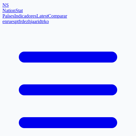
NS
NationStat
Países
Indicadores
Latest
Comparar
en
ru
es
pt
fr
de
zh
ja
ar
id
tr
ko