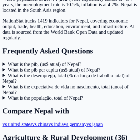
years, the unemployment rate is 10.5%, inflation is at 4.7%. Nepal is
located in the South Asia region.
NationStat tracks 1419 indicators for Nepal, covering economic
output, trade, health, education, environment, and infrastructure. All
data is sourced from the World Bank Open Data and updated
regularly.
Frequently Asked Questions
What is the pib, (us$ atual) of Nepal?
What is the pib per capita (us$ atual) of Nepal?
What is the desemprego, total (% da força de trabalho total) of
Nepal?
What is the expectativa de vida no nascimento, total (anos) of
Nepal?
What is the população, total of Nepal?
Compare
Nepal
with
vs
united states
vs
china
vs
india
vs
germany
vs
japan
Agriculture & Rural Development
(
36
)