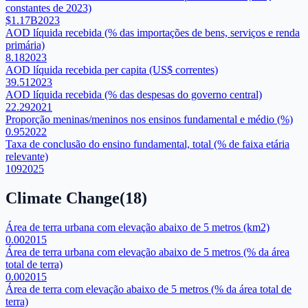
constantes de 2023)
$1.17B
2023
AOD líquida recebida (% das importações de bens, serviços e renda
primária)
8.18
2023
AOD líquida recebida per capita (US$ correntes)
39.51
2023
AOD líquida recebida (% das despesas do governo central)
22.29
2021
Proporção meninas/meninos nos ensinos fundamental e médio (%)
0.95
2022
Taxa de conclusão do ensino fundamental, total (% de faixa etária
relevante)
109
2025
Climate Change
(
18
)
Área de terra urbana com elevação abaixo de 5 metros (km2)
0.00
2015
Área de terra urbana com elevação abaixo de 5 metros (% da área
total de terra)
0.00
2015
Área de terra com elevação abaixo de 5 metros (% da área total de
terra)