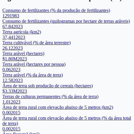
Consumo de fertilizantes (% da produção de fertilizantes)
129
1983
Consumo de fertilizantes (quilogramas por hectare de terras aráveis)
67.84
2023
Terra agrícola (km2)
37,441
2023
Terra cultivável (% de área terrestre)
26.12
2023
Terra arável (hectares)
$1.80M
2023
Terra arável (hectares por pessoa)
0.06
2023
Terra arável (% da área de terra)
12.58
2023
Área de terra sob produção de cereais (hectares)
$3.33M
2023
Terras de culturas permanentes (% da área de terra)
1.01
2023
Área de terra rural com elevação abaixo de 5 metros (km2)
0.00
2015
Área de terra rural com elevação abaixo de 5 metros (% da área total
de terra)
0.00
2015