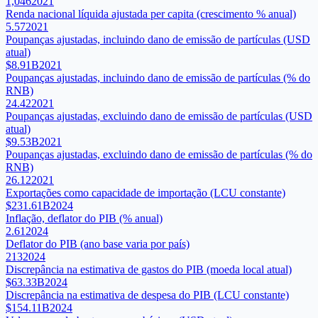
1,046
2021
Renda nacional líquida ajustada per capita (crescimento % anual)
5.57
2021
Poupanças ajustadas, incluindo dano de emissão de partículas (USD
atual)
$8.91B
2021
Poupanças ajustadas, incluindo dano de emissão de partículas (% do
RNB)
24.42
2021
Poupanças ajustadas, excluindo dano de emissão de partículas (USD
atual)
$9.53B
2021
Poupanças ajustadas, excluindo dano de emissão de partículas (% do
RNB)
26.12
2021
Exportações como capacidade de importação (LCU constante)
$231.61B
2024
Inflação, deflator do PIB (% anual)
2.61
2024
Deflator do PIB (ano base varia por país)
213
2024
Discrepância na estimativa de gastos do PIB (moeda local atual)
$63.33B
2024
Discrepância na estimativa de despesa do PIB (LCU constante)
$154.11B
2024