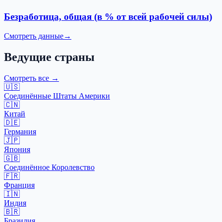
Безработица, общая (в % от всей рабочей силы)
Смотреть данные
→
Ведущие страны
Смотреть все
→
🇺🇸
Соединённые Штаты Америки
🇨🇳
Китай
🇩🇪
Германия
🇯🇵
Япония
🇬🇧
Соединённое Королевство
🇫🇷
Франция
🇮🇳
Индия
🇧🇷
Бразилия