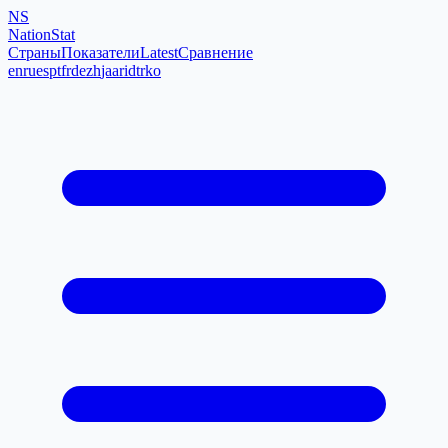
NS
NationStat
Страны
Показатели
Latest
Сравнение
en
ru
es
pt
fr
de
zh
ja
ar
id
tr
ko