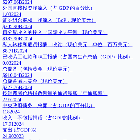
$297.06B
2024
外国直接投资净流入（占 GDP 的百分比）
1.03
2024
证券组合股权，净流入（BoP，现价美元）
$305.90B
2024
再分配收入的接入（国际收支平衡，现价美元）
$187.90B
2024
私人转移和雇员报酬，收讫（现价美元，单位：百万美元）
$8.71B
2024
已收劳工汇款和职工报酬（占国内生产总值（GDP）比例）
0.03
2024
总储备（包括黄金，现价美元）
$910.04B
2024
总储备减去黄金（现价美元）
$227.76B
2024
按消费者价格指数衡量的通货膨胀（年通胀率）
2.95
2024
中央政府债务，总额（占 GDP 的百分比）
118
2024
收入，不包括捐赠（占GDP的比例）
17.91
2024
支出 (占GDP%)
24.90
2023