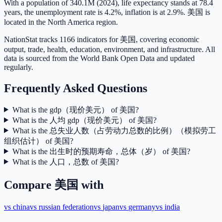
With a population of 340.1M (2024), life expectancy stands at 78.4
years, the unemployment rate is 4.2%, inflation is at 2.9%. 美国 is
located in the North America region.
NationStat tracks 1166 indicators for 美国, covering economic
output, trade, health, education, environment, and infrastructure. All
data is sourced from the World Bank Open Data and updated
regularly.
Frequently Asked Questions
What is the gdp（现价美元） of 美国?
What is the 人均 gdp（现价美元） of 美国?
What is the 总失业人数（占劳动力总数的比例）（模拟劳工
组织估计） of 美国?
What is the 出生时的预期寿命，总体（岁） of 美国?
What is the 人口，总数 of 美国?
Compare
美国
with
vs
china
vs
russian federation
vs
japan
vs
germany
vs
india