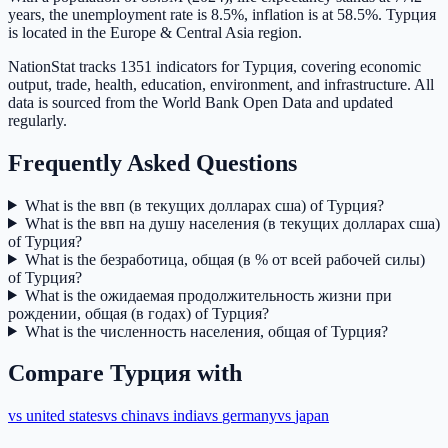
years, the unemployment rate is 8.5%, inflation is at 58.5%. Турция
is located in the Europe & Central Asia region.
NationStat tracks 1351 indicators for Турция, covering economic
output, trade, health, education, environment, and infrastructure. All
data is sourced from the World Bank Open Data and updated
regularly.
Frequently Asked Questions
What is the ввп (в текущих долларах сша) of Турция?
What is the ввп на душу населения (в текущих долларах сша)
of Турция?
What is the безработица, общая (в % от всей рабочей силы)
of Турция?
What is the ожидаемая продолжительность жизни при
рождении, общая (в годах) of Турция?
What is the численность населения, общая of Турция?
Compare
Турция
with
vs
united states
vs
china
vs
india
vs
germany
vs
japan