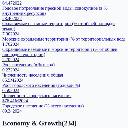
64.47
2022
Годовое потребление пресной воды, совокупное (в %
внутренних ресурсов)
28.40
2022
Охраняемые наземные территории (% от общей площади
земли)
7.00
2024
Морские охраняемые территории (% от территориальных вод)
1.70
2024
Охраняемые наземные и морские территории (% от общей
площади территории)
5.70
2024
Рост населения (в % в год)
0.23
2024
Численность населения, общая
85.5M
2024
Рост городского населения (годовой %)
0.59
2024
Численность городского населения
$76.41M
2024
Городское население (% всего населения)
89.34
2024
Economy & Growth
(
234
)