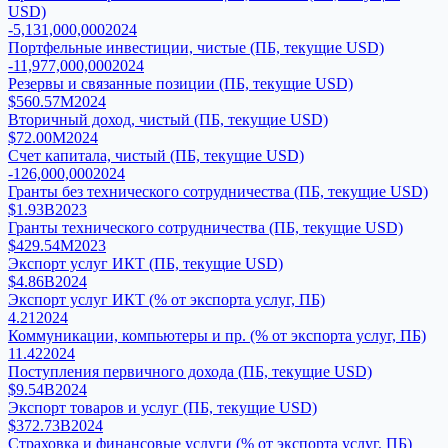
USD)
-5,131,000,000
2024
Портфельные инвестиции, чистые (ПБ, текущие USD)
-11,977,000,000
2024
Резервы и связанные позиции (ПБ, текущие USD)
$560.57M
2024
Вторичный доход, чистый (ПБ, текущие USD)
$72.00M
2024
Счет капитала, чистый (ПБ, текущие USD)
-126,000,000
2024
Гранты без технического сотрудничества (ПБ, текущие USD)
$1.93B
2023
Гранты технического сотрудничества (ПБ, текущие USD)
$429.54M
2023
Экспорт услуг ИКТ (ПБ, текущие USD)
$4.86B
2024
Экспорт услуг ИКТ (% от экспорта услуг, ПБ)
4.21
2024
Коммуникации, компьютеры и пр. (% от экспорта услуг, ПБ)
11.42
2024
Поступления первичного дохода (ПБ, текущие USD)
$9.54B
2024
Экспорт товаров и услуг (ПБ, текущие USD)
$372.73B
2024
Страховка и финансовые услуги (% от экспорта услуг, ПБ)