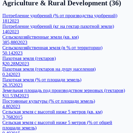
Agriculture & Rural Development
(
36
)
Потребление удобрений (% от производства удобрений)
181
2023
Потребление удобрений (кг на гектар пахотной земли)
140
2023
Сельскохозяйственные земли (кв. км)
385,880
2023
Сельскохозяйственная земля (в % от территории)
50.14
2023
Пахотная земля (гектаров)
$20.28M
2023
Пахотная земля (гектаров на душу населения)
0.24
2023
Пахотная земля (% от площади земель)
26.35
2023
Земельная площадь под производством зерновых (гектаров)
$11.53M
2023
Постоянные культуры (% от площади земель)
4.80
2023
Сельская земля с высотой ниже 5 метров (кв. км)
3,768
2015
Сельская земля с высотой ниже 5 метров (% от общей
площади земель)