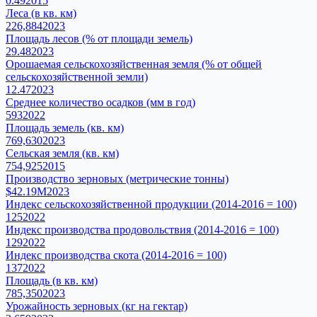
0.49
2015
Леса (в кв. км)
226,884
2023
Площадь лесов (% от площади земель)
29.48
2023
Орошаемая сельскохозяйственная земля (% от общей
сельскохозяйственной земли)
12.47
2023
Среднее количество осадков (мм в год)
593
2022
Площадь земель (кв. км)
769,630
2023
Сельская земля (кв. км)
754,925
2015
Производство зерновых (метрические тонны)
$42.19M
2023
Индекс сельскохозяйственной продукции (2014-2016 = 100)
125
2022
Индекс производства продовольствия (2014-2016 = 100)
129
2022
Индекс производства скота (2014-2016 = 100)
137
2022
Площадь (в кв. км)
785,350
2023
Урожайность зерновых (кг на гектар)