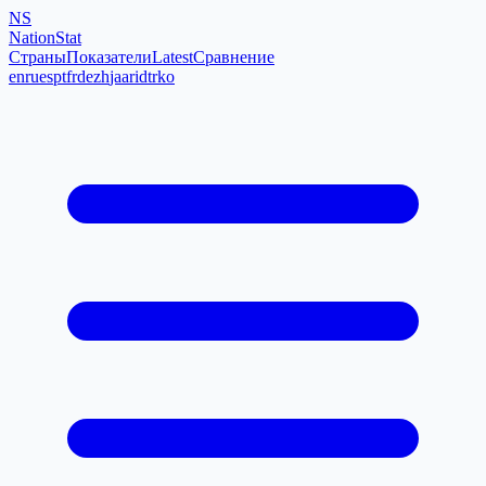
NS
NationStat
Страны
Показатели
Latest
Сравнение
en
ru
es
pt
fr
de
zh
ja
ar
id
tr
ko