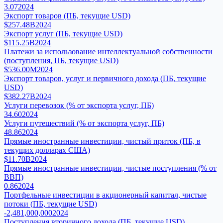
3.07
2024
Экспорт товаров (ПБ, текущие USD)
$257.48B
2024
Экспорт услуг (ПБ, текущие USD)
$115.25B
2024
Платежи за использование интеллектуальной собственности
(поступления, ПБ, текущие USD)
$536.00M
2024
Экспорт товаров, услуг и первичного дохода (ПБ, текущие
USD)
$382.27B
2024
Услуги перевозок (% от экспорта услуг, ПБ)
34.60
2024
Услуги путешествий (% от экспорта услуг, ПБ)
48.86
2024
Прямые иностранные инвестиции, чистый приток (ПБ, в
текущих долларах США)
$11.70B
2024
Прямые иностранные инвестиции, чистые поступления (% от
ВВП)
0.86
2024
Портфельные инвестиции в акционерный капитал, чистые
потоки (ПБ, текущие USD)
-2,481,000,000
2024
Поступления вторичного дохода (ПБ, текущие USD)