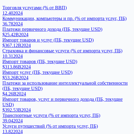
Торговля услугами (% от ВВП)
12.40
2024
Коммуникации, компьютеры и пр. (% от импорта услуг, ПБ)
36.78
2024
Платежи первичного дохода (ПБ, текущие USD)
$25.42B
2024
Импорт товаров и услуг (ПБ, текущие USD)
$367.12B
2024
Страховка и финансовые услуги (% от импорта услуг, ПБ)
10.31
2024
Импорт товаров (ПБ, текущие USD)
$313.86B
2024
Импорт услуг (ПБ, текущие USD)
$53.26B
2024
Платежи за использование интеллектуальной собственности
(ПБ, текущие USD)
$4.26B
2024
Импорт товаров, услуг и первичного дохода (ПБ, текущие
USD)
$392.53B
2024
Транспортные услуги (% от импорта услуг, ПБ)
39.04
2024
Услуги путешествий (% от импорта услуг, ПБ)
13.82
2024