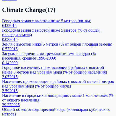
Climate Change
(
17
)
Городская земля с высотой ниже 5 метров (кв. км)
643
2015
Городская земля с высотой ниже 5 метров (% от общей
площади земель)
0.08
2015
Земля с высотой ниже 5 метров (% от общей площади земель)
0.57
2015
Засухи, наводнения, экстремальные температуры (%
населения, среднее 1990-2009)
0.14
2009
Городское население, проживающее в районах с высотой
менее 5 метров над уровнем моря (% от общего населения)
2.05
2015
Население, проживающее в районах с высотой менее 5 метров
над уровнем моря (% от общего числа)
2.59
2015
Население в городских агломерациях свыше 1 млн человек (%
от общего населения)
39.27
2025
Общий объем отвода пресной воды (миллиарды кубических
метров)