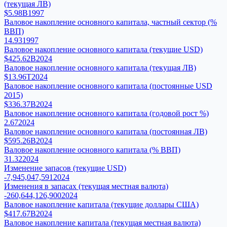
(текущая ЛВ)
$5.98B
1997
Валовое накопление основного капитала, частный сектор (%
ВВП)
14.93
1997
Валовое накопление основного капитала (текущие USD)
$425.62B
2024
Валовое накопление основного капитала (текущая ЛВ)
$13.96T
2024
Валовое накопление основного капитала (постоянные USD
2015)
$336.37B
2024
Валовое накопление основного капитала (годовой рост %)
2.67
2024
Валовое накопление основного капитала (постоянная ЛВ)
$595.26B
2024
Валовое накопление основного капитала (% ВВП)
31.32
2024
Изменение запасов (текущие USD)
-7,945,047,591
2024
Изменения в запасах (текущая местная валюта)
-260,644,126,900
2024
Валовое накопление капитала (текущие доллары США)
$417.67B
2024
Валовое накопление капитала (текущая местная валюта)