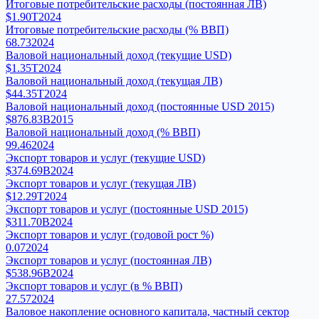
Итоговые потребительские расходы (постоянная ЛВ)
$1.90T
2024
Итоговые потребительские расходы (% ВВП)
68.73
2024
Валовой национальный доход (текущие USD)
$1.35T
2024
Валовой национальный доход (текущая ЛВ)
$44.35T
2024
Валовой национальный доход (постоянные USD 2015)
$876.83B
2015
Валовой национальный доход (% ВВП)
99.46
2024
Экспорт товаров и услуг (текущие USD)
$374.69B
2024
Экспорт товаров и услуг (текущая ЛВ)
$12.29T
2024
Экспорт товаров и услуг (постоянные USD 2015)
$311.70B
2024
Экспорт товаров и услуг (годовой рост %)
0.07
2024
Экспорт товаров и услуг (постоянная ЛВ)
$538.96B
2024
Экспорт товаров и услуг (в % ВВП)
27.57
2024
Валовое накопление основного капитала, частный сектор