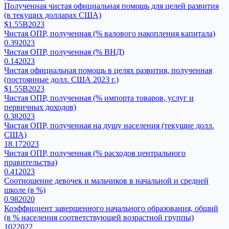
Полученная чистая официальная помощь для целей развития
(в текущих долларах США)
$1.55B
2023
Чистая ОПР, полученная (% валового накопления капитала)
0.39
2023
Чистая ОПР, полученная (% ВНД)
0.14
2023
Чистая официальная помощь в целях развития, полученная
(постоянные долл. США 2023 г.)
$1.55B
2023
Чистая ОПР, полученная (% импорта товаров, услуг и
первичных доходов)
0.38
2023
Чистая ОПР, полученная на душу населения (текущие долл.
США)
18.17
2023
Чистая ОПР, полученная (% расходов центрального
правительства)
0.41
2023
Соотношение девочек и мальчиков в начальной и средней
школе (в %)
0.98
2020
Коэффициент завершенного начального образования, общий
(в % населения соответствующей возрастной группы)
102
2022