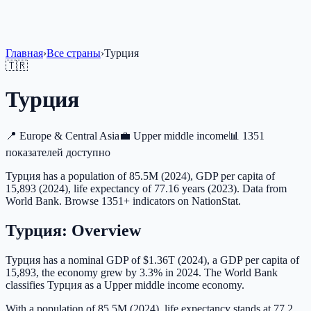
Главная
›
Все страны
›
Турция
🇹🇷
Турция
📍
Europe & Central Asia
💼
Upper middle income
📊
1351
показателей доступно
Турция has a population of 85.5M (2024), GDP per capita of
15,893 (2024), life expectancy of 77.16 years (2023). Data from
World Bank. Browse 1351+ indicators on NationStat.
Турция
: Overview
Турция has a nominal GDP of $1.36T (2024), a GDP per capita of
15,893, the economy grew by 3.3% in 2024. The World Bank
classifies Турция as a Upper middle income economy.
With a population of 85.5M (2024), life expectancy stands at 77.2