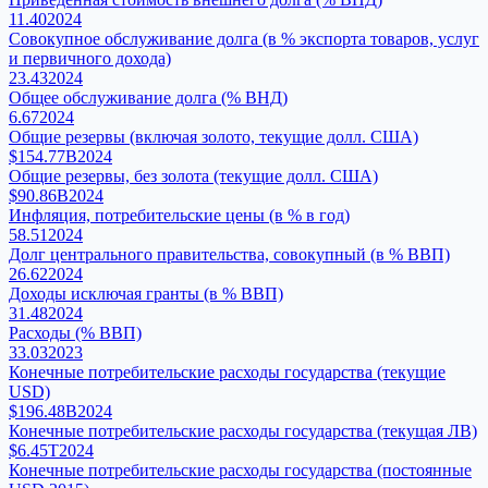
11.40
2024
Совокупное обслуживание долга (в % экспорта товаров, услуг
и первичного дохода)
23.43
2024
Общее обслуживание долга (% ВНД)
6.67
2024
Общие резервы (включая золото, текущие долл. США)
$154.77B
2024
Общие резервы, без золота (текущие долл. США)
$90.86B
2024
Инфляция, потребительские цены (в % в год)
58.51
2024
Долг центрального правительства, совокупный (в % ВВП)
26.62
2024
Доходы исключая гранты (в % ВВП)
31.48
2024
Расходы (% ВВП)
33.03
2023
Конечные потребительские расходы государства (текущие
USD)
$196.48B
2024
Конечные потребительские расходы государства (текущая ЛВ)
$6.45T
2024
Конечные потребительские расходы государства (постоянные