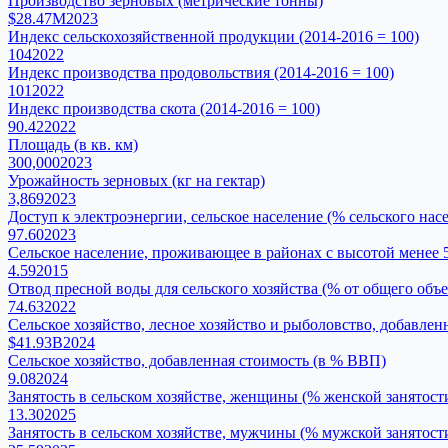
Производство зерновых (метрические тонны)
$28.47M
2023
Индекс сельскохозяйственной продукции (2014-2016 = 100)
104
2022
Индекс производства продовольствия (2014-2016 = 100)
101
2022
Индекс производства скота (2014-2016 = 100)
90.42
2022
Площадь (в кв. км)
300,000
2023
Урожайность зерновых (кг на гектар)
3,869
2023
Доступ к электроэнергии, сельское население (% сельского нас
97.60
2023
Сельское население, проживающее в районах с высотой менее 5
4.59
2015
Отвод пресной воды для сельского хозяйства (% от общего объ
74.63
2022
Сельское хозяйство, лесное хозяйство и рыболовство, добавл
$41.93B
2024
Сельское хозяйство, добавленная стоимость (в % ВВП)
9.08
2024
Занятость в сельском хозяйстве, женщины (% женской занятос
13.30
2025
Занятость в сельском хозяйстве, мужчины (% мужской занятос