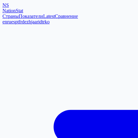
NS
NationStat
Страны
Показатели
Latest
Сравнение
en
ru
es
pt
fr
de
zh
ja
ar
id
tr
ko