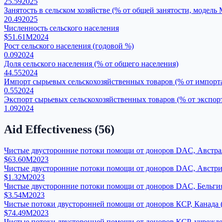
25.59
2025
Занятость в сельском хозяйстве (% от общей занятости, модель
20.49
2025
Численность сельского населения
$51.61M
2024
Рост сельского населения (годовой %)
0.09
2024
Доля сельского населения (% от общего населения)
44.55
2024
Импорт сырьевых сельскохозяйственных товаров (% от импорта
0.55
2024
Экспорт сырьевых сельскохозяйственных товаров (% от экспорт
1.09
2024
Aid Effectiveness
(
56
)
Чистые двусторонние потоки помощи от доноров DAC, Австра
$63.60M
2023
Чистые двусторонние потоки помощи от доноров DAC, Австри
$1.32M
2023
Чистые двусторонние потоки помощи от доноров DAC, Бельги
$3.54M
2023
Чистые потоки двусторонней помощи от доноров КСР, Канада 
$74.49M
2023
Чистые потоки двусторонней помощи от доноров КСР, учрежде