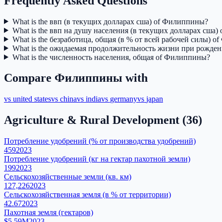
Frequently Asked Questions
What is the ввп (в текущих долларах сша) of Филиппины?
What is the ввп на душу населения (в текущих долларах сша
What is the безработица, общая (в % от всей рабочей силы) 
What is the ожидаемая продолжительность жизни при рожден
What is the численность населения, общая of Филиппины?
Compare
Филиппины
with
vs
united states
vs
china
vs
india
vs
germany
vs
japan
Agriculture & Rural Development
(
36
)
Потребление удобрений (% от производства удобрений)
459
2023
Потребление удобрений (кг на гектар пахотной земли)
199
2023
Сельскохозяйственные земли (кв. км)
127,226
2023
Сельскохозяйственная земля (в % от территории)
42.67
2023
Пахотная земля (гектаров)
$5.59M
2023