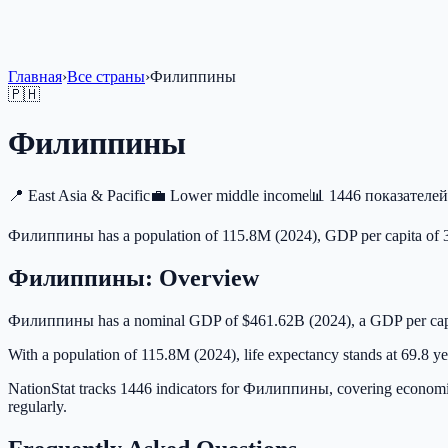
Главная
›
Все страны
›
Филиппины
🇵🇭
Филиппины
📍
East Asia & Pacific
💼
Lower middle income
📊
1446 показателе
Филиппины has a population of 115.8M (2024), GDP per capita of 3,
Филиппины
: Overview
Филиппины has a nominal GDP of $461.62B (2024), a GDP per capi
With a population of 115.8M (2024), life expectancy stands at 69.8 ye
NationStat tracks 1446 indicators for Филиппины, covering economic 
regularly.