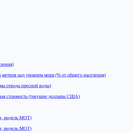
еления)
 метров над уровнем моря (% от общего населения)
ема отвода пресной воды)
енная стоимость (текущие доллары США)
ти, модель МОТ)
ти, модель МОТ)