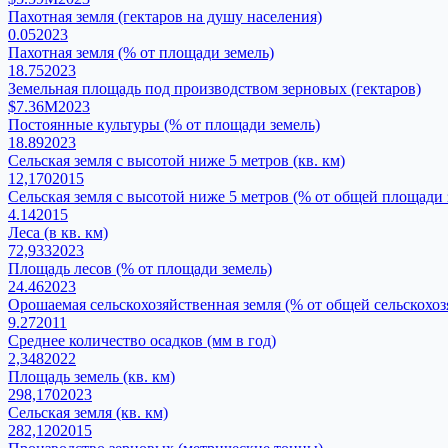
Пахотная земля (гектаров на душу населения)
0.05
2023
Пахотная земля (% от площади земель)
18.75
2023
Земельная площадь под производством зерновых (гектаров)
$7.36M
2023
Постоянные культуры (% от площади земель)
18.89
2023
Сельская земля с высотой ниже 5 метров (кв. км)
12,170
2015
Сельская земля с высотой ниже 5 метров (% от общей площади 
4.14
2015
Леса (в кв. км)
72,933
2023
Площадь лесов (% от площади земель)
24.46
2023
Орошаемая сельскохозяйственная земля (% от общей сельскохо
9.27
2011
Среднее количество осадков (мм в год)
2,348
2022
Площадь земель (кв. км)
298,170
2023
Сельская земля (кв. км)
282,120
2015