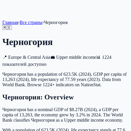
Главная
›
Все страны
›
Черногория
🇲🇪
Черногория
📍
Europe & Central Asia
💼
Upper middle income
📊
1224
показателей доступно
Черногория has a population of 623.5K (2024), GDP per capita of
13,263 (2024), life expectancy of 77.59 years (2023). Data from
World Bank. Browse 1224+ indicators on NationStat.
Черногория
: Overview
Черногория has a nominal GDP of $8.27B (2024), a GDP per
capita of 13,263, the economy grew by 3.2% in 2024. The World
Bank classifies Черногория as a Upper middle income economy.
With a population of 623.5K (2024), life expectancy stands at 77.6