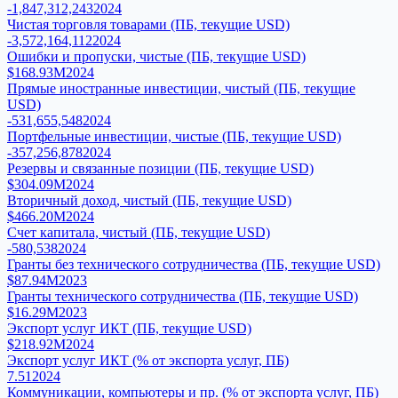
-1,847,312,243
2024
Чистая торговля товарами (ПБ, текущие USD)
-3,572,164,112
2024
Ошибки и пропуски, чистые (ПБ, текущие USD)
$168.93M
2024
Прямые иностранные инвестиции, чистый (ПБ, текущие
USD)
-531,655,548
2024
Портфельные инвестиции, чистые (ПБ, текущие USD)
-357,256,878
2024
Резервы и связанные позиции (ПБ, текущие USD)
$304.09M
2024
Вторичный доход, чистый (ПБ, текущие USD)
$466.20M
2024
Счет капитала, чистый (ПБ, текущие USD)
-580,538
2024
Гранты без технического сотрудничества (ПБ, текущие USD)
$87.94M
2023
Гранты технического сотрудничества (ПБ, текущие USD)
$16.29M
2023
Экспорт услуг ИКТ (ПБ, текущие USD)
$218.92M
2024
Экспорт услуг ИКТ (% от экспорта услуг, ПБ)
7.51
2024
Коммуникации, компьютеры и пр. (% от экспорта услуг, ПБ)