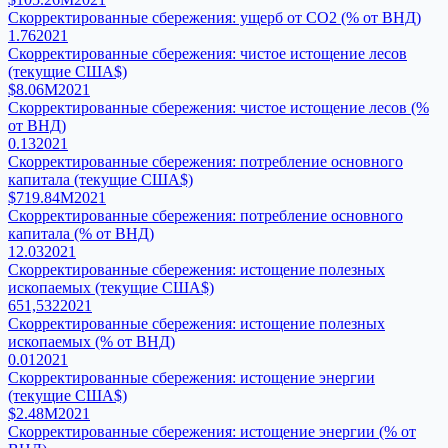
Скорректированные сбережения: ущерб от CO2 (% от ВНД)
1.76
2021
Скорректированные сбережения: чистое истощение лесов
(текущие США$)
$8.06M
2021
Скорректированные сбережения: чистое истощение лесов (%
от ВНД)
0.13
2021
Скорректированные сбережения: потребление основного
капитала (текущие США$)
$719.84M
2021
Скорректированные сбережения: потребление основного
капитала (% от ВНД)
12.03
2021
Скорректированные сбережения: истощение полезных
ископаемых (текущие США$)
651,532
2021
Скорректированные сбережения: истощение полезных
ископаемых (% от ВНД)
0.01
2021
Скорректированные сбережения: истощение энергии
(текущие США$)
$2.48M
2021
Скорректированные сбережения: истощение энергии (% от