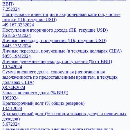
ВВП)
7.25
2024
Портфельные инвестиции в акционерный капитал, чистые
потоки (ПБ, текущие USD)
-49,167,323
2024
Поступления вторичного дохода (ПБ, текущие USD)
$618.67M
2024
Личные переводы, поступления (ПБ, текущие USD)
$445.13M
2024
Личные переводы, полученные (в текущих долларах США)
$855.19M
2024
Личные денежные переводы, поступления (% от ВВП)
10.34
2024
Сумма внешнего долга, совокупная (непогашенная
задолженность по предоставленным кредитам, в текущих
долларах США)
$8.74B
2024
Запасы внешнего долга (% ВНД)
109
2024
Краткосрочный долг (% общих резервов)
13.51
2024
Краткосрочный долг (% экспорта товаров, услуг и первичных
доходов)
5.67
2024
Приведённая стоимость внешнего долга (текущие долл.