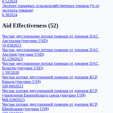
0.52
2024
Экспорт сырьевых сельскохозяйственных товаров (% от
экспорта товаров)
6.38
2024
Aid Effectiveness
(
52
)
Чистые двусторонние потоки помощи от доноров DAC,
Австралия (текущие USD)
10,058
2023
Чистые двусторонние потоки помощи от доноров DAC,
Австрия (текущие USD)
$2.12M
2023
Чистые двусторонние потоки помощи от доноров DAC,
Бельгия (текущие USD)
1,595
2020
Чистые потоки двусторонней помощи от доноров КСР,
Канада (текущие US$)
100,669
2023
Чистые потоки двусторонней помощи от доноров КСР,
учреждения Европейского союза (текущие US$)
$68.02M
2023
Чистые потоки двусторонней помощи от доноров КСР,
Швейцария (текущие US$)