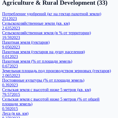
Agriculture & Rural Development
(
33
)
Потребление удобрений (кг на гектар пахотной земли)
251
2023
Сельскохозяйственные земли (кв. км)
2,635
2023
Сельскохозяйственная земля (в % от территории)
19.59
2023
Пахотная земля (гектаров)
9,050
2023
Пахотная земля (гектаров на душу населения)
0.01
2023
Пахотная земля (% от площади земель)
0.67
2023
Земельная площадь под производством зерновых (гектаров)
2,065
2023
Постоянные культуры (% от площади земель)
0.39
2023
Сельская земля с высотой ниже 5 метров (кв. км)
79.57
2015
Сельская земля с высотой ниже 5 метров (% от общей
площади земель)
0.59
2015
Леса (в кв. км)