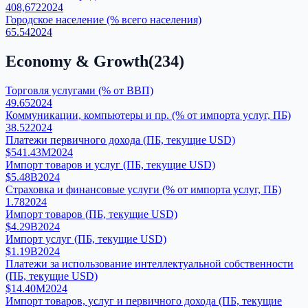
408,672
2024
Городское население (% всего населения)
65.54
2024
Economy & Growth
(
234
)
Торговля услугами (% от ВВП)
49.65
2024
Коммуникации, компьютеры и пр. (% от импорта услуг, ПБ)
38.52
2024
Платежи первичного дохода (ПБ, текущие USD)
$541.43M
2024
Импорт товаров и услуг (ПБ, текущие USD)
$5.48B
2024
Страховка и финансовые услуги (% от импорта услуг, ПБ)
1.78
2024
Импорт товаров (ПБ, текущие USD)
$4.29B
2024
Импорт услуг (ПБ, текущие USD)
$1.19B
2024
Платежи за использование интеллектуальной собственности
(ПБ, текущие USD)
$14.40M
2024
Импорт товаров, услуг и первичного дохода (ПБ, текущие