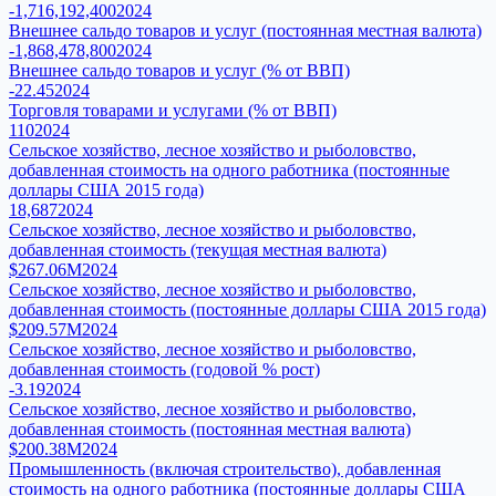
-1,716,192,400
2024
Внешнее сальдо товаров и услуг (постоянная местная валюта)
-1,868,478,800
2024
Внешнее сальдо товаров и услуг (% от ВВП)
-22.45
2024
Торговля товарами и услугами (% от ВВП)
110
2024
Сельское хозяйство, лесное хозяйство и рыболовство,
добавленная стоимость на одного работника (постоянные
доллары США 2015 года)
18,687
2024
Сельское хозяйство, лесное хозяйство и рыболовство,
добавленная стоимость (текущая местная валюта)
$267.06M
2024
Сельское хозяйство, лесное хозяйство и рыболовство,
добавленная стоимость (постоянные доллары США 2015 года)
$209.57M
2024
Сельское хозяйство, лесное хозяйство и рыболовство,
добавленная стоимость (годовой % рост)
-3.19
2024
Сельское хозяйство, лесное хозяйство и рыболовство,
добавленная стоимость (постоянная местная валюта)
$200.38M
2024
Промышленность (включая строительство), добавленная
стоимость на одного работника (постоянные доллары США