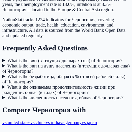
years, the unemployment rate is 13.6%, inflation is at 3.3%.
Черногория is located in the Europe & Central Asia region.
NationStat tracks 1224 indicators for Черногория, covering
economic output, trade, health, education, environment, and
infrastructure. All data is sourced from the World Bank Open Data
and updated regularly.
Frequently Asked Questions
What is the ввп (в текущих долларах сша) of Черногория?
What is the ввп на душу населения (в текущих долларах сша)
of Черногория?
What is the безработица, общая (в % от всей рабочей силы)
of Черногория?
What is the ожидаемая продолжительность жизни при
рождении, общая (в годах) of Черногория?
What is the численность населения, общая of Черногория?
Compare
Черногория
with
vs
united states
vs
china
vs
india
vs
germany
vs
japan