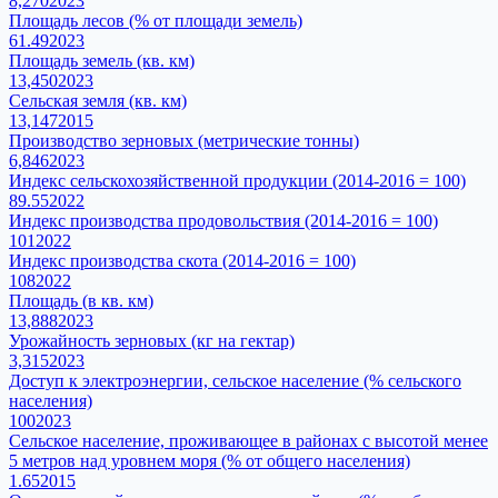
8,270
2023
Площадь лесов (% от площади земель)
61.49
2023
Площадь земель (кв. км)
13,450
2023
Сельская земля (кв. км)
13,147
2015
Производство зерновых (метрические тонны)
6,846
2023
Индекс сельскохозяйственной продукции (2014-2016 = 100)
89.55
2022
Индекс производства продовольствия (2014-2016 = 100)
101
2022
Индекс производства скота (2014-2016 = 100)
108
2022
Площадь (в кв. км)
13,888
2023
Урожайность зерновых (кг на гектар)
3,315
2023
Доступ к электроэнергии, сельское население (% сельского
населения)
100
2023
Сельское население, проживающее в районах с высотой менее
5 метров над уровнем моря (% от общего населения)
1.65
2015