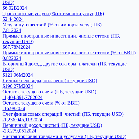
USD)
$6.02B
2024
Транспортные услуги (% от импорта услуг, ПБ)
52.44
2024
Услуги путешествий (% от импорта услуг, ПБ)
7.81
2024
Прямые иностранные инвестиции, чистые оттоки (ПБ,
текущие USD)
$67.78M
2024
Прямые иностранные инвестиции, чистые оттоки (% от ВВП)
0.82
2024
Вторичный доход, другие секторы, платежи (ПБ, текущие
USD)
$121.96M
2024
Личные переводы, оплачено (текущие USD)
$196.27M
2024
Остаток текущего счета (ПБ, текущие USD)
-1,404,391,778
2024
Остаток текущего счета (% от ВВП)
-16.98
2024
Счет финансовых операций, чистый (ПБ, текущие USD)
-1,236,045,113
2024
Первичный доход, чистый (ПБ, текущие USD)
-23,279,051
2024
Чистая торговля товарами и услугами (ПБ, текущие USD)