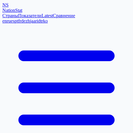
NS
NationStat
Страны
Показатели
Latest
Сравнение
en
ru
es
pt
fr
de
zh
ja
ar
id
tr
ko