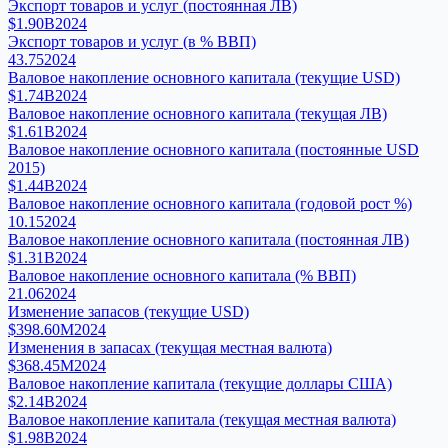
Экспорт товаров и услуг (постоянная ЛВ)
$1.90B
2024
Экспорт товаров и услуг (в % ВВП)
43.75
2024
Валовое накопление основного капитала (текущие USD)
$1.74B
2024
Валовое накопление основного капитала (текущая ЛВ)
$1.61B
2024
Валовое накопление основного капитала (постоянные USD
2015)
$1.44B
2024
Валовое накопление основного капитала (годовой рост %)
10.15
2024
Валовое накопление основного капитала (постоянная ЛВ)
$1.31B
2024
Валовое накопление основного капитала (% ВВП)
21.06
2024
Изменение запасов (текущие USD)
$398.60M
2024
Изменения в запасах (текущая местная валюта)
$368.45M
2024
Валовое накопление капитала (текущие доллары США)
$2.14B
2024
Валовое накопление капитала (текущая местная валюта)
$1.98B
2024