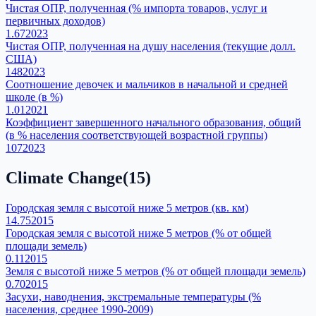
Чистая ОПР, полученная (% импорта товаров, услуг и
первичных доходов)
1.67
2023
Чистая ОПР, полученная на душу населения (текущие долл.
США)
148
2023
Соотношение девочек и мальчиков в начальной и средней
школе (в %)
1.01
2021
Коэффициент завершенного начального образования, общий
(в % населения соответствующей возрастной группы)
107
2023
Climate Change
(
15
)
Городская земля с высотой ниже 5 метров (кв. км)
14.75
2015
Городская земля с высотой ниже 5 метров (% от общей
площади земель)
0.11
2015
Земля с высотой ниже 5 метров (% от общей площади земель)
0.70
2015
Засухи, наводнения, экстремальные температуры (%
населения, среднее 1990-2009)