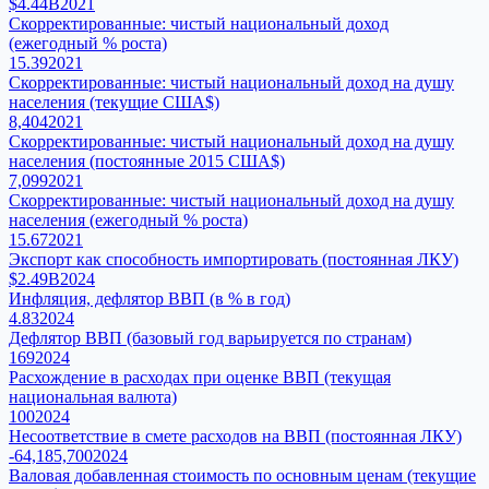
$4.44B
2021
Скорректированные: чистый национальный доход
(ежегодный % роста)
15.39
2021
Скорректированные: чистый национальный доход на душу
населения (текущие США$)
8,404
2021
Скорректированные: чистый национальный доход на душу
населения (постоянные 2015 США$)
7,099
2021
Скорректированные: чистый национальный доход на душу
населения (ежегодный % роста)
15.67
2021
Экспорт как способность импортировать (постоянная ЛКУ)
$2.49B
2024
Инфляция, дефлятор ВВП (в % в год)
4.83
2024
Дефлятор ВВП (базовый год варьируется по странам)
169
2024
Расхождение в расходах при оценке ВВП (текущая
национальная валюта)
100
2024
Несоответствие в смете расходов на ВВП (постоянная ЛКУ)
-64,185,700
2024
Валовая добавленная стоимость по основным ценам (текущие