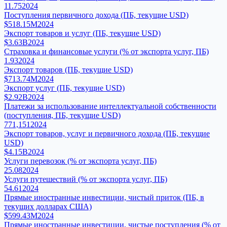
11.75
2024
Поступления первичного дохода (ПБ, текущие USD)
$518.15M
2024
Экспорт товаров и услуг (ПБ, текущие USD)
$3.63B
2024
Страховка и финансовые услуги (% от экспорта услуг, ПБ)
1.93
2024
Экспорт товаров (ПБ, текущие USD)
$713.74M
2024
Экспорт услуг (ПБ, текущие USD)
$2.92B
2024
Платежи за использование интеллектуальной собственности
(поступления, ПБ, текущие USD)
771,151
2024
Экспорт товаров, услуг и первичного дохода (ПБ, текущие
USD)
$4.15B
2024
Услуги перевозок (% от экспорта услуг, ПБ)
25.08
2024
Услуги путешествий (% от экспорта услуг, ПБ)
54.61
2024
Прямые иностранные инвестиции, чистый приток (ПБ, в
текущих долларах США)
$599.43M
2024
Прямые иностранные инвестиции, чистые поступления (% от