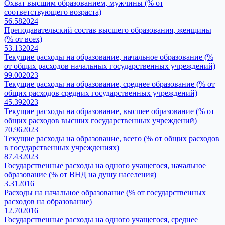
Охват высшим образованием, мужчины (% от
соответствующего возраста)
56.58
2024
Преподавательский состав высшего образования, женщины
(% от всех)
53.13
2024
Текущие расходы на образование, начальное образование (%
от общих расходов начальных государственных учреждений)
99.00
2023
Текущие расходы на образование, среднее образование (% от
общих расходов средних государственных учреждений)
45.39
2023
Текущие расходы на образование, высшее образование (% от
общих расходов высших государственных учреждений)
70.96
2023
Текущие расходы на образование, всего (% от общих расходов
в государственных учреждениях)
87.43
2023
Государственные расходы на одного учащегося, начальное
образование (% от ВНД на душу населения)
3.31
2016
Расходы на начальное образование (% от государственных
расходов на образование)
12.70
2016
Государственные расходы на одного учащегося, среднее