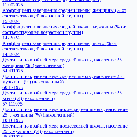
11.00
2025
Коэффициент завершения средней школы, женщины (% от
соответствующей возрастной группы)
155
2024
Коэффициент завершения средней школы, мужчины (% от
соответствующей возрастной группы)
142
2024
Коэффициент завершения средней школы, всего (% от
соответствующей возрастной группы)
148
2024
Достигли по крайней мере средней школы, население 25+,
женщины (%) (накопленный)
54.41
1975
Достигли по крайней мере средней школы, население 25+,
мужчины (%) (накопленный)
60.17
1975
Достигли по крайней мере средней школы, население 25+,
всего (%) (накопленный)
57.11
1975
Достигли по крайней мере послесредней школы, население
25+, женщины (%) (накопленный)
10.10
1975
Достигли по крайней мере послесредней школы, население
25+, мужчины (%) (накопленный)
25.51
1975