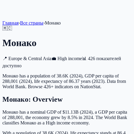
Главная
›
Все страны
›
Монако
🇲🇨
Монако
📍
Europe & Central Asia
💼
High income
📊
426 показателей
доступно
Монако has a population of 38.6K (2024), GDP per capita of
288,001 (2024), life expectancy of 86.37 years (2023). Data from
World Bank. Browse 426+ indicators on NationStat.
Монако
: Overview
Монако has a nominal GDP of $11.13B (2024), a GDP per capita
of 288,001, the economy grew by 8.5% in 2024. The World Bank
classifies Монако as a High income economy.
With a population of 38.6K (2024), life expectancy stands at 86.4