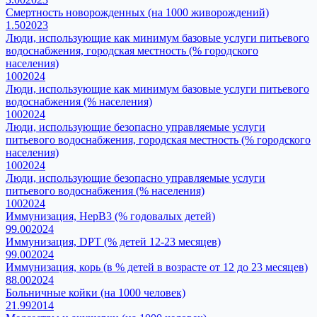
Смертность новорожденных (на 1000 живорождений)
1.50
2023
Люди, использующие как минимум базовые услуги питьевого
водоснабжения, городская местность (% городского
населения)
100
2024
Люди, использующие как минимум базовые услуги питьевого
водоснабжения (% населения)
100
2024
Люди, использующие безопасно управляемые услуги
питьевого водоснабжения, городская местность (% городского
населения)
100
2024
Люди, использующие безопасно управляемые услуги
питьевого водоснабжения (% населения)
100
2024
Иммунизация, HepB3 (% годовалых детей)
99.00
2024
Иммунизация, DPT (% детей 12-23 месяцев)
99.00
2024
Иммунизация, корь (в % детей в возрасте от 12 до 23 месяцев)
88.00
2024
Больничные койки (на 1000 человек)
21.99
2014