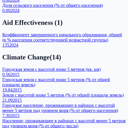
0.00
2024
Доля сельского населения (% от общего населения)
0.00
2024
Aid Effectiveness
(
1
)
Коэффициент завершенного начального образования, общий
(в % населения соответствующей возрастной группы)
135
2024
Climate Change
(
14
)
Городская земля с высотой ниже 5 метров (кв. км)
0.56
2015
Городская земля с высотой ниже 5 метров (% от общей
площади земель)
19.84
2015
Земля с высотой ниже 5 метров (% от общей площади земель)
21.09
2015
Городское население, проживающее в районах с высотой
менее 5 метров над уровнем моря (% от общего населения)
7.30
2015
Население, проживающее в районах с высотой менее 5 метров
над уровнем моря (% от общего числа)