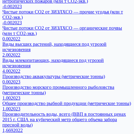
нетропических пожаров (млн т CO2-экв.)
-0.00
2023
Чистые потоки CO2 от ЗИЗЛХСО — прочие угодья (млн т
CO2-экв.)
-0.00
2023
Чистые потоки CO2 от ЗИЗЛХСО — органические почвы
(млн т CO2-экв.)
0.00
2022
Виды высших растений, находящиеся под угрозой
исчезновения
2.00
2022
Виды млекопитающих, находящиеся под угрозой
исчезновения
4.00
2022
Производство аквакультуры (метрические тонны)
0.00
2023
Производство морского промышленного рыболовства
(метрические тонны)
1.00
2023
Общее производство рыбной продукции (метрические тонны)
1.00
2023
Производительность воды, всего (ВВП в постоянных ценах
2015 г. США на кубический метр общего объема забора
пресной воды)
1,669
2022