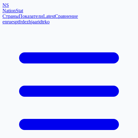
NS
NationStat
Страны
Показатели
Latest
Сравнение
en
ru
es
pt
fr
de
zh
ja
ar
id
tr
ko