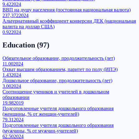
9.42
2024
ВВП на душу населения (постоянная национальная валюта)
237,372
2024
Альтернативный коэффициент конверсии ДЕК (национальная
валюта на доллар США)
0.92
2024
Education
(
97
)
Обязательное образование, продолжительность (лет)
11.00
2024
Охват высшим образованием, паритет по полу (ИПЭ)
1.43
2024
Дошкольное образование, продолжительность (лет)
3.00
2024
Соотношение учеников и учителей в дошкольном
образовании
19.98
2019
Подготовленные учителя дошкольного образования
(женщины, % от женщин-учителей)
79.31
2024
Подготовленные учителя дошкольного образования
(мужчины, % от мужчин-учителей)
62.50
2024