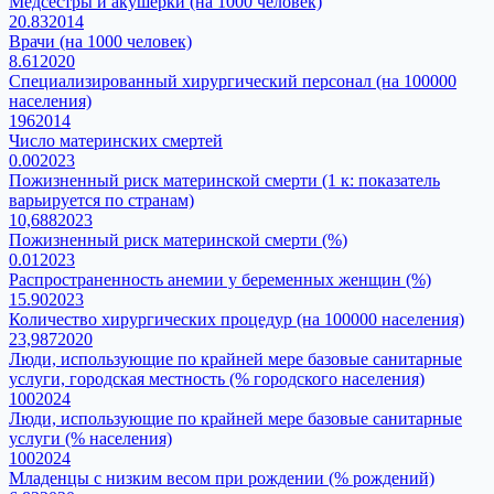
Медсестры и акушерки (на 1000 человек)
20.83
2014
Врачи (на 1000 человек)
8.61
2020
Специализированный хирургический персонал (на 100000
населения)
196
2014
Число материнских смертей
0.00
2023
Пожизненный риск материнской смерти (1 к: показатель
варьируется по странам)
10,688
2023
Пожизненный риск материнской смерти (%)
0.01
2023
Распространенность анемии у беременных женщин (%)
15.90
2023
Количество хирургических процедур (на 100000 населения)
23,987
2020
Люди, использующие по крайней мере базовые санитарные
услуги, городская местность (% городского населения)
100
2024
Люди, использующие по крайней мере базовые санитарные
услуги (% населения)
100
2024
Младенцы с низким весом при рождении (% рождений)