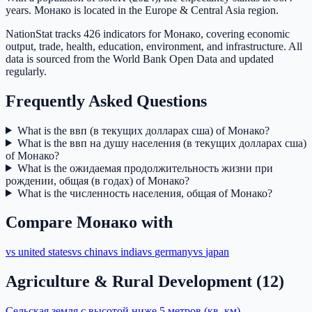
years. Монако is located in the Europe & Central Asia region.
NationStat tracks 426 indicators for Монако, covering economic
output, trade, health, education, environment, and infrastructure. All
data is sourced from the World Bank Open Data and updated
regularly.
Frequently Asked Questions
What is the ввп (в текущих долларах сша) of Монако?
What is the ввп на душу населения (в текущих долларах сша)
of Монако?
What is the ожидаемая продолжительность жизни при
рождении, общая (в годах) of Монако?
What is the численность населения, общая of Монако?
Compare
Монако
with
vs
united states
vs
china
vs
india
vs
germany
vs
japan
Agriculture & Rural Development
(
12
)
Сельская земля с высотой ниже 5 метров (кв. км)