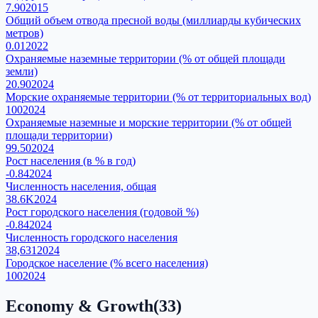
7.90
2015
Общий объем отвода пресной воды (миллиарды кубических
метров)
0.01
2022
Охраняемые наземные территории (% от общей площади
земли)
20.90
2024
Морские охраняемые территории (% от территориальных вод)
100
2024
Охраняемые наземные и морские территории (% от общей
площади территории)
99.50
2024
Рост населения (в % в год)
-0.84
2024
Численность населения, общая
38.6K
2024
Рост городского населения (годовой %)
-0.84
2024
Численность городского населения
38,631
2024
Городское население (% всего населения)
100
2024
Economy & Growth
(
33
)