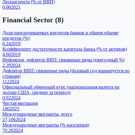
Лесная рента (% от ВВП)
0.00
2021
Financial Sector
(
8
)
Доля просрочиваемых кредитов банков в общем объеме
кредитов (%)
0.24
2019
Коэффициент достаточности капитала банка (% от активов)
4.60
2019
Инфляция, дефлятор ВВП: связанные ряды (ежегодный %)
2.39
2024
Дефлятор ВВП: связанные ряды (базовый год варьируется по
странам)
112
2024
Официальный обменный курс (национальная валюта на
доллар США, среднее за период)
0.92
2024
Чистая миграция
100
2025
Международные мигранты, всего
27,106
2024
Международные мигранты (% населения)
70.20
2024