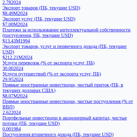
2.78
2024
Экспорт товаров (ПБ, текущие USD)
$8.49M
2024
Экспорт услуг (ПБ, текущие USD)
$7.00M
2024
Платежи за использование интеллектуальной собственности
(поступления, ПБ, текущие USD)
$13.43M
1994
Экспорт товаров, услуг и первичного дохода (ПБ, текущие
USD)
$212.21M
2024
Услуги перевозок (% от экспорта услуг, ПБ)
30.00
2024
Услуги путешествий (% от экспорта услуг, ПБ)
29.95
2024
Прямые иностранные инвестиции, чистый приток (ПБ, в
текущих долларах США)
$8.07M
2024
Прямые иностранные инвестиции, чистые поступления (% от
ВВП)
2.62
2024
Портфельные инвестиции в акционерный капитал, чистые
потоки (ПБ, текущие USD)
0.00
1984
Поступления вторичного дохода (ПБ, текущие USD)