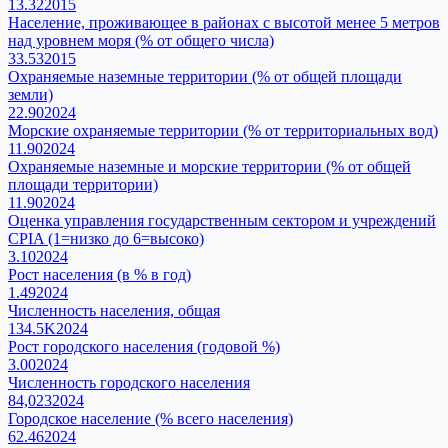
13.32
2015
Население, проживающее в районах с высотой менее 5 метров
над уровнем моря (% от общего числа)
33.53
2015
Охраняемые наземные территории (% от общей площади
земли)
22.90
2024
Морские охраняемые территории (% от территориальных вод)
11.90
2024
Охраняемые наземные и морские территории (% от общей
площади территории)
11.90
2024
Оценка управления государственным сектором и учреждений
CPIA (1=низко до 6=высоко)
3.10
2024
Рост населения (в % в год)
1.49
2024
Численность населения, общая
134.5K
2024
Рост городского населения (годовой %)
3.00
2024
Численность городского населения
84,023
2024
Городское население (% всего населения)
62.46
2024