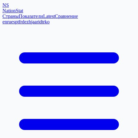
NS
NationStat
Страны
Показатели
Latest
Сравнение
en
ru
es
pt
fr
de
zh
ja
ar
id
tr
ko