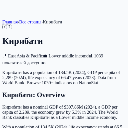
Главная
›
Все страны
›
Кирибати
🇰🇮
Кирибати
📍
East Asia & Pacific
💼
Lower middle income
📊
1039
показателей доступно
Кирибати has a population of 134.5K (2024), GDP per capita of
2,289 (2024), life expectancy of 66.47 years (2023). Data from
World Bank. Browse 1039+ indicators on NationStat.
Кирибати
: Overview
Кирибати has a nominal GDP of $307.86M (2024), a GDP per
capita of 2,289, the economy grew by 5.3% in 2024. The World
Bank classifies Кирибати as a Lower middle income economy.
With a population of 134.5K (2024), life expectancy stands at 66.5