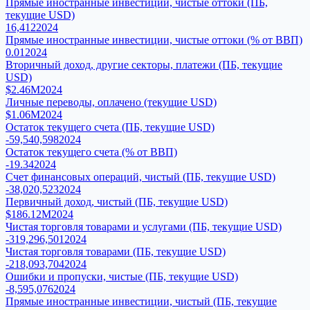
Прямые иностранные инвестиции, чистые оттоки (ПБ,
текущие USD)
16,412
2024
Прямые иностранные инвестиции, чистые оттоки (% от ВВП)
0.01
2024
Вторичный доход, другие секторы, платежи (ПБ, текущие
USD)
$2.46M
2024
Личные переводы, оплачено (текущие USD)
$1.06M
2024
Остаток текущего счета (ПБ, текущие USD)
-59,540,598
2024
Остаток текущего счета (% от ВВП)
-19.34
2024
Счет финансовых операций, чистый (ПБ, текущие USD)
-38,020,523
2024
Первичный доход, чистый (ПБ, текущие USD)
$186.12M
2024
Чистая торговля товарами и услугами (ПБ, текущие USD)
-319,296,501
2024
Чистая торговля товарами (ПБ, текущие USD)
-218,093,704
2024
Ошибки и пропуски, чистые (ПБ, текущие USD)
-8,595,076
2024
Прямые иностранные инвестиции, чистый (ПБ, текущие