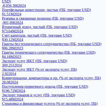
USD)
-8,056,366
2024
Портфельные инвестиции, чистые (ПБ, текущие USD)
$1.51M
2024
Резервы и связанные позиции (ПБ, текущие USD)
-901,696
2024
Вторичный доход, чистый (ПБ, текущие USD)
$73.64M
2024
Счет капитала, чистый (ПБ, текущие USD)
$30.12M
2024
Гранты без технического сотрудничества (ПБ, текущие USD)
$96.28M
2023
Гранты технического сотрудничества (ПБ, текущие USD)
$4.18M
2023
Экспорт услуг ИКТ (ПБ, текущие USD)
369,251
2014
Экспорт услуг ИКТ (% от экспорта услуг, ПБ)
2.92
2014
Коммуникации, компьютеры и пр. (% от экспорта услуг, ПБ)
28.08
2024
Поступления первичного дохода (ПБ, текущие USD)
$196.72M
2024
Экспорт товаров и услуг (ПБ, текущие USD)
$15.48M
2024
Страховка и финансовые услуги (% от экспорта услуг, ПБ)