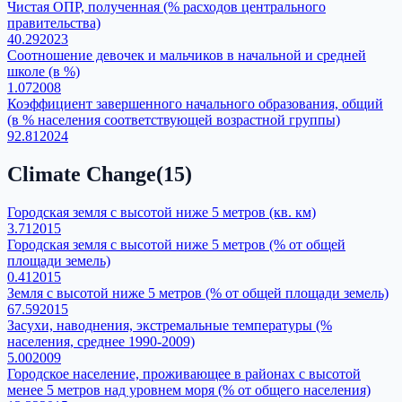
Чистая ОПР, полученная (% расходов центрального
правительства)
40.29
2023
Соотношение девочек и мальчиков в начальной и средней
школе (в %)
1.07
2008
Коэффициент завершенного начального образования, общий
(в % населения соответствующей возрастной группы)
92.81
2024
Climate Change
(
15
)
Городская земля с высотой ниже 5 метров (кв. км)
3.71
2015
Городская земля с высотой ниже 5 метров (% от общей
площади земель)
0.41
2015
Земля с высотой ниже 5 метров (% от общей площади земель)
67.59
2015
Засухи, наводнения, экстремальные температуры (%
населения, среднее 1990-2009)
5.00
2009
Городское население, проживающее в районах с высотой
менее 5 метров над уровнем моря (% от общего населения)