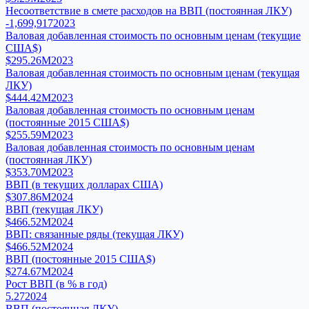
Несоответствие в смете расходов на ВВП (постоянная ЛКУ)
-1,699,917
2023
Валовая добавленная стоимость по основным ценам (текущие
США$)
$295.26M
2023
Валовая добавленная стоимость по основным ценам (текущая
ЛКУ)
$444.42M
2023
Валовая добавленная стоимость по основным ценам
(постоянные 2015 США$)
$255.59M
2023
Валовая добавленная стоимость по основным ценам
(постоянная ЛКУ)
$353.70M
2023
ВВП (в текущих долларах США)
$307.86M
2024
ВВП (текущая ЛКУ)
$466.52M
2024
ВВП: связанные ряды (текущая ЛКУ)
$466.52M
2024
ВВП (постоянные 2015 США$)
$274.67M
2024
Рост ВВП (в % в год)
5.27
2024
ВВП (постоянная ЛКУ)