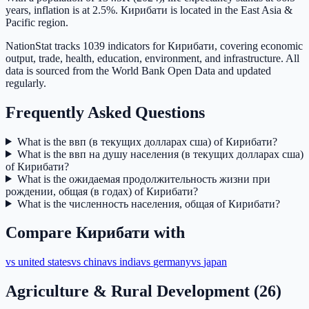
years, inflation is at 2.5%. Кирибати is located in the East Asia &
Pacific region.
NationStat tracks 1039 indicators for Кирибати, covering economic
output, trade, health, education, environment, and infrastructure. All
data is sourced from the World Bank Open Data and updated
regularly.
Frequently Asked Questions
What is the ввп (в текущих долларах сша) of Кирибати?
What is the ввп на душу населения (в текущих долларах сша)
of Кирибати?
What is the ожидаемая продолжительность жизни при
рождении, общая (в годах) of Кирибати?
What is the численность населения, общая of Кирибати?
Compare
Кирибати
with
vs
united states
vs
china
vs
india
vs
germany
vs
japan
Agriculture & Rural Development
(
26
)