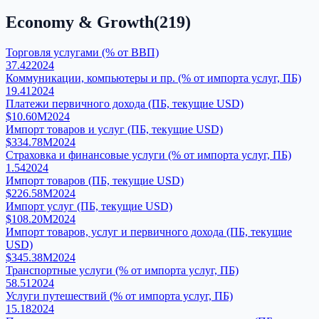
Economy & Growth
(
219
)
Торговля услугами (% от ВВП)
37.42
2024
Коммуникации, компьютеры и пр. (% от импорта услуг, ПБ)
19.41
2024
Платежи первичного дохода (ПБ, текущие USD)
$10.60M
2024
Импорт товаров и услуг (ПБ, текущие USD)
$334.78M
2024
Страховка и финансовые услуги (% от импорта услуг, ПБ)
1.54
2024
Импорт товаров (ПБ, текущие USD)
$226.58M
2024
Импорт услуг (ПБ, текущие USD)
$108.20M
2024
Импорт товаров, услуг и первичного дохода (ПБ, текущие
USD)
$345.38M
2024
Транспортные услуги (% от импорта услуг, ПБ)
58.51
2024
Услуги путешествий (% от импорта услуг, ПБ)
15.18
2024