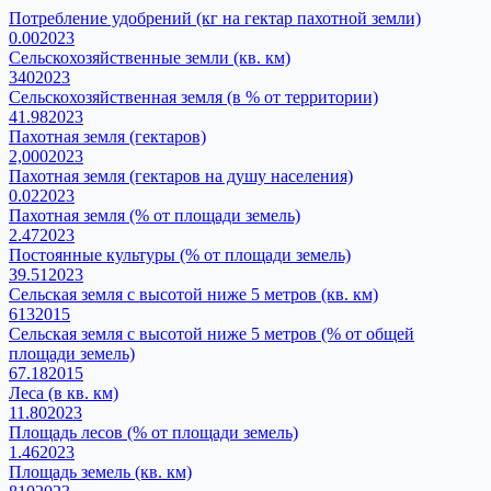
Потребление удобрений (кг на гектар пахотной земли)
0.00
2023
Сельскохозяйственные земли (кв. км)
340
2023
Сельскохозяйственная земля (в % от территории)
41.98
2023
Пахотная земля (гектаров)
2,000
2023
Пахотная земля (гектаров на душу населения)
0.02
2023
Пахотная земля (% от площади земель)
2.47
2023
Постоянные культуры (% от площади земель)
39.51
2023
Сельская земля с высотой ниже 5 метров (кв. км)
613
2015
Сельская земля с высотой ниже 5 метров (% от общей
площади земель)
67.18
2015
Леса (в кв. км)
11.80
2023
Площадь лесов (% от площади земель)
1.46
2023
Площадь земель (кв. км)