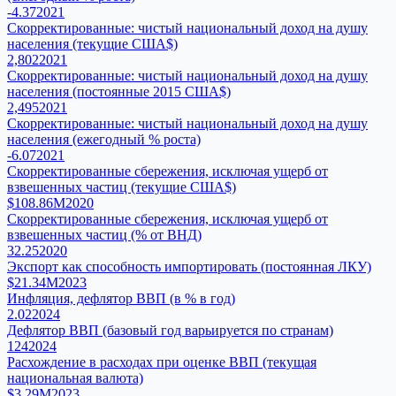
-4.37
2021
Скорректированные: чистый национальный доход на душу
населения (текущие США$)
2,802
2021
Скорректированные: чистый национальный доход на душу
населения (постоянные 2015 США$)
2,495
2021
Скорректированные: чистый национальный доход на душу
населения (ежегодный % роста)
-6.07
2021
Скорректированные сбережения, исключая ущерб от
взвешенных частиц (текущие США$)
$108.86M
2020
Скорректированные сбережения, исключая ущерб от
взвешенных частиц (% от ВНД)
32.25
2020
Экспорт как способность импортировать (постоянная ЛКУ)
$21.34M
2023
Инфляция, дефлятор ВВП (в % в год)
2.02
2024
Дефлятор ВВП (базовый год варьируется по странам)
124
2024
Расхождение в расходах при оценке ВВП (текущая
национальная валюта)
$3.29M
2023