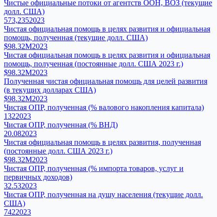
Чистые официальные потоки от агентств ООН, ВОЗ (текущие
долл. США)
573,235
2023
Чистая официальная помощь в целях развития и официальная
помощь, полученная (текущие долл. США)
$98.32M
2023
Чистая официальная помощь в целях развития и официальная
помощь, полученная (постоянные долл. США 2023 г.)
$98.32M
2023
Полученная чистая официальная помощь для целей развития
(в текущих долларах США)
$98.32M
2023
Чистая ОПР, полученная (% валового накопления капитала)
132
2023
Чистая ОПР, полученная (% ВНД)
20.08
2023
Чистая официальная помощь в целях развития, полученная
(постоянные долл. США 2023 г.)
$98.32M
2023
Чистая ОПР, полученная (% импорта товаров, услуг и
первичных доходов)
32.53
2023
Чистая ОПР, полученная на душу населения (текущие долл.
США)
742
2023