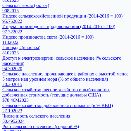
810
2023
Сельская земля (кв. км)
908
2015
Индекс сельскохозяйственной продукции (2014-2016 = 100)
95.75
2022
Индекс производства продовольствия (2014-2016 = 100)
97.32
2022
Индекс производства скота (2014-2016 = 100)
113
2022
Площадь (в кв. км)
810
2023
Доступ к электроэнергии, сельское население (% сельского
населения)
94.30
2020
Сельское население, проживающее в районах с высотой менее
5 метров над уровнем моря (% от общего населения)
20.20
2015
Сельское хозяйство, лесное хозяйство и рыболовство,
добавленная стоимость (текущие доллары США)
$78.46M
2023
Сельское хозяйство, добавленная стоимость (в % ВВП)
27.19
2023
Численность сельского населения
50,495
2024
Рост сельского населения (годовой %)