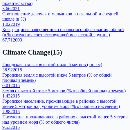
правительства)
3.66
2021
Соотношение девочек и мальчиков в начальной и средней
школе (в %)
1.02
2019
Коэффициент завершенного начального образования, общий
(в % населения соответствующей возрастной группы)
67.71
2003
Climate Change
(
15
)
Городская земля с высотой ниже 5 метров (кв. км)
36.92
2015
Городская земля с высотой ниже 5 метров (% от общей
площади земель)
0.01
2015
Земля с высотой ниже 5 метров (% от общей площади земель)
1.43
2015
Городское население, проживающее в районах с высотой
менее 5 метров над уровнем моря (% от общего населения)
7.88
2015
Население, проживающее в районах с высотой менее 5 метров
над уровнем моря (% от общего числа)
9.53
2015