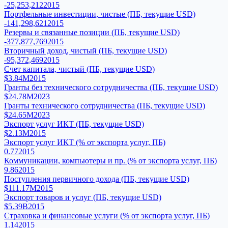
-25,253,212
2015
Портфельные инвестиции, чистые (ПБ, текущие USD)
-141,298,621
2015
Резервы и связанные позиции (ПБ, текущие USD)
-377,877,769
2015
Вторичный доход, чистый (ПБ, текущие USD)
-95,372,469
2015
Счет капитала, чистый (ПБ, текущие USD)
$3.84M
2015
Гранты без технического сотрудничества (ПБ, текущие USD)
$24.78M
2023
Гранты технического сотрудничества (ПБ, текущие USD)
$24.65M
2023
Экспорт услуг ИКТ (ПБ, текущие USD)
$2.13M
2015
Экспорт услуг ИКТ (% от экспорта услуг, ПБ)
0.77
2015
Коммуникации, компьютеры и пр. (% от экспорта услуг, ПБ)
9.86
2015
Поступления первичного дохода (ПБ, текущие USD)
$111.17M
2015
Экспорт товаров и услуг (ПБ, текущие USD)
$5.39B
2015
Страховка и финансовые услуги (% от экспорта услуг, ПБ)
1.14
2015