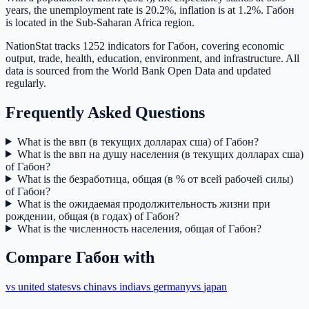
years, the unemployment rate is 20.2%, inflation is at 1.2%. Габон
is located in the Sub-Saharan Africa region.
NationStat tracks 1252 indicators for Габон, covering economic
output, trade, health, education, environment, and infrastructure. All
data is sourced from the World Bank Open Data and updated
regularly.
Frequently Asked Questions
What is the ввп (в текущих долларах сша) of Габон?
What is the ввп на душу населения (в текущих долларах сша)
of Габон?
What is the безработица, общая (в % от всей рабочей силы)
of Габон?
What is the ожидаемая продолжительность жизни при
рождении, общая (в годах) of Габон?
What is the численность населения, общая of Габон?
Compare
Габон
with
vs
united states
vs
china
vs
india
vs
germany
vs
japan