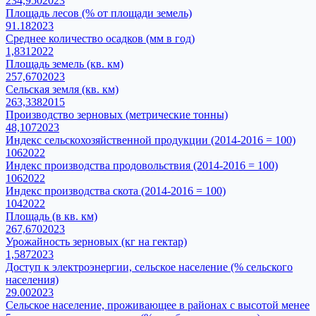
234,950
2023
Площадь лесов (% от площади земель)
91.18
2023
Среднее количество осадков (мм в год)
1,831
2022
Площадь земель (кв. км)
257,670
2023
Сельская земля (кв. км)
263,338
2015
Производство зерновых (метрические тонны)
48,107
2023
Индекс сельскохозяйственной продукции (2014-2016 = 100)
106
2022
Индекс производства продовольствия (2014-2016 = 100)
106
2022
Индекс производства скота (2014-2016 = 100)
104
2022
Площадь (в кв. км)
267,670
2023
Урожайность зерновых (кг на гектар)
1,587
2023
Доступ к электроэнергии, сельское население (% сельского
населения)
29.00
2023
Сельское население, проживающее в районах с высотой менее