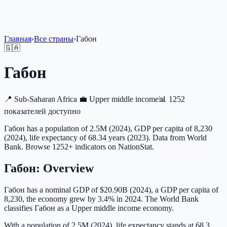
Главная
›
Все страны
›
Габон
🇬🇦
Габон
📍
Sub-Saharan Africa
💼
Upper middle income
📊
1252
показателей доступно
Габон has a population of 2.5M (2024), GDP per capita of 8,230
(2024), life expectancy of 68.34 years (2023). Data from World
Bank. Browse 1252+ indicators on NationStat.
Габон
: Overview
Габон has a nominal GDP of $20.90B (2024), a GDP per capita of
8,230, the economy grew by 3.4% in 2024. The World Bank
classifies Габон as a Upper middle income economy.
With a population of 2.5M (2024), life expectancy stands at 68.3