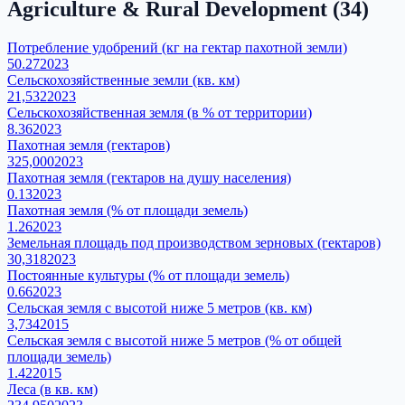
Agriculture & Rural Development
(
34
)
Потребление удобрений (кг на гектар пахотной земли)
50.27
2023
Сельскохозяйственные земли (кв. км)
21,532
2023
Сельскохозяйственная земля (в % от территории)
8.36
2023
Пахотная земля (гектаров)
325,000
2023
Пахотная земля (гектаров на душу населения)
0.13
2023
Пахотная земля (% от площади земель)
1.26
2023
Земельная площадь под производством зерновых (гектаров)
30,318
2023
Постоянные культуры (% от площади земель)
0.66
2023
Сельская земля с высотой ниже 5 метров (кв. км)
3,734
2015
Сельская земля с высотой ниже 5 метров (% от общей
площади земель)
1.42
2015
Леса (в кв. км)