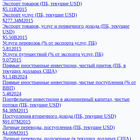
Экспорт товаров (ПБ, текущие USD)
$5.11B
2015
Экспорт услуг (ПБ, текущие USD)
$277.34M
2015
Экспорт товаров, услуг и первичного дохода (ПБ, текущие
USD)
$5.50B
2015
Услуги перевозок (% от экспорта услуг, ПБ)
5.81
2015
Услуги путешествий (% от экспорта услуг, ПБ)
9.07
2015
Прямые иностранные инвестиции, чистый приток (ПБ, в
текущих долларах США)
$1.14B
2024
Прямые иностранные инвестиции, чистые поступления (% от
ВВП)
5.48
2024
Портфельные инвестиции в акционерный капитал, чистые
потоки (ПБ, текущие USD)
$4.38M
2015
Поступления вторичного дохода (ПБ, текущие USD)
$91.07M
2015
Личные переводы, поступления (ПБ, текущие USD)
$4.09M
2015
Личные переводы, полученные (в текущих долларах США)