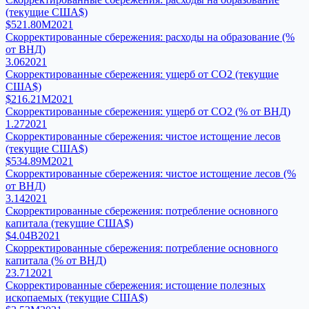
(текущие США$)
$521.80M
2021
Скорректированные сбережения: расходы на образование (%
от ВНД)
3.06
2021
Скорректированные сбережения: ущерб от CO2 (текущие
США$)
$216.21M
2021
Скорректированные сбережения: ущерб от CO2 (% от ВНД)
1.27
2021
Скорректированные сбережения: чистое истощение лесов
(текущие США$)
$534.89M
2021
Скорректированные сбережения: чистое истощение лесов (%
от ВНД)
3.14
2021
Скорректированные сбережения: потребление основного
капитала (текущие США$)
$4.04B
2021
Скорректированные сбережения: потребление основного
капитала (% от ВНД)
23.71
2021
Скорректированные сбережения: истощение полезных
ископаемых (текущие США$)