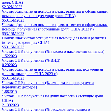
долл. США)
$2.32M
2023
Чистая официальная помощь в целях развития и официальная
помощь, полученная (текущие долл. США)
$53.15M
2023
Чистая официальная помощь в целях развития и официальная
помощь, полученная (постоянные долл. США 2023 г.)
$53.15M
2023
Полученная чистая официальная помощь для целей развития
(в текущих долларах США)
$53.15M
2023
Чистая ОПР, полученная (% валового накопления капитала)
1.52
2023
Чистая ОПР, полученная (% ВНД)
0.29
2023
Чистая официальная помощь в целях развития, полученная
(постоянные долл. США 2023 г.)
$53.15M
2023
Чистая ОПР, полученная (% импорта товаров, услуг и
первичных доходов)
1.88
2015
Чистая ОПР, полученная на душу населения (текущие долл.
США)
21.39
2023
Чистая ОПР, полученная (% расходов центрального