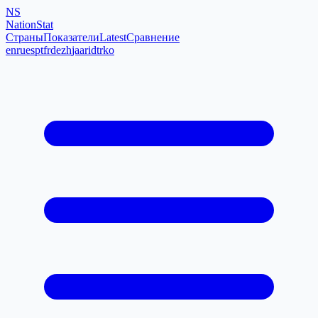
NS
NationStat
Страны
Показатели
Latest
Сравнение
en
ru
es
pt
fr
de
zh
ja
ar
id
tr
ko