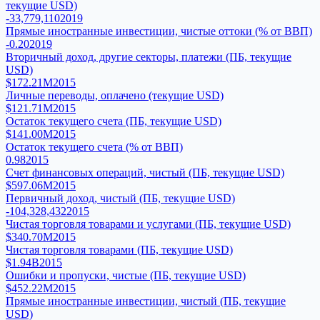
текущие USD)
-33,779,110
2019
Прямые иностранные инвестиции, чистые оттоки (% от ВВП)
-0.20
2019
Вторичный доход, другие секторы, платежи (ПБ, текущие
USD)
$172.21M
2015
Личные переводы, оплачено (текущие USD)
$121.71M
2015
Остаток текущего счета (ПБ, текущие USD)
$141.00M
2015
Остаток текущего счета (% от ВВП)
0.98
2015
Счет финансовых операций, чистый (ПБ, текущие USD)
$597.06M
2015
Первичный доход, чистый (ПБ, текущие USD)
-104,328,432
2015
Чистая торговля товарами и услугами (ПБ, текущие USD)
$340.70M
2015
Чистая торговля товарами (ПБ, текущие USD)
$1.94B
2015
Ошибки и пропуски, чистые (ПБ, текущие USD)
$452.22M
2015
Прямые иностранные инвестиции, чистый (ПБ, текущие
USD)