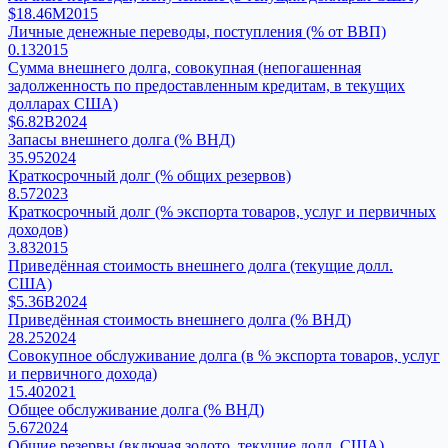
$18.46M
2015
Личные денежные переводы, поступления (% от ВВП)
0.13
2015
Сумма внешнего долга, совокупная (непогашенная
задолженность по предоставленным кредитам, в текущих
долларах США)
$6.82B
2024
Запасы внешнего долга (% ВНД)
35.95
2024
Краткосрочный долг (% общих резервов)
8.57
2023
Краткосрочный долг (% экспорта товаров, услуг и первичных
доходов)
3.83
2015
Приведённая стоимость внешнего долга (текущие долл.
США)
$5.36B
2024
Приведённая стоимость внешнего долга (% ВНД)
28.25
2024
Совокупное обслуживание долга (в % экспорта товаров, услуг
и первичного дохода)
15.40
2021
Общее обслуживание долга (% ВНД)
5.67
2024
Общие резервы (включая золото, текущие долл. США)