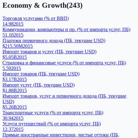
Economy & Growth
(
243
)
Торговля услугами (% от ВВП)
14.98
2015
Коммуникации, компьютеры и пр. (% от импорта услуг, ПБ)
51.10
2015
Платежи первичного дохода (ПБ, текущие USD)
$215.50M
2015
Импорт товаров и услуг (ПБ, текущие USD)
$5.05B
2015
Страховка и финансовые услуги (% от импорта услуг, ПБ)
5.59
2015
Импорт товаров (ПБ, текущие USD)
$3.17B
2015
Импорт услуг (ПБ, текущие USD)
$1.88B
2015
Импорт товаров, услуг и первичного дохода (ПБ, текущие
USD)
$5.26B
2015
Транспортные услуги (% от импорта услуг, ПБ)
30.94
2015
Услуги путешествий (% от импорта услуг, ПБ)
12.37
2015
Прямые иностранные инвестиции, чистые оттоки (ПБ,