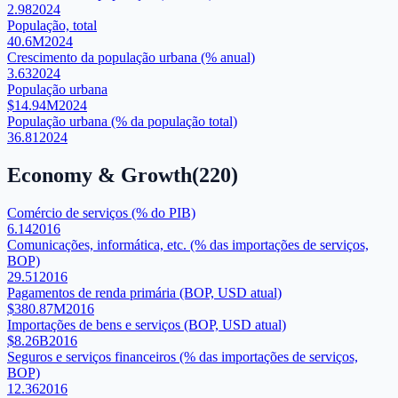
2.98
2024
População, total
40.6M
2024
Crescimento da população urbana (% anual)
3.63
2024
População urbana
$14.94M
2024
População urbana (% da população total)
36.81
2024
Economy & Growth
(
220
)
Comércio de serviços (% do PIB)
6.14
2016
Comunicações, informática, etc. (% das importações de serviços,
BOP)
29.51
2016
Pagamentos de renda primária (BOP, USD atual)
$380.87M
2016
Importações de bens e serviços (BOP, USD atual)
$8.26B
2016
Seguros e serviços financeiros (% das importações de serviços,
BOP)
12.36
2016