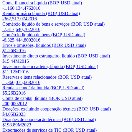
Conta financeira líquida (BOP, USD atual)
-1,160,134,476
2016
Renda primária líquida (BOP, USD atual)
-362,517,074
2016
Comércio líquido de bens e serviços (BOP, USD atual)
-7,317,640,702
2016
Comércio líquido de bens (BOP, USD atual)
-6,325,444,800
2016
Erros e omissões, líquidos (BOP, USD atual)
$1.26B
2016
Investimento direto estrangeiro, líquido (BOP, USD atual)
$15.44M
2015
Investimento em carteira, líquido (BOP, USD atual)
$11.12M
2016
Reservas e itens relacionados (BOP, USD atual)
-1,366,075,668
2016
Renda secundária líquida (BOP, USD atual)
$5.26B
2016
Conta de capital, líquida (BOP, USD atual)
200,000
2012
Doações, excluindo cooperação técnica (BOP, USD atual)
$4.05B
2023
Doações de cooperação técnica (BOP, USD atual)
$198.89M
2023
Exportações de serviços de TIC (BOP, USD atual)