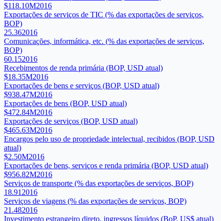
$118.10M
2016
Exportações de serviços de TIC (% das exportações de serviços,
BOP)
25.36
2016
Comunicações, informática, etc. (% das exportações de serviços,
BOP)
60.15
2016
Recebimentos de renda primária (BOP, USD atual)
$18.35M
2016
Exportações de bens e serviços (BOP, USD atual)
$938.47M
2016
Exportações de bens (BOP, USD atual)
$472.84M
2016
Exportações de serviços (BOP, USD atual)
$465.63M
2016
Encargos pelo uso de propriedade intelectual, recibidos (BOP, USD
atual)
$2.50M
2016
Exportações de bens, serviços e renda primária (BOP, USD atual)
$956.82M
2016
Serviços de transporte (% das exportações de serviços, BOP)
18.91
2016
Serviços de viagens (% das exportações de serviços, BOP)
21.48
2016
Investimento estrangeiro direto, ingressos líquidos (BoP, US$ atual)