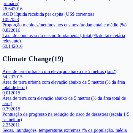
primária)
26.64
2016
AOD líquida recebida per capita (US$ correntes)
105
2023
Proporção meninas/meninos nos ensinos fundamental e médio (%)
0.82
2016
Taxa de conclusão do ensino fundamental, total (% de faixa etária
relevante)
60.14
2016
Climate Change
(
19
)
Área de terra urbana com elevação abaixo de 5 metros (km2)
54.23
2015
Área de terra urbana com elevação abaixo de 5 metros (% da área
total de terra)
0.01
2015
Área de terra com elevação abaixo de 5 metros (% da área total de
terra)
0.39
2015
Pontuação de progresso na redução do risco de desastres (escala 1-5;
5=melhor)
2.25
2011
Secas, inundações, temperaturas extremas (% da população, média