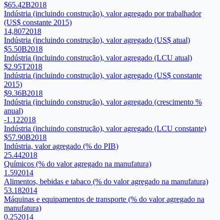
$65.42B
2018
Indústria (incluindo construção), valor agregado por trabalhador
(US$ constante 2015)
14,807
2018
Indústria (incluindo construção), valor agregado (US$ atual)
$5.50B
2018
Indústria (incluindo construção), valor agregado (LCU atual)
$2.95T
2018
Indústria (incluindo construção), valor agregado (US$ constante
2015)
$9.36B
2018
Indústria (incluindo construção), valor agregado (crescimento %
anual)
-1.12
2018
Indústria (incluindo construção), valor agregado (LCU constante)
$57.90B
2018
Indústria, valor agregado (% do PIB)
25.44
2018
Químicos (% do valor agregado na manufatura)
1.59
2014
Alimentos, bebidas e tabaco (% do valor agregado na manufatura)
53.18
2014
Máquinas e equipamentos de transporte (% do valor agregado na
manufatura)
0.25
2014