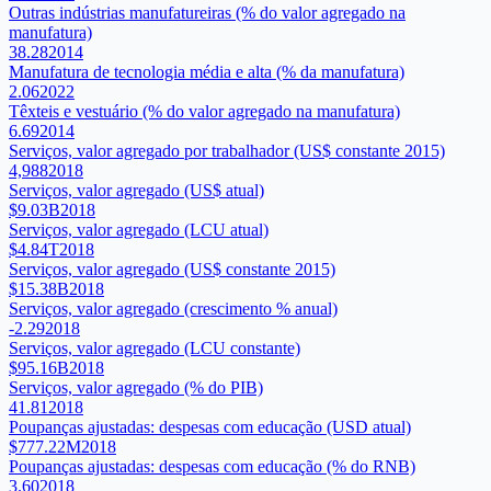
Outras indústrias manufatureiras (% do valor agregado na
manufatura)
38.28
2014
Manufatura de tecnologia média e alta (% da manufatura)
2.06
2022
Têxteis e vestuário (% do valor agregado na manufatura)
6.69
2014
Serviços, valor agregado por trabalhador (US$ constante 2015)
4,988
2018
Serviços, valor agregado (US$ atual)
$9.03B
2018
Serviços, valor agregado (LCU atual)
$4.84T
2018
Serviços, valor agregado (US$ constante 2015)
$15.38B
2018
Serviços, valor agregado (crescimento % anual)
-2.29
2018
Serviços, valor agregado (LCU constante)
$95.16B
2018
Serviços, valor agregado (% do PIB)
41.81
2018
Poupanças ajustadas: despesas com educação (USD atual)
$777.22M
2018
Poupanças ajustadas: despesas com educação (% do RNB)
3.60
2018