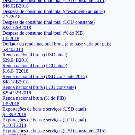
Despesa de consumo final total (USD constante 2015)
$46.02B
2018
Despesa de consumo final total (crescimento anual %)
2.72
2018
Despesa de consumo final total (LCU constante)
$281.66B
2018
Despesa de consumo final total (% do PIB)
132
2018
Deflator da renda nacional bruta (ano base varia por país)
5,440
2018
Renda nacional bruta (USD atual)
$29.94B
2018
Renda nacional bruta (LCU atual)
$16.04T
2018
Renda nacional bruta (USD constante 2015)
$48.18B
2018
Renda nacional bruta (LCU constante)
$294.92B
2018
Renda nacional bruta (% do PIB)
139
2018
Exportações de bens e serviços (USD atual)
$1.89B
2018
Exportações de bens e serviços (LCU atual)
$1.01T
2018
Exportações de bens e serviços (USD constante 2015)