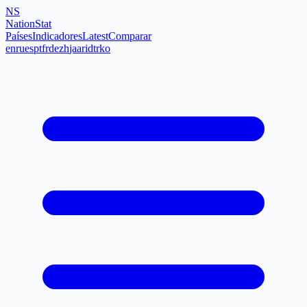
NS
NationStat
Países
Indicadores
Latest
Comparar
en
ru
es
pt
fr
de
zh
ja
ar
id
tr
ko