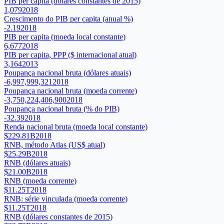
PIB per capita (dólares constantes de 2015)
1,079
2018
Crescimento do PIB per capita (anual %)
-2.19
2018
PIB per capita (moeda local constante)
6,677
2018
PIB per capita, PPP ($ internacional atual)
3,164
2013
Poupança nacional bruta (dólares atuais)
-6,997,999,321
2018
Poupança nacional bruta (moeda corrente)
-3,750,224,406,900
2018
Poupança nacional bruta (% do PIB)
-32.39
2018
Renda nacional bruta (moeda local constante)
$229.81B
2018
RNB, método Atlas (US$ atual)
$25.29B
2018
RNB (dólares atuais)
$21.00B
2018
RNB (moeda corrente)
$11.25T
2018
RNB: série vinculada (moeda corrente)
$11.25T
2018
RNB (dólares constantes de 2015)