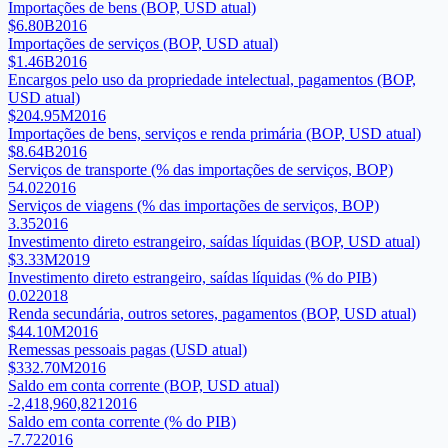
Importações de bens (BOP, USD atual)
$6.80B
2016
Importações de serviços (BOP, USD atual)
$1.46B
2016
Encargos pelo uso da propriedade intelectual, pagamentos (BOP,
USD atual)
$204.95M
2016
Importações de bens, serviços e renda primária (BOP, USD atual)
$8.64B
2016
Serviços de transporte (% das importações de serviços, BOP)
54.02
2016
Serviços de viagens (% das importações de serviços, BOP)
3.35
2016
Investimento direto estrangeiro, saídas líquidas (BOP, USD atual)
$3.33M
2019
Investimento direto estrangeiro, saídas líquidas (% do PIB)
0.02
2018
Renda secundária, outros setores, pagamentos (BOP, USD atual)
$44.10M
2016
Remessas pessoais pagas (USD atual)
$332.70M
2016
Saldo em conta corrente (BOP, USD atual)
-2,418,960,821
2016
Saldo em conta corrente (% do PIB)
-7.72
2016