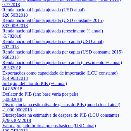
0.77
2018
Renda nacional líquida ajustada (USD atual)
$20.50B
2018
Renda nacional líquida ajustada (USD constante 2015)
$33.00B
2018
Renda nacional líquida ajustada (crescimento % anual)
-5.78
2018
Renda nacional líquida ajustada per capita (USD atual)
602
2018
Renda nacional líquida ajustada per capita (USD constante 2015)
968
2018
Renda nacional líquida ajustada per capita (crescimento % anual)
-8.53
2018
Exportações como capacidade de importação (LCU constante)
$14.96B
2018
Inflação, deflator do PIB (% anual)
14.85
2018
Deflator do PIB (ano base varia por país)
5,088
2018
Discrepância na estimativa de gastos do PIB (moeda local atual)
-1,000,000
2018
Discrepância na estimativa de despesa do PIB (LCU constante)
$790.30M
2018
Valor agregado bruto a preços básicos (USD atual)
$20.74B
2018