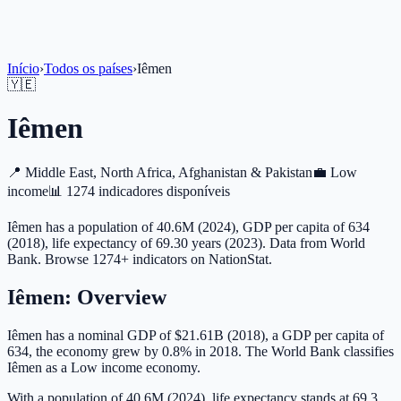
Início
›
Todos os países
›
Iêmen
🇾🇪
Iêmen
📍
Middle East, North Africa, Afghanistan & Pakistan
💼
Low
income
📊
1274 indicadores disponíveis
Iêmen has a population of 40.6M (2024), GDP per capita of 634
(2018), life expectancy of 69.30 years (2023). Data from World
Bank. Browse 1274+ indicators on NationStat.
Iêmen
: Overview
Iêmen has a nominal GDP of $21.61B (2018), a GDP per capita of
634, the economy grew by 0.8% in 2018. The World Bank classifies
Iêmen as a Low income economy.
With a population of 40.6M (2024), life expectancy stands at 69.3