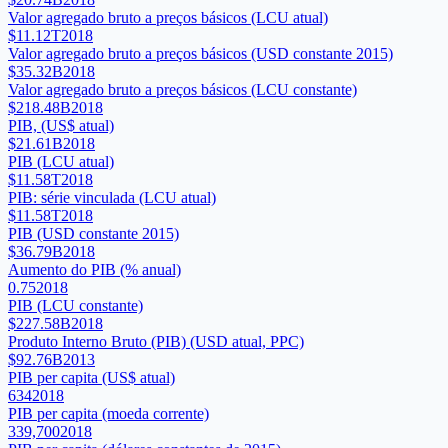
Valor agregado bruto a preços básicos (LCU atual)
$11.12T
2018
Valor agregado bruto a preços básicos (USD constante 2015)
$35.32B
2018
Valor agregado bruto a preços básicos (LCU constante)
$218.48B
2018
PIB, (US$ atual)
$21.61B
2018
PIB (LCU atual)
$11.58T
2018
PIB: série vinculada (LCU atual)
$11.58T
2018
PIB (USD constante 2015)
$36.79B
2018
Aumento do PIB (% anual)
0.75
2018
PIB (LCU constante)
$227.58B
2018
Produto Interno Bruto (PIB) (USD atual, PPC)
$92.76B
2013
PIB per capita (US$ atual)
634
2018
PIB per capita (moeda corrente)
339,700
2018