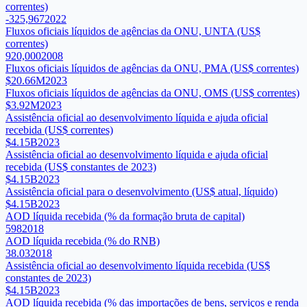
correntes)
-325,967
2022
Fluxos oficiais líquidos de agências da ONU, UNTA (US$
correntes)
920,000
2008
Fluxos oficiais líquidos de agências da ONU, PMA (US$ correntes)
$20.66M
2023
Fluxos oficiais líquidos de agências da ONU, OMS (US$ correntes)
$3.92M
2023
Assistência oficial ao desenvolvimento líquida e ajuda oficial
recebida (US$ correntes)
$4.15B
2023
Assistência oficial ao desenvolvimento líquida e ajuda oficial
recebida (US$ constantes de 2023)
$4.15B
2023
Assistência oficial para o desenvolvimento (US$ atual, líquido)
$4.15B
2023
AOD líquida recebida (% da formação bruta de capital)
598
2018
AOD líquida recebida (% do RNB)
38.03
2018
Assistência oficial ao desenvolvimento líquida recebida (US$
constantes de 2023)
$4.15B
2023
AOD líquida recebida (% das importações de bens, serviços e renda