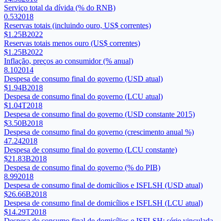
Serviço total da dívida (% do RNB)
0.53
2018
Reservas totais (incluindo ouro, US$ correntes)
$1.25B
2022
Reservas totais menos ouro (US$ correntes)
$1.25B
2022
Inflação, preços ao consumidor (% anual)
8.10
2014
Despesa de consumo final do governo (USD atual)
$1.94B
2018
Despesa de consumo final do governo (LCU atual)
$1.04T
2018
Despesa de consumo final do governo (USD constante 2015)
$3.50B
2018
Despesa de consumo final do governo (crescimento anual %)
47.24
2018
Despesa de consumo final do governo (LCU constante)
$21.83B
2018
Despesa de consumo final do governo (% do PIB)
8.99
2018
Despesa de consumo final de domicílios e ISFLSH (USD atual)
$26.66B
2018
Despesa de consumo final de domicílios e ISFLSH (LCU atual)
$14.29T
2018
Despesa de consumo final de domicílios e ISFLSH: série vinculada