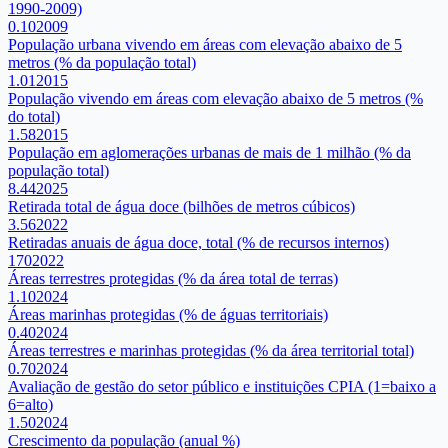
1990-2009)
0.10
2009
População urbana vivendo em áreas com elevação abaixo de 5
metros (% da população total)
1.01
2015
População vivendo em áreas com elevação abaixo de 5 metros (%
do total)
1.58
2015
População em aglomerações urbanas de mais de 1 milhão (% da
população total)
8.44
2025
Retirada total de água doce (bilhões de metros cúbicos)
3.56
2022
Retiradas anuais de água doce, total (% de recursos internos)
170
2022
Áreas terrestres protegidas (% da área total de terras)
1.10
2024
Áreas marinhas protegidas (% de águas territoriais)
0.40
2024
Áreas terrestres e marinhas protegidas (% da área territorial total)
0.70
2024
Avaliação de gestão do setor público e instituições CPIA (1=baixo a
6=alto)
1.50
2024
Crescimento da população (anual %)