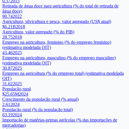
0.57
2015
Retirada de água doce para agricultura (% do total de retirada de
água doce)
90.74
2022
Agricultura, silvicultura e pesca, valor agregado (US$ atual)
$6.21B
2018
Agricultura, valor agregado (% do PIB)
28.75
2018
Emprego na agricultura, feminino (% do emprego feminino)
(estimativa modelada OIT)
43.46
2025
Emprego na agricultura, masculino (% do emprego masculino)
(estimativa modelada OIT)
30.87
2025
Emprego na agricultura (% do emprego total) (estimativa modelada
OIT)
31.62
2025
População rural
$25.65M
2024
Crescimento da população rural (% anual)
2.61
2024
População rural (% da população total)
63.19
2024
Importação de matérias-primas agrícolas (% das importações de
mercadorias)