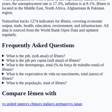
years, the unemployment rate is 17.3%, inflation is at 8.1%. Iêmen is
located in the Middle East, North Africa, Afghanistan & Pakistan
region.
NationStat tracks 1274 indicators for Iêmen, covering economic
output, trade, health, education, environment, and infrastructure. All
data is sourced from the World Bank Open Data and updated
regularly.
Frequently Asked Questions
What is the pib, (us$ atual) of Iêmen?
What is the pib per capita (us$ atual) of Iêmen?
What is the desemprego, total (% da força de trabalho total) of
Iêmen?
What is the expectativa de vida no nascimento, total (anos) of
Iêmen?
What is the população, total of Iêmen?
Compare
Iêmen
with
vs
united states
vs
china
vs
india
vs
germany
vs
japan