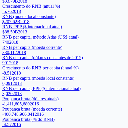
$33.79B
2018
Crescimento do RNB (anual %)
-5.76
2018
RNB (moeda local constante)
$207.62B
2018
RNB, PPP ($ internacional atual)
$88.59B
2013
RNB per capita, método Atlas (US$ atual)
740
2018
RNB per capita (moeda corrente)
330,112
2018
RNB per capita (dólares constantes de 2015)
991
2018
Crescimento do RNB per capita (anual %)
-8.51
2018
RNB per capita (moeda local constante)
6,091
2018
RNB per capita, PPP ($ internacional atual)
3,020
2013
Poupança bruta (dólares atuais)
-1,411,605,680
2016
Poupança bruta (moeda corrente)
-400,748,966,041
2016
Poupança bruta (% do RNB)
-4.57
2016