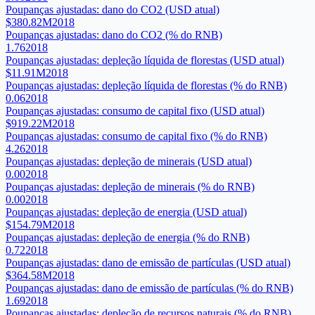
Poupanças ajustadas: dano do CO2 (USD atual)
$380.82M
2018
Poupanças ajustadas: dano do CO2 (% do RNB)
1.76
2018
Poupanças ajustadas: depleção líquida de florestas (USD atual)
$11.91M
2018
Poupanças ajustadas: depleção líquida de florestas (% do RNB)
0.06
2018
Poupanças ajustadas: consumo de capital fixo (USD atual)
$919.22M
2018
Poupanças ajustadas: consumo de capital fixo (% do RNB)
4.26
2018
Poupanças ajustadas: depleção de minerais (USD atual)
0.00
2018
Poupanças ajustadas: depleção de minerais (% do RNB)
0.00
2018
Poupanças ajustadas: depleção de energia (USD atual)
$154.79M
2018
Poupanças ajustadas: depleção de energia (% do RNB)
0.72
2018
Poupanças ajustadas: dano de emissão de partículas (USD atual)
$364.58M
2018
Poupanças ajustadas: dano de emissão de partículas (% do RNB)
1.69
2018
Poupanças ajustadas: depleção de recursos naturais (% do RNB)