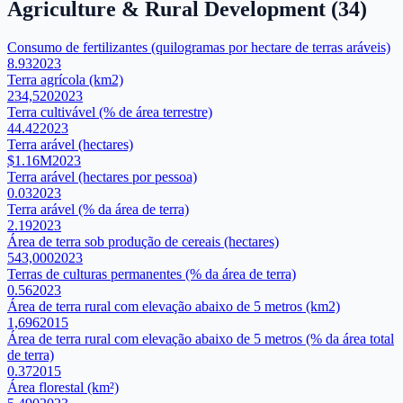
Agriculture & Rural Development
(
34
)
Consumo de fertilizantes (quilogramas por hectare de terras aráveis)
8.93
2023
Terra agrícola (km2)
234,520
2023
Terra cultivável (% de área terrestre)
44.42
2023
Terra arável (hectares)
$1.16M
2023
Terra arável (hectares por pessoa)
0.03
2023
Terra arável (% da área de terra)
2.19
2023
Área de terra sob produção de cereais (hectares)
543,000
2023
Terras de culturas permanentes (% da área de terra)
0.56
2023
Área de terra rural com elevação abaixo de 5 metros (km2)
1,696
2015
Área de terra rural com elevação abaixo de 5 metros (% da área total
de terra)
0.37
2015
Área florestal (km²)