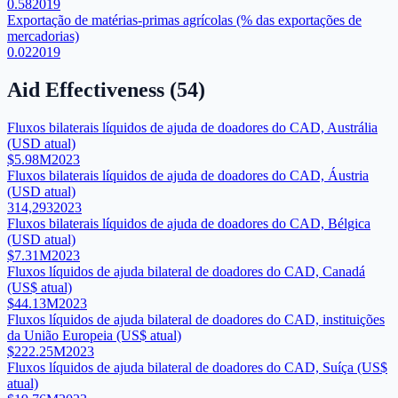
0.58
2019
Exportação de matérias-primas agrícolas (% das exportações de
mercadorias)
0.02
2019
Aid Effectiveness
(
54
)
Fluxos bilaterais líquidos de ajuda de doadores do CAD, Austrália
(USD atual)
$5.98M
2023
Fluxos bilaterais líquidos de ajuda de doadores do CAD, Áustria
(USD atual)
314,293
2023
Fluxos bilaterais líquidos de ajuda de doadores do CAD, Bélgica
(USD atual)
$7.31M
2023
Fluxos líquidos de ajuda bilateral de doadores do CAD, Canadá
(US$ atual)
$44.13M
2023
Fluxos líquidos de ajuda bilateral de doadores do CAD, instituições
da União Europeia (US$ atual)
$222.25M
2023
Fluxos líquidos de ajuda bilateral de doadores do CAD, Suíça (US$
atual)