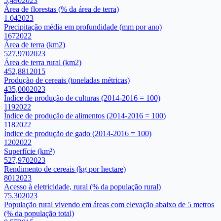
5,490
2023
Área de florestas (% da área de terra)
1.04
2023
Precipitação média em profundidade (mm por ano)
167
2022
Área de terra (km2)
527,970
2023
Área de terra rural (km2)
452,881
2015
Produção de cereais (toneladas métricas)
435,000
2023
Índice de produção de culturas (2014-2016 = 100)
119
2022
Índice de produção de alimentos (2014-2016 = 100)
118
2022
Índice de produção de gado (2014-2016 = 100)
120
2022
Superfície (km²)
527,970
2023
Rendimento de cereais (kg por hectare)
801
2023
Acesso à eletricidade, rural (% da população rural)
75.30
2023
População rural vivendo em áreas com elevação abaixo de 5 metros
(% da população total)