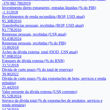
-370,982,780
2019
Investimento direto estrangeiro, entradas líquidas (% do PIB)
-1.31
2018
Recebimentos de renda secundária (BOP, USD atual)
$5.30B
2016
Transferências pessoais, recebidas (BOP, USD atual)
$3.77B
2016
Remessas pessoais, recebidas (US$ atual)
$3.43B
2024
Remessas pessoais, recebidas (% do PIB)
15.89
2018
Ações da dívida externa, total (DOD, US$ atual)
$7.09B
2024
Estoques de dívida externa (% do RNB)
33.51
2018
Dívida de curto prazo (% do total de reservas)
39.90
2022
Dívida de curto prazo (% das exportações de bens, serviços e renda
primária)
25.44
2016
Valor presente da dívida externa (US$ correntes)
$5.52B
2024
Serviço da dívida total (% de exportações de produtos, serviços e
renda primária)
14.56
2016