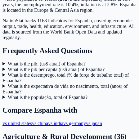
years, the unemployment rate is 10.4%, inflation is at 2.8%. Espanha
is located in the Europe & Central Asia region.
NationStat tracks 1168 indicators for Espanha, covering economic
output, trade, health, education, environment, and infrastructure. All
data is sourced from the World Bank Open Data and updated
regularly.
Frequently Asked Questions
What is the pib, (us$ atual) of Espanha?
What is the pib per capita (us$ atual) of Espanha?
What is the desemprego, total (% da força de trabalho total) of
Espanha?
What is the expectativa de vida no nascimento, total (anos) of
Espanha?
What is the população, total of Espanha?
Compare
Espanha
with
vs
united states
vs
china
vs
india
vs
germany
vs
japan
Agriculture & Rural Development
(
36
)