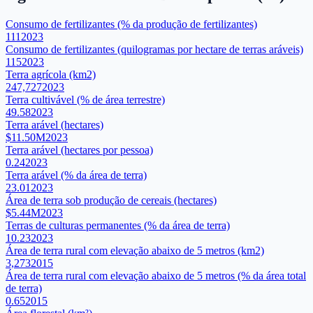
Consumo de fertilizantes (% da produção de fertilizantes)
111
2023
Consumo de fertilizantes (quilogramas por hectare de terras aráveis)
115
2023
Terra agrícola (km2)
247,727
2023
Terra cultivável (% de área terrestre)
49.58
2023
Terra arável (hectares)
$11.50M
2023
Terra arável (hectares por pessoa)
0.24
2023
Terra arável (% da área de terra)
23.01
2023
Área de terra sob produção de cereais (hectares)
$5.44M
2023
Terras de culturas permanentes (% da área de terra)
10.23
2023
Área de terra rural com elevação abaixo de 5 metros (km2)
3,273
2015
Área de terra rural com elevação abaixo de 5 metros (% da área total
de terra)
0.65
2015