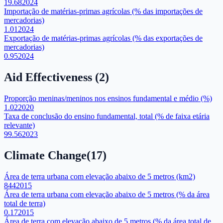
19.68
2024
Importação de matérias-primas agrícolas (% das importações de
mercadorias)
1.01
2024
Exportação de matérias-primas agrícolas (% das exportações de
mercadorias)
0.95
2024
Aid Effectiveness
(
2
)
Proporção meninas/meninos nos ensinos fundamental e médio (%)
1.02
2020
Taxa de conclusão do ensino fundamental, total (% de faixa etária
relevante)
99.56
2023
Climate Change
(
17
)
Área de terra urbana com elevação abaixo de 5 metros (km2)
844
2015
Área de terra urbana com elevação abaixo de 5 metros (% da área
total de terra)
0.17
2015
Área de terra com elevação abaixo de 5 metros (% da área total de