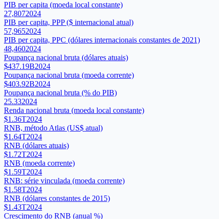
PIB per capita (moeda local constante)
27,807
2024
PIB per capita, PPP ($ internacional atual)
57,965
2024
PIB per capita, PPC (dólares internacionais constantes de 2021)
48,460
2024
Poupança nacional bruta (dólares atuais)
$437.19B
2024
Poupança nacional bruta (moeda corrente)
$403.92B
2024
Poupança nacional bruta (% do PIB)
25.33
2024
Renda nacional bruta (moeda local constante)
$1.36T
2024
RNB, método Atlas (US$ atual)
$1.64T
2024
RNB (dólares atuais)
$1.72T
2024
RNB (moeda corrente)
$1.59T
2024
RNB: série vinculada (moeda corrente)
$1.58T
2024
RNB (dólares constantes de 2015)
$1.43T
2024
Crescimento do RNB (anual %)