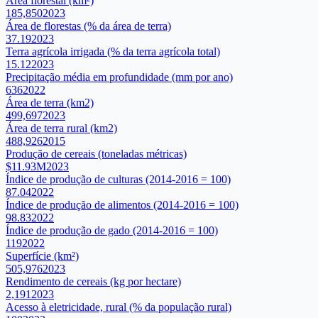
Área florestal (km²)
185,850
2023
Área de florestas (% da área de terra)
37.19
2023
Terra agrícola irrigada (% da terra agrícola total)
15.12
2023
Precipitação média em profundidade (mm por ano)
636
2022
Área de terra (km2)
499,697
2023
Área de terra rural (km2)
488,926
2015
Produção de cereais (toneladas métricas)
$11.93M
2023
Índice de produção de culturas (2014-2016 = 100)
87.04
2022
Índice de produção de alimentos (2014-2016 = 100)
98.83
2022
Índice de produção de gado (2014-2016 = 100)
119
2022
Superfície (km²)
505,976
2023
Rendimento de cereais (kg por hectare)
2,191
2023
Acesso à eletricidade, rural (% da população rural)