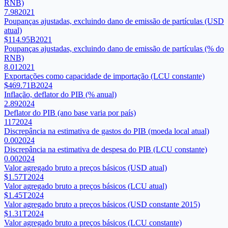
RNB)
7.98
2021
Poupanças ajustadas, excluindo dano de emissão de partículas (USD
atual)
$114.95B
2021
Poupanças ajustadas, excluindo dano de emissão de partículas (% do
RNB)
8.01
2021
Exportações como capacidade de importação (LCU constante)
$469.71B
2024
Inflação, deflator do PIB (% anual)
2.89
2024
Deflator do PIB (ano base varia por país)
117
2024
Discrepância na estimativa de gastos do PIB (moeda local atual)
0.00
2024
Discrepância na estimativa de despesa do PIB (LCU constante)
0.00
2024
Valor agregado bruto a preços básicos (USD atual)
$1.57T
2024
Valor agregado bruto a preços básicos (LCU atual)
$1.45T
2024
Valor agregado bruto a preços básicos (USD constante 2015)
$1.31T
2024
Valor agregado bruto a preços básicos (LCU constante)