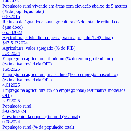
100
2023
População rural vivendo em áreas com elevação abaixo de 5 metros
(% da população total)
0.63
2015
Retirada de água doce para agricultura (% do total de retirada de
água doce)
65.33
2022
Agricultura, silvicultura e pesca, valor agregado (US$ atual)
$47.51B
2024
Agricultura, valor agregado (% do PIB)
2.75
2024
Emprego na agricultura, feminino (% do emprego feminino)
(estimativa modelada OIT)
1.95
2025
Emprego na agricultura, masculino (% do emprego masculino)
(estimativa modelada OIT)
4.61
2025
Emprego na agricultura (% do emprego total) (estimativa modelada
OIT)
3.37
2025
População rural
$9.62M
2024
Crescimento da população rural (% anual)
0.08
2024
População rural (% da população total)