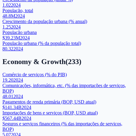
1.02
2024
População, total
48.8M
2024
Crescimento da população urbana (% anual)
1.25
2024
População urbana
$39.23M
2024
População urbana (% da população total)
80.32
2024
Economy & Growth
(
233
)
Comércio de serviços (% do PIB)
19.20
2024
Comunicações, informática, etc. (% das importações de serviços,
BOP)
48.01
2024
Pagamentos de renda primária (BOP, USD atual)
$141.34B
2024
Importações de bens e serviços (BOP, USD atual)
$567.44B
2024
Seguros e serviços financeiros (% das importações de serviços,
BOP)
5.07
2024