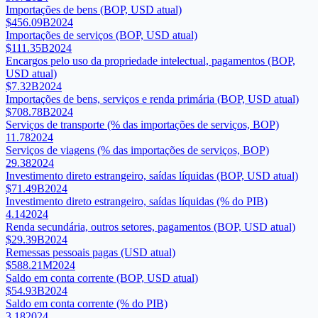
Importações de bens (BOP, USD atual)
$456.09B
2024
Importações de serviços (BOP, USD atual)
$111.35B
2024
Encargos pelo uso da propriedade intelectual, pagamentos (BOP,
USD atual)
$7.32B
2024
Importações de bens, serviços e renda primária (BOP, USD atual)
$708.78B
2024
Serviços de transporte (% das importações de serviços, BOP)
11.78
2024
Serviços de viagens (% das importações de serviços, BOP)
29.38
2024
Investimento direto estrangeiro, saídas líquidas (BOP, USD atual)
$71.49B
2024
Investimento direto estrangeiro, saídas líquidas (% do PIB)
4.14
2024
Renda secundária, outros setores, pagamentos (BOP, USD atual)
$29.39B
2024
Remessas pessoais pagas (USD atual)
$588.21M
2024
Saldo em conta corrente (BOP, USD atual)
$54.93B
2024
Saldo em conta corrente (% do PIB)
3.18
2024