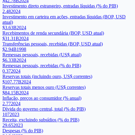
$42.78B
2024
Investimento direto estrangeiro, entradas líquidas (% do PIB)
2.48
2024
Investimento em carteira em ações, entradas líquidas (BOP, USD
atual)
$3.63B
2024
Recebimentos de renda secundária (BOP, USD atual)
$31.31B
2024
Transferências pessoais, recebidas (BOP, USD atual)
$2.94B
1998
Remessas pessoais, recebidas (US$ atual)
$6.33B
2024
Remessas pessoais, recebidas (% do PIB)
0.37
2024
Reservas totais (incluindo ouro, US$ correntes)
$107.77B
2024
Reservas totais menos ouro (US$ correntes)
$84.15B
2024
Inflação, preços ao consumidor (% anual)
2.77
2024
Dívida do governo central, total (% do PIB)
107
2023
Receita, excluindo subsídios (% do PIB)
29.65
2023
Despesas (% do PIB)