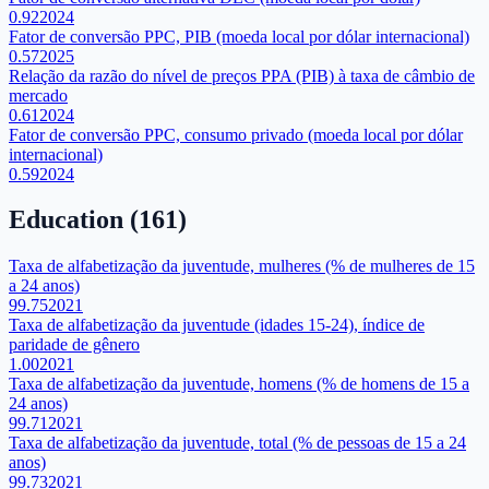
0.92
2024
Fator de conversão PPC, PIB (moeda local por dólar internacional)
0.57
2025
Relação da razão do nível de preços PPA (PIB) à taxa de câmbio de
mercado
0.61
2024
Fator de conversão PPC, consumo privado (moeda local por dólar
internacional)
0.59
2024
Education
(
161
)
Taxa de alfabetização da juventude, mulheres (% de mulheres de 15
a 24 anos)
99.75
2021
Taxa de alfabetização da juventude (idades 15-24), índice de
paridade de gênero
1.00
2021
Taxa de alfabetização da juventude, homens (% de homens de 15 a
24 anos)
99.71
2021
Taxa de alfabetização da juventude, total (% de pessoas de 15 a 24
anos)
99.73
2021