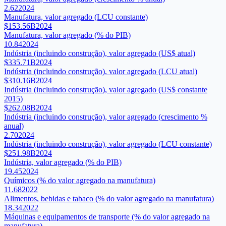
2.62
2024
Manufatura, valor agregado (LCU constante)
$153.56B
2024
Manufatura, valor agregado (% do PIB)
10.84
2024
Indústria (incluindo construção), valor agregado (US$ atual)
$335.71B
2024
Indústria (incluindo construção), valor agregado (LCU atual)
$310.16B
2024
Indústria (incluindo construção), valor agregado (US$ constante
2015)
$262.08B
2024
Indústria (incluindo construção), valor agregado (crescimento %
anual)
2.70
2024
Indústria (incluindo construção), valor agregado (LCU constante)
$251.98B
2024
Indústria, valor agregado (% do PIB)
19.45
2024
Químicos (% do valor agregado na manufatura)
11.68
2022
Alimentos, bebidas e tabaco (% do valor agregado na manufatura)
18.34
2022
Máquinas e equipamentos de transporte (% do valor agregado na
manufatura)