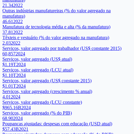
21.34
2022
Outras indústrias manufatureiras (% do valor agregado na
manufatura)
46.61
2022
Manufatura de tecnologia média e alta (% da manufatura)
37.81
2022
Têxteis e vestuário (% do valor agregado na manufatura)
2.03
2022
Serviços, valor agregado por trabalhador (US$ constante 2015)
60,857
2024
Serviços, valor agregado (US$ atual)
$1.19T
2024
Serviços, valor agregado (LCU atual)
$1.10T
2024
Serviços, valor agregado (US$ constante 2015)
$1.01T
2024
Serviços, valor agregado (crescimento % anual)
4.01
2024
Serviços, valor agregado (LCU constante)
$965.16B
2024
Serviços, valor agregado (% do PIB)
68.90
2024
Poupanças ajustadas: despesas com educação (USD atual)
$57.43B
2021