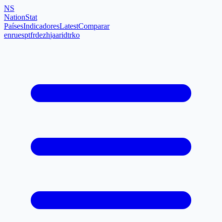
NS
NationStat
Países
Indicadores
Latest
Comparar
en
ru
es
pt
fr
de
zh
ja
ar
id
tr
ko