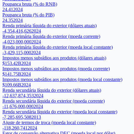
Poupança bruta (% do RNB)
24.41
2024
Poupança bruta (% do PIB)
24.35
2024
Renda primária líquida do exterior (dólares atuais)
-4,354,416,626
2024
Renda primária líquida do exterior (moeda corrente)
-4,023,000,000
2024
Renda primária líquida do exterior (moeda local constante)
-3,429,115,000
2024
Impostos menos subsídios aos produtos (dólares atuais)
$153.42B
2024
Impostos menos subsídios aos produtos (moeda corrente)
$141.75B
2024
Impostos menos subsídios aos produtos (moeda local constante)
$109.66B
2024
Renda secundária líquida do exterior (dólares atuais)
-12,637,874,353
2024
Renda secundária líquida do exterior (moeda corrente)
-11,676,000,000
2024
Renda secundária líquida do exterior (moeda local constante)
-7,285,695,508
2013
Ajuste de termos de troca (moeda local constante)
-118,260,741
2024
Fator de conversão alternativa DEC (moeda local por dólar)