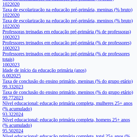
102
2020
Taxa de escolarização na educação pré-primária, meninas (% bruto)
102
2020
Taxa de escolarização na educação pré-primária, meninos (% bruto)
102
2020
Professoras treinadas em educação pré-primária (% de professoras)
100
2023
Professores treinados em educação pré-primária (% de professores)
100
2023
Professores treinados em educação pré-primária (% de professores
totais)
100
2023
Idade de início da educação primária (anos)
6.00
2025
Taxa de conclusão do ensino primário, meninas (% do grupo etário)
99.33
2023
Taxa de conclusão do ensino primário, meninos (% do grupo etário)
99.77
2023
Nível educacional: educação primária completa, mulheres 25+ anos
(% acumulado)
93.32
2024
Nível educacional: educação primária completa, homens 25+ anos
(% acumulado)
95.50
2024
Nível educacional: educação primária completa, total 25+ anos (%