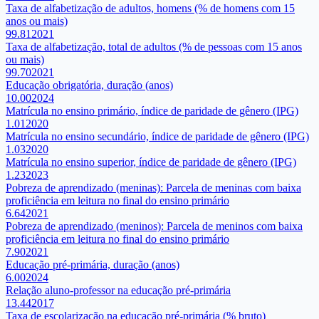
Taxa de alfabetização de adultos, homens (% de homens com 15
anos ou mais)
99.81
2021
Taxa de alfabetização, total de adultos (% de pessoas com 15 anos
ou mais)
99.70
2021
Educação obrigatória, duração (anos)
10.00
2024
Matrícula no ensino primário, índice de paridade de gênero (IPG)
1.01
2020
Matrícula no ensino secundário, índice de paridade de gênero (IPG)
1.03
2020
Matrícula no ensino superior, índice de paridade de gênero (IPG)
1.23
2023
Pobreza de aprendizado (meninas): Parcela de meninas com baixa
proficiência em leitura no final do ensino primário
6.64
2021
Pobreza de aprendizado (meninos): Parcela de meninos com baixa
proficiência em leitura no final do ensino primário
7.90
2021
Educação pré-primária, duração (anos)
6.00
2024
Relação aluno-professor na educação pré-primária
13.44
2017
Taxa de escolarização na educação pré-primária (% bruto)