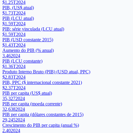
$1.25T
2024
PIB, (US$ atual)
$1.73T
2024
PIB (LCU atual)
$1.59T
2024
PIB: série vinculada (LCU atual)
$1.59T
2024
PIB (USD constante 2015)
$1.43T
2024
Aumento do PIB (% anual)
3.46
2024
PIB (LCU constante)
$1.36T
2024
Produto Interno Bruto (PIB) (USD atual, PPC)
$2.83T
2024
PIB, PPC ($ internacional constante 2021)
$2.37T
2024
PIB per capita (US$ atual)
35,327
2024
PIB per capita (moeda corrente)
32,638
2024
PIB per capita (dólares constantes de 2015)
29,245
2024
Crescimento do PIB per capita (anual %)
2.40
2024