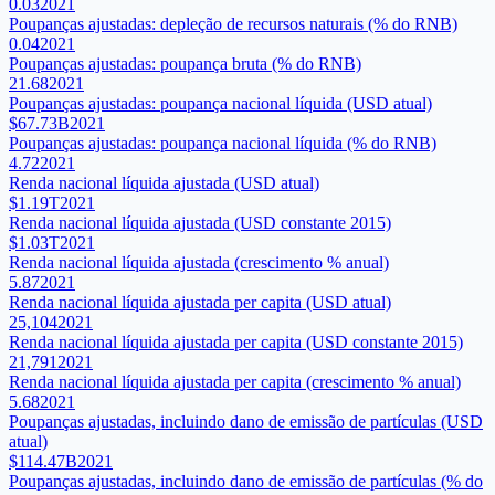
0.03
2021
Poupanças ajustadas: depleção de recursos naturais (% do RNB)
0.04
2021
Poupanças ajustadas: poupança bruta (% do RNB)
21.68
2021
Poupanças ajustadas: poupança nacional líquida (USD atual)
$67.73B
2021
Poupanças ajustadas: poupança nacional líquida (% do RNB)
4.72
2021
Renda nacional líquida ajustada (USD atual)
$1.19T
2021
Renda nacional líquida ajustada (USD constante 2015)
$1.03T
2021
Renda nacional líquida ajustada (crescimento % anual)
5.87
2021
Renda nacional líquida ajustada per capita (USD atual)
25,104
2021
Renda nacional líquida ajustada per capita (USD constante 2015)
21,791
2021
Renda nacional líquida ajustada per capita (crescimento % anual)
5.68
2021
Poupanças ajustadas, incluindo dano de emissão de partículas (USD
atual)
$114.47B
2021
Poupanças ajustadas, incluindo dano de emissão de partículas (% do