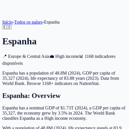
Início
›
Todos os países
›
Espanha
🇪🇸
Espanha
📍
Europe & Central Asia
💼
High income
📊
1168 indicadores
disponíveis
Espanha has a population of 48.8M (2024), GDP per capita of
35,327 (2024), life expectancy of 83.88 years (2023). Data from
World Bank. Browse 1168+ indicators on NationStat.
Espanha
: Overview
Espanha has a nominal GDP of $1.73T (2024), a GDP per capita of
35,327, the economy grew by 3.5% in 2024. The World Bank
classifies Espanha as a High income economy.
With a population of 48.8M (2024), life expectancy stands at 83.9