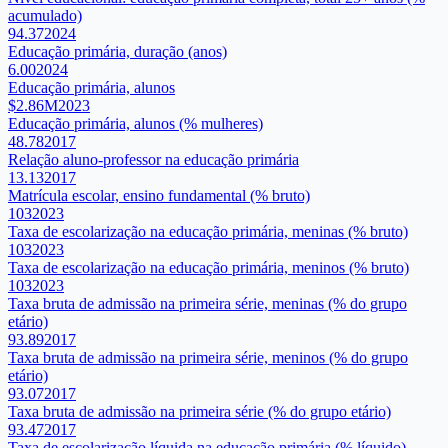
acumulado)
94.37
2024
Educação primária, duração (anos)
6.00
2024
Educação primária, alunos
$2.86M
2023
Educação primária, alunos (% mulheres)
48.78
2017
Relação aluno-professor na educação primária
13.13
2017
Matrícula escolar, ensino fundamental (% bruto)
103
2023
Taxa de escolarização na educação primária, meninas (% bruto)
103
2023
Taxa de escolarização na educação primária, meninos (% bruto)
103
2023
Taxa bruta de admissão na primeira série, meninas (% do grupo
etário)
93.89
2017
Taxa bruta de admissão na primeira série, meninos (% do grupo
etário)
93.07
2017
Taxa bruta de admissão na primeira série (% do grupo etário)
93.47
2017
Taxa de escolarização líquida na educação primária (% líquido)