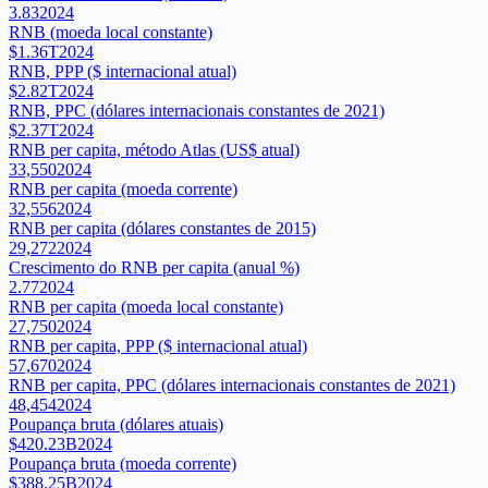
3.83
2024
RNB (moeda local constante)
$1.36T
2024
RNB, PPP ($ internacional atual)
$2.82T
2024
RNB, PPC (dólares internacionais constantes de 2021)
$2.37T
2024
RNB per capita, método Atlas (US$ atual)
33,550
2024
RNB per capita (moeda corrente)
32,556
2024
RNB per capita (dólares constantes de 2015)
29,272
2024
Crescimento do RNB per capita (anual %)
2.77
2024
RNB per capita (moeda local constante)
27,750
2024
RNB per capita, PPP ($ internacional atual)
57,670
2024
RNB per capita, PPC (dólares internacionais constantes de 2021)
48,454
2024
Poupança bruta (dólares atuais)
$420.23B
2024
Poupança bruta (moeda corrente)
$388.25B
2024