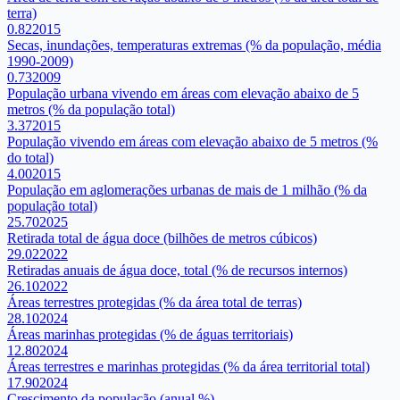
terra)
0.82
2015
Secas, inundações, temperaturas extremas (% da população, média
1990-2009)
0.73
2009
População urbana vivendo em áreas com elevação abaixo de 5
metros (% da população total)
3.37
2015
População vivendo em áreas com elevação abaixo de 5 metros (%
do total)
4.00
2015
População em aglomerações urbanas de mais de 1 milhão (% da
população total)
25.70
2025
Retirada total de água doce (bilhões de metros cúbicos)
29.02
2022
Retiradas anuais de água doce, total (% de recursos internos)
26.10
2022
Áreas terrestres protegidas (% da área total de terras)
28.10
2024
Áreas marinhas protegidas (% de águas territoriais)
12.80
2024
Áreas terrestres e marinhas protegidas (% da área territorial total)
17.90
2024
Crescimento da população (anual %)