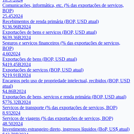
Comunicações, informática, etc. (% das exportações de serviços,
BOP)
25.45
2024
Recebimentos de renda primária (BOP, USD atual)
$136.96B
2024
Exportações de bens e serviços (BOP, USD atual)
$639.36B
2024
Seguros e serviços financeiros (% das exportações de serviços,
BOP)
4.60
2024
Exportações de bens (BOP, USD atual)
$419.45B
2024
Exportações de serviços (BOP, USD atual)
$219.91B
2024
Encargos pelo uso de propriedade intelectual, recibidos (BOP, USD
atual)
$4.86B
2024
Exportações de bens, serviços e renda primária (BOP, USD atual)
$776.32B
2024
Serviços de transporte (% das exportações de serviços, BOP)
8.93
2024
Serviços de viagens (% das exportações de serviços, BOP)
48.50
2024
Investimento estrangeiro direto, ingressos líquidos (BoP, US$ atual)