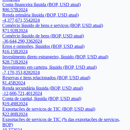
Conta financeira líquida (BOP, USD atual)
$90.57B
2024
Renda primária líquida (BOP, USD atual)
-4,377,671,554
2024
Comércio líquido de bens e serviços (BOP, USD atual)
$71.92B
2024
Comércio líquido de bens (BOP, USD atual)
-36,644,290,336
2024
Erros e omissões, líquidos (BOP, USD atual)
$16.15B
2024
Investimento direto estrangeiro, líquido (BOP, USD atual)
$28.71B
2024
Investimento em carteira, líquido (BOP, USD atual)
-7,170,353,828
2024
Reservas e itens relacionados (BOP, USD atual)
$1.45B
2024
Renda secundária líquida (BOP, USD atual)
-12,606,721,401
2024
Conta de capital, líquida (BOP, USD atual)
$19.49B
2024
Exportações de serviços de TIC (BOP, USD atual)
$22.80B
2024
Exportações de serviços de TIC (% das exportações de serviços,
BOP)
10.37
2024