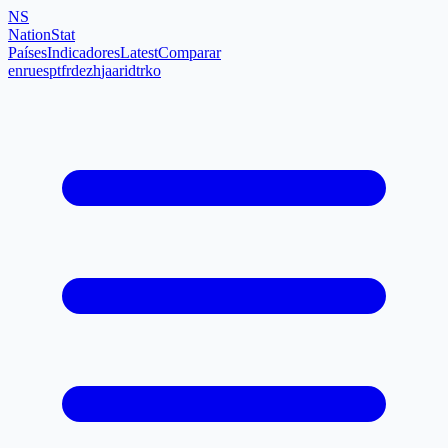
NS
NationStat
Países
Indicadores
Latest
Comparar
en
ru
es
pt
fr
de
zh
ja
ar
id
tr
ko