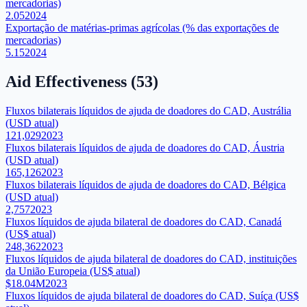
mercadorias)
2.05
2024
Exportação de matérias-primas agrícolas (% das exportações de
mercadorias)
5.15
2024
Aid Effectiveness
(
53
)
Fluxos bilaterais líquidos de ajuda de doadores do CAD, Austrália
(USD atual)
121,029
2023
Fluxos bilaterais líquidos de ajuda de doadores do CAD, Áustria
(USD atual)
165,126
2023
Fluxos bilaterais líquidos de ajuda de doadores do CAD, Bélgica
(USD atual)
2,757
2023
Fluxos líquidos de ajuda bilateral de doadores do CAD, Canadá
(US$ atual)
248,362
2023
Fluxos líquidos de ajuda bilateral de doadores do CAD, instituições
da União Europeia (US$ atual)
$18.04M
2023
Fluxos líquidos de ajuda bilateral de doadores do CAD, Suíça (US$