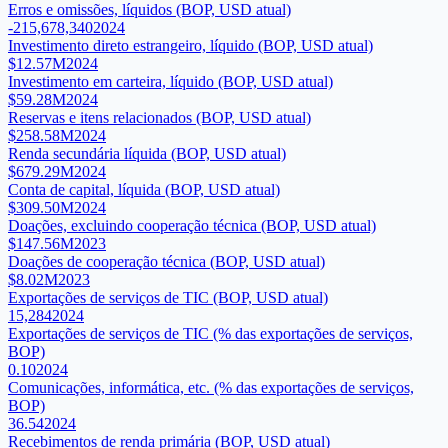
Erros e omissões, líquidos (BOP, USD atual)
-215,678,340
2024
Investimento direto estrangeiro, líquido (BOP, USD atual)
$12.57M
2024
Investimento em carteira, líquido (BOP, USD atual)
$59.28M
2024
Reservas e itens relacionados (BOP, USD atual)
$258.58M
2024
Renda secundária líquida (BOP, USD atual)
$679.29M
2024
Conta de capital, líquida (BOP, USD atual)
$309.50M
2024
Doações, excluindo cooperação técnica (BOP, USD atual)
$147.56M
2023
Doações de cooperação técnica (BOP, USD atual)
$8.02M
2023
Exportações de serviços de TIC (BOP, USD atual)
15,284
2024
Exportações de serviços de TIC (% das exportações de serviços,
BOP)
0.10
2024
Comunicações, informática, etc. (% das exportações de serviços,
BOP)
36.54
2024
Recebimentos de renda primária (BOP, USD atual)