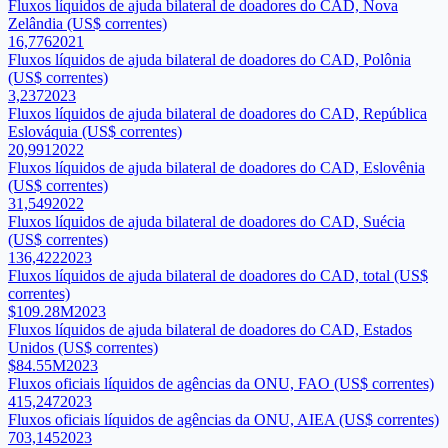
Fluxos líquidos de ajuda bilateral de doadores do CAD, Nova
Zelândia (US$ correntes)
16,776
2021
Fluxos líquidos de ajuda bilateral de doadores do CAD, Polônia
(US$ correntes)
3,237
2023
Fluxos líquidos de ajuda bilateral de doadores do CAD, República
Eslováquia (US$ correntes)
20,991
2022
Fluxos líquidos de ajuda bilateral de doadores do CAD, Eslovênia
(US$ correntes)
31,549
2022
Fluxos líquidos de ajuda bilateral de doadores do CAD, Suécia
(US$ correntes)
136,422
2023
Fluxos líquidos de ajuda bilateral de doadores do CAD, total (US$
correntes)
$109.28M
2023
Fluxos líquidos de ajuda bilateral de doadores do CAD, Estados
Unidos (US$ correntes)
$84.55M
2023
Fluxos oficiais líquidos de agências da ONU, FAO (US$ correntes)
415,247
2023
Fluxos oficiais líquidos de agências da ONU, AIEA (US$ correntes)
703,145
2023