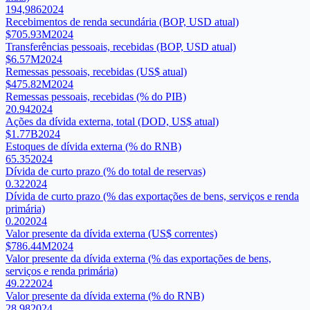
194,986
2024
Recebimentos de renda secundária (BOP, USD atual)
$705.93M
2024
Transferências pessoais, recebidas (BOP, USD atual)
$6.57M
2024
Remessas pessoais, recebidas (US$ atual)
$475.82M
2024
Remessas pessoais, recebidas (% do PIB)
20.94
2024
Ações da dívida externa, total (DOD, US$ atual)
$1.77B
2024
Estoques de dívida externa (% do RNB)
65.35
2024
Dívida de curto prazo (% do total de reservas)
0.32
2024
Dívida de curto prazo (% das exportações de bens, serviços e renda
primária)
0.20
2024
Valor presente da dívida externa (US$ correntes)
$786.44M
2024
Valor presente da dívida externa (% das exportações de bens,
serviços e renda primária)
49.22
2024
Valor presente da dívida externa (% do RNB)
28.98
2024