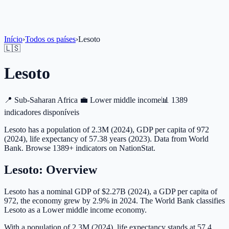
Início
›
Todos os países
›
Lesoto
🇱🇸
Lesoto
📍
Sub-Saharan Africa
💼
Lower middle income
📊
1389
indicadores disponíveis
Lesoto has a population of 2.3M (2024), GDP per capita of 972
(2024), life expectancy of 57.38 years (2023). Data from World
Bank. Browse 1389+ indicators on NationStat.
Lesoto
: Overview
Lesoto has a nominal GDP of $2.27B (2024), a GDP per capita of
972, the economy grew by 2.9% in 2024. The World Bank classifies
Lesoto as a Lower middle income economy.
With a population of 2.3M (2024), life expectancy stands at 57.4