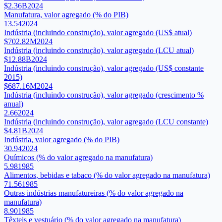
$2.36B
2024
Manufatura, valor agregado (% do PIB)
13.54
2024
Indústria (incluindo construção), valor agregado (US$ atual)
$702.82M
2024
Indústria (incluindo construção), valor agregado (LCU atual)
$12.88B
2024
Indústria (incluindo construção), valor agregado (US$ constante
2015)
$687.16M
2024
Indústria (incluindo construção), valor agregado (crescimento %
anual)
2.66
2024
Indústria (incluindo construção), valor agregado (LCU constante)
$4.81B
2024
Indústria, valor agregado (% do PIB)
30.94
2024
Químicos (% do valor agregado na manufatura)
5.98
1985
Alimentos, bebidas e tabaco (% do valor agregado na manufatura)
71.56
1985
Outras indústrias manufatureiras (% do valor agregado na
manufatura)
8.90
1985
Têxteis e vestuário (% do valor agregado na manufatura)