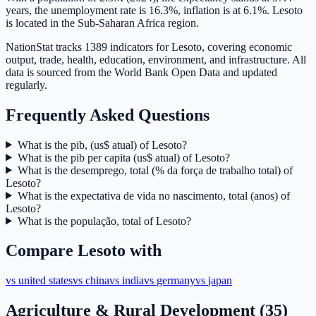
years, the unemployment rate is 16.3%, inflation is at 6.1%. Lesoto
is located in the Sub-Saharan Africa region.
NationStat tracks 1389 indicators for Lesoto, covering economic
output, trade, health, education, environment, and infrastructure. All
data is sourced from the World Bank Open Data and updated
regularly.
Frequently Asked Questions
What is the pib, (us$ atual) of Lesoto?
What is the pib per capita (us$ atual) of Lesoto?
What is the desemprego, total (% da força de trabalho total) of
Lesoto?
What is the expectativa de vida no nascimento, total (anos) of
Lesoto?
What is the população, total of Lesoto?
Compare
Lesoto
with
vs
united states
vs
china
vs
india
vs
germany
vs
japan
Agriculture & Rural Development
(
35
)