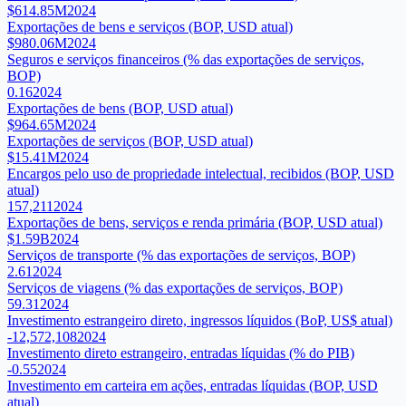
$614.85M
2024
Exportações de bens e serviços (BOP, USD atual)
$980.06M
2024
Seguros e serviços financeiros (% das exportações de serviços,
BOP)
0.16
2024
Exportações de bens (BOP, USD atual)
$964.65M
2024
Exportações de serviços (BOP, USD atual)
$15.41M
2024
Encargos pelo uso de propriedade intelectual, recibidos (BOP, USD
atual)
157,211
2024
Exportações de bens, serviços e renda primária (BOP, USD atual)
$1.59B
2024
Serviços de transporte (% das exportações de serviços, BOP)
2.61
2024
Serviços de viagens (% das exportações de serviços, BOP)
59.31
2024
Investimento estrangeiro direto, ingressos líquidos (BoP, US$ atual)
-12,572,108
2024
Investimento direto estrangeiro, entradas líquidas (% do PIB)
-0.55
2024
Investimento em carteira em ações, entradas líquidas (BOP, USD
atual)