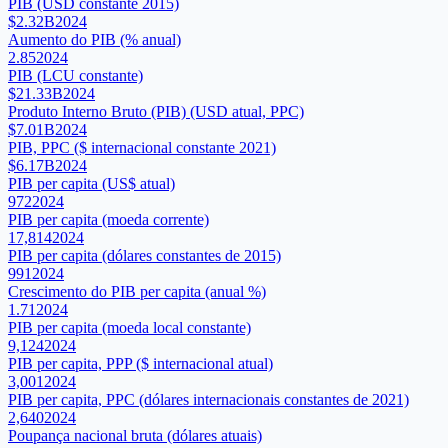
PIB (USD constante 2015)
$2.32B
2024
Aumento do PIB (% anual)
2.85
2024
PIB (LCU constante)
$21.33B
2024
Produto Interno Bruto (PIB) (USD atual, PPC)
$7.01B
2024
PIB, PPC ($ internacional constante 2021)
$6.17B
2024
PIB per capita (US$ atual)
972
2024
PIB per capita (moeda corrente)
17,814
2024
PIB per capita (dólares constantes de 2015)
991
2024
Crescimento do PIB per capita (anual %)
1.71
2024
PIB per capita (moeda local constante)
9,124
2024
PIB per capita, PPP ($ internacional atual)
3,001
2024
PIB per capita, PPC (dólares internacionais constantes de 2021)
2,640
2024
Poupança nacional bruta (dólares atuais)