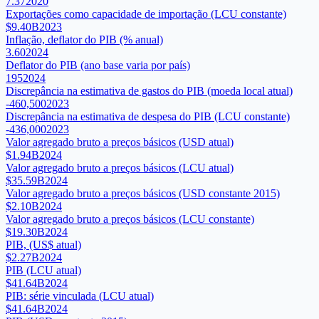
7.37
2020
Exportações como capacidade de importação (LCU constante)
$9.40B
2023
Inflação, deflator do PIB (% anual)
3.60
2024
Deflator do PIB (ano base varia por país)
195
2024
Discrepância na estimativa de gastos do PIB (moeda local atual)
-460,500
2023
Discrepância na estimativa de despesa do PIB (LCU constante)
-436,000
2023
Valor agregado bruto a preços básicos (USD atual)
$1.94B
2024
Valor agregado bruto a preços básicos (LCU atual)
$35.59B
2024
Valor agregado bruto a preços básicos (USD constante 2015)
$2.10B
2024
Valor agregado bruto a preços básicos (LCU constante)
$19.30B
2024
PIB, (US$ atual)
$2.27B
2024
PIB (LCU atual)
$41.64B
2024
PIB: série vinculada (LCU atual)
$41.64B
2024