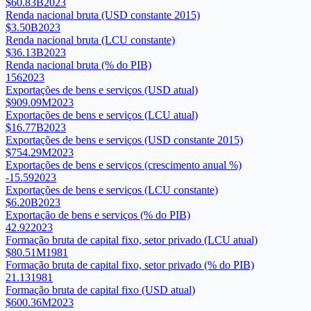
$60.83B
2023
Renda nacional bruta (USD constante 2015)
$3.50B
2023
Renda nacional bruta (LCU constante)
$36.13B
2023
Renda nacional bruta (% do PIB)
156
2023
Exportações de bens e serviços (USD atual)
$909.09M
2023
Exportações de bens e serviços (LCU atual)
$16.77B
2023
Exportações de bens e serviços (USD constante 2015)
$754.29M
2023
Exportações de bens e serviços (crescimento anual %)
-15.59
2023
Exportações de bens e serviços (LCU constante)
$6.20B
2023
Exportação de bens e serviços (% do PIB)
42.92
2023
Formação bruta de capital fixo, setor privado (LCU atual)
$80.51M
1981
Formação bruta de capital fixo, setor privado (% do PIB)
21.13
1981
Formação bruta de capital fixo (USD atual)
$600.36M
2023