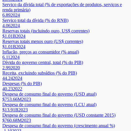
Serviço da dívida total (% de exportações de produtos, serviços e
renda primária)
6.89
2024
Serviço total da dívida (% do RNB)
4.06
2024
Reservas totais (incluindo ouro, US$ correntes)
$1.01B
2024
Reservas totais menos ouro (US$ correntes)
$1.01B
2024
Inflação, preços ao consumidor (% anual)
6.11
2024
Dívida do governo central, total (% do PIB)
2.99
2020
Receita, excluindo subsídios (% do PIB)
44.24
2024
Despesas (% do PIB)
40.23
2022
Despesa de consumo final do governo (USD atual)
$753.66M
2023
Despesa de consumo final do governo (LCU atual)
$13.91B
2023
Despesa de consumo final do governo (USD constante 2015)
$760.68M
2023
Despesa de consumo final do governo (crescimento anual %)
-1.10
2023