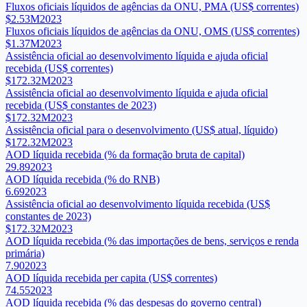
Fluxos oficiais líquidos de agências da ONU, PMA (US$ correntes)
$2.53M
2023
Fluxos oficiais líquidos de agências da ONU, OMS (US$ correntes)
$1.37M
2023
Assistência oficial ao desenvolvimento líquida e ajuda oficial
recebida (US$ correntes)
$172.32M
2023
Assistência oficial ao desenvolvimento líquida e ajuda oficial
recebida (US$ constantes de 2023)
$172.32M
2023
Assistência oficial para o desenvolvimento (US$ atual, líquido)
$172.32M
2023
AOD líquida recebida (% da formação bruta de capital)
29.89
2023
AOD líquida recebida (% do RNB)
6.69
2023
Assistência oficial ao desenvolvimento líquida recebida (US$
constantes de 2023)
$172.32M
2023
AOD líquida recebida (% das importações de bens, serviços e renda
primária)
7.90
2023
AOD líquida recebida per capita (US$ correntes)
74.55
2023
AOD líquida recebida (% das despesas do governo central)