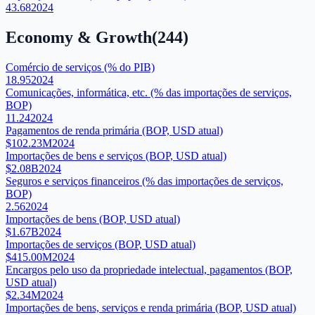
43.68
2024
Economy & Growth
(
244
)
Comércio de serviços (% do PIB)
18.95
2024
Comunicações, informática, etc. (% das importações de serviços,
BOP)
11.24
2024
Pagamentos de renda primária (BOP, USD atual)
$102.23M
2024
Importações de bens e serviços (BOP, USD atual)
$2.08B
2024
Seguros e serviços financeiros (% das importações de serviços,
BOP)
2.56
2024
Importações de bens (BOP, USD atual)
$1.67B
2024
Importações de serviços (BOP, USD atual)
$415.00M
2024
Encargos pelo uso da propriedade intelectual, pagamentos (BOP,
USD atual)
$2.34M
2024
Importações de bens, serviços e renda primária (BOP, USD atual)