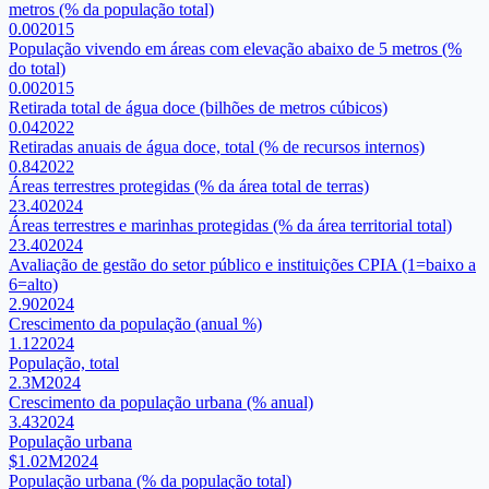
metros (% da população total)
0.00
2015
População vivendo em áreas com elevação abaixo de 5 metros (%
do total)
0.00
2015
Retirada total de água doce (bilhões de metros cúbicos)
0.04
2022
Retiradas anuais de água doce, total (% de recursos internos)
0.84
2022
Áreas terrestres protegidas (% da área total de terras)
23.40
2024
Áreas terrestres e marinhas protegidas (% da área territorial total)
23.40
2024
Avaliação de gestão do setor público e instituições CPIA (1=baixo a
6=alto)
2.90
2024
Crescimento da população (anual %)
1.12
2024
População, total
2.3M
2024
Crescimento da população urbana (% anual)
3.43
2024
População urbana
$1.02M
2024
População urbana (% da população total)