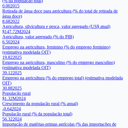
(% da população total)
0.00
2015
Retirada de água doce para agricultura (% do total de retirada de
água doce)
8.68
2022
Agricultura, silvicultura e pesca, valor agregado (US$ atual)
$147.72M
2024
Agricultura, valor agregado (% do PIB)
6.50
2024
Emprego na agricultura, feminino (% do emprego feminino)
(estimativa modelada OIT)
19.82
2025
Emprego na agricultura, masculino (% do emprego masculino)
(estimativa modelada OIT)
39.12
2025
Emprego na agricultura (% do emprego total) (estimativa modelada
OIT)
30.88
2025
População rural
$1.32M
2024
Crescimento da população rural (% anual)
-0.64
2024
População rural (% da população total)
56.32
2024
Importação de matérias-primas agrícolas (% das importações de