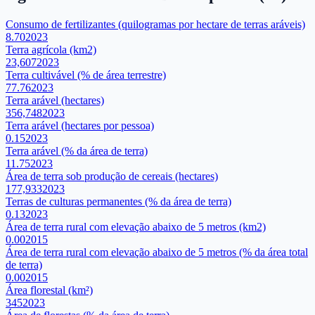
Consumo de fertilizantes (quilogramas por hectare de terras aráveis)
8.70
2023
Terra agrícola (km2)
23,607
2023
Terra cultivável (% de área terrestre)
77.76
2023
Terra arável (hectares)
356,748
2023
Terra arável (hectares por pessoa)
0.15
2023
Terra arável (% da área de terra)
11.75
2023
Área de terra sob produção de cereais (hectares)
177,933
2023
Terras de culturas permanentes (% da área de terra)
0.13
2023
Área de terra rural com elevação abaixo de 5 metros (km2)
0.00
2015
Área de terra rural com elevação abaixo de 5 metros (% da área total
de terra)
0.00
2015
Área florestal (km²)
345
2023