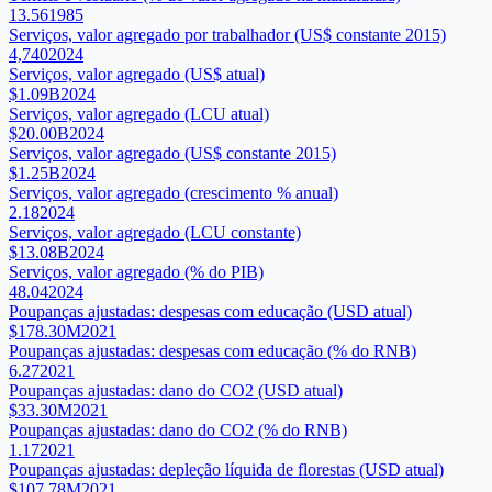
13.56
1985
Serviços, valor agregado por trabalhador (US$ constante 2015)
4,740
2024
Serviços, valor agregado (US$ atual)
$1.09B
2024
Serviços, valor agregado (LCU atual)
$20.00B
2024
Serviços, valor agregado (US$ constante 2015)
$1.25B
2024
Serviços, valor agregado (crescimento % anual)
2.18
2024
Serviços, valor agregado (LCU constante)
$13.08B
2024
Serviços, valor agregado (% do PIB)
48.04
2024
Poupanças ajustadas: despesas com educação (USD atual)
$178.30M
2021
Poupanças ajustadas: despesas com educação (% do RNB)
6.27
2021
Poupanças ajustadas: dano do CO2 (USD atual)
$33.30M
2021
Poupanças ajustadas: dano do CO2 (% do RNB)
1.17
2021
Poupanças ajustadas: depleção líquida de florestas (USD atual)
$107.78M
2021