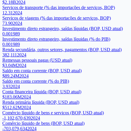
$2.18B
2024
Serviços de transporte (% das importações de serviços, BOP)
12.31
2024
Serviços de viagens (% das importações de serviços, BOP)
73.90
2024
Investimento direto estrangeiro, saídas líquidas (BOP, USD atual)
0.00
1989
Investimento direto estrangeiro, saídas líquidas (% do PIB)
0.00
1989
Renda secundária, outros setores, pagamentos (BOP, USD atual)
382,111
2024
Remessas pessoais pagas (USD atual)
$3.04M
2024
Saldo em conta corrente (BOP, USD atual)
$89.24M
2024
Saldo em conta corrente (% do PIB)
3.93
2024
Conta financeira líquida (BOP, USD atual)
$183.06M
2024
Renda primária líquida (BOP, USD atual)
$512.62M
2024
Comércio líquido de bens e serviços (BOP, USD atual)
-1,102,670,639
2024
Comércio líquido de bens (BOP, USD atual)
-703,079,634
2024