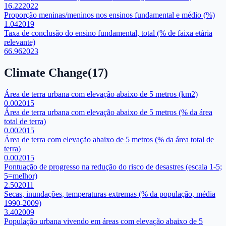
16.22
2022
Proporção meninas/meninos nos ensinos fundamental e médio (%)
1.04
2019
Taxa de conclusão do ensino fundamental, total (% de faixa etária
relevante)
66.96
2023
Climate Change
(
17
)
Área de terra urbana com elevação abaixo de 5 metros (km2)
0.00
2015
Área de terra urbana com elevação abaixo de 5 metros (% da área
total de terra)
0.00
2015
Área de terra com elevação abaixo de 5 metros (% da área total de
terra)
0.00
2015
Pontuação de progresso na redução do risco de desastres (escala 1-5;
5=melhor)
2.50
2011
Secas, inundações, temperaturas extremas (% da população, média
1990-2009)
3.40
2009
População urbana vivendo em áreas com elevação abaixo de 5