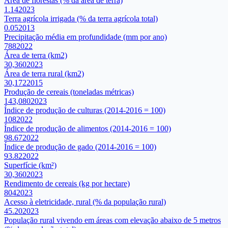
Área de florestas (% da área de terra)
1.14
2023
Terra agrícola irrigada (% da terra agrícola total)
0.05
2013
Precipitação média em profundidade (mm por ano)
788
2022
Área de terra (km2)
30,360
2023
Área de terra rural (km2)
30,172
2015
Produção de cereais (toneladas métricas)
143,080
2023
Índice de produção de culturas (2014-2016 = 100)
108
2022
Índice de produção de alimentos (2014-2016 = 100)
98.67
2022
Índice de produção de gado (2014-2016 = 100)
93.82
2022
Superfície (km²)
30,360
2023
Rendimento de cereais (kg por hectare)
804
2023
Acesso à eletricidade, rural (% da população rural)
45.20
2023
População rural vivendo em áreas com elevação abaixo de 5 metros