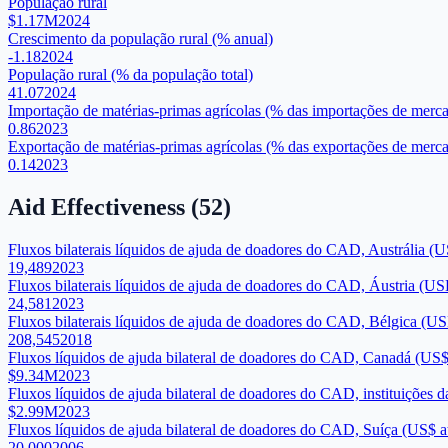
População rural
$1.17M
2024
Crescimento da população rural (% anual)
-1.18
2024
População rural (% da população total)
41.07
2024
Importação de matérias-primas agrícolas (% das importações de merca
0.86
2023
Exportação de matérias-primas agrícolas (% das exportações de merca
0.14
2023
Aid Effectiveness
(
52
)
Fluxos bilaterais líquidos de ajuda de doadores do CAD, Austrália (U
19,489
2023
Fluxos bilaterais líquidos de ajuda de doadores do CAD, Áustria (US
24,581
2023
Fluxos bilaterais líquidos de ajuda de doadores do CAD, Bélgica (US
208,545
2018
Fluxos líquidos de ajuda bilateral de doadores do CAD, Canadá (US$
$9.34M
2023
Fluxos líquidos de ajuda bilateral de doadores do CAD, instituições 
$2.99M
2023
Fluxos líquidos de ajuda bilateral de doadores do CAD, Suíça (US$ a
20,000
2006