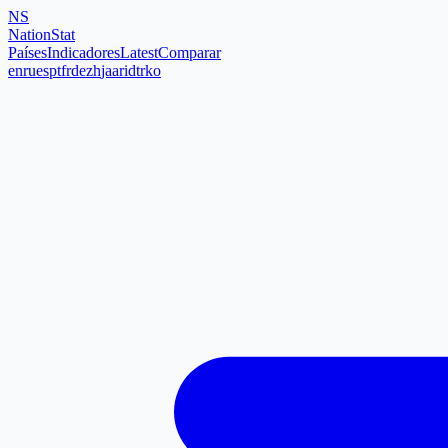
NS
NationStat
Países
Indicadores
Latest
Comparar
en
ru
es
pt
fr
de
zh
ja
ar
id
tr
ko