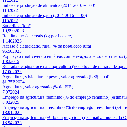
112
2022
Índice de produção de alimentos (2014-2016 = 100)
113
2022
Índice de produção de gado (2014-2016 = 100)
115
2022
Superfície (km²)
10,990
2023
Rendimento de cereais (kg por hectare)
1,140
2023
Acesso à eletricidade, rural (% da população rural)
96.50
2023
População rural vivendo em áreas com elevação abaixo de 5 metros (
1.83
2015
Retirada de água doce para agricultura (% do total de retirada de água
17.06
2022
Agricultura, silvicultura e pesca, valor agregado (US$ atual)
$1.75B
2024
Agricultura, valor agregado (% do PIB)
7.97
2024
Emprego na agricultura, feminino (% do emprego feminino) (estimat
8.02
2025
Emprego na agricultura, masculino (% do emprego masculino) (estim
18.91
2025
Emprego na agricultura (% do emprego total) (estimativa modelada O
13.94
2025