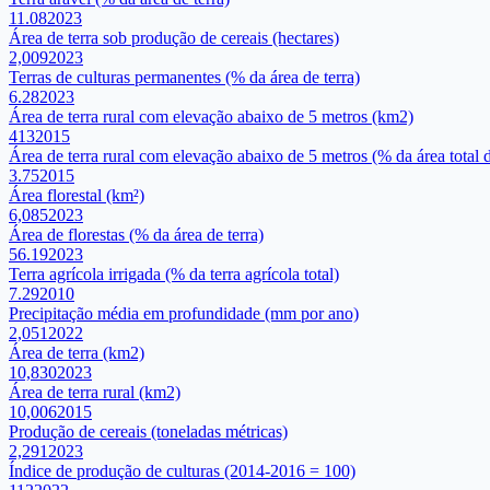
11.08
2023
Área de terra sob produção de cereais (hectares)
2,009
2023
Terras de culturas permanentes (% da área de terra)
6.28
2023
Área de terra rural com elevação abaixo de 5 metros (km2)
413
2015
Área de terra rural com elevação abaixo de 5 metros (% da área total d
3.75
2015
Área florestal (km²)
6,085
2023
Área de florestas (% da área de terra)
56.19
2023
Terra agrícola irrigada (% da terra agrícola total)
7.29
2010
Precipitação média em profundidade (mm por ano)
2,051
2022
Área de terra (km2)
10,830
2023
Área de terra rural (km2)
10,006
2015
Produção de cereais (toneladas métricas)
2,291
2023
Índice de produção de culturas (2014-2016 = 100)