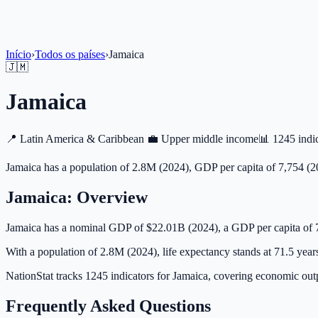
Início
›
Todos os países
›
Jamaica
🇯🇲
Jamaica
📍
Latin America & Caribbean
💼
Upper middle income
📊
1245 indi
Jamaica has a population of 2.8M (2024), GDP per capita of 7,754 (2
Jamaica
: Overview
Jamaica has a nominal GDP of $22.01B (2024), a GDP per capita of 
With a population of 2.8M (2024), life expectancy stands at 71.5 year
NationStat tracks 1245 indicators for Jamaica, covering economic outp
Frequently Asked Questions