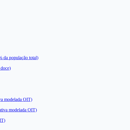
% da população total)
 doce)
iva modelada OIT)
ativa modelada OIT)
IT)