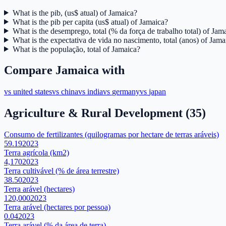
What is the pib, (us$ atual) of Jamaica?
What is the pib per capita (us$ atual) of Jamaica?
What is the desemprego, total (% da força de trabalho total) of Jam
What is the expectativa de vida no nascimento, total (anos) of Jama
What is the população, total of Jamaica?
Compare
Jamaica
with
vs
united states
vs
china
vs
india
vs
germany
vs
japan
Agriculture & Rural Development
(
35
)
Consumo de fertilizantes (quilogramas por hectare de terras aráveis)
59.19
2023
Terra agrícola (km2)
4,170
2023
Terra cultivável (% de área terrestre)
38.50
2023
Terra arável (hectares)
120,000
2023
Terra arável (hectares por pessoa)
0.04
2023
Terra arável (% da área de terra)