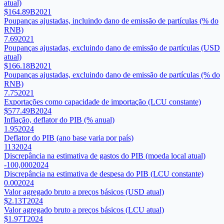
atual)
$164.89B
2021
Poupanças ajustadas, incluindo dano de emissão de partículas (% do
RNB)
7.69
2021
Poupanças ajustadas, excluindo dano de emissão de partículas (USD
atual)
$166.18B
2021
Poupanças ajustadas, excluindo dano de emissão de partículas (% do
RNB)
7.75
2021
Exportações como capacidade de importação (LCU constante)
$577.49B
2024
Inflação, deflator do PIB (% anual)
1.95
2024
Deflator do PIB (ano base varia por país)
113
2024
Discrepância na estimativa de gastos do PIB (moeda local atual)
-100,000
2024
Discrepância na estimativa de despesa do PIB (LCU constante)
0.00
2024
Valor agregado bruto a preços básicos (USD atual)
$2.13T
2024
Valor agregado bruto a preços básicos (LCU atual)
$1.97T
2024