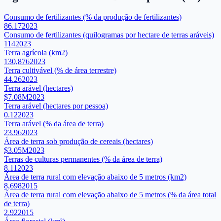
Consumo de fertilizantes (% da produção de fertilizantes)
86.17
2023
Consumo de fertilizantes (quilogramas por hectare de terras aráveis)
114
2023
Terra agrícola (km2)
130,876
2023
Terra cultivável (% de área terrestre)
44.26
2023
Terra arável (hectares)
$7.08M
2023
Terra arável (hectares por pessoa)
0.12
2023
Terra arável (% da área de terra)
23.96
2023
Área de terra sob produção de cereais (hectares)
$3.05M
2023
Terras de culturas permanentes (% da área de terra)
8.11
2023
Área de terra rural com elevação abaixo de 5 metros (km2)
8,698
2015
Área de terra rural com elevação abaixo de 5 metros (% da área total
de terra)
2.92
2015