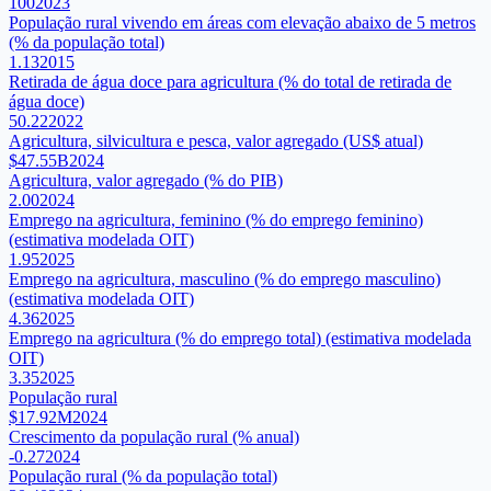
100
2023
População rural vivendo em áreas com elevação abaixo de 5 metros
(% da população total)
1.13
2015
Retirada de água doce para agricultura (% do total de retirada de
água doce)
50.22
2022
Agricultura, silvicultura e pesca, valor agregado (US$ atual)
$47.55B
2024
Agricultura, valor agregado (% do PIB)
2.00
2024
Emprego na agricultura, feminino (% do emprego feminino)
(estimativa modelada OIT)
1.95
2025
Emprego na agricultura, masculino (% do emprego masculino)
(estimativa modelada OIT)
4.36
2025
Emprego na agricultura (% do emprego total) (estimativa modelada
OIT)
3.35
2025
População rural
$17.92M
2024
Crescimento da população rural (% anual)
-0.27
2024
População rural (% da população total)