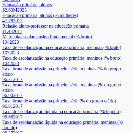
Educação primária, alunos
$2.63M
2023
Educação primária, alunos (% mulheres)
47.78
2017
Relação aluno-professor na educação primária
11.48
2017
Matrícula escolar, ensino fundamental (% bruto)
104
2023
Taxa de escolarização na educação primária, meninas (% bruto)
103
2023
Taxa de escolarização na educação primária, meninos (% bruto)
104
2023
Taxa bruta de admissão na primeira série, meninas (% do grupo
etário)
96.31
2017
Taxa bruta de admissão na primeira série, meninos (% do grupo
etário)
96.90
2017
Taxa bruta de admissão na primeira série (% do grupo etário)
96.61
2017
Taxa de escolarização líquida na educação primária (% líquido)
95.66
2017
Taxa de escolarização líquida na educação primária, meninas (%
líquido)
95.37
2017