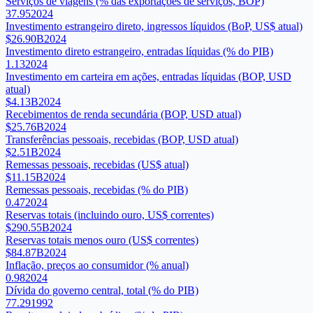
Serviços de viagens (% das exportações de serviços, BOP)
37.95
2024
Investimento estrangeiro direto, ingressos líquidos (BoP, US$ atual)
$26.90B
2024
Investimento direto estrangeiro, entradas líquidas (% do PIB)
1.13
2024
Investimento em carteira em ações, entradas líquidas (BOP, USD
atual)
$4.13B
2024
Recebimentos de renda secundária (BOP, USD atual)
$25.76B
2024
Transferências pessoais, recebidas (BOP, USD atual)
$2.51B
2024
Remessas pessoais, recebidas (US$ atual)
$11.15B
2024
Remessas pessoais, recebidas (% do PIB)
0.47
2024
Reservas totais (incluindo ouro, US$ correntes)
$290.55B
2024
Reservas totais menos ouro (US$ correntes)
$84.87B
2024
Inflação, preços ao consumidor (% anual)
0.98
2024
Dívida do governo central, total (% do PIB)
77.29
1992