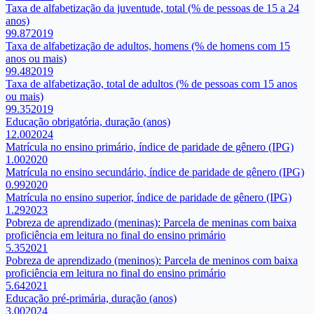
Taxa de alfabetização da juventude, total (% de pessoas de 15 a 24
anos)
99.87
2019
Taxa de alfabetização de adultos, homens (% de homens com 15
anos ou mais)
99.48
2019
Taxa de alfabetização, total de adultos (% de pessoas com 15 anos
ou mais)
99.35
2019
Educação obrigatória, duração (anos)
12.00
2024
Matrícula no ensino primário, índice de paridade de gênero (IPG)
1.00
2020
Matrícula no ensino secundário, índice de paridade de gênero (IPG)
0.99
2020
Matrícula no ensino superior, índice de paridade de gênero (IPG)
1.29
2023
Pobreza de aprendizado (meninas): Parcela de meninas com baixa
proficiência em leitura no final do ensino primário
5.35
2021
Pobreza de aprendizado (meninos): Parcela de meninos com baixa
proficiência em leitura no final do ensino primário
5.64
2021
Educação pré-primária, duração (anos)
3.00
2024