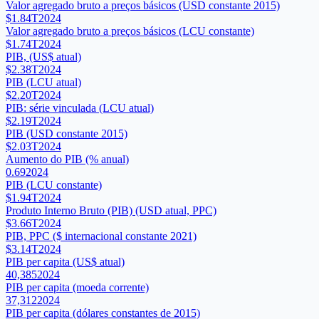
Valor agregado bruto a preços básicos (USD constante 2015)
$1.84T
2024
Valor agregado bruto a preços básicos (LCU constante)
$1.74T
2024
PIB, (US$ atual)
$2.38T
2024
PIB (LCU atual)
$2.20T
2024
PIB: série vinculada (LCU atual)
$2.19T
2024
PIB (USD constante 2015)
$2.03T
2024
Aumento do PIB (% anual)
0.69
2024
PIB (LCU constante)
$1.94T
2024
Produto Interno Bruto (PIB) (USD atual, PPC)
$3.66T
2024
PIB, PPC ($ internacional constante 2021)
$3.14T
2024
PIB per capita (US$ atual)
40,385
2024
PIB per capita (moeda corrente)
37,312
2024
PIB per capita (dólares constantes de 2015)