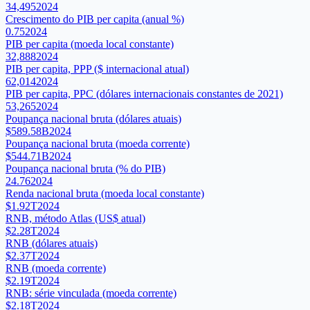
34,495
2024
Crescimento do PIB per capita (anual %)
0.75
2024
PIB per capita (moeda local constante)
32,888
2024
PIB per capita, PPP ($ internacional atual)
62,014
2024
PIB per capita, PPC (dólares internacionais constantes de 2021)
53,265
2024
Poupança nacional bruta (dólares atuais)
$589.58B
2024
Poupança nacional bruta (moeda corrente)
$544.71B
2024
Poupança nacional bruta (% do PIB)
24.76
2024
Renda nacional bruta (moeda local constante)
$1.92T
2024
RNB, método Atlas (US$ atual)
$2.28T
2024
RNB (dólares atuais)
$2.37T
2024
RNB (moeda corrente)
$2.19T
2024
RNB: série vinculada (moeda corrente)
$2.18T
2024