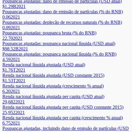
Poupanças ajustadas: dano de emissão de partículas (USD atual)
$1.29B
2021
Poupanças ajustadas: dano de emissão de partículas (% do RNB)
0.06
2021
Poupanças ajustadas: depleção de recursos naturais (% do RNB)
0.09
2021
Poupanças ajustadas: poupança bruta (% do RNB)
22.70
2021
Poupanças ajustadas: poupança nacional líquida (USD atual)
$98.52B
2021
Poupanças ajustadas: poupança nacional líquida (% do RNB)
4.59
2021
Renda nacional líquida ajustada (USD atual)
$1.76T
2021
Renda nacional líquida ajustada (USD constante 2015)
$1.53T
2021
Renda nacional líquida ajustada (crescimento % anual)
6.20
2021
Renda nacional líquida ajustada per capita (USD atual)
29,682
2021
Renda nacional líquida ajustada per capita (USD constante 2015)
25,952
2021
Renda nacional líquida ajustada per capita (crescimento % anual)
6.75
2021
Poupanças ajustadas, incluindo dano de emissão de partículas (USD