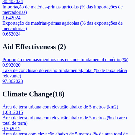
30.40
2024
Importação de matérias-primas agrícolas (% das importações de
mercadorias)
1.64
2024
Exportação de matérias-primas agrícolas (% das exportações de
mercadorias)
0.65
2024
Aid Effectiveness
(
2
)
Proporção meninas/meninos nos ensinos fundamental e médio (%)
0.99
2020
Taxa de conclusão do ensino fundamental, total (% de faixa etária
relevante)
97.36
2023
Climate Change
(
18
)
Área de terra urbana com elevação abaixo de 5 metros (km2)
1,081
2015
Área de terra urbana com elevação abaixo de 5 metros (% da área
total de terra)
0.36
2015
Área de terra com elevação abaixo de 5 metros (% da área total de