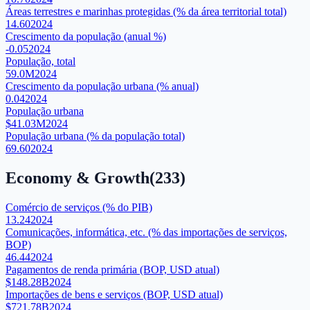
Áreas terrestres e marinhas protegidas (% da área territorial total)
14.60
2024
Crescimento da população (anual %)
-0.05
2024
População, total
59.0M
2024
Crescimento da população urbana (% anual)
0.04
2024
População urbana
$41.03M
2024
População urbana (% da população total)
69.60
2024
Economy & Growth
(
233
)
Comércio de serviços (% do PIB)
13.24
2024
Comunicações, informática, etc. (% das importações de serviços,
BOP)
46.44
2024
Pagamentos de renda primária (BOP, USD atual)
$148.28B
2024
Importações de bens e serviços (BOP, USD atual)
$721.78B
2024