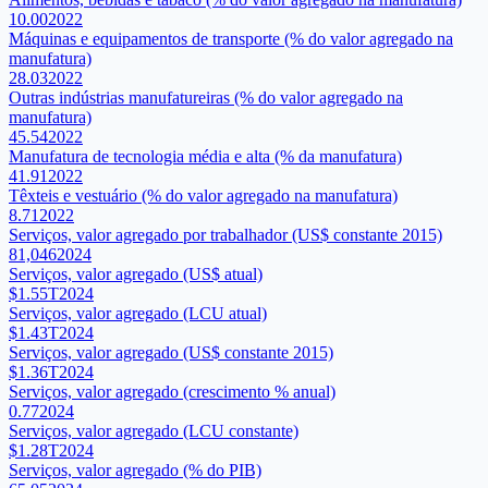
10.00
2022
Máquinas e equipamentos de transporte (% do valor agregado na
manufatura)
28.03
2022
Outras indústrias manufatureiras (% do valor agregado na
manufatura)
45.54
2022
Manufatura de tecnologia média e alta (% da manufatura)
41.91
2022
Têxteis e vestuário (% do valor agregado na manufatura)
8.71
2022
Serviços, valor agregado por trabalhador (US$ constante 2015)
81,046
2024
Serviços, valor agregado (US$ atual)
$1.55T
2024
Serviços, valor agregado (LCU atual)
$1.43T
2024
Serviços, valor agregado (US$ constante 2015)
$1.36T
2024
Serviços, valor agregado (crescimento % anual)
0.77
2024
Serviços, valor agregado (LCU constante)
$1.28T
2024
Serviços, valor agregado (% do PIB)