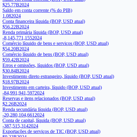
$25.77B
2024
Saldo em conta corrente (% do PIB)
1.08
2024
Conta financeira líquida (BOP, USD atual)
$56.22B
2024
Renda primária líquida (BOP, USD atual)
-8,145,771,155
2024
Comércio líquido de bens e serviços (BOP, USD atual)
$54.20B
2024
Comércio líquido de bens (BOP, USD atual)
$59.42B
2024
Erros e omissões, líquidos (BOP, USD atual)
$30.84B
2024
Investimento direto estrangeiro, líquido (BOP, USD atual)
$18.97B
2024
Investimento em carteira, líquido (BOP, USD atual)
-84,991,941,597
2024
Reservas e itens relacionados (BOP, USD atual)
$2.26B
2024
Renda secundária líquida (BOP, USD atual)
-20,280,104,661
2024
Conta de capital, líquida (BOP, USD atual)
-387,515,314
2024
Exportações de serviços de TIC (BOP, USD atual)
$9.22B
2024