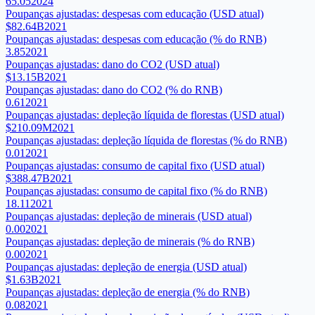
65.05
2024
Poupanças ajustadas: despesas com educação (USD atual)
$82.64B
2021
Poupanças ajustadas: despesas com educação (% do RNB)
3.85
2021
Poupanças ajustadas: dano do CO2 (USD atual)
$13.15B
2021
Poupanças ajustadas: dano do CO2 (% do RNB)
0.61
2021
Poupanças ajustadas: depleção líquida de florestas (USD atual)
$210.09M
2021
Poupanças ajustadas: depleção líquida de florestas (% do RNB)
0.01
2021
Poupanças ajustadas: consumo de capital fixo (USD atual)
$388.47B
2021
Poupanças ajustadas: consumo de capital fixo (% do RNB)
18.11
2021
Poupanças ajustadas: depleção de minerais (USD atual)
0.00
2021
Poupanças ajustadas: depleção de minerais (% do RNB)
0.00
2021
Poupanças ajustadas: depleção de energia (USD atual)
$1.63B
2021
Poupanças ajustadas: depleção de energia (% do RNB)
0.08
2021