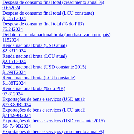
Despesa de consumo final total (crescimento anual %)
0.65
2024
Despesa de consumo final total (LCU constante)
$1.45T
2024
Despesa de consumo final total (% do PIB)
75.24
2024
Deflator da renda nacional bruta (ano base varia por país)
115
2024
Renda nacional bruta (USD atual)
$2.33T
2024
Renda nacional bruta (LCU atual)
$2.15T
2024
Renda nacional bruta (USD constante 2015)
$1.99T
2024
Renda nacional bruta (LCU constante)
$1.88T
2024
Renda nacional bruta (% do PIB)
97.81
2024
Exportações de bens e serviços (USD atual)
$773.89B
2024
Exportações de bens e serviços (LCU atual)
$714.99B
2024
Exportações de bens e serviços (USD constante 2015)
$647.49B
2024
Exportações de bens e serviços (crescimento anual %)