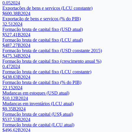
0.05
2024
Exportações de bens e serviços (LCU constante)
$600.38B
2024
Exportação de bens e serviços (% do PIB)
32.51
2024
Formação bruta de capital fixo (USD atual)
$527.41B
2024
Formação bruta de capital fixo (LCU atual)
$487.27B
2024
Formação bruta de capital fixo (USD constante 2015)
$475.34B
2024
Formação bruta de capital fixo (crescimento anual %)
0.47
2024
Formação bruta de capital fixo (LCU constante)
$438.63B
2024
Formação bruta de capital fixo (% do PIB)
22.15
2024
Mudanças em estoques (USD atual)
$10.12B
2024
Mudanças em inventários (LCU atual)
$9.35B
2024
Formação bruta de capital (US$ atual)
$537.53B
2024
Formação bruta de capital (LCU atual)
$496.62B
2024