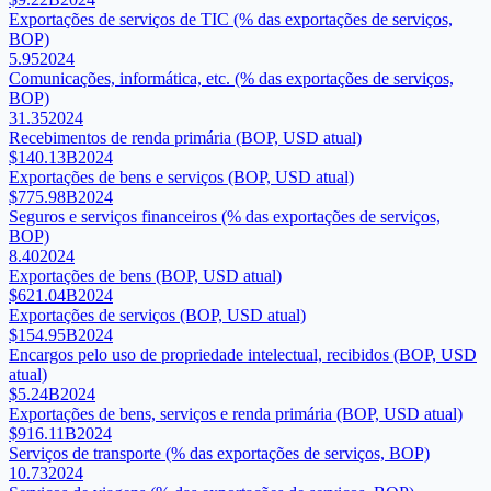
Exportações de serviços de TIC (% das exportações de serviços,
BOP)
5.95
2024
Comunicações, informática, etc. (% das exportações de serviços,
BOP)
31.35
2024
Recebimentos de renda primária (BOP, USD atual)
$140.13B
2024
Exportações de bens e serviços (BOP, USD atual)
$775.98B
2024
Seguros e serviços financeiros (% das exportações de serviços,
BOP)
8.40
2024
Exportações de bens (BOP, USD atual)
$621.04B
2024
Exportações de serviços (BOP, USD atual)
$154.95B
2024
Encargos pelo uso de propriedade intelectual, recibidos (BOP, USD
atual)
$5.24B
2024
Exportações de bens, serviços e renda primária (BOP, USD atual)
$916.11B
2024
Serviços de transporte (% das exportações de serviços, BOP)
10.73
2024