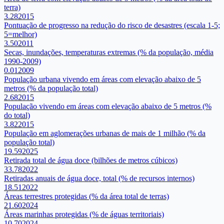
terra)
3.28
2015
Pontuação de progresso na redução do risco de desastres (escala 1-5;
5=melhor)
3.50
2011
Secas, inundações, temperaturas extremas (% da população, média
1990-2009)
0.01
2009
População urbana vivendo em áreas com elevação abaixo de 5
metros (% da população total)
2.68
2015
População vivendo em áreas com elevação abaixo de 5 metros (%
do total)
3.82
2015
População em aglomerações urbanas de mais de 1 milhão (% da
população total)
19.59
2025
Retirada total de água doce (bilhões de metros cúbicos)
33.78
2022
Retiradas anuais de água doce, total (% de recursos internos)
18.51
2022
Áreas terrestres protegidas (% da área total de terras)
21.60
2024
Áreas marinhas protegidas (% de águas territoriais)
10.70
2024