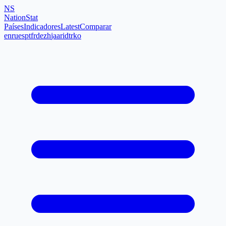
NS
NationStat
Países
Indicadores
Latest
Comparar
en
ru
es
pt
fr
de
zh
ja
ar
id
tr
ko