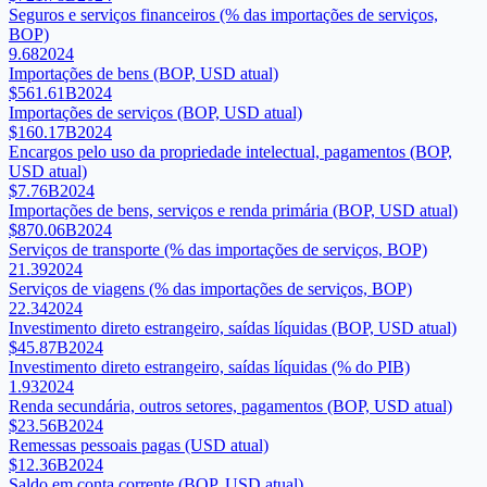
Seguros e serviços financeiros (% das importações de serviços,
BOP)
9.68
2024
Importações de bens (BOP, USD atual)
$561.61B
2024
Importações de serviços (BOP, USD atual)
$160.17B
2024
Encargos pelo uso da propriedade intelectual, pagamentos (BOP,
USD atual)
$7.76B
2024
Importações de bens, serviços e renda primária (BOP, USD atual)
$870.06B
2024
Serviços de transporte (% das importações de serviços, BOP)
21.39
2024
Serviços de viagens (% das importações de serviços, BOP)
22.34
2024
Investimento direto estrangeiro, saídas líquidas (BOP, USD atual)
$45.87B
2024
Investimento direto estrangeiro, saídas líquidas (% do PIB)
1.93
2024
Renda secundária, outros setores, pagamentos (BOP, USD atual)
$23.56B
2024
Remessas pessoais pagas (USD atual)
$12.36B
2024
Saldo em conta corrente (BOP, USD atual)