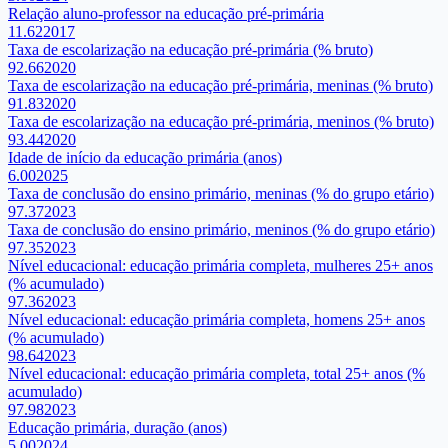
Relação aluno-professor na educação pré-primária
11.62
2017
Taxa de escolarização na educação pré-primária (% bruto)
92.66
2020
Taxa de escolarização na educação pré-primária, meninas (% bruto)
91.83
2020
Taxa de escolarização na educação pré-primária, meninos (% bruto)
93.44
2020
Idade de início da educação primária (anos)
6.00
2025
Taxa de conclusão do ensino primário, meninas (% do grupo etário)
97.37
2023
Taxa de conclusão do ensino primário, meninos (% do grupo etário)
97.35
2023
Nível educacional: educação primária completa, mulheres 25+ anos
(% acumulado)
97.36
2023
Nível educacional: educação primária completa, homens 25+ anos
(% acumulado)
98.64
2023
Nível educacional: educação primária completa, total 25+ anos (%
acumulado)
97.98
2023
Educação primária, duração (anos)
5.00
2024