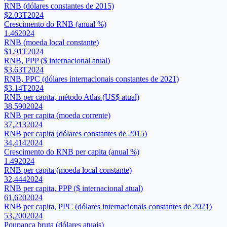
RNB (dólares constantes de 2015)
$2.03T
2024
Crescimento do RNB (anual %)
1.46
2024
RNB (moeda local constante)
$1.91T
2024
RNB, PPP ($ internacional atual)
$3.63T
2024
RNB, PPC (dólares internacionais constantes de 2021)
$3.14T
2024
RNB per capita, método Atlas (US$ atual)
38,590
2024
RNB per capita (moeda corrente)
37,213
2024
RNB per capita (dólares constantes de 2015)
34,414
2024
Crescimento do RNB per capita (anual %)
1.49
2024
RNB per capita (moeda local constante)
32,444
2024
RNB per capita, PPP ($ internacional atual)
61,620
2024
RNB per capita, PPC (dólares internacionais constantes de 2021)
53,200
2024
Poupança bruta (dólares atuais)