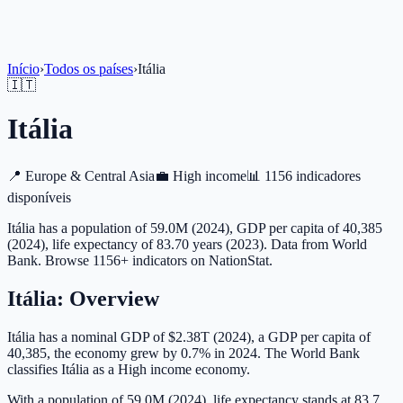
Início
›
Todos os países
›
Itália
🇮🇹
Itália
📍
Europe & Central Asia
💼
High income
📊
1156 indicadores
disponíveis
Itália has a population of 59.0M (2024), GDP per capita of 40,385
(2024), life expectancy of 83.70 years (2023). Data from World
Bank. Browse 1156+ indicators on NationStat.
Itália
: Overview
Itália has a nominal GDP of $2.38T (2024), a GDP per capita of
40,385, the economy grew by 0.7% in 2024. The World Bank
classifies Itália as a High income economy.
With a population of 59.0M (2024), life expectancy stands at 83.7