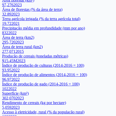
Área florestal (km²)
97,276
2023
Área de florestas (% da área de terra)
32.89
2023
Terra agrícola irrigada (% da terra agrícola total)
19.72
2021
Precipitação média em profundidade (mm por ano)
832
2022
Área de terra (km2)
295,720
2023
Área de terra rural (km2)
277,071
2015
Produção de cereais (toneladas métricas)
$15.45M
2023
Índice de produção de culturas (2014-2016 = 100)
93.95
2022
Índice de produção de alimentos (2014-2016 = 100)
96.97
2022
Índice de produção de gado (2014-2016 = 100)
102
2022
Superfície (km²)
302,070
2023
Rendimento de cereais (kg por hectare)
5,059
2023
Acesso à eletricidade, rural (% da população rural)