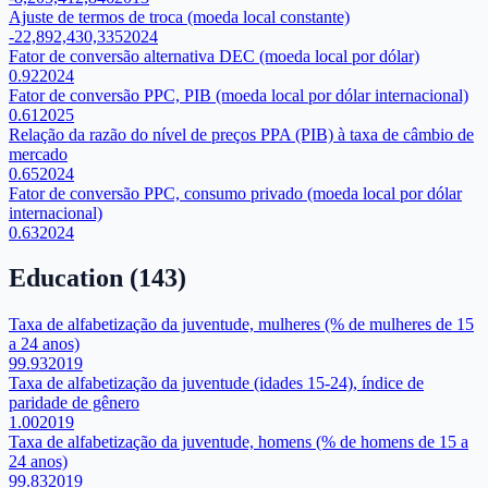
Ajuste de termos de troca (moeda local constante)
-22,892,430,335
2024
Fator de conversão alternativa DEC (moeda local por dólar)
0.92
2024
Fator de conversão PPC, PIB (moeda local por dólar internacional)
0.61
2025
Relação da razão do nível de preços PPA (PIB) à taxa de câmbio de
mercado
0.65
2024
Fator de conversão PPC, consumo privado (moeda local por dólar
internacional)
0.63
2024
Education
(
143
)
Taxa de alfabetização da juventude, mulheres (% de mulheres de 15
a 24 anos)
99.93
2019
Taxa de alfabetização da juventude (idades 15-24), índice de
paridade de gênero
1.00
2019
Taxa de alfabetização da juventude, homens (% de homens de 15 a
24 anos)
99.83
2019