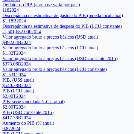
Deflator do PIB (ano base varia por país)
118
2024
Discrepância na estimativa de gastos do PIB (moeda local atual)
$1.18B
2024
Discrepância na estimativa de despesa do PIB (LCU constante)
-1,501,682,000
2024
Valor agregado bruto a preços básicos (USD atual)
$492.64B
2024
Valor agregado bruto a preços básicos (LCU atual)
$1.82T
2024
Valor agregado bruto a preços básicos (USD constante 2015)
$373.06B
2024
Valor agregado bruto a preços básicos (LCU constante)
$1.53T
2024
PIB, (US$ atual)
$540.38B
2024
PIB (LCU atual)
$2.00T
2024
PIB: série vinculada (LCU atual)
$2.00T
2024
PIB (USD constante 2015)
$417.38B
2024
Aumento do PIB (% anual)
0.87
2024
PIB (LCU constante)