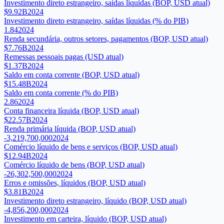
Investimento direto estrangeiro, saídas líquidas (BOP, USD atual)
$9.92B
2024
Investimento direto estrangeiro, saídas líquidas (% do PIB)
1.84
2024
Renda secundária, outros setores, pagamentos (BOP, USD atual)
$7.76B
2024
Remessas pessoais pagas (USD atual)
$1.37B
2024
Saldo em conta corrente (BOP, USD atual)
$15.48B
2024
Saldo em conta corrente (% do PIB)
2.86
2024
Conta financeira líquida (BOP, USD atual)
$22.57B
2024
Renda primária líquida (BOP, USD atual)
-3,219,700,000
2024
Comércio líquido de bens e serviços (BOP, USD atual)
$12.94B
2024
Comércio líquido de bens (BOP, USD atual)
-26,302,500,000
2024
Erros e omissões, líquidos (BOP, USD atual)
$3.81B
2024
Investimento direto estrangeiro, líquido (BOP, USD atual)
-4,856,200,000
2024
Investimento em carteira, líquido (BOP, USD atual)