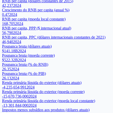
RNB per capita (dólares constantes de 2015)
42,237
2024
Crescimento do RNB per capita (anual %)
0.47
2024
RNB per capita (moeda local constante)
168,705
2024
RNB per capita, PPP ($ internacional atual)
56,790
2024
RNB per capita, PPC (dólares internacionais constantes de 2021)
46,940
2024
Poupança bruta (dólares atuais)
$141.18B
2024
Poupança bruta (moeda corrente)
$522.32B
2024
Poupança bruta (% do RNB)
26.35
2024
Poupança bruta (% do PIB)
26.13
2024
Renda primária líquida do exterior (dólares atuais)
-4,235,654,991
2024
Renda primária líquida do exterior (moeda corrente)
-15,670,736,000
2024
Renda primária líquida do exterior (moeda local constante)
-13,301,844,000
2024
Impostos menos subsídios aos produtos (dólares atuais)