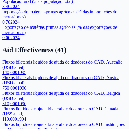
População rural (% da população total)
8.46
2024
Importação de matérias-primas agrícolas (% das importações de
mercadorias)
0.78
2024
Exportação de matérias-primas agrícolas (% das exportações de
mercadorias)
0.60
2024
Aid Effectiveness
(
41
)
Fluxos bilaterais líquidos de ajuda de doadores do CAD, Austrália
(USD atual)
140,000
1995
Fluxos bilaterais líquidos de ajuda de doadores do CAD, Áustria
(USD atual)
750,000
1996
Fluxos bilaterais líquidos de ajuda de doadores do CAD, Bélgica
(USD atual)
310,000
1996
Fluxos líquidos de ajuda bilateral de doadores do CAD, Canadá
(US$ atual)
110,000
1994
Fluxos líquidos de ajuda bilateral de doadores do CAD, instituições