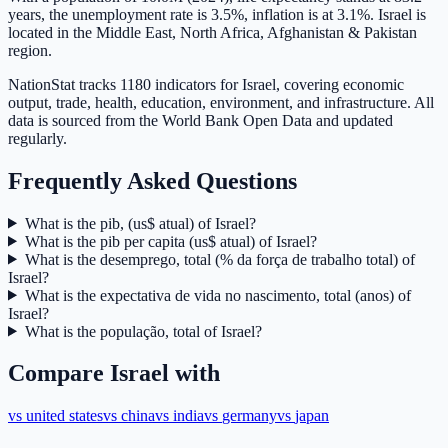
years, the unemployment rate is 3.5%, inflation is at 3.1%. Israel is
located in the Middle East, North Africa, Afghanistan & Pakistan
region.
NationStat tracks 1180 indicators for Israel, covering economic
output, trade, health, education, environment, and infrastructure. All
data is sourced from the World Bank Open Data and updated
regularly.
Frequently Asked Questions
What is the pib, (us$ atual) of Israel?
What is the pib per capita (us$ atual) of Israel?
What is the desemprego, total (% da força de trabalho total) of
Israel?
What is the expectativa de vida no nascimento, total (anos) of
Israel?
What is the população, total of Israel?
Compare
Israel
with
vs
united states
vs
china
vs
india
vs
germany
vs
japan