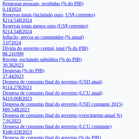
Remessas pessoais, recebidas (% do PIB)
0.18
2024
Reservas totais (incluindo ouro, US$ correntes)
$214.54B
2024
Reservas totais menos ouro (US$ correntes)
$214.54B
2024
Inflação, preços ao consumidor (% anual)
3.07
2024
Dívida do governo central, total (% do PIB)
88.24
1999
Receita, excluindo subsídios (% do PIB)
30.36
2023
Despesas (% do PIB)
37.44
2023
Despesa de consumo final do governo (USD atual)
$114.27B
2023
Despesa de consumo final do governo (LCU atual)
$419.06B
2023
Despesa de consumo final do governo (USD constante 2015)
$89.54B
2023
Despesa de consumo final do governo (crescimento anual %)
7.91
2023
Despesa de consumo final do governo (LCU constante)
$348.02B
2023
Despesa de consumo final do governo (% do PIB)