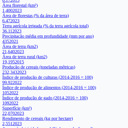
0.17
2015
Área florestal (km²)
1,400
2023
Área de florestas (% da área de terra)
6.47
2023
Terra agrícola irrigada (% da terra agrícola total)
36.11
2023
Precipitação média em profundidade (mm por ano)
435
2021
Área de terra (km2)
21,640
2023
Área de terra rural (km2)
19,195
2015
Produção de cereais (toneladas métricas)
232,343
2023
Índice de produção de culturas (2014-2016 = 100)
99.92
2022
Índice de produção de alimentos (2014-2016 = 100)
105
2022
Índice de produção de gado (2014-2016 = 100)
109
2022
Superfície (km²)
22,070
2023
Rendimento de cereais (kg por hectare)
2,551
2023