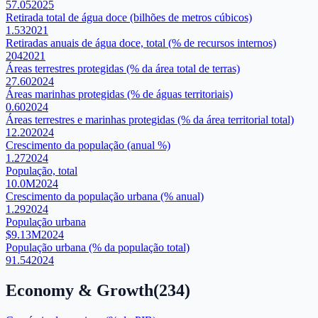
57.05
2025
Retirada total de água doce (bilhões de metros cúbicos)
1.53
2021
Retiradas anuais de água doce, total (% de recursos internos)
204
2021
Áreas terrestres protegidas (% da área total de terras)
27.60
2024
Áreas marinhas protegidas (% de águas territoriais)
0.60
2024
Áreas terrestres e marinhas protegidas (% da área territorial total)
12.20
2024
Crescimento da população (anual %)
1.27
2024
População, total
10.0M
2024
Crescimento da população urbana (% anual)
1.29
2024
População urbana
$9.13M
2024
População urbana (% da população total)
91.54
2024
Economy & Growth
(
234
)