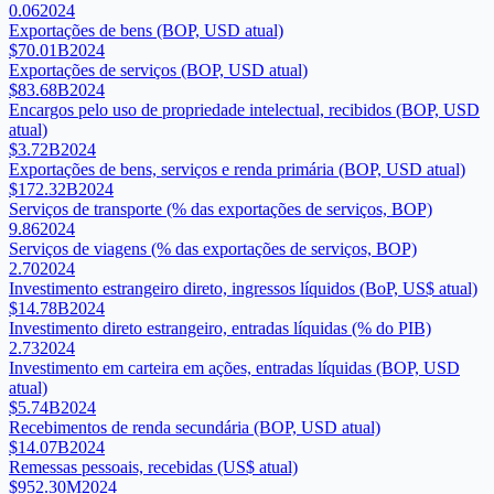
0.06
2024
Exportações de bens (BOP, USD atual)
$70.01B
2024
Exportações de serviços (BOP, USD atual)
$83.68B
2024
Encargos pelo uso de propriedade intelectual, recibidos (BOP, USD
atual)
$3.72B
2024
Exportações de bens, serviços e renda primária (BOP, USD atual)
$172.32B
2024
Serviços de transporte (% das exportações de serviços, BOP)
9.86
2024
Serviços de viagens (% das exportações de serviços, BOP)
2.70
2024
Investimento estrangeiro direto, ingressos líquidos (BoP, US$ atual)
$14.78B
2024
Investimento direto estrangeiro, entradas líquidas (% do PIB)
2.73
2024
Investimento em carteira em ações, entradas líquidas (BOP, USD
atual)
$5.74B
2024
Recebimentos de renda secundária (BOP, USD atual)
$14.07B
2024
Remessas pessoais, recebidas (US$ atual)
$952.30M
2024