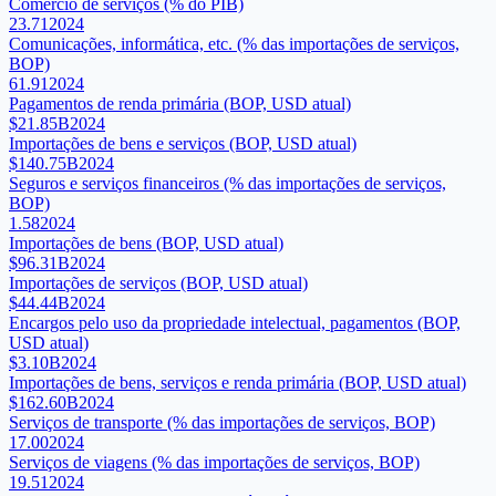
Comércio de serviços (% do PIB)
23.71
2024
Comunicações, informática, etc. (% das importações de serviços,
BOP)
61.91
2024
Pagamentos de renda primária (BOP, USD atual)
$21.85B
2024
Importações de bens e serviços (BOP, USD atual)
$140.75B
2024
Seguros e serviços financeiros (% das importações de serviços,
BOP)
1.58
2024
Importações de bens (BOP, USD atual)
$96.31B
2024
Importações de serviços (BOP, USD atual)
$44.44B
2024
Encargos pelo uso da propriedade intelectual, pagamentos (BOP,
USD atual)
$3.10B
2024
Importações de bens, serviços e renda primária (BOP, USD atual)
$162.60B
2024
Serviços de transporte (% das importações de serviços, BOP)
17.00
2024
Serviços de viagens (% das importações de serviços, BOP)
19.51
2024