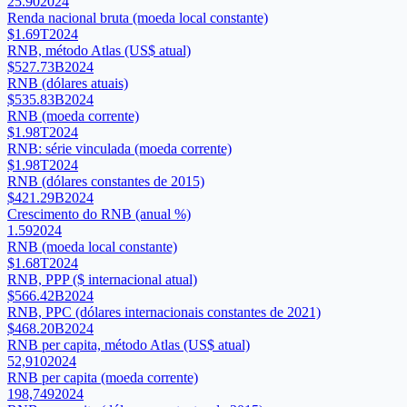
25.90
2024
Renda nacional bruta (moeda local constante)
$1.69T
2024
RNB, método Atlas (US$ atual)
$527.73B
2024
RNB (dólares atuais)
$535.83B
2024
RNB (moeda corrente)
$1.98T
2024
RNB: série vinculada (moeda corrente)
$1.98T
2024
RNB (dólares constantes de 2015)
$421.29B
2024
Crescimento do RNB (anual %)
1.59
2024
RNB (moeda local constante)
$1.68T
2024
RNB, PPP ($ internacional atual)
$566.42B
2024
RNB, PPC (dólares internacionais constantes de 2021)
$468.20B
2024
RNB per capita, método Atlas (US$ atual)
52,910
2024
RNB per capita (moeda corrente)
198,749
2024