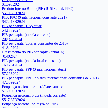
$1.69T
2024
Produto Interno Bruto (PIB) (USD atual, PPC)
$570.89B
2024
PIB, PPC ($ internacional constante 2021)
$472.18B
2024
PIB per capita (US$ atual)
54,177
2024
PIB per capita (moeda corrente)
200,439
2024
PIB per capita (dólares constantes de 2015)
41,845
2024
Crescimento do PIB per capita (anual %)
-0.40
2024
PIB per capita (moeda local constante)
169,261
2024
PIB per capita, PPP ($ internacional atual)
57,236
2024
PIB per capita, PPC (dólares internacionais constantes de 2021)
47,339
2024
Poupança nacional bruta (dólares atuais)
$139.98B
2024
Poupança nacional bruta (moeda corrente)
$517.87B
2024
Poupança nacional bruta (% do PIB)