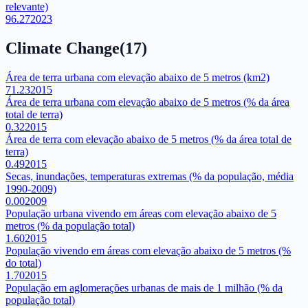
relevante)
96.27
2023
Climate Change
(
17
)
Área de terra urbana com elevação abaixo de 5 metros (km2)
71.23
2015
Área de terra urbana com elevação abaixo de 5 metros (% da área
total de terra)
0.32
2015
Área de terra com elevação abaixo de 5 metros (% da área total de
terra)
0.49
2015
Secas, inundações, temperaturas extremas (% da população, média
1990-2009)
0.00
2009
População urbana vivendo em áreas com elevação abaixo de 5
metros (% da população total)
1.60
2015
População vivendo em áreas com elevação abaixo de 5 metros (%
do total)
1.70
2015
População em aglomerações urbanas de mais de 1 milhão (% da
população total)