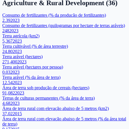
Agriculture & Rural Development
(
36
)
Consumo de fertilizantes (% da produção de fertilizantes)
2.39
2023
Consumo de fertilizantes (quilogramas por hectare de terras aráveis)
248
2023
Terra agrícola (km2)
5,367
2023
Terra cultivável (% de área terrestre)
24.80
2023
Terra arável (hectares)
271,400
2023
Terra arável (hectares por pessoa)
0.03
2023
Terra arável (% da área de terra)
12.54
2023
Área de terra sob produção de cereais (hectares)
91,082
2023
Terras de culturas permanentes (% da área de terra)
4.68
2023
Área de terra rural com elevação abaixo de 5 metros (km2)
37.02
2015
Área de terra rural com elevação abaixo de 5 metros (% da área total
de terra)