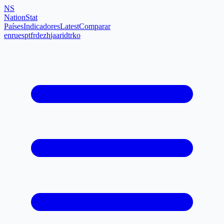
NS
NationStat
Países
Indicadores
Latest
Comparar
en
ru
es
pt
fr
de
zh
ja
ar
id
tr
ko