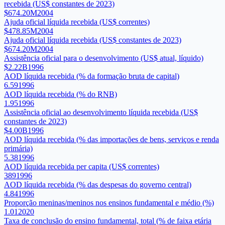
recebida (US$ constantes de 2023)
$674.20M
2004
Ajuda oficial líquida recebida (US$ correntes)
$478.85M
2004
Ajuda oficial líquida recebida (US$ constantes de 2023)
$674.20M
2004
Assistência oficial para o desenvolvimento (US$ atual, líquido)
$2.22B
1996
AOD líquida recebida (% da formação bruta de capital)
6.59
1996
AOD líquida recebida (% do RNB)
1.95
1996
Assistência oficial ao desenvolvimento líquida recebida (US$
constantes de 2023)
$4.00B
1996
AOD líquida recebida (% das importações de bens, serviços e renda
primária)
5.38
1996
AOD líquida recebida per capita (US$ correntes)
389
1996
AOD líquida recebida (% das despesas do governo central)
4.84
1996
Proporção meninas/meninos nos ensinos fundamental e médio (%)
1.01
2020
Taxa de conclusão do ensino fundamental, total (% de faixa etária