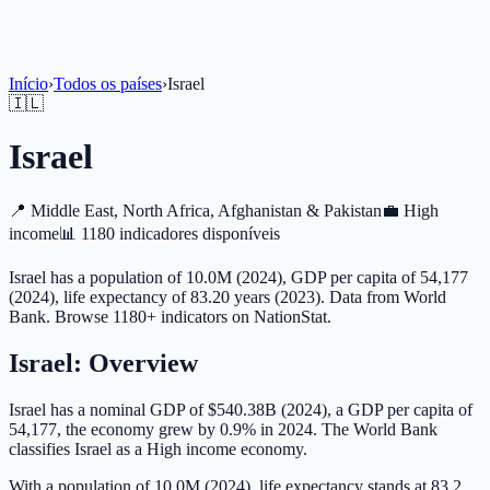
Início
›
Todos os países
›
Israel
🇮🇱
Israel
📍
Middle East, North Africa, Afghanistan & Pakistan
💼
High
income
📊
1180 indicadores disponíveis
Israel has a population of 10.0M (2024), GDP per capita of 54,177
(2024), life expectancy of 83.20 years (2023). Data from World
Bank. Browse 1180+ indicators on NationStat.
Israel
: Overview
Israel has a nominal GDP of $540.38B (2024), a GDP per capita of
54,177, the economy grew by 0.9% in 2024. The World Bank
classifies Israel as a High income economy.
With a population of 10.0M (2024), life expectancy stands at 83.2