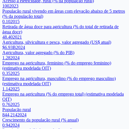
Acesso à eletricidade, rural (% da população rural)
100
2023
População rural vivendo em áreas com elevação abaixo de 5 metros
(% da população total)
0.10
2015
Retirada de água doce para agricultura (% do total de retirada de
água doce)
48.40
2021
Agricultura, silvicultura e pesca, valor agregado (US$ atual)
$6.93B
2024
Agricultura, valor agregado (% do PIB)
1.28
2024
Emprego na agricultura, feminino (% do emprego feminino)
(estimativa modelada OIT)
0.35
2025
Emprego na agricultura, masculino (% do emprego masculino)
(estimativa modelada OIT)
1.14
2025
Emprego na agricultura (% do emprego total) (estimativa modelada
OIT)
0.76
2025
População rural
844,214
2024
Crescimento da população rural (% anual)
0.94
2024