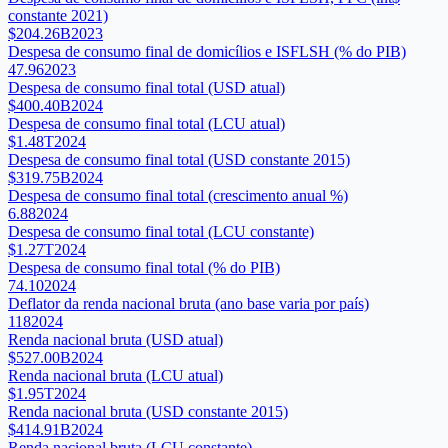
constante 2021)
$204.26B
2023
Despesa de consumo final de domicílios e ISFLSH (% do PIB)
47.96
2023
Despesa de consumo final total (USD atual)
$400.40B
2024
Despesa de consumo final total (LCU atual)
$1.48T
2024
Despesa de consumo final total (USD constante 2015)
$319.75B
2024
Despesa de consumo final total (crescimento anual %)
6.88
2024
Despesa de consumo final total (LCU constante)
$1.27T
2024
Despesa de consumo final total (% do PIB)
74.10
2024
Deflator da renda nacional bruta (ano base varia por país)
118
2024
Renda nacional bruta (USD atual)
$527.00B
2024
Renda nacional bruta (LCU atual)
$1.95T
2024
Renda nacional bruta (USD constante 2015)
$414.91B
2024
Renda nacional bruta (LCU constante)