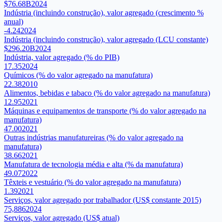
$76.68B
2024
Indústria (incluindo construção), valor agregado (crescimento %
anual)
-4.24
2024
Indústria (incluindo construção), valor agregado (LCU constante)
$296.20B
2024
Indústria, valor agregado (% do PIB)
17.35
2024
Químicos (% do valor agregado na manufatura)
22.38
2010
Alimentos, bebidas e tabaco (% do valor agregado na manufatura)
12.95
2021
Máquinas e equipamentos de transporte (% do valor agregado na
manufatura)
47.00
2021
Outras indústrias manufatureiras (% do valor agregado na
manufatura)
38.66
2021
Manufatura de tecnologia média e alta (% da manufatura)
49.07
2022
Têxteis e vestuário (% do valor agregado na manufatura)
1.39
2021
Serviços, valor agregado por trabalhador (US$ constante 2015)
75,886
2024
Serviços, valor agregado (US$ atual)