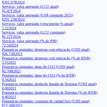
$391.97B
2024
Serviços, valor agregado (LCU atual)
$1.45T
2024
Serviços, valor agregado (US$ constante 2015)
$291.22B
2024
Serviços, valor agregado (crescimento % anual)
2.22
2024
Serviços, valor agregado (LCU constante)
$1.22T
2024
Serviços, valor agregado (% do PIB)
72.54
2024
Poupanças ajustadas: despesas com educação (USD atual)
$26.73B
2021
Poupanças ajustadas: despesas com educação (% do RNB)
5.55
2021
Poupanças ajustadas: dano do CO2 (USD atual)
$2.70B
2021
Poupanças ajustadas: dano do CO2 (% do RNB)
0.56
2021
Poupanças ajustadas: depleção líquida de florestas (USD atual)
0.00
2021
Poupanças ajustadas: depleção líquida de florestas (% do RNB)
0.00
2021
Poupanças ajustadas: consumo de capital fixo (USD atual)
$72.36B
2021