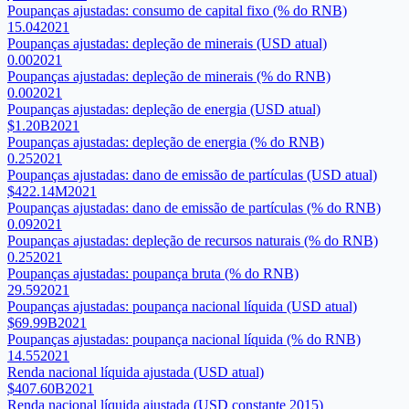
Poupanças ajustadas: consumo de capital fixo (% do RNB)
15.04
2021
Poupanças ajustadas: depleção de minerais (USD atual)
0.00
2021
Poupanças ajustadas: depleção de minerais (% do RNB)
0.00
2021
Poupanças ajustadas: depleção de energia (USD atual)
$1.20B
2021
Poupanças ajustadas: depleção de energia (% do RNB)
0.25
2021
Poupanças ajustadas: dano de emissão de partículas (USD atual)
$422.14M
2021
Poupanças ajustadas: dano de emissão de partículas (% do RNB)
0.09
2021
Poupanças ajustadas: depleção de recursos naturais (% do RNB)
0.25
2021
Poupanças ajustadas: poupança bruta (% do RNB)
29.59
2021
Poupanças ajustadas: poupança nacional líquida (USD atual)
$69.99B
2021
Poupanças ajustadas: poupança nacional líquida (% do RNB)
14.55
2021
Renda nacional líquida ajustada (USD atual)
$407.60B
2021
Renda nacional líquida ajustada (USD constante 2015)