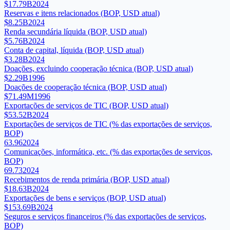
$17.79B
2024
Reservas e itens relacionados (BOP, USD atual)
$8.25B
2024
Renda secundária líquida (BOP, USD atual)
$5.76B
2024
Conta de capital, líquida (BOP, USD atual)
$3.28B
2024
Doações, excluindo cooperação técnica (BOP, USD atual)
$2.29B
1996
Doações de cooperação técnica (BOP, USD atual)
$71.49M
1996
Exportações de serviços de TIC (BOP, USD atual)
$53.52B
2024
Exportações de serviços de TIC (% das exportações de serviços,
BOP)
63.96
2024
Comunicações, informática, etc. (% das exportações de serviços,
BOP)
69.73
2024
Recebimentos de renda primária (BOP, USD atual)
$18.63B
2024
Exportações de bens e serviços (BOP, USD atual)
$153.69B
2024
Seguros e serviços financeiros (% das exportações de serviços,
BOP)