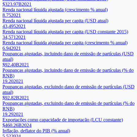
$323.97B
2021
Renda nacional líquida ajustada (crescimento % anual)
8.75
2021
Renda nacional líquida ajustada per capita (USD atual)
43,495
2021
Renda nacional líquida ajustada per capita (USD constante 2015)
34,571
2021
Renda nacional líquida ajustada per capita (crescimento % anual)
6.94
2021
Poupanças ajustadas, incluindo dano de emissão de partículas (USD
atual)
$92.40B
2021
Poupanças ajustadas, incluindo dano de emissão de partículas (% do
RNB)
19.20
2021
Poupanças ajustadas, excluindo dano de emissão de partículas (USD
atual)
$92.82B
2021
Poupanças ajustadas, excluindo dano de emissão de partículas (% do
RNB)
19.29
2021
Exportações como capacidade de importação (LCU constante)
$460.26B
2024
Inflação, deflator do PIB (% anual)
5.52
2024