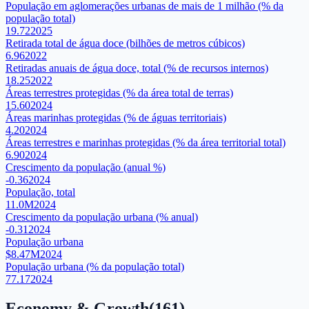
População em aglomerações urbanas de mais de 1 milhão (% da
população total)
19.72
2025
Retirada total de água doce (bilhões de metros cúbicos)
6.96
2022
Retiradas anuais de água doce, total (% de recursos internos)
18.25
2022
Áreas terrestres protegidas (% da área total de terras)
15.60
2024
Áreas marinhas protegidas (% de águas territoriais)
4.20
2024
Áreas terrestres e marinhas protegidas (% da área territorial total)
6.90
2024
Crescimento da população (anual %)
-0.36
2024
População, total
11.0M
2024
Crescimento da população urbana (% anual)
-0.31
2024
População urbana
$8.47M
2024
População urbana (% da população total)
77.17
2024
Economy & Growth
(
161
)