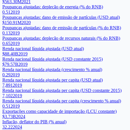
$563.30M
2021
Poupanças ajustadas: depleção de energia (% do RNB)
0.51
2019
Poupanças ajustadas: dano de emissão de partículas (USD atual)
$150.91M
2020
Poupanças ajustadas: dano de emissão de partículas (% do RNB)
0.13
2019
Poupanças ajustadas: depleção de recursos naturais (% do RNB)
0.65
2019
Renda nacional líquida ajustada (USD atual)
$88.40B
2019
Renda nacional líquida ajustada (USD constante 2015)
$79.57B
2019
Renda nacional líquida ajustada (crescimento % anual)
0.29
2019
Renda nacional líquida ajustada per capita (USD atual)
7,891
2019
Renda nacional líquida ajustada per capita (USD constante 2015)
7,102
2019
Renda nacional líquida ajustada per capita (crescimento % anual)
0.51
2019
Exportações como capacidade de importação (LCU constante)
$3.73B
2024
Inflação, deflator do PIB (% anual)
32.22
2024