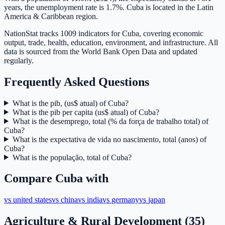
years, the unemployment rate is 1.7%. Cuba is located in the Latin
America & Caribbean region.
NationStat tracks 1009 indicators for Cuba, covering economic
output, trade, health, education, environment, and infrastructure. All
data is sourced from the World Bank Open Data and updated
regularly.
Frequently Asked Questions
What is the pib, (us$ atual) of Cuba?
What is the pib per capita (us$ atual) of Cuba?
What is the desemprego, total (% da força de trabalho total) of
Cuba?
What is the expectativa de vida no nascimento, total (anos) of
Cuba?
What is the população, total of Cuba?
Compare
Cuba
with
vs
united states
vs
china
vs
india
vs
germany
vs
japan
Agriculture & Rural Development
(
35
)