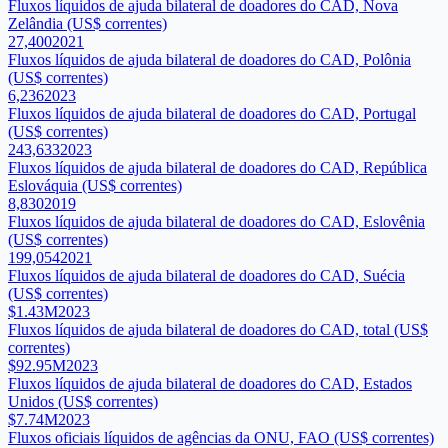
Fluxos líquidos de ajuda bilateral de doadores do CAD, Nova
Zelândia (US$ correntes)
27,400
2021
Fluxos líquidos de ajuda bilateral de doadores do CAD, Polônia
(US$ correntes)
6,236
2023
Fluxos líquidos de ajuda bilateral de doadores do CAD, Portugal
(US$ correntes)
243,633
2023
Fluxos líquidos de ajuda bilateral de doadores do CAD, República
Eslováquia (US$ correntes)
8,830
2019
Fluxos líquidos de ajuda bilateral de doadores do CAD, Eslovênia
(US$ correntes)
199,054
2021
Fluxos líquidos de ajuda bilateral de doadores do CAD, Suécia
(US$ correntes)
$1.43M
2023
Fluxos líquidos de ajuda bilateral de doadores do CAD, total (US$
correntes)
$92.95M
2023
Fluxos líquidos de ajuda bilateral de doadores do CAD, Estados
Unidos (US$ correntes)
$7.74M
2023
Fluxos oficiais líquidos de agências da ONU, FAO (US$ correntes)