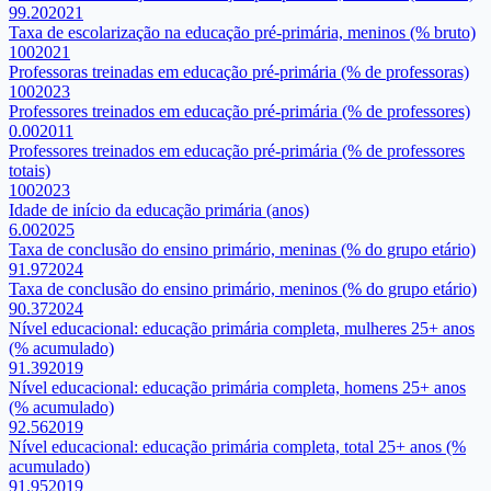
99.20
2021
Taxa de escolarização na educação pré-primária, meninos (% bruto)
100
2021
Professoras treinadas em educação pré-primária (% de professoras)
100
2023
Professores treinados em educação pré-primária (% de professores)
0.00
2011
Professores treinados em educação pré-primária (% de professores
totais)
100
2023
Idade de início da educação primária (anos)
6.00
2025
Taxa de conclusão do ensino primário, meninas (% do grupo etário)
91.97
2024
Taxa de conclusão do ensino primário, meninos (% do grupo etário)
90.37
2024
Nível educacional: educação primária completa, mulheres 25+ anos
(% acumulado)
91.39
2019
Nível educacional: educação primária completa, homens 25+ anos
(% acumulado)
92.56
2019
Nível educacional: educação primária completa, total 25+ anos (%
acumulado)
91.95
2019