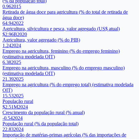
(% da população total)
0.96
2015
Retirada de água doce para agricultura (% do total de retirada de
água doce)
64.94
2022
Agricultura, silvicultura e pesca, valor agregado (US$ atual)
$2.96B
2020
Agricultura, valor agregado (% do PIB)
1.24
2024
Emprego na agricultura, feminino (% do emprego feminino)
(estimativa modelada OIT)
6.38
2025
Emprego na agricultura, masculino (% do emprego masculino)
(estimativa modelada OIT)
21.39
2025
Emprego na agricultura (% do emprego total) (estimativa modelada
OIT)
15.53
2025
População rural
$2.51M
2024
Crescimento da população rural (% anual)
-0.54
2024
População rural (% da população total)
22.83
2024
Importação de matérias-primas agrícolas (% das importações de