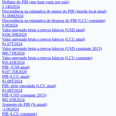
Deflator do PIB (ano base varia por país)
2,140
2024
Discrepância na estimativa de gastos do PIB (moeda local atual)
$1.00M
2024
Discrepância na estimativa de despesa do PIB (LCU constante)
0.00
2024
Valor agregado bruto a preços básicos (USD atual)
$106.59B
2020
Valor agregado bruto a preços básicos (LCU atual)
$1.07T
2024
Valor agregado bruto a preços básicos (USD constante 2015)
$80.71B
2024
Valor agregado bruto a preços básicos (LCU constante)
$50.41B
2024
PIB, (US$ atual)
$107.35B
2020
PIB (LCU atual)
$1.08T
2024
PIB: série vinculada (LCU atual)
$1.08T
2024
PIB (USD constante 2015)
$81.05B
2024
Aumento do PIB (% anual)
-1.06
2024
PIB (LCU constante)