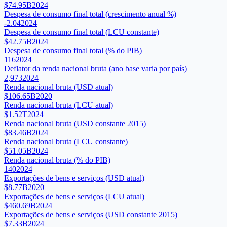
$74.95B
2024
Despesa de consumo final total (crescimento anual %)
-2.04
2024
Despesa de consumo final total (LCU constante)
$42.75B
2024
Despesa de consumo final total (% do PIB)
116
2024
Deflator da renda nacional bruta (ano base varia por país)
2,973
2024
Renda nacional bruta (USD atual)
$106.65B
2020
Renda nacional bruta (LCU atual)
$1.52T
2024
Renda nacional bruta (USD constante 2015)
$83.46B
2024
Renda nacional bruta (LCU constante)
$51.05B
2024
Renda nacional bruta (% do PIB)
140
2024
Exportações de bens e serviços (USD atual)
$8.77B
2020
Exportações de bens e serviços (LCU atual)
$460.69B
2024
Exportações de bens e serviços (USD constante 2015)
$7.33B
2024