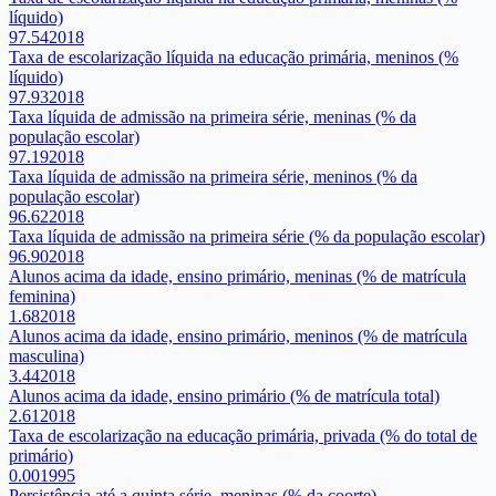
líquido)
97.54
2018
Taxa de escolarização líquida na educação primária, meninos (%
líquido)
97.93
2018
Taxa líquida de admissão na primeira série, meninas (% da
população escolar)
97.19
2018
Taxa líquida de admissão na primeira série, meninos (% da
população escolar)
96.62
2018
Taxa líquida de admissão na primeira série (% da população escolar)
96.90
2018
Alunos acima da idade, ensino primário, meninas (% de matrícula
feminina)
1.68
2018
Alunos acima da idade, ensino primário, meninos (% de matrícula
masculina)
3.44
2018
Alunos acima da idade, ensino primário (% de matrícula total)
2.61
2018
Taxa de escolarização na educação primária, privada (% do total de
primário)
0.00
1995
Persistência até a quinta série, meninas (% da coorte)