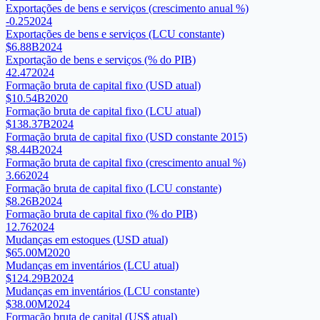
Exportações de bens e serviços (crescimento anual %)
-0.25
2024
Exportações de bens e serviços (LCU constante)
$6.88B
2024
Exportação de bens e serviços (% do PIB)
42.47
2024
Formação bruta de capital fixo (USD atual)
$10.54B
2020
Formação bruta de capital fixo (LCU atual)
$138.37B
2024
Formação bruta de capital fixo (USD constante 2015)
$8.44B
2024
Formação bruta de capital fixo (crescimento anual %)
3.66
2024
Formação bruta de capital fixo (LCU constante)
$8.26B
2024
Formação bruta de capital fixo (% do PIB)
12.76
2024
Mudanças em estoques (USD atual)
$65.00M
2020
Mudanças em inventários (LCU atual)
$124.29B
2024
Mudanças em inventários (LCU constante)
$38.00M
2024
Formação bruta de capital (US$ atual)