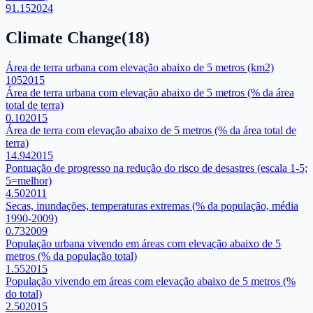
91.15
2024
Climate Change
(
18
)
Área de terra urbana com elevação abaixo de 5 metros (km2)
105
2015
Área de terra urbana com elevação abaixo de 5 metros (% da área
total de terra)
0.10
2015
Área de terra com elevação abaixo de 5 metros (% da área total de
terra)
14.94
2015
Pontuação de progresso na redução do risco de desastres (escala 1-5;
5=melhor)
4.50
2011
Secas, inundações, temperaturas extremas (% da população, média
1990-2009)
0.73
2009
População urbana vivendo em áreas com elevação abaixo de 5
metros (% da população total)
1.55
2015
População vivendo em áreas com elevação abaixo de 5 metros (%
do total)
2.50
2015