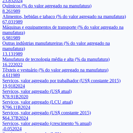
23.85
2024
Químicos (% do valor agregado na manufatura)
8.26
1989
Alimentos, bebidas e tabaco (% do valor agregado na manufatura)
67.03
1989
Máquinas e equipamentos de transporte (% do valor agregado na
manufatura)
6.98
1989
Outras indústrias manufatureiras (% do valor agregado na
manufatura)
13.13
1989
Manufatura de tecnologia média e alta (% da manufatura)
16.22
2022
Têxteis e vestuário (% do valor agregado na manufatura)
4.61
1989
Serviços, valor agregado por trabalhador (US$ constante 2015)
19,918
2024
Serviços, valor agregado (US$ atual)
$78.91B
2020
Serviços, valor agregado (LCU atual)
$796.11B
2024
Serviços, valor agregado (US$ constante 2015)
$64.37B
2024
Serviços, valor agregado (crescimento % anual)
-0.05
2024