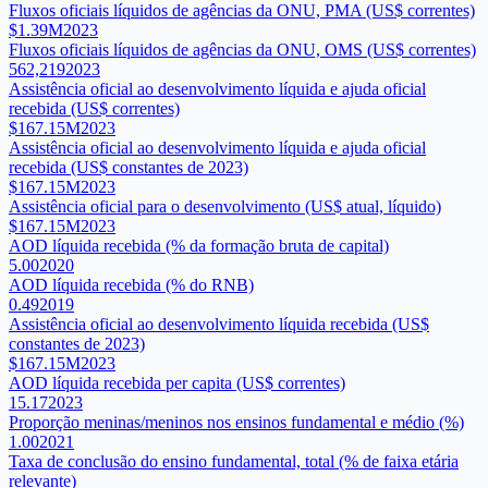
Fluxos oficiais líquidos de agências da ONU, PMA (US$ correntes)
$1.39M
2023
Fluxos oficiais líquidos de agências da ONU, OMS (US$ correntes)
562,219
2023
Assistência oficial ao desenvolvimento líquida e ajuda oficial
recebida (US$ correntes)
$167.15M
2023
Assistência oficial ao desenvolvimento líquida e ajuda oficial
recebida (US$ constantes de 2023)
$167.15M
2023
Assistência oficial para o desenvolvimento (US$ atual, líquido)
$167.15M
2023
AOD líquida recebida (% da formação bruta de capital)
5.00
2020
AOD líquida recebida (% do RNB)
0.49
2019
Assistência oficial ao desenvolvimento líquida recebida (US$
constantes de 2023)
$167.15M
2023
AOD líquida recebida per capita (US$ correntes)
15.17
2023
Proporção meninas/meninos nos ensinos fundamental e médio (%)
1.00
2021
Taxa de conclusão do ensino fundamental, total (% de faixa etária
relevante)