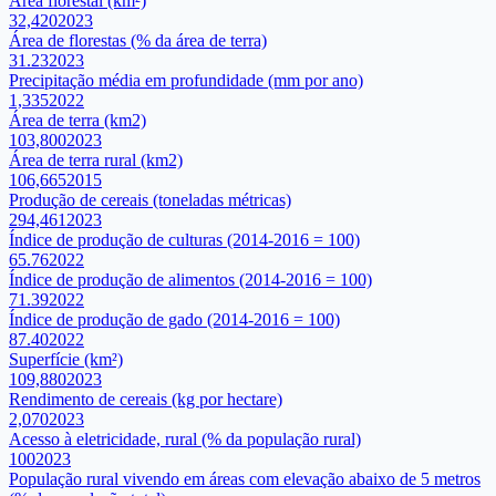
Área florestal (km²)
32,420
2023
Área de florestas (% da área de terra)
31.23
2023
Precipitação média em profundidade (mm por ano)
1,335
2022
Área de terra (km2)
103,800
2023
Área de terra rural (km2)
106,665
2015
Produção de cereais (toneladas métricas)
294,461
2023
Índice de produção de culturas (2014-2016 = 100)
65.76
2022
Índice de produção de alimentos (2014-2016 = 100)
71.39
2022
Índice de produção de gado (2014-2016 = 100)
87.40
2022
Superfície (km²)
109,880
2023
Rendimento de cereais (kg por hectare)
2,070
2023
Acesso à eletricidade, rural (% da população rural)
100
2023
População rural vivendo em áreas com elevação abaixo de 5 metros