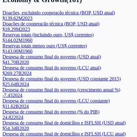
Doações, excluindo cooperação técnica (BOP, USD atual)
$139.62M
2023
Doações de cooperação técnica (BOP, USD atual)
$18.29M
2023
Reservas totais (incluindo ouro, US$ correntes)
$144.02M
1960
Reservas totais menos ouro (US$ correntes)
$143.00M
1960
Despesa de consumo final do governo (USD atual)
$41.70B
2020
Despesa de consumo final do governo (LCU atual)
$269.27B
2024
Despesa de consumo final do governo (USD constante 2015)
$25.64B
2024
Despesa de consumo final do governo (crescimento anual %)
-7.43
2024
Despesa de consumo final do governo (LCU constante)
$11.62B
2024
Despesa de consumo final do governo (% do PIB)
24.82
2024
Despesa de consumo final de domicílios e ISFLSH (USD atual)
$54.34B
2020
Despesa de consumo final de domicílios e ISFLSH (LCU atual)