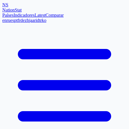
NS
NationStat
Países
Indicadores
Latest
Comparar
en
ru
es
pt
fr
de
zh
ja
ar
id
tr
ko