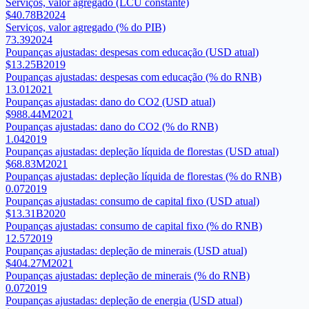
Serviços, valor agregado (LCU constante)
$40.78B
2024
Serviços, valor agregado (% do PIB)
73.39
2024
Poupanças ajustadas: despesas com educação (USD atual)
$13.25B
2019
Poupanças ajustadas: despesas com educação (% do RNB)
13.01
2021
Poupanças ajustadas: dano do CO2 (USD atual)
$988.44M
2021
Poupanças ajustadas: dano do CO2 (% do RNB)
1.04
2019
Poupanças ajustadas: depleção líquida de florestas (USD atual)
$68.83M
2021
Poupanças ajustadas: depleção líquida de florestas (% do RNB)
0.07
2019
Poupanças ajustadas: consumo de capital fixo (USD atual)
$13.31B
2020
Poupanças ajustadas: consumo de capital fixo (% do RNB)
12.57
2019
Poupanças ajustadas: depleção de minerais (USD atual)
$404.27M
2021
Poupanças ajustadas: depleção de minerais (% do RNB)
0.07
2019
Poupanças ajustadas: depleção de energia (USD atual)