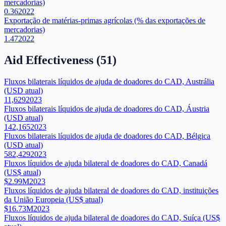
mercadorias)
0.36
2022
Exportação de matérias-primas agrícolas (% das exportações de
mercadorias)
1.47
2022
Aid Effectiveness
(
51
)
Fluxos bilaterais líquidos de ajuda de doadores do CAD, Austrália
(USD atual)
11,629
2023
Fluxos bilaterais líquidos de ajuda de doadores do CAD, Áustria
(USD atual)
142,165
2023
Fluxos bilaterais líquidos de ajuda de doadores do CAD, Bélgica
(USD atual)
582,429
2023
Fluxos líquidos de ajuda bilateral de doadores do CAD, Canadá
(US$ atual)
$2.99M
2023
Fluxos líquidos de ajuda bilateral de doadores do CAD, instituições
da União Europeia (US$ atual)
$16.73M
2023
Fluxos líquidos de ajuda bilateral de doadores do CAD, Suíça (US$