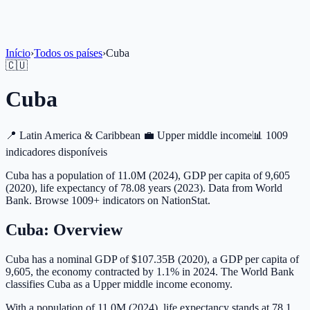
Início
›
Todos os países
›
Cuba
🇨🇺
Cuba
📍
Latin America & Caribbean
💼
Upper middle income
📊
1009
indicadores disponíveis
Cuba has a population of 11.0M (2024), GDP per capita of 9,605
(2020), life expectancy of 78.08 years (2023). Data from World
Bank. Browse 1009+ indicators on NationStat.
Cuba
: Overview
Cuba has a nominal GDP of $107.35B (2020), a GDP per capita of
9,605, the economy contracted by 1.1% in 2024. The World Bank
classifies Cuba as a Upper middle income economy.
With a population of 11.0M (2024), life expectancy stands at 78.1