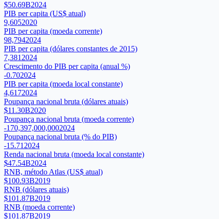
$50.69B
2024
PIB per capita (US$ atual)
9,605
2020
PIB per capita (moeda corrente)
98,794
2024
PIB per capita (dólares constantes de 2015)
7,381
2024
Crescimento do PIB per capita (anual %)
-0.70
2024
PIB per capita (moeda local constante)
4,617
2024
Poupança nacional bruta (dólares atuais)
$11.30B
2020
Poupança nacional bruta (moeda corrente)
-170,397,000,000
2024
Poupança nacional bruta (% do PIB)
-15.71
2024
Renda nacional bruta (moeda local constante)
$47.54B
2024
RNB, método Atlas (US$ atual)
$100.93B
2019
RNB (dólares atuais)
$101.87B
2019
RNB (moeda corrente)
$101.87B
2019