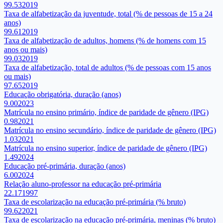
99.53
2019
Taxa de alfabetização da juventude, total (% de pessoas de 15 a 24
anos)
99.61
2019
Taxa de alfabetização de adultos, homens (% de homens com 15
anos ou mais)
99.03
2019
Taxa de alfabetização, total de adultos (% de pessoas com 15 anos
ou mais)
97.65
2019
Educação obrigatória, duração (anos)
9.00
2023
Matrícula no ensino primário, índice de paridade de gênero (IPG)
0.98
2021
Matrícula no ensino secundário, índice de paridade de gênero (IPG)
1.03
2021
Matrícula no ensino superior, índice de paridade de gênero (IPG)
1.49
2024
Educação pré-primária, duração (anos)
6.00
2024
Relação aluno-professor na educação pré-primária
22.17
1997
Taxa de escolarização na educação pré-primária (% bruto)
99.62
2021
Taxa de escolarização na educação pré-primária, meninas (% bruto)