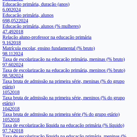
Educação primária, duração (anos)
6.00
2024
Educação primária, alunos
698,052
2024
Educação primária, alunos (% mulheres)
47.49
2018
Relação aluno-professor na educação primária
9.16
2018
Matrícula escolar, ensino fundamental (% bruto)
98.11
2024
Taxa de escolarização na educação primária, meninas (% bruto)
97.60
2024
Taxa de escolarização na educação primária, meninos (% bruto)
98.58
2024
Taxa bruta de admissão na primeira série, meninas (% do grupo
etário)
105
2018
Taxa bruta de admissão na primeira série, meninos (% do grupo
etário)
104
2018
Taxa bruta de admissão na primeira série (% do grupo etário)
105
2018
Taxa de escolarização líquida na educação primária (% líquido)
97.74
2018
Taxa de escolarização líquida na educação primária, meninas (%