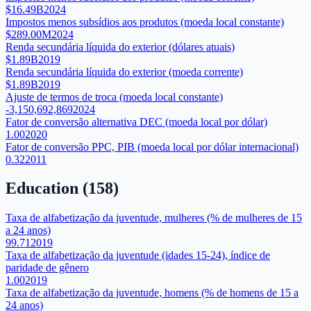
$16.49B
2024
Impostos menos subsídios aos produtos (moeda local constante)
$289.00M
2024
Renda secundária líquida do exterior (dólares atuais)
$1.89B
2019
Renda secundária líquida do exterior (moeda corrente)
$1.89B
2019
Ajuste de termos de troca (moeda local constante)
-3,150,692,869
2024
Fator de conversão alternativa DEC (moeda local por dólar)
1.00
2020
Fator de conversão PPC, PIB (moeda local por dólar internacional)
0.32
2011
Education
(
158
)
Taxa de alfabetização da juventude, mulheres (% de mulheres de 15
a 24 anos)
99.71
2019
Taxa de alfabetização da juventude (idades 15-24), índice de
paridade de gênero
1.00
2019
Taxa de alfabetização da juventude, homens (% de homens de 15 a
24 anos)