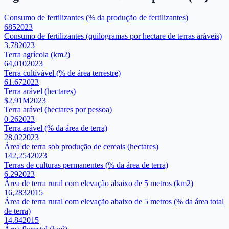
Consumo de fertilizantes (% da produção de fertilizantes)
685
2023
Consumo de fertilizantes (quilogramas por hectare de terras aráveis)
3.78
2023
Terra agrícola (km2)
64,010
2023
Terra cultivável (% de área terrestre)
61.67
2023
Terra arável (hectares)
$2.91M
2023
Terra arável (hectares por pessoa)
0.26
2023
Terra arável (% da área de terra)
28.02
2023
Área de terra sob produção de cereais (hectares)
142,254
2023
Terras de culturas permanentes (% da área de terra)
6.29
2023
Área de terra rural com elevação abaixo de 5 metros (km2)
16,283
2015
Área de terra rural com elevação abaixo de 5 metros (% da área total
de terra)
14.84
2015