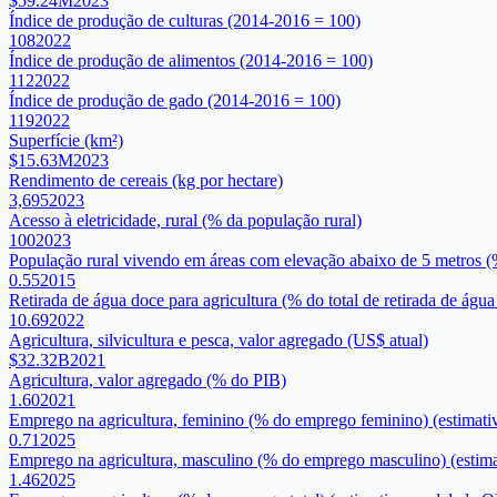
$59.24M
2023
Índice de produção de culturas (2014-2016 = 100)
108
2022
Índice de produção de alimentos (2014-2016 = 100)
112
2022
Índice de produção de gado (2014-2016 = 100)
119
2022
Superfície (km²)
$15.63M
2023
Rendimento de cereais (kg por hectare)
3,695
2023
Acesso à eletricidade, rural (% da população rural)
100
2023
População rural vivendo em áreas com elevação abaixo de 5 metros (
0.55
2015
Retirada de água doce para agricultura (% do total de retirada de água
10.69
2022
Agricultura, silvicultura e pesca, valor agregado (US$ atual)
$32.32B
2021
Agricultura, valor agregado (% do PIB)
1.60
2021
Emprego na agricultura, feminino (% do emprego feminino) (estimat
0.71
2025
Emprego na agricultura, masculino (% do emprego masculino) (estim
1.46
2025