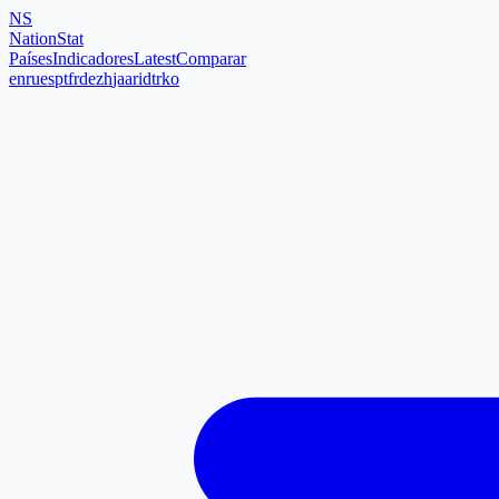
NS
NationStat
Países
Indicadores
Latest
Comparar
en
ru
es
pt
fr
de
zh
ja
ar
id
tr
ko