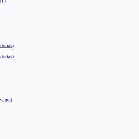
IT)
dorias)
dorias)
evante)