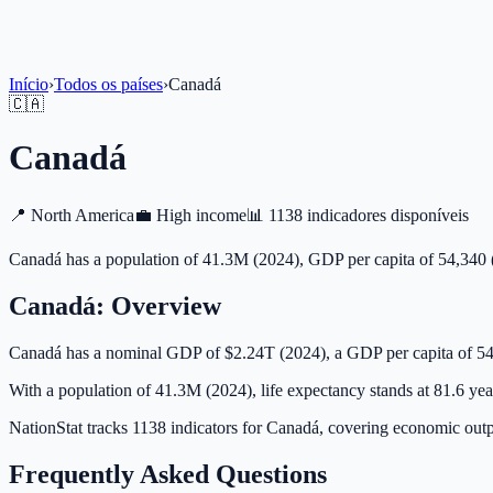
Início
›
Todos os países
›
Canadá
🇨🇦
Canadá
📍
North America
💼
High income
📊
1138 indicadores disponíveis
Canadá has a population of 41.3M (2024), GDP per capita of 54,340 
Canadá
: Overview
Canadá has a nominal GDP of $2.24T (2024), a GDP per capita of 5
With a population of 41.3M (2024), life expectancy stands at 81.6 yea
NationStat tracks 1138 indicators for Canadá, covering economic outpu
Frequently Asked Questions