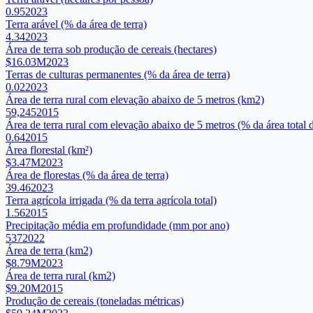
0.95
2023
Terra arável (% da área de terra)
4.34
2023
Área de terra sob produção de cereais (hectares)
$16.03M
2023
Terras de culturas permanentes (% da área de terra)
0.02
2023
Área de terra rural com elevação abaixo de 5 metros (km2)
59,245
2015
Área de terra rural com elevação abaixo de 5 metros (% da área total d
0.64
2015
Área florestal (km²)
$3.47M
2023
Área de florestas (% da área de terra)
39.46
2023
Terra agrícola irrigada (% da terra agrícola total)
1.56
2015
Precipitação média em profundidade (mm por ano)
537
2022
Área de terra (km2)
$8.79M
2023
Área de terra rural (km2)
$9.20M
2015
Produção de cereais (toneladas métricas)