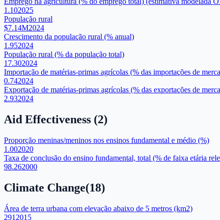
Emprego na agricultura (% do emprego total) (estimativa modelada O
1.10
2025
População rural
$7.14M
2024
Crescimento da população rural (% anual)
1.95
2024
População rural (% da população total)
17.30
2024
Importação de matérias-primas agrícolas (% das importações de merca
0.74
2024
Exportação de matérias-primas agrícolas (% das exportações de merca
2.93
2024
Aid Effectiveness
(
2
)
Proporção meninas/meninos nos ensinos fundamental e médio (%)
1.00
2020
Taxa de conclusão do ensino fundamental, total (% de faixa etária rel
98.26
2000
Climate Change
(
18
)
Área de terra urbana com elevação abaixo de 5 metros (km2)
291
2015