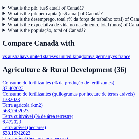
What is the pib, (us$ atual) of Canadá?
What is the pib per capita (us$ atual) of Canadá?
What is the desemprego, total (% da força de trabalho total) of Ca
What is the expectativa de vida no nascimento, total (anos) of Can
What is the população, total of Canadá?
Compare
Canadá
with
vs
australia
vs
united states
vs
united kingdom
vs
germany
vs
france
Agriculture & Rural Development
(
36
)
Consumo de fertilizantes (% da produção de fertilizantes)
37.40
2023
Consumo de fertilizantes (quilogramas por hectare de terras aráveis)
133
2023
Terra agrícola (km2)
568,750
2023
Terra cultivável (% de área terrestre)
6.47
2023
Terra arável (hectares)
$38.15M
2023
Terra arável (hectares por pessoa)