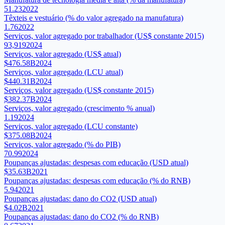
51.23
2022
Têxteis e vestuário (% do valor agregado na manufatura)
1.76
2022
Serviços, valor agregado por trabalhador (US$ constante 2015)
93,919
2024
Serviços, valor agregado (US$ atual)
$476.58B
2024
Serviços, valor agregado (LCU atual)
$440.31B
2024
Serviços, valor agregado (US$ constante 2015)
$382.37B
2024
Serviços, valor agregado (crescimento % anual)
1.19
2024
Serviços, valor agregado (LCU constante)
$375.08B
2024
Serviços, valor agregado (% do PIB)
70.99
2024
Poupanças ajustadas: despesas com educação (USD atual)
$35.63B
2021
Poupanças ajustadas: despesas com educação (% do RNB)
5.94
2021
Poupanças ajustadas: dano do CO2 (USD atual)
$4.02B
2021
Poupanças ajustadas: dano do CO2 (% do RNB)