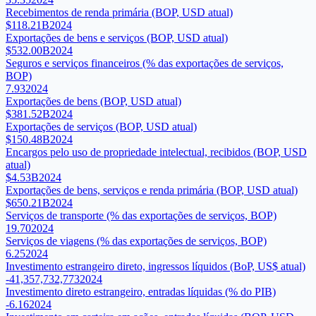
Recebimentos de renda primária (BOP, USD atual)
$118.21B
2024
Exportações de bens e serviços (BOP, USD atual)
$532.00B
2024
Seguros e serviços financeiros (% das exportações de serviços,
BOP)
7.93
2024
Exportações de bens (BOP, USD atual)
$381.52B
2024
Exportações de serviços (BOP, USD atual)
$150.48B
2024
Encargos pelo uso de propriedade intelectual, recibidos (BOP, USD
atual)
$4.53B
2024
Exportações de bens, serviços e renda primária (BOP, USD atual)
$650.21B
2024
Serviços de transporte (% das exportações de serviços, BOP)
19.70
2024
Serviços de viagens (% das exportações de serviços, BOP)
6.25
2024
Investimento estrangeiro direto, ingressos líquidos (BoP, US$ atual)
-41,357,732,773
2024
Investimento direto estrangeiro, entradas líquidas (% do PIB)
-6.16
2024