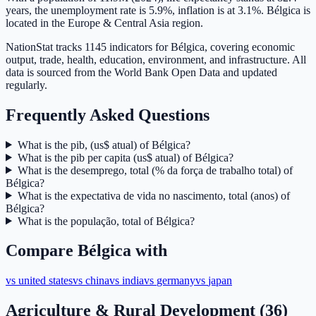
years, the unemployment rate is 5.9%, inflation is at 3.1%. Bélgica is
located in the Europe & Central Asia region.
NationStat tracks 1145 indicators for Bélgica, covering economic
output, trade, health, education, environment, and infrastructure. All
data is sourced from the World Bank Open Data and updated
regularly.
Frequently Asked Questions
What is the pib, (us$ atual) of Bélgica?
What is the pib per capita (us$ atual) of Bélgica?
What is the desemprego, total (% da força de trabalho total) of
Bélgica?
What is the expectativa de vida no nascimento, total (anos) of
Bélgica?
What is the população, total of Bélgica?
Compare
Bélgica
with
vs
united states
vs
china
vs
india
vs
germany
vs
japan
Agriculture & Rural Development
(
36
)