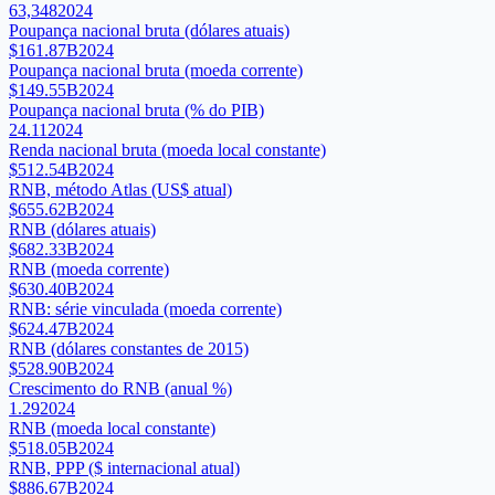
63,348
2024
Poupança nacional bruta (dólares atuais)
$161.87B
2024
Poupança nacional bruta (moeda corrente)
$149.55B
2024
Poupança nacional bruta (% do PIB)
24.11
2024
Renda nacional bruta (moeda local constante)
$512.54B
2024
RNB, método Atlas (US$ atual)
$655.62B
2024
RNB (dólares atuais)
$682.33B
2024
RNB (moeda corrente)
$630.40B
2024
RNB: série vinculada (moeda corrente)
$624.47B
2024
RNB (dólares constantes de 2015)
$528.90B
2024
Crescimento do RNB (anual %)
1.29
2024
RNB (moeda local constante)
$518.05B
2024
RNB, PPP ($ internacional atual)
$886.67B
2024