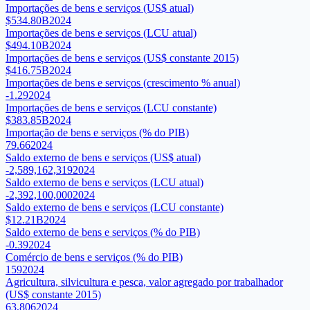
Importações de bens e serviços (US$ atual)
$534.80B
2024
Importações de bens e serviços (LCU atual)
$494.10B
2024
Importações de bens e serviços (US$ constante 2015)
$416.75B
2024
Importações de bens e serviços (crescimento % anual)
-1.29
2024
Importações de bens e serviços (LCU constante)
$383.85B
2024
Importação de bens e serviços (% do PIB)
79.66
2024
Saldo externo de bens e serviços (US$ atual)
-2,589,162,319
2024
Saldo externo de bens e serviços (LCU atual)
-2,392,100,000
2024
Saldo externo de bens e serviços (LCU constante)
$12.21B
2024
Saldo externo de bens e serviços (% do PIB)
-0.39
2024
Comércio de bens e serviços (% do PIB)
159
2024
Agricultura, silvicultura e pesca, valor agregado por trabalhador
(US$ constante 2015)
63,806
2024