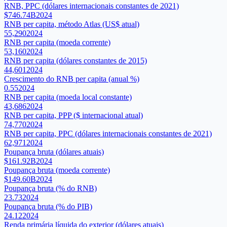
RNB, PPC (dólares internacionais constantes de 2021)
$746.74B
2024
RNB per capita, método Atlas (US$ atual)
55,290
2024
RNB per capita (moeda corrente)
53,160
2024
RNB per capita (dólares constantes de 2015)
44,601
2024
Crescimento do RNB per capita (anual %)
0.55
2024
RNB per capita (moeda local constante)
43,686
2024
RNB per capita, PPP ($ internacional atual)
74,770
2024
RNB per capita, PPC (dólares internacionais constantes de 2021)
62,971
2024
Poupança bruta (dólares atuais)
$161.92B
2024
Poupança bruta (moeda corrente)
$149.60B
2024
Poupança bruta (% do RNB)
23.73
2024
Poupança bruta (% do PIB)
24.12
2024
Renda primária líquida do exterior (dólares atuais)