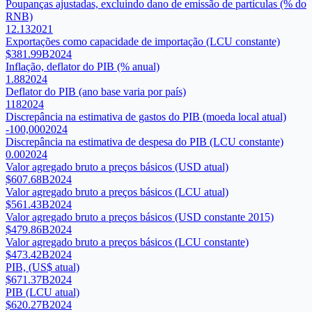
Poupanças ajustadas, excluindo dano de emissão de partículas (% do
RNB)
12.13
2021
Exportações como capacidade de importação (LCU constante)
$381.99B
2024
Inflação, deflator do PIB (% anual)
1.88
2024
Deflator do PIB (ano base varia por país)
118
2024
Discrepância na estimativa de gastos do PIB (moeda local atual)
-100,000
2024
Discrepância na estimativa de despesa do PIB (LCU constante)
0.00
2024
Valor agregado bruto a preços básicos (USD atual)
$607.68B
2024
Valor agregado bruto a preços básicos (LCU atual)
$561.43B
2024
Valor agregado bruto a preços básicos (USD constante 2015)
$479.86B
2024
Valor agregado bruto a preços básicos (LCU constante)
$473.42B
2024
PIB, (US$ atual)
$671.37B
2024
PIB (LCU atual)
$620.27B
2024