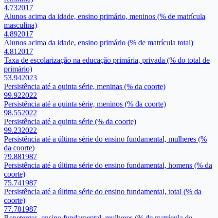
4.73
2017
Alunos acima da idade, ensino primário, meninos (% de matrícula
masculina)
4.89
2017
Alunos acima da idade, ensino primário (% de matrícula total)
4.81
2017
Taxa de escolarização na educação primária, privada (% do total de
primário)
53.94
2023
Persistência até a quinta série, meninas (% da coorte)
99.92
2022
Persistência até a quinta série, meninos (% da coorte)
98.55
2022
Persistência até a quinta série (% da coorte)
99.23
2022
Persistência até a última série do ensino fundamental, mulheres (%
da coorte)
79.88
1987
Persistência até a última série do ensino fundamental, homens (% da
coorte)
75.74
1987
Persistência até a última série do ensino fundamental, total (% da
coorte)
77.78
1987
Repetentes, ensino fundamental, mulheres (% de matrícula de