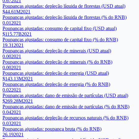
0.67
2021
Poupanças ajustadas: depleção líquida de florestas (USD atual)
$44.61M
2021
Poupanças ajustadas: depleção líquida de florestas (% do RNB)
0.01
2021
Poupanças ajustadas: consumo de capital fixo (USD atual)
$115.77B
2021
Poupanças ajustadas: consumo de capital fixo (% do RNB)
19.31
2021
Poupanças ajustadas: depleção de minerais (USD atual)
0.00
2021
Poupanças ajustadas: depleção de minerais (% do RNB)
0.00
2021
Poupanças ajustadas: depleção de energia (USD atual)
$143.13M
2021
Poupanças ajustadas: depleção de energia (% do RNB)
0.02
2021
Poupanças ajustadas: dano de emissão de partículas (USD atual)
$269.28M
2021
Poupanças ajustadas: dano de emissão de partículas (% do RNB)
0.04
2021
Poupanças ajustadas: depleção de recursos naturais (% do RNB)
0.03
2021
Poupanças ajustadas: poupança bruta (% do RNB)
26.19
2021