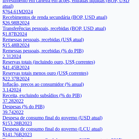
Investimento em carteira em ações, entradas líquidas (BOP, USD
atual)
$764.61M
2024
Recebimentos de renda secundária (BOP, USD atual)
$26.98B
2024
Transferências pessoais, recebidas (BOP, USD atual)
$1.87B
2024
Remessas pessoais, recebidas (US$ atual)
$15.48B
2024
Remessas pessoais, recebidas (% do PIB)
2.31
2024
Reservas totais (incluindo ouro, US$ correntes)
$41.45B
2024
Reservas totais menos ouro (US$ correntes)
$22.37B
2024
Inflação, preços ao consumidor (% anual)
3.14
2024
Receita, excluindo subsídios (% do PIB)
37.28
2022
Despesas (% do PIB)
39.74
2022
Despesa de consumo final do governo (USD atual)
$153.28B
2023
Despesa de consumo final do governo (LCU atual)
$141.76B
2023