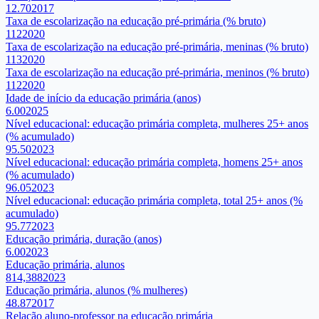
12.70
2017
Taxa de escolarização na educação pré-primária (% bruto)
112
2020
Taxa de escolarização na educação pré-primária, meninas (% bruto)
113
2020
Taxa de escolarização na educação pré-primária, meninos (% bruto)
112
2020
Idade de início da educação primária (anos)
6.00
2025
Nível educacional: educação primária completa, mulheres 25+ anos
(% acumulado)
95.50
2023
Nível educacional: educação primária completa, homens 25+ anos
(% acumulado)
96.05
2023
Nível educacional: educação primária completa, total 25+ anos (%
acumulado)
95.77
2023
Educação primária, duração (anos)
6.00
2023
Educação primária, alunos
814,388
2023
Educação primária, alunos (% mulheres)
48.87
2017
Relação aluno-professor na educação primária