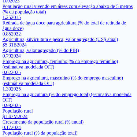
100
2023
População rural vivendo em áreas com elevação abaixo de 5 metros
(% da população total)
1.25
2015
Retirada de água doce para agricultura (% do total de retirada de
água doce)
0.85
2022
Agricultura, silvicultura e pesca, valor agregado (US$ atual)
$5.31B
2024
Agricultura, valor agregado (% do PIB)
0.79
2024
Emprego na agricultura, feminino (% do emprego feminino)
(estimativa modelada OIT)
0.62
2025
Emprego na agricultura, masculino (% do emprego masculino)
(estimativa modelada OIT)
1.30
2025
Emprego na agricultura (% do emprego total) (estimativa modelada
OIT)
0.98
2025
População rural
$1.47M
2024
Crescimento da população rural (% anual)
0.17
2024
População rural (% da população total)