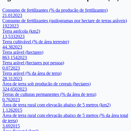
Consumo de fertilizantes (% da produção de fertilizantes)
21.01
2023
Consumo de fertilizantes (quilogramas por hectare de terras aráveis)
192
2023
Terra agrícola (km2)
13,533
2023
Terra cultivável (% de área terrestre)
44.38
2023
Terra arável (hectares)
863,154
2023
Terra arável (hectares por pessoa)
0.07
2023
Terra arável (% da área de terra)
28.31
2023
Área de terra sob produção de cereais (hectares)
324,650
2023
Terras de culturas permanentes (% da área de terra)
0.76
2023
Área de terra rural com elevação abaixo de 5 metros (km2)
1,126
2015
Área de terra rural com elevação abaixo de 5 metros (% da área total
de terra)
3.69
2015