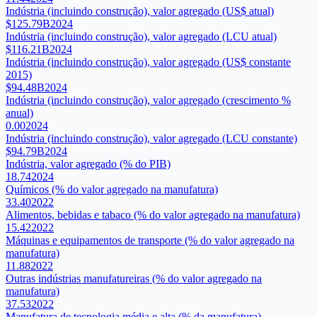
Indústria (incluindo construção), valor agregado (US$ atual)
$125.79B
2024
Indústria (incluindo construção), valor agregado (LCU atual)
$116.21B
2024
Indústria (incluindo construção), valor agregado (US$ constante
2015)
$94.48B
2024
Indústria (incluindo construção), valor agregado (crescimento %
anual)
0.00
2024
Indústria (incluindo construção), valor agregado (LCU constante)
$94.79B
2024
Indústria, valor agregado (% do PIB)
18.74
2024
Químicos (% do valor agregado na manufatura)
33.40
2022
Alimentos, bebidas e tabaco (% do valor agregado na manufatura)
15.42
2022
Máquinas e equipamentos de transporte (% do valor agregado na
manufatura)
11.88
2022
Outras indústrias manufatureiras (% do valor agregado na
manufatura)
37.53
2022
Manufatura de tecnologia média e alta (% da manufatura)