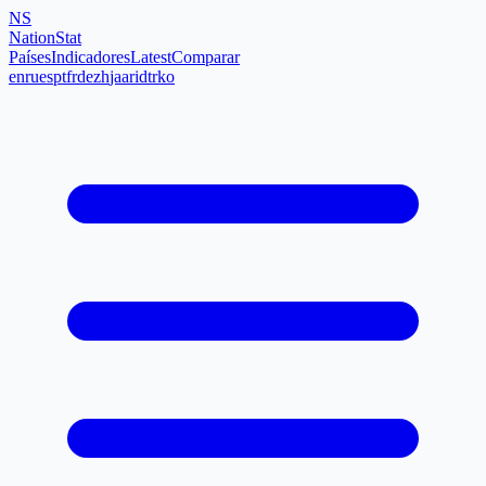
NS
NationStat
Países
Indicadores
Latest
Comparar
en
ru
es
pt
fr
de
zh
ja
ar
id
tr
ko