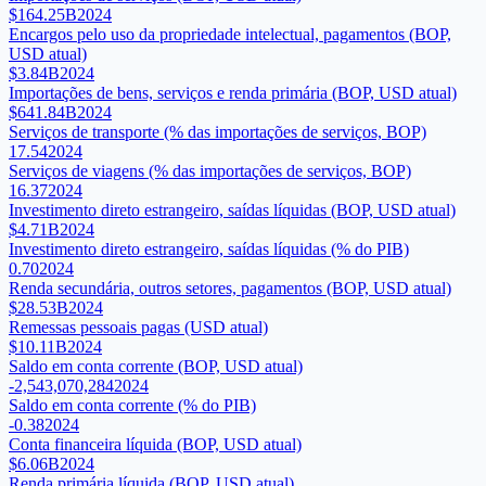
$164.25B
2024
Encargos pelo uso da propriedade intelectual, pagamentos (BOP,
USD atual)
$3.84B
2024
Importações de bens, serviços e renda primária (BOP, USD atual)
$641.84B
2024
Serviços de transporte (% das importações de serviços, BOP)
17.54
2024
Serviços de viagens (% das importações de serviços, BOP)
16.37
2024
Investimento direto estrangeiro, saídas líquidas (BOP, USD atual)
$4.71B
2024
Investimento direto estrangeiro, saídas líquidas (% do PIB)
0.70
2024
Renda secundária, outros setores, pagamentos (BOP, USD atual)
$28.53B
2024
Remessas pessoais pagas (USD atual)
$10.11B
2024
Saldo em conta corrente (BOP, USD atual)
-2,543,070,284
2024
Saldo em conta corrente (% do PIB)
-0.38
2024
Conta financeira líquida (BOP, USD atual)
$6.06B
2024
Renda primária líquida (BOP, USD atual)