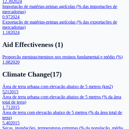
12.39
2024
Importação de matérias-primas agrícolas (% das importações de
mercadorias)
0.97
2024
Exportação de matérias-primas agrícolas (% das exportações de
mercadorias)
1.18
2024
Aid Effectiveness
(
1
)
Proporção meninas/meninos nos ensinos fundamental e médio (%)
1.08
2020
Climate Change
(
17
)
Área de terra urbana com elevação abaixo de 5 metros (km2)
521
2015
Área de terra urbana com elevação abaixo de 5 metros (% da área
total de terra)
1.71
2015
Área de terra com elevação abaixo de 5 metros (% da área total de
terra)
5.40
2015
Secas, inundações, temperaturas extremas (% da população, média