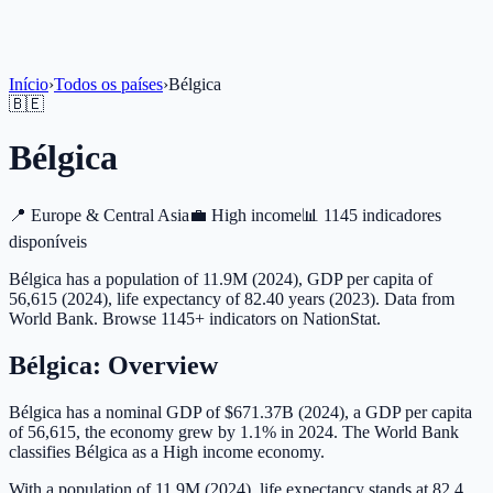
Início
›
Todos os países
›
Bélgica
🇧🇪
Bélgica
📍
Europe & Central Asia
💼
High income
📊
1145 indicadores
disponíveis
Bélgica has a population of 11.9M (2024), GDP per capita of
56,615 (2024), life expectancy of 82.40 years (2023). Data from
World Bank. Browse 1145+ indicators on NationStat.
Bélgica
: Overview
Bélgica has a nominal GDP of $671.37B (2024), a GDP per capita
of 56,615, the economy grew by 1.1% in 2024. The World Bank
classifies Bélgica as a High income economy.
With a population of 11.9M (2024), life expectancy stands at 82.4