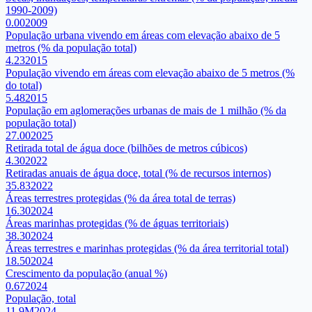
1990-2009)
0.00
2009
População urbana vivendo em áreas com elevação abaixo de 5
metros (% da população total)
4.23
2015
População vivendo em áreas com elevação abaixo de 5 metros (%
do total)
5.48
2015
População em aglomerações urbanas de mais de 1 milhão (% da
população total)
27.00
2025
Retirada total de água doce (bilhões de metros cúbicos)
4.30
2022
Retiradas anuais de água doce, total (% de recursos internos)
35.83
2022
Áreas terrestres protegidas (% da área total de terras)
16.30
2024
Áreas marinhas protegidas (% de águas territoriais)
38.30
2024
Áreas terrestres e marinhas protegidas (% da área territorial total)
18.50
2024
Crescimento da população (anual %)
0.67
2024
População, total
11.9M
2024