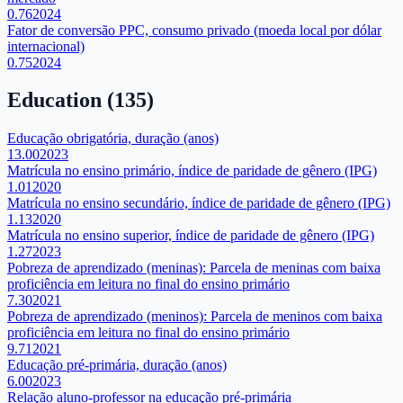
0.76
2024
Fator de conversão PPC, consumo privado (moeda local por dólar
internacional)
0.75
2024
Education
(
135
)
Educação obrigatória, duração (anos)
13.00
2023
Matrícula no ensino primário, índice de paridade de gênero (IPG)
1.01
2020
Matrícula no ensino secundário, índice de paridade de gênero (IPG)
1.13
2020
Matrícula no ensino superior, índice de paridade de gênero (IPG)
1.27
2023
Pobreza de aprendizado (meninas): Parcela de meninas com baixa
proficiência em leitura no final do ensino primário
7.30
2021
Pobreza de aprendizado (meninos): Parcela de meninos com baixa
proficiência em leitura no final do ensino primário
9.71
2021
Educação pré-primária, duração (anos)
6.00
2023
Relação aluno-professor na educação pré-primária