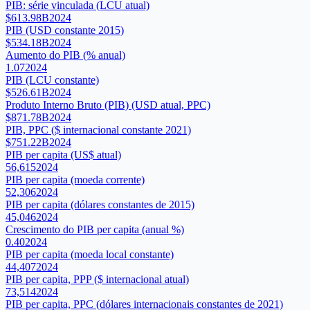
PIB: série vinculada (LCU atual)
$613.98B
2024
PIB (USD constante 2015)
$534.18B
2024
Aumento do PIB (% anual)
1.07
2024
PIB (LCU constante)
$526.61B
2024
Produto Interno Bruto (PIB) (USD atual, PPC)
$871.78B
2024
PIB, PPC ($ internacional constante 2021)
$751.22B
2024
PIB per capita (US$ atual)
56,615
2024
PIB per capita (moeda corrente)
52,306
2024
PIB per capita (dólares constantes de 2015)
45,046
2024
Crescimento do PIB per capita (anual %)
0.40
2024
PIB per capita (moeda local constante)
44,407
2024
PIB per capita, PPP ($ internacional atual)
73,514
2024
PIB per capita, PPC (dólares internacionais constantes de 2021)