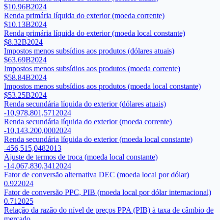
$10.96B
2024
Renda primária líquida do exterior (moeda corrente)
$10.13B
2024
Renda primária líquida do exterior (moeda local constante)
$8.32B
2024
Impostos menos subsídios aos produtos (dólares atuais)
$63.69B
2024
Impostos menos subsídios aos produtos (moeda corrente)
$58.84B
2024
Impostos menos subsídios aos produtos (moeda local constante)
$53.25B
2024
Renda secundária líquida do exterior (dólares atuais)
-10,978,801,571
2024
Renda secundária líquida do exterior (moeda corrente)
-10,143,200,000
2024
Renda secundária líquida do exterior (moeda local constante)
-456,515,048
2013
Ajuste de termos de troca (moeda local constante)
-14,067,830,341
2024
Fator de conversão alternativa DEC (moeda local por dólar)
0.92
2024
Fator de conversão PPC, PIB (moeda local por dólar internacional)
0.71
2025
Relação da razão do nível de preços PPA (PIB) à taxa de câmbio de
mercado