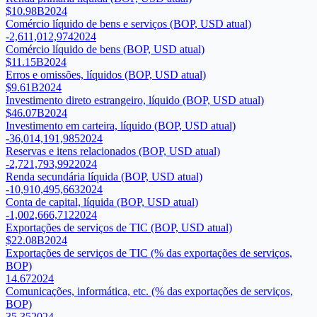
$10.98B
2024
Comércio líquido de bens e serviços (BOP, USD atual)
-2,611,012,974
2024
Comércio líquido de bens (BOP, USD atual)
$11.15B
2024
Erros e omissões, líquidos (BOP, USD atual)
$9.61B
2024
Investimento direto estrangeiro, líquido (BOP, USD atual)
$46.07B
2024
Investimento em carteira, líquido (BOP, USD atual)
-36,014,191,985
2024
Reservas e itens relacionados (BOP, USD atual)
-2,721,793,992
2024
Renda secundária líquida (BOP, USD atual)
-10,910,495,663
2024
Conta de capital, líquida (BOP, USD atual)
-1,002,666,712
2024
Exportações de serviços de TIC (BOP, USD atual)
$22.08B
2024
Exportações de serviços de TIC (% das exportações de serviços,
BOP)
14.67
2024
Comunicações, informática, etc. (% das exportações de serviços,
BOP)
35.35
2024