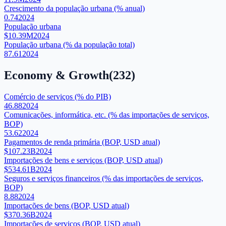
Crescimento da população urbana (% anual)
0.74
2024
População urbana
$10.39M
2024
População urbana (% da população total)
87.61
2024
Economy & Growth
(
232
)
Comércio de serviços (% do PIB)
46.88
2024
Comunicações, informática, etc. (% das importações de serviços,
BOP)
53.62
2024
Pagamentos de renda primária (BOP, USD atual)
$107.23B
2024
Importações de bens e serviços (BOP, USD atual)
$534.61B
2024
Seguros e serviços financeiros (% das importações de serviços,
BOP)
8.88
2024
Importações de bens (BOP, USD atual)
$370.36B
2024
Importações de serviços (BOP, USD atual)