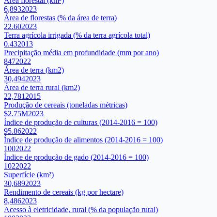
Área florestal (km²)
6,893
2023
Área de florestas (% da área de terra)
22.60
2023
Terra agrícola irrigada (% da terra agrícola total)
0.43
2013
Precipitação média em profundidade (mm por ano)
847
2022
Área de terra (km2)
30,494
2023
Área de terra rural (km2)
22,781
2015
Produção de cereais (toneladas métricas)
$2.75M
2023
Índice de produção de culturas (2014-2016 = 100)
95.86
2022
Índice de produção de alimentos (2014-2016 = 100)
100
2022
Índice de produção de gado (2014-2016 = 100)
102
2022
Superfície (km²)
30,689
2023
Rendimento de cereais (kg por hectare)
8,486
2023
Acesso à eletricidade, rural (% da população rural)