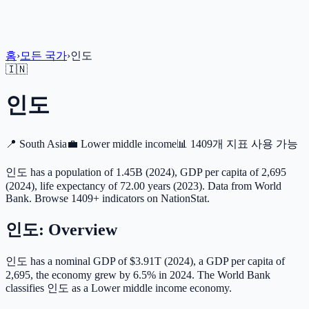
홈
›
모든 국가
›
인도
🇮🇳
인도
📍
South Asia
💼
Lower middle income
📊
1409개 지표 사용 가능
인도 has a population of 1.45B (2024), GDP per capita of 2,695
(2024), life expectancy of 72.00 years (2023). Data from World
Bank. Browse 1409+ indicators on NationStat.
인도
: Overview
인도 has a nominal GDP of $3.91T (2024), a GDP per capita of
2,695, the economy grew by 6.5% in 2024. The World Bank
classifies 인도 as a Lower middle income economy.