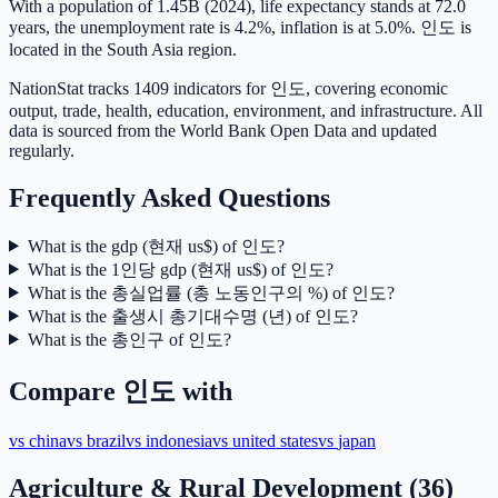
With a population of 1.45B (2024), life expectancy stands at 72.0
years, the unemployment rate is 4.2%, inflation is at 5.0%. 인도 is
located in the South Asia region.
NationStat tracks 1409 indicators for 인도, covering economic
output, trade, health, education, environment, and infrastructure. All
data is sourced from the World Bank Open Data and updated
regularly.
Frequently Asked Questions
What is the gdp (현재 us$) of 인도?
What is the 1인당 gdp (현재 us$) of 인도?
What is the 총실업률 (총 노동인구의 %) of 인도?
What is the 출생시 총기대수명 (년) of 인도?
What is the 총인구 of 인도?
Compare
인도
with
vs
china
vs
brazil
vs
indonesia
vs
united states
vs
japan
Agriculture & Rural Development
(
36
)