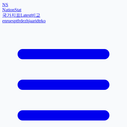
NS
NationStat
국가
지표
Latest
비교
en
ru
es
pt
fr
de
zh
ja
ar
id
tr
ko