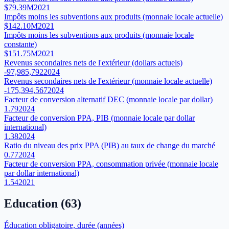
$79.39M
2021
Impôts moins les subventions aux produits (monnaie locale actuelle)
$142.10M
2021
Impôts moins les subventions aux produits (monnaie locale
constante)
$151.75M
2021
Revenus secondaires nets de l'extérieur (dollars actuels)
-97,985,792
2024
Revenus secondaires nets de l'extérieur (monnaie locale actuelle)
-175,394,567
2024
Facteur de conversion alternatif DEC (monnaie locale par dollar)
1.79
2024
Facteur de conversion PPA, PIB (monnaie locale par dollar
international)
1.38
2024
Ratio du niveau des prix PPA (PIB) au taux de change du marché
0.77
2024
Facteur de conversion PPA, consommation privée (monnaie locale
par dollar international)
1.54
2021
Education
(
63
)
Éducation obligatoire, durée (années)