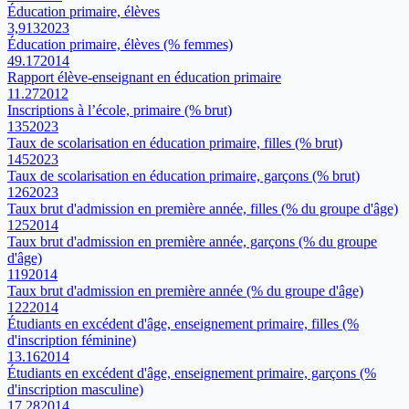
Éducation primaire, élèves
3,913
2023
Éducation primaire, élèves (% femmes)
49.17
2014
Rapport élève-enseignant en éducation primaire
11.27
2012
Inscriptions à l’école, primaire (% brut)
135
2023
Taux de scolarisation en éducation primaire, filles (% brut)
145
2023
Taux de scolarisation en éducation primaire, garçons (% brut)
126
2023
Taux brut d'admission en première année, filles (% du groupe d'âge)
125
2014
Taux brut d'admission en première année, garçons (% du groupe
d'âge)
119
2014
Taux brut d'admission en première année (% du groupe d'âge)
122
2014
Étudiants en excédent d'âge, enseignement primaire, filles (%
d'inscription féminine)
13.16
2014
Étudiants en excédent d'âge, enseignement primaire, garçons (%
d'inscription masculine)
17.28
2014