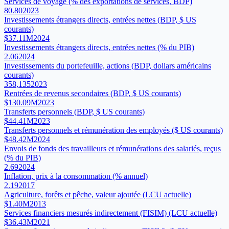
Services de voyage (% des exportations de services, BDP)
80.80
2023
Investissements étrangers directs, entrées nettes (BDP, $ US
courants)
$37.11M
2024
Investissements étrangers directs, entrées nettes (% du PIB)
2.06
2024
Investissements du portefeuille, actions (BDP, dollars américains
courants)
358,135
2023
Rentrées de revenus secondaires (BDP, $ US courants)
$130.09M
2023
Transferts personnels (BDP, $ US courants)
$44.41M
2023
Transferts personnels et rémunération des employés ($ US courants)
$48.42M
2024
Envois de fonds des travailleurs et rémunérations des salariés, reçus
(% du PIB)
2.69
2024
Inflation, prix à la consommation (% annuel)
2.19
2017
Agriculture, forêts et pêche, valeur ajoutée (LCU actuelle)
$1.40M
2013
Services financiers mesurés indirectement (FISIM) (LCU actuelle)
$36.43M
2021