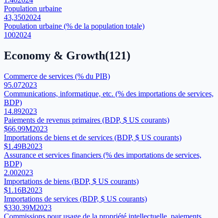
Population urbaine
43,350
2024
Population urbaine (% de la population totale)
100
2024
Economy & Growth
(
121
)
Commerce de services (% du PIB)
95.07
2023
Communications, informatique, etc. (% des importations de services,
BDP)
14.89
2023
Paiements de revenus primaires (BDP, $ US courants)
$66.99M
2023
Importations de biens et de services (BDP, $ US courants)
$1.49B
2023
Assurance et services financiers (% des importations de services,
BDP)
2.00
2023
Importations de biens (BDP, $ US courants)
$1.16B
2023
Importations de services (BDP, $ US courants)
$330.39M
2023
Commissions pour usage de la propriété intellectuelle, paiements