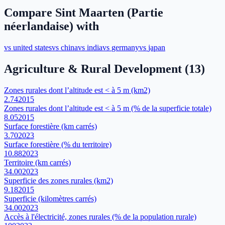
Compare
Sint Maarten (Partie
néerlandaise)
with
vs
united states
vs
china
vs
india
vs
germany
vs
japan
Agriculture & Rural Development
(
13
)
Zones rurales dont l’altitude est < à 5 m (km2)
2.74
2015
Zones rurales dont l’altitude est < à 5 m (% de la superficie totale)
8.05
2015
Surface forestière (km carrés)
3.70
2023
Surface forestière (% du territoire)
10.88
2023
Territoire (km carrés)
34.00
2023
Superficie des zones rurales (km2)
9.18
2015
Superficie (kilomètres carrés)
34.00
2023
Accès à l'électricité, zones rurales (% de la population rurale)