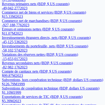
Revenus primaires nets (BDP, $ US courants)
-49,042,277
2023
Commerce net de biens et services (BDP, $ US courants)
$15.33M
2023
Commerce net de marchandises (BDP, $ US courants)
-927,188,776
2023
Erreurs et omissions nettes (BDP, $ US courants)
$11.07M
2023
Investissements étrangers directs, nets (BDP, $ US courants)
-45,125,536
2023
Investissements du portefeuille, nets (BDP, $ US courants)
-58,102,574
2023
Variations des réserves nettes (BDP, $ US courants)
-15,653,017
2023
Revenus secondaires nets (BDP, $ US courants)
-82,982,176
2023
Compte de capitaux nets (BDP, $ US courants)
$99.87M
2023
Subventions, hors coopération technique (BDP, dollars US courants)
$126.79M
1999
Subventions de coopération technique (BDP, dollars US courants)
$1.10M
1999
Exportations de services de TIC (BDP, $ US courants)
$5.39M
2023