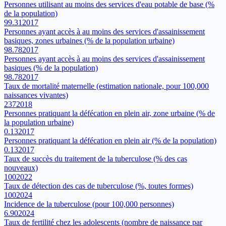
Personnes utilisant au moins des services d'eau potable de base (%
de la population)
99.31
2017
Personnes ayant accès à au moins des services d'assainissement
basiques, zones urbaines (% de la population urbaine)
98.78
2017
Personnes ayant accès à au moins des services d'assainissement
basiques (% de la population)
98.78
2017
Taux de mortalité maternelle (estimation nationale, pour 100,000
naissances vivantes)
237
2018
Personnes pratiquant la défécation en plein air, zone urbaine (% de
la population urbaine)
0.13
2017
Personnes pratiquant la défécation en plein air (% de la population)
0.13
2017
Taux de succès du traitement de la tuberculose (% des cas
nouveaux)
100
2022
Taux de détection des cas de tuberculose (%, toutes formes)
100
2024
Incidence de la tuberculose (pour 100,000 personnes)
6.90
2024
Taux de fertilité chez les adolescents (nombre de naissance par