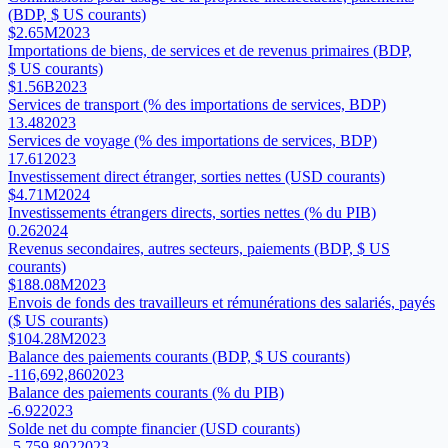
(BDP, $ US courants)
$2.65M
2023
Importations de biens, de services et de revenus primaires (BDP,
$ US courants)
$1.56B
2023
Services de transport (% des importations de services, BDP)
13.48
2023
Services de voyage (% des importations de services, BDP)
17.61
2023
Investissement direct étranger, sorties nettes (USD courants)
$4.71M
2024
Investissements étrangers directs, sorties nettes (% du PIB)
0.26
2024
Revenus secondaires, autres secteurs, paiements (BDP, $ US
courants)
$188.08M
2023
Envois de fonds des travailleurs et rémunérations des salariés, payés
($ US courants)
$104.28M
2023
Balance des paiements courants (BDP, $ US courants)
-116,692,860
2023
Balance des paiements courants (% du PIB)
-6.92
2023
Solde net du compte financier (USD courants)
-5,759,802
2023