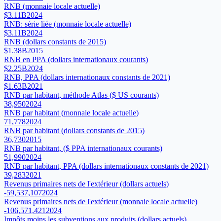
RNB (monnaie locale actuelle)
$3.11B
2024
RNB: série liée (monnaie locale actuelle)
$3.11B
2024
RNB (dollars constants de 2015)
$1.38B
2015
RNB en PPA (dollars internationaux courants)
$2.25B
2024
RNB, PPA (dollars internationaux constants de 2021)
$1.63B
2021
RNB par habitant, méthode Atlas ($ US courants)
38,950
2024
RNB par habitant (monnaie locale actuelle)
71,778
2024
RNB par habitant (dollars constants de 2015)
36,730
2015
RNB par habitant, ($ PPA internationaux courants)
51,990
2024
RNB par habitant, PPA (dollars internationaux constants de 2021)
39,283
2021
Revenus primaires nets de l'extérieur (dollars actuels)
-59,537,107
2024
Revenus primaires nets de l'extérieur (monnaie locale actuelle)
-106,571,421
2024
Impôts moins les subventions aux produits (dollars actuels)