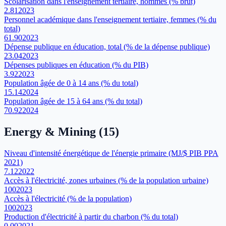
Scolarisation dans l'enseignement tertiaire, hommes (% brut)
2.81
2023
Personnel académique dans l'enseignement tertiaire, femmes (% du
total)
61.90
2023
Dépense publique en éducation, total (% de la dépense publique)
23.04
2023
Dépenses publiques en éducation (% du PIB)
3.92
2023
Population âgée de 0 à 14 ans (% du total)
15.14
2024
Population âgée de 15 à 64 ans (% du total)
70.92
2024
Energy & Mining
(
15
)
Niveau d'intensité énergétique de l'énergie primaire (MJ/$ PIB PPA
2021)
7.12
2022
Accès à l'électricité, zones urbaines (% de la population urbaine)
100
2023
Accès à l'électricité (% de la population)
100
2023
Production d'électricité à partir du charbon (% du total)
0.00
2021