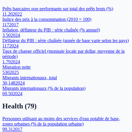
Prêts bancaires non performants sur total des prêts bruts (%)
11.20
2022
Indice des prix à la consommation (2010 = 100)
117
2017
Inflation, déflateur du PIB : série chaînée (% annuel)
3.50
2024
Déflateur du PIB : série chaînée (année de base varie selon les pays)
117
2024
Taux de change officiel (monnaie locale par dollar, moyenne de la
période)
1.79
2024
Migration nette
530
2025
Migrants internationaux, total
30,148
2024
Migrants internationaux (% de la population)
69.50
2024
Health
(
79
)
Personnes utilisant au moins des services d'eau potable de base,
zones urbaines (% de la population urbaine)
99.31
2017