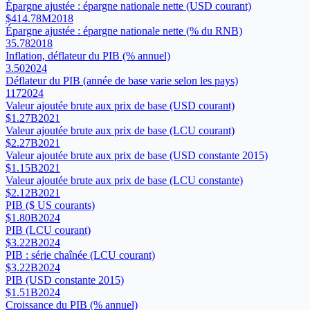
Épargne ajustée : épargne nationale nette (USD courant)
$414.78M
2018
Épargne ajustée : épargne nationale nette (% du RNB)
35.78
2018
Inflation, déflateur du PIB (% annuel)
3.50
2024
Déflateur du PIB (année de base varie selon les pays)
117
2024
Valeur ajoutée brute aux prix de base (USD courant)
$1.27B
2021
Valeur ajoutée brute aux prix de base (LCU courant)
$2.27B
2021
Valeur ajoutée brute aux prix de base (USD constante 2015)
$1.15B
2021
Valeur ajoutée brute aux prix de base (LCU constante)
$2.12B
2021
PIB ($ US courants)
$1.80B
2024
PIB (LCU courant)
$3.22B
2024
PIB : série chaînée (LCU courant)
$3.22B
2024
PIB (USD constante 2015)
$1.51B
2024
Croissance du PIB (% annuel)