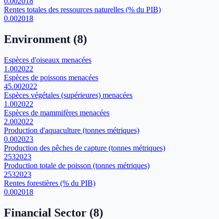
0.00
2018
Rentes totales des ressources naturelles (% du PIB)
0.00
2018
Environment
(
8
)
Espèces d'oiseaux menacées
1.00
2022
Espèces de poissons menacées
45.00
2022
Espèces végétales (supérieures) menacées
1.00
2022
Espèces de mammifères menacées
2.00
2022
Production d'aquaculture (tonnes métriques)
0.00
2023
Production des pêches de capture (tonnes métriques)
253
2023
Production totale de poisson (tonnes métriques)
253
2023
Rentes forestières (% du PIB)
0.00
2018
Financial Sector
(
8
)