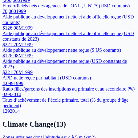
-200,000
1999
Flux officiels nets des agences de l'ONU, UNTA (USD courants)
70,000
1999
Aide publique au développement nette et aide officielle reçue (USD
courants)
$126.98M
1999
Aide publique au développement nette et aide officielle reçue (USD
constants de 2023)
$221.70M
1999
Aide publique au développement nette reçue ($ US courants)
$126.98M
1999
Aide publique au développement nette reçue (USD constants de
2023)
$221.70M
1999
APD nette reçue par habitant (USD courants)
4,099
1999
Ratio filles/garçons des inscriptions au primaire et au secondaire (%)
0.98
2014
Taux d’achèvement de l’école primaire, total (% du groupe d’âge
pertinent)
129
2014
Climate Change
(
13
)
Zones urbaines dont l’altitude est < à 5 m (km2)