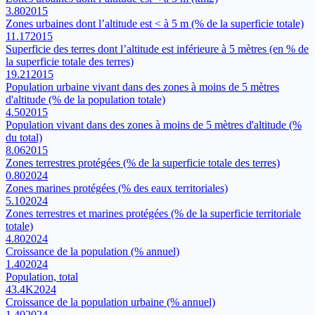
3.80
2015
Zones urbaines dont l’altitude est < à 5 m (% de la superficie totale)
11.17
2015
Superficie des terres dont l’altitude est inférieure à 5 mètres (en % de
la superficie totale des terres)
19.21
2015
Population urbaine vivant dans des zones à moins de 5 mètres
d'altitude (% de la population totale)
4.50
2015
Population vivant dans des zones à moins de 5 mètres d'altitude (%
du total)
8.06
2015
Zones terrestres protégées (% de la superficie totale des terres)
0.80
2024
Zones marines protégées (% des eaux territoriales)
5.10
2024
Zones terrestres et marines protégées (% de la superficie territoriale
totale)
4.80
2024
Croissance de la population (% annuel)
1.40
2024
Population, total
43.4K
2024
Croissance de la population urbaine (% annuel)
1.40
2024