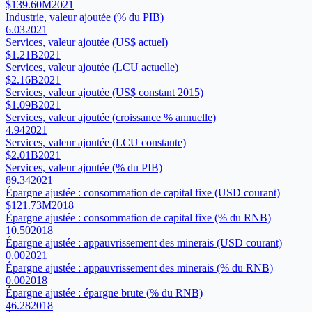
$139.60M
2021
Industrie, valeur ajoutée (% du PIB)
6.03
2021
Services, valeur ajoutée (US$ actuel)
$1.21B
2021
Services, valeur ajoutée (LCU actuelle)
$2.16B
2021
Services, valeur ajoutée (US$ constant 2015)
$1.09B
2021
Services, valeur ajoutée (croissance % annuelle)
4.94
2021
Services, valeur ajoutée (LCU constante)
$2.01B
2021
Services, valeur ajoutée (% du PIB)
89.34
2021
Épargne ajustée : consommation de capital fixe (USD courant)
$121.73M
2018
Épargne ajustée : consommation de capital fixe (% du RNB)
10.50
2018
Épargne ajustée : appauvrissement des minerais (USD courant)
0.00
2021
Épargne ajustée : appauvrissement des minerais (% du RNB)
0.00
2018
Épargne ajustée : épargne brute (% du RNB)
46.28
2018