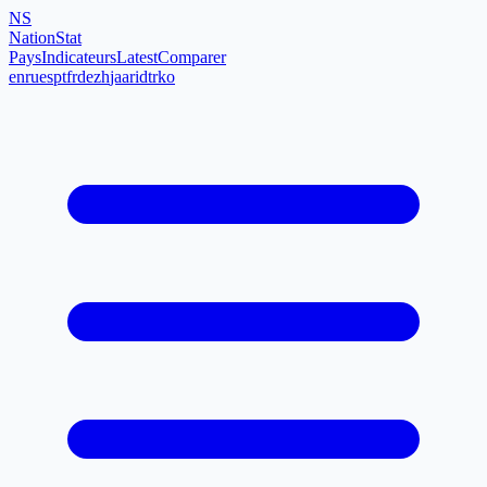
NS
NationStat
Pays
Indicateurs
Latest
Comparer
en
ru
es
pt
fr
de
zh
ja
ar
id
tr
ko