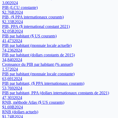
3.00
2024
PIB (LCU constante)
$2.76B
2024
PIB, ($ PPA internationaux courants)
$2.33B
2024
PIB, PPA ($ international constant 2021)
$2.05B
2024
PIB par habitant ($ US courants)
41,473
2024
PIB par habitant (monnaie locale actuelle)
74,236
2024
PIB par habitant (dollars constants de 2015)
34,840
2024
Croissance du PIB par habitant (% annuel)
1.57
2024
PIB par habitant (monnaie locale constante)
63,691
2024
PIB par habitant, ($ PPA internationaux courants)
53,769
2024
PIB par habitant, PPA (dollars internationaux constants de 2021)
47,303
2024
RNB, méthode Atlas ($ US courants)
$1.69B
2024
RNB (dollars actuels)
$1.74B
2024