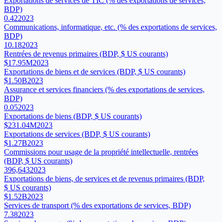
Exportations de services de TIC (% des exportations de services,
BDP)
0.42
2023
Communications, informatique, etc. (% des exportations de services,
BDP)
10.18
2023
Rentrées de revenus primaires (BDP, $ US courants)
$17.95M
2023
Exportations de biens et de services (BDP, $ US courants)
$1.50B
2023
Assurance et services financiers (% des exportations de services,
BDP)
0.05
2023
Exportations de biens (BDP, $ US courants)
$231.04M
2023
Exportations de services (BDP, $ US courants)
$1.27B
2023
Commissions pour usage de la propriété intellectuelle, rentrées
(BDP, $ US courants)
396,643
2023
Exportations de biens, de services et de revenus primaires (BDP,
$ US courants)
$1.52B
2023
Services de transport (% des exportations de services, BDP)
7.38
2023