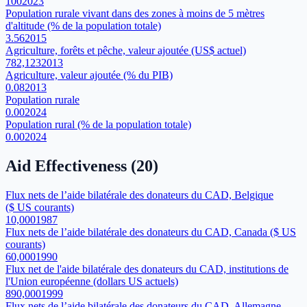
100
2023
Population rurale vivant dans des zones à moins de 5 mètres
d'altitude (% de la population totale)
3.56
2015
Agriculture, forêts et pêche, valeur ajoutée (US$ actuel)
782,123
2013
Agriculture, valeur ajoutée (% du PIB)
0.08
2013
Population rurale
0.00
2024
Population rural (% de la population totale)
0.00
2024
Aid Effectiveness
(
20
)
Flux nets de l’aide bilatérale des donateurs du CAD, Belgique
($ US courants)
10,000
1987
Flux nets de l’aide bilatérale des donateurs du CAD, Canada ($ US
courants)
60,000
1990
Flux net de l'aide bilatérale des donateurs du CAD, institutions de
l'Union européenne (dollars US actuels)
890,000
1999
Flux nets de l’aide bilatérale des donateurs du CAD, Allemagne