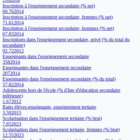
116
2014
Inscription à l'enseignement secondaire (% net)
69.76
2014
Inscription à l'enseignement secondaire, femmes (% net)
71.61
2014
Inscription à l'enseignement secondaire, hommes (% net)
67.83
2014
Inscriptions dans l'enseignement secondaire, privé (% du total du
secondaire)
92.72
2012
Enseignants dans l'enseignement secondaire
358
2014
Enseignantes dans l'enseignement secondaire
207
2014
Enseignantes dans l'enseignement secondaire (% du total)
57.82
2014
Adolescents hors de l'école (% d'âge d'éducation secondaire
inférieure)
1.67
2012
Ratio élèves-enseignants, enseignement tertiaire
3.59
2015
Scolarisation dans l'enseignement tertiaire (% brut)
7.65
2023
Scolarisation dans l'enseignement tertiaire, femmes (% brut)
12.55
2023