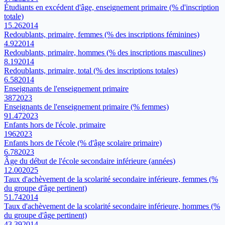
Étudiants en excédent d'âge, enseignement primaire (% d'inscription
totale)
15.26
2014
Redoublants, primaire, femmes (% des inscriptions féminines)
4.92
2014
Redoublants, primaire, hommes (% des inscriptions masculines)
8.19
2014
Redoublants, primaire, total (% des inscriptions totales)
6.58
2014
Enseignants de l'enseignement primaire
387
2023
Enseignants de l'enseignement primaire (% femmes)
91.47
2023
Enfants hors de l'école, primaire
196
2023
Enfants hors de l'école (% d'âge scolaire primaire)
6.78
2023
Âge du début de l'école secondaire inférieure (années)
12.00
2025
Taux d'achèvement de la scolarité secondaire inférieure, femmes (%
du groupe d'âge pertinent)
51.74
2014
Taux d'achèvement de la scolarité secondaire inférieure, hommes (%
du groupe d'âge pertinent)
43.39
2014