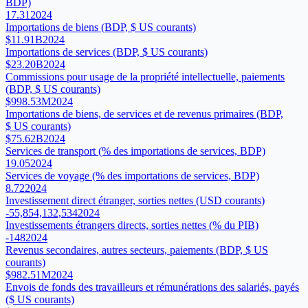
BDP)
17.31
2024
Importations de biens (BDP, $ US courants)
$11.91B
2024
Importations de services (BDP, $ US courants)
$23.20B
2024
Commissions pour usage de la propriété intellectuelle, paiements
(BDP, $ US courants)
$998.53M
2024
Importations de biens, de services et de revenus primaires (BDP,
$ US courants)
$75.62B
2024
Services de transport (% des importations de services, BDP)
19.05
2024
Services de voyage (% des importations de services, BDP)
8.72
2024
Investissement direct étranger, sorties nettes (USD courants)
-55,854,132,534
2024
Investissements étrangers directs, sorties nettes (% du PIB)
-148
2024
Revenus secondaires, autres secteurs, paiements (BDP, $ US
courants)
$982.51M
2024
Envois de fonds des travailleurs et rémunérations des salariés, payés
($ US courants)