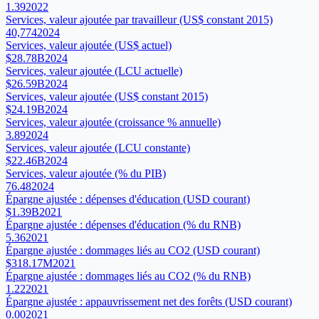
1.39
2022
Services, valeur ajoutée par travailleur (US$ constant 2015)
40,774
2024
Services, valeur ajoutée (US$ actuel)
$28.78B
2024
Services, valeur ajoutée (LCU actuelle)
$26.59B
2024
Services, valeur ajoutée (US$ constant 2015)
$24.19B
2024
Services, valeur ajoutée (croissance % annuelle)
3.89
2024
Services, valeur ajoutée (LCU constante)
$22.46B
2024
Services, valeur ajoutée (% du PIB)
76.48
2024
Épargne ajustée : dépenses d'éducation (USD courant)
$1.39B
2021
Épargne ajustée : dépenses d'éducation (% du RNB)
5.36
2021
Épargne ajustée : dommages liés au CO2 (USD courant)
$318.17M
2021
Épargne ajustée : dommages liés au CO2 (% du RNB)
1.22
2021
Épargne ajustée : appauvrissement net des forêts (USD courant)
0.00
2021