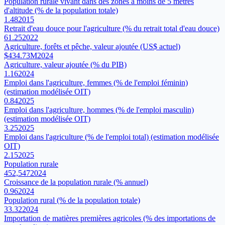
Population rurale vivant dans des zones à moins de 5 mètres
d'altitude (% de la population totale)
1.48
2015
Retrait d'eau douce pour l'agriculture (% du retrait total d'eau douce)
61.25
2022
Agriculture, forêts et pêche, valeur ajoutée (US$ actuel)
$434.73M
2024
Agriculture, valeur ajoutée (% du PIB)
1.16
2024
Emploi dans l'agriculture, femmes (% de l'emploi féminin)
(estimation modélisée OIT)
0.84
2025
Emploi dans l'agriculture, hommes (% de l'emploi masculin)
(estimation modélisée OIT)
3.25
2025
Emploi dans l'agriculture (% de l'emploi total) (estimation modélisée
OIT)
2.15
2025
Population rurale
452,547
2024
Croissance de la population rurale (% annuel)
0.96
2024
Population rural (% de la population totale)
33.32
2024
Importation de matières premières agricoles (% des importations de