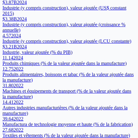
$3.87B
2024
Industrie (y compris construction), valeur ajoutée (US$ constant
2015)
$3.38B
2024
Industrie (y compris construction), valeur ajoutée (croissance %
annuelle)
4.57
2024
Industrie (y compris construction), valeur ajoutée (LCU constante)
$3.21B
2024
Industrie, valeur ajoutée (% du PIB)
11.14
2024
Produits chimiques (% de la valeur ajoutée dans la manufacture)
12.75
2022
Produits alimentaires, boissons et tabac (% de la valeur ajoutée dans
la manufacture)
31.80
2022
Machines et équipements de transport (% de la valeur ajoutée dans
la manufacture)
14.41
2022
Autres industries manufacturières (% de la valeur ajoutée dans la
manufacture)
39.64
2022
Manufactura de technologie moyenne et haute (% de la fabrication)
27.68
2022
Textiles et vêtements (% de la valeur ajoutée dans la manufacture)