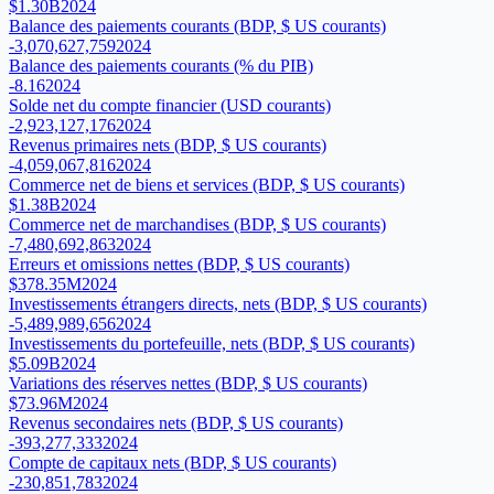
$1.30B
2024
Balance des paiements courants (BDP, $ US courants)
-3,070,627,759
2024
Balance des paiements courants (% du PIB)
-8.16
2024
Solde net du compte financier (USD courants)
-2,923,127,176
2024
Revenus primaires nets (BDP, $ US courants)
-4,059,067,816
2024
Commerce net de biens et services (BDP, $ US courants)
$1.38B
2024
Commerce net de marchandises (BDP, $ US courants)
-7,480,692,863
2024
Erreurs et omissions nettes (BDP, $ US courants)
$378.35M
2024
Investissements étrangers directs, nets (BDP, $ US courants)
-5,489,989,656
2024
Investissements du portefeuille, nets (BDP, $ US courants)
$5.09B
2024
Variations des réserves nettes (BDP, $ US courants)
$73.96M
2024
Revenus secondaires nets (BDP, $ US courants)
-393,277,333
2024
Compte de capitaux nets (BDP, $ US courants)
-230,851,783
2024