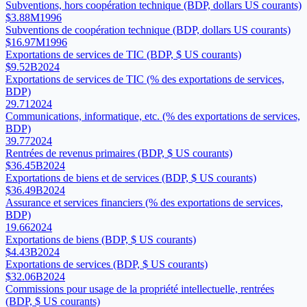
Subventions, hors coopération technique (BDP, dollars US courants)
$3.88M
1996
Subventions de coopération technique (BDP, dollars US courants)
$16.97M
1996
Exportations de services de TIC (BDP, $ US courants)
$9.52B
2024
Exportations de services de TIC (% des exportations de services,
BDP)
29.71
2024
Communications, informatique, etc. (% des exportations de services,
BDP)
39.77
2024
Rentrées de revenus primaires (BDP, $ US courants)
$36.45B
2024
Exportations de biens et de services (BDP, $ US courants)
$36.49B
2024
Assurance et services financiers (% des exportations de services,
BDP)
19.66
2024
Exportations de biens (BDP, $ US courants)
$4.43B
2024
Exportations de services (BDP, $ US courants)
$32.06B
2024
Commissions pour usage de la propriété intellectuelle, rentrées
(BDP, $ US courants)