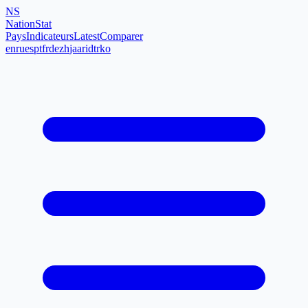
NS
NationStat
Pays
Indicateurs
Latest
Comparer
en
ru
es
pt
fr
de
zh
ja
ar
id
tr
ko