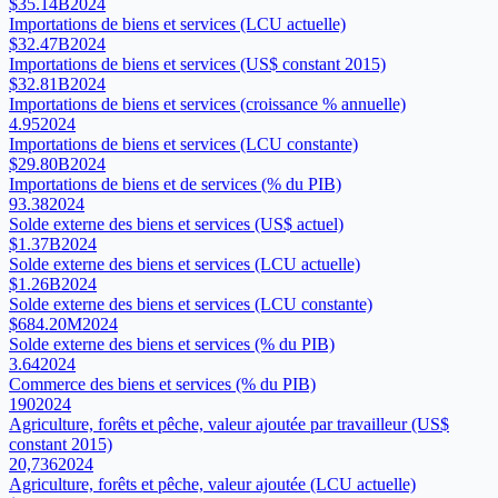
$35.14B
2024
Importations de biens et services (LCU actuelle)
$32.47B
2024
Importations de biens et services (US$ constant 2015)
$32.81B
2024
Importations de biens et services (croissance % annuelle)
4.95
2024
Importations de biens et services (LCU constante)
$29.80B
2024
Importations de biens et de services (% du PIB)
93.38
2024
Solde externe des biens et services (US$ actuel)
$1.37B
2024
Solde externe des biens et services (LCU actuelle)
$1.26B
2024
Solde externe des biens et services (LCU constante)
$684.20M
2024
Solde externe des biens et services (% du PIB)
3.64
2024
Commerce des biens et services (% du PIB)
190
2024
Agriculture, forêts et pêche, valeur ajoutée par travailleur (US$
constant 2015)
20,736
2024
Agriculture, forêts et pêche, valeur ajoutée (LCU actuelle)