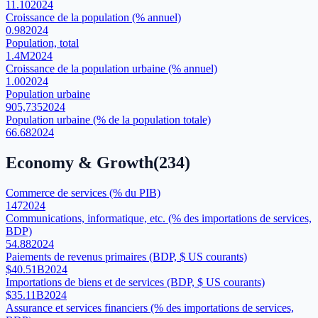
11.10
2024
Croissance de la population (% annuel)
0.98
2024
Population, total
1.4M
2024
Croissance de la population urbaine (% annuel)
1.00
2024
Population urbaine
905,735
2024
Population urbaine (% de la population totale)
66.68
2024
Economy & Growth
(
234
)
Commerce de services (% du PIB)
147
2024
Communications, informatique, etc. (% des importations de services,
BDP)
54.88
2024
Paiements de revenus primaires (BDP, $ US courants)
$40.51B
2024
Importations de biens et de services (BDP, $ US courants)
$35.11B
2024
Assurance et services financiers (% des importations de services,