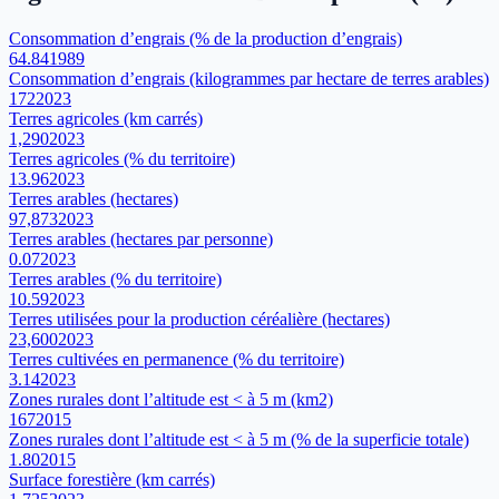
Consommation d’engrais (% de la production d’engrais)
64.84
1989
Consommation d’engrais (kilogrammes par hectare de terres arables)
172
2023
Terres agricoles (km carrés)
1,290
2023
Terres agricoles (% du territoire)
13.96
2023
Terres arables (hectares)
97,873
2023
Terres arables (hectares par personne)
0.07
2023
Terres arables (% du territoire)
10.59
2023
Terres utilisées pour la production céréalière (hectares)
23,600
2023
Terres cultivées en permanence (% du territoire)
3.14
2023
Zones rurales dont l’altitude est < à 5 m (km2)
167
2015
Zones rurales dont l’altitude est < à 5 m (% de la superficie totale)
1.80
2015
Surface forestière (km carrés)