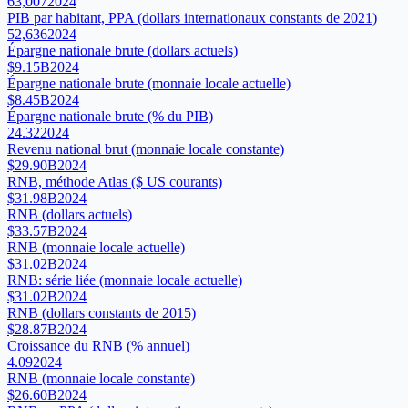
63,007
2024
PIB par habitant, PPA (dollars internationaux constants de 2021)
52,636
2024
Épargne nationale brute (dollars actuels)
$9.15B
2024
Épargne nationale brute (monnaie locale actuelle)
$8.45B
2024
Épargne nationale brute (% du PIB)
24.32
2024
Revenu national brut (monnaie locale constante)
$29.90B
2024
RNB, méthode Atlas ($ US courants)
$31.98B
2024
RNB (dollars actuels)
$33.57B
2024
RNB (monnaie locale actuelle)
$31.02B
2024
RNB: série liée (monnaie locale actuelle)
$31.02B
2024
RNB (dollars constants de 2015)
$28.87B
2024
Croissance du RNB (% annuel)
4.09
2024
RNB (monnaie locale constante)
$26.60B
2024