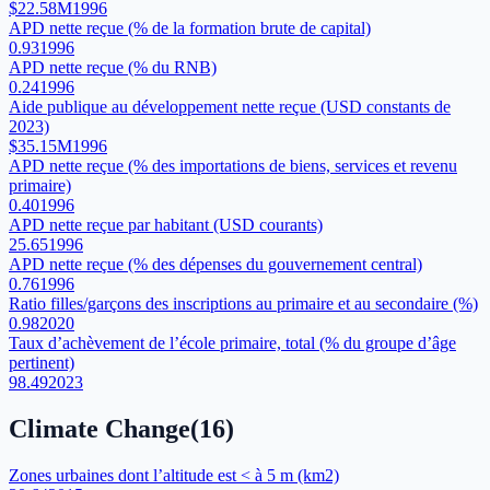
$22.58M
1996
APD nette reçue (% de la formation brute de capital)
0.93
1996
APD nette reçue (% du RNB)
0.24
1996
Aide publique au développement nette reçue (USD constants de
2023)
$35.15M
1996
APD nette reçue (% des importations de biens, services et revenu
primaire)
0.40
1996
APD nette reçue par habitant (USD courants)
25.65
1996
APD nette reçue (% des dépenses du gouvernement central)
0.76
1996
Ratio filles/garçons des inscriptions au primaire et au secondaire (%)
0.98
2020
Taux d’achèvement de l’école primaire, total (% du groupe d’âge
pertinent)
98.49
2023
Climate Change
(
16
)
Zones urbaines dont l’altitude est < à 5 m (km2)