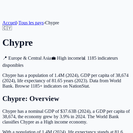
Accueil
›
Tous les pays
›
Chypre
🇨🇾
Chypre
📍
Europe & Central Asia
💼
High income
📊
1185 indicateurs
disponibles
Chypre has a population of 1.4M (2024), GDP per capita of 38,674
(2024), life expectancy of 81.65 years (2023). Data from World
Bank. Browse 1185+ indicators on NationStat.
Chypre
: Overview
Chypre has a nominal GDP of $37.63B (2024), a GDP per capita of
38,674, the economy grew by 3.9% in 2024. The World Bank
classifies Chypre as a High income economy.
With a population of 1.4M (2024), life expectancy stands at 81.6