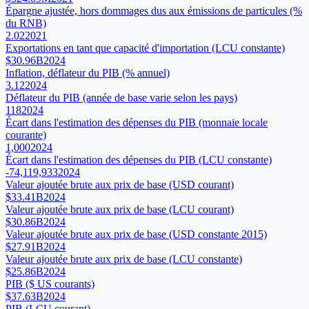
Épargne ajustée, hors dommages dus aux émissions de particules (%
du RNB)
2.02
2021
Exportations en tant que capacité d'importation (LCU constante)
$30.96B
2024
Inflation, déflateur du PIB (% annuel)
3.12
2024
Déflateur du PIB (année de base varie selon les pays)
118
2024
Écart dans l'estimation des dépenses du PIB (monnaie locale
courante)
1,000
2024
Écart dans l'estimation des dépenses du PIB (LCU constante)
-74,119,933
2024
Valeur ajoutée brute aux prix de base (USD courant)
$33.41B
2024
Valeur ajoutée brute aux prix de base (LCU courant)
$30.86B
2024
Valeur ajoutée brute aux prix de base (USD constante 2015)
$27.91B
2024
Valeur ajoutée brute aux prix de base (LCU constante)
$25.86B
2024
PIB ($ US courants)
$37.63B
2024
PIB (LCU courant)