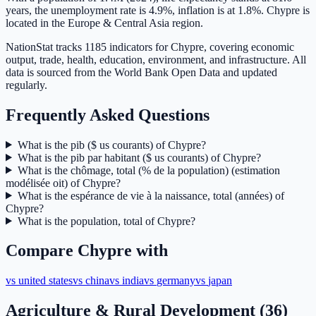
years, the unemployment rate is 4.9%, inflation is at 1.8%. Chypre is
located in the Europe & Central Asia region.
NationStat tracks 1185 indicators for Chypre, covering economic
output, trade, health, education, environment, and infrastructure. All
data is sourced from the World Bank Open Data and updated
regularly.
Frequently Asked Questions
What is the pib ($ us courants) of Chypre?
What is the pib par habitant ($ us courants) of Chypre?
What is the chômage, total (% de la population) (estimation
modélisée oit) of Chypre?
What is the espérance de vie à la naissance, total (années) of
Chypre?
What is the population, total of Chypre?
Compare
Chypre
with
vs
united states
vs
china
vs
india
vs
germany
vs
japan
Agriculture & Rural Development
(
36
)