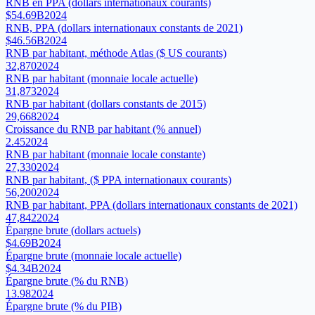
RNB en PPA (dollars internationaux courants)
$54.69B
2024
RNB, PPA (dollars internationaux constants de 2021)
$46.56B
2024
RNB par habitant, méthode Atlas ($ US courants)
32,870
2024
RNB par habitant (monnaie locale actuelle)
31,873
2024
RNB par habitant (dollars constants de 2015)
29,668
2024
Croissance du RNB par habitant (% annuel)
2.45
2024
RNB par habitant (monnaie locale constante)
27,330
2024
RNB par habitant, ($ PPA internationaux courants)
56,200
2024
RNB par habitant, PPA (dollars internationaux constants de 2021)
47,842
2024
Épargne brute (dollars actuels)
$4.69B
2024
Épargne brute (monnaie locale actuelle)
$4.34B
2024
Épargne brute (% du RNB)
13.98
2024
Épargne brute (% du PIB)