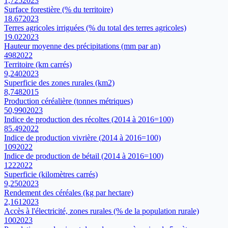
1,725
2023
Surface forestière (% du territoire)
18.67
2023
Terres agricoles irriguées (% du total des terres agricoles)
19.02
2023
Hauteur moyenne des précipitations (mm par an)
498
2022
Territoire (km carrés)
9,240
2023
Superficie des zones rurales (km2)
8,748
2015
Production céréalière (tonnes métriques)
50,990
2023
Indice de production des récoltes (2014 à 2016=100)
85.49
2022
Indice de production vivrière (2014 à 2016=100)
109
2022
Indice de production de bétail (2014 à 2016=100)
122
2022
Superficie (kilomètres carrés)
9,250
2023
Rendement des céréales (kg par hectare)
2,161
2023
Accès à l'électricité, zones rurales (% de la population rurale)
100
2023