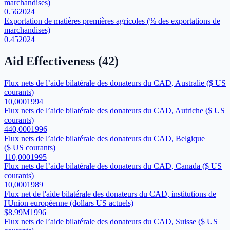
marchandises)
0.56
2024
Exportation de matières premières agricoles (% des exportations de
marchandises)
0.45
2024
Aid Effectiveness
(
42
)
Flux nets de l’aide bilatérale des donateurs du CAD, Australie ($ US
courants)
10,000
1994
Flux nets de l’aide bilatérale des donateurs du CAD, Autriche ($ US
courants)
440,000
1996
Flux nets de l’aide bilatérale des donateurs du CAD, Belgique
($ US courants)
110,000
1995
Flux nets de l’aide bilatérale des donateurs du CAD, Canada ($ US
courants)
10,000
1989
Flux net de l'aide bilatérale des donateurs du CAD, institutions de
l'Union européenne (dollars US actuels)
$8.99M
1996
Flux nets de l’aide bilatérale des donateurs du CAD, Suisse ($ US