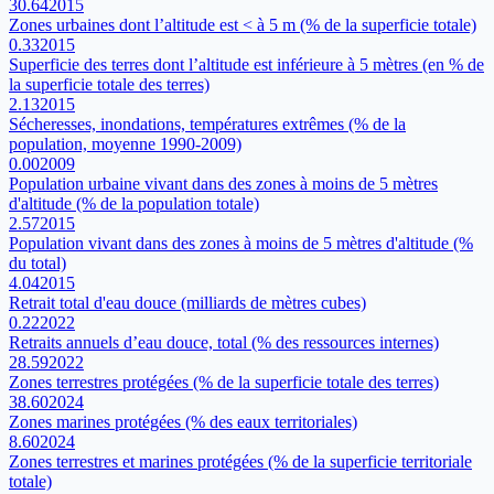
30.64
2015
Zones urbaines dont l’altitude est < à 5 m (% de la superficie totale)
0.33
2015
Superficie des terres dont l’altitude est inférieure à 5 mètres (en % de
la superficie totale des terres)
2.13
2015
Sécheresses, inondations, températures extrêmes (% de la
population, moyenne 1990-2009)
0.00
2009
Population urbaine vivant dans des zones à moins de 5 mètres
d'altitude (% de la population totale)
2.57
2015
Population vivant dans des zones à moins de 5 mètres d'altitude (%
du total)
4.04
2015
Retrait total d'eau douce (milliards de mètres cubes)
0.22
2022
Retraits annuels d’eau douce, total (% des ressources internes)
28.59
2022
Zones terrestres protégées (% de la superficie totale des terres)
38.60
2024
Zones marines protégées (% des eaux territoriales)
8.60
2024
Zones terrestres et marines protégées (% de la superficie territoriale
totale)