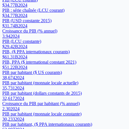
$34.77B
2024
PIB : série chaînée (LCU courant)
$34.77B
2024
PIB (USD constante 2015)
$31.74B
2024
Croissance du PIB (% annuel)
3.94
2024
PIB (LCU constante)
$29.42B
2024
PIB, ($ PPA internationaux courants)
$61.31B
2024
PIB, PPA ($ international constant 2021)
$51.22B
2024
PIB par habitant ($ US courants)
38,674
2024
PIB par habitant (monnaie locale actuelle)
35,731
2024
PIB par habitant (dollars constants de 2015)
32,617
2024
Croissance du PIB par habitant (% annuel)
2.30
2024
PIB par habitant (monnaie locale constante)
30,233
2024
PIB par habitant, ($ PPA internationaux courants)