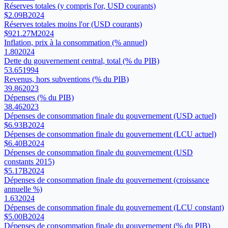
Réserves totales (y compris l'or, USD courants)
$2.09B
2024
Réserves totales moins l'or (USD courants)
$921.27M
2024
Inflation, prix à la consommation (% annuel)
1.80
2024
Dette du gouvernement central, total (% du PIB)
53.65
1994
Revenus, hors subventions (% du PIB)
39.86
2023
Dépenses (% du PIB)
38.46
2023
Dépenses de consommation finale du gouvernement (USD actuel)
$6.93B
2024
Dépenses de consommation finale du gouvernement (LCU actuel)
$6.40B
2024
Dépenses de consommation finale du gouvernement (USD
constants 2015)
$5.17B
2024
Dépenses de consommation finale du gouvernement (croissance
annuelle %)
1.63
2024
Dépenses de consommation finale du gouvernement (LCU constant)
$5.00B
2024
Dépenses de consommation finale du gouvernement (% du PIB)