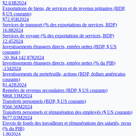
$2.63B
2024
Exportations de biens, de services et de revenus primaires (BDP,
$ US courants)
$72.95B
2024
Services de transport (% des exportations de services, BDP)
16.88
2024
Services de voyage (% des exportations de services, BDP)
12.45
2024
Investissements étrangers directs, entrées nettes (BDP, $ US
courants)
-50,364,142,878
2024
Investissements étrangers directs, entrées nettes (% du PIB)
-134
2024
Investissements du portefeuille, actions (BDP, dollars américains
courants)
$1.42B
2024
Rentrées de revenus secondaires (BDP, $ US courants)
$868.33M
2024
Transferts personnels (BDP, $ US courants)
$566.56M
2024
Transferts personnels et rémunération des employés ($ US courants)
$677.03M
2024
Envois de fonds des travailleurs et rémunérations des salariés, reçus
(% du PIB)
1.80
2024