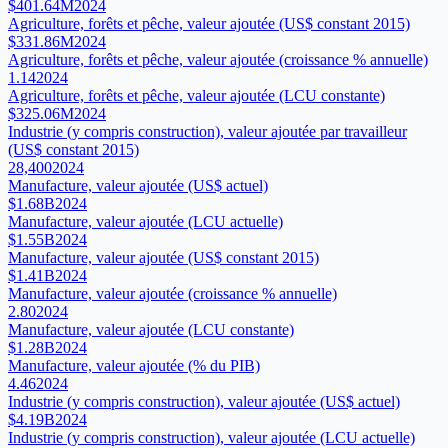
$401.64M
2024
Agriculture, forêts et pêche, valeur ajoutée (US$ constant 2015)
$331.86M
2024
Agriculture, forêts et pêche, valeur ajoutée (croissance % annuelle)
1.14
2024
Agriculture, forêts et pêche, valeur ajoutée (LCU constante)
$325.06M
2024
Industrie (y compris construction), valeur ajoutée par travailleur
(US$ constant 2015)
28,400
2024
Manufacture, valeur ajoutée (US$ actuel)
$1.68B
2024
Manufacture, valeur ajoutée (LCU actuelle)
$1.55B
2024
Manufacture, valeur ajoutée (US$ constant 2015)
$1.41B
2024
Manufacture, valeur ajoutée (croissance % annuelle)
2.80
2024
Manufacture, valeur ajoutée (LCU constante)
$1.28B
2024
Manufacture, valeur ajoutée (% du PIB)
4.46
2024
Industrie (y compris construction), valeur ajoutée (US$ actuel)
$4.19B
2024
Industrie (y compris construction), valeur ajoutée (LCU actuelle)