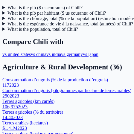
What is the pib ($ us courants) of Chili?
What is the pib par habitant ($ us courants) of Chili?
What is the chômage, total (% de la population) (estimation modélis
What is the espérance de vie à la naissance, total (années) of Chili?
What is the population, total of Chili?
Compare
Chili
with
vs
united states
vs
china
vs
india
vs
germany
vs
japan
Agriculture & Rural Development
(
36
)
Consommation d’engrais (% de la production d’engrais)
117
2023
Consommation d’engrais (kilogrammes par hectare de terres arables)
250
2023
Terres agricoles (km carrés)
106,975
2023
Terres agricoles (% du territoire)
14.40
2023
Terres arables (hectares)
$1.41M
2023
Terres arables (hectares par personne)