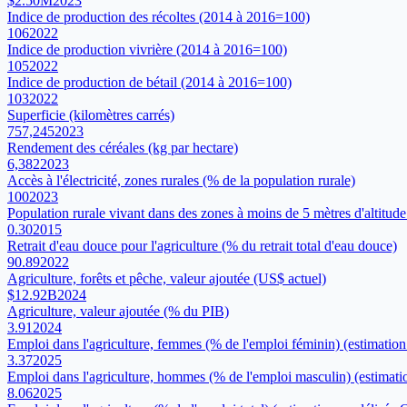
$2.50M
2023
Indice de production des récoltes (2014 à 2016=100)
106
2022
Indice de production vivrière (2014 à 2016=100)
105
2022
Indice de production de bétail (2014 à 2016=100)
103
2022
Superficie (kilomètres carrés)
757,245
2023
Rendement des céréales (kg par hectare)
6,382
2023
Accès à l'électricité, zones rurales (% de la population rurale)
100
2023
Population rurale vivant dans des zones à moins de 5 mètres d'altitude
0.30
2015
Retrait d'eau douce pour l'agriculture (% du retrait total d'eau douce)
90.89
2022
Agriculture, forêts et pêche, valeur ajoutée (US$ actuel)
$12.92B
2024
Agriculture, valeur ajoutée (% du PIB)
3.91
2024
Emploi dans l'agriculture, femmes (% de l'emploi féminin) (estimatio
3.37
2025
Emploi dans l'agriculture, hommes (% de l'emploi masculin) (estimat
8.06
2025