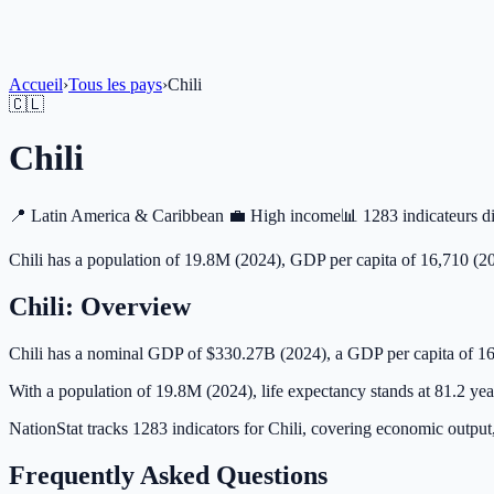
Accueil
›
Tous les pays
›
Chili
🇨🇱
Chili
📍
Latin America & Caribbean
💼
High income
📊
1283 indicateurs d
Chili has a population of 19.8M (2024), GDP per capita of 16,710 (2
Chili
: Overview
Chili has a nominal GDP of $330.27B (2024), a GDP per capita of 1
With a population of 19.8M (2024), life expectancy stands at 81.2 year
NationStat tracks 1283 indicators for Chili, covering economic output
Frequently Asked Questions