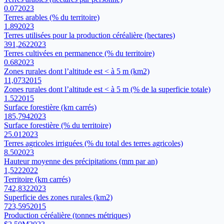
0.07
2023
Terres arables (% du territoire)
1.89
2023
Terres utilisées pour la production céréalière (hectares)
391,262
2023
Terres cultivées en permanence (% du territoire)
0.68
2023
Zones rurales dont l’altitude est < à 5 m (km2)
11,073
2015
Zones rurales dont l’altitude est < à 5 m (% de la superficie totale)
1.52
2015
Surface forestière (km carrés)
185,794
2023
Surface forestière (% du territoire)
25.01
2023
Terres agricoles irriguées (% du total des terres agricoles)
8.50
2023
Hauteur moyenne des précipitations (mm par an)
1,522
2022
Territoire (km carrés)
742,832
2023
Superficie des zones rurales (km2)
723,595
2015
Production céréalière (tonnes métriques)