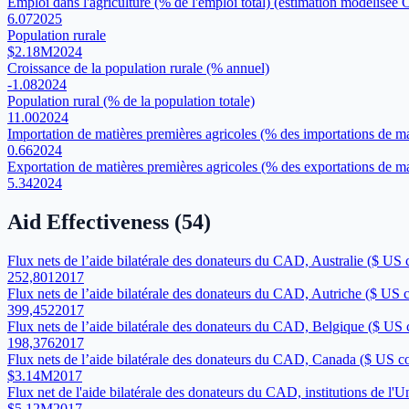
Emploi dans l'agriculture (% de l'emploi total) (estimation modélisée 
6.07
2025
Population rurale
$2.18M
2024
Croissance de la population rurale (% annuel)
-1.08
2024
Population rural (% de la population totale)
11.00
2024
Importation de matières premières agricoles (% des importations de m
0.66
2024
Exportation de matières premières agricoles (% des exportations de m
5.34
2024
Aid Effectiveness
(
54
)
Flux nets de l’aide bilatérale des donateurs du CAD, Australie ($ US 
252,801
2017
Flux nets de l’aide bilatérale des donateurs du CAD, Autriche ($ US 
399,452
2017
Flux nets de l’aide bilatérale des donateurs du CAD, Belgique ($ US 
198,376
2017
Flux nets de l’aide bilatérale des donateurs du CAD, Canada ($ US c
$3.14M
2017
Flux net de l'aide bilatérale des donateurs du CAD, institutions de l'
$5.12M
2017