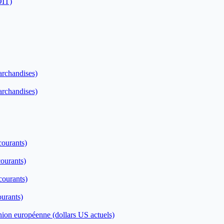
OIT)
archandises)
archandises)
courants)
courants)
courants)
ourants)
Union européenne (dollars US actuels)