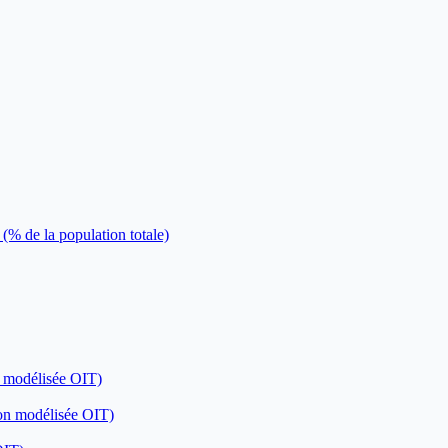
 (% de la population totale)
n modélisée OIT)
ion modélisée OIT)