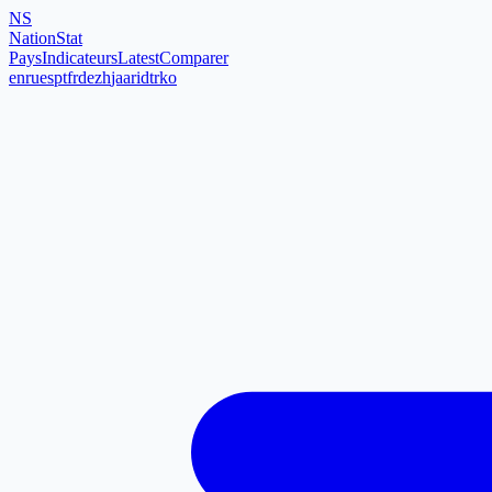
NS
NationStat
Pays
Indicateurs
Latest
Comparer
en
ru
es
pt
fr
de
zh
ja
ar
id
tr
ko