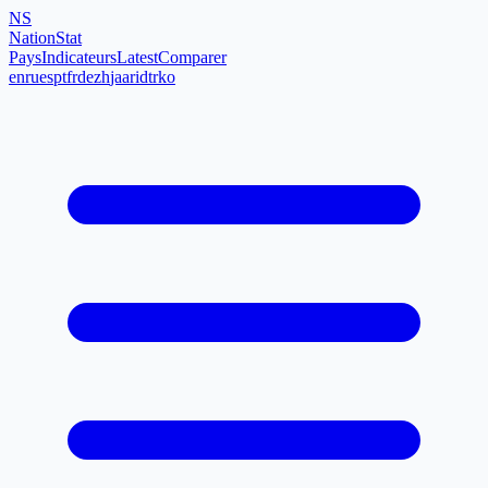
NS
NationStat
Pays
Indicateurs
Latest
Comparer
en
ru
es
pt
fr
de
zh
ja
ar
id
tr
ko