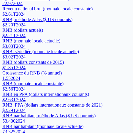
22.97
2024
Revenu national brut (monnaie locale constante)
$2.61T
2024
RNB, méthode Atlas ($ US courants)
$2.20T
2024
RNB (dollars actuels)
$2.21T
2024
RNB (monnaie locale actuelle)
$3.03T
2024
RNB: série liée (monnaie locale actuelle)
$3.02T
2024
RNB (dollars constants de 2015)
$1.85T
2024
Croissance du RNB (% annuel)
1.55
2024
RNB (monnaie locale constante)
$2.56T
2024
RNB en PPA (dollars internationaux courants)
$2.63T
2024
RNB, PPA (dollars internationaux constants de 2021)
$2.29T
2024
RNB par habitant, méthode Atlas ($ US courants)
53,400
2024
RNB par habitant (monnaie locale actuelle)
73,325
2024