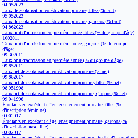
94.95
2023
Taux de scolarisation en éducation primaire, filles (% brut)
95.05
2023
Taux de scolarisation en éducation primaire, garçons (% brut)
94.86
2023
Taux brut d'admission en première année, filles (% du groupe d'âge)
100
2011
Taux brut d'admission en première année, garçons (% du groupe
d'âge)
99.30
2011
Taux brut d'admission en première année (% du groupe d'âge)
99.85
2011
Taux net de scolarisation en éducation primaire (% net)
99.88
2017
Taux net de scolarisation en éducation primaire, filles (% net)
98.95
1998
Taux net de scolarisation en éducation primaire, garçons (% net)
99.04
1998
Étudiants en excédent d'âge, enseignement primaire, filles (%
d'inscription féminine)
0.00
2017
Étudiants en excédent d'âge, enseignement primaire, garçons (%
d'inscription masculine)
0.00
2017
Étudiants en excédent d'âge, enseignement primaire (% d'inscription