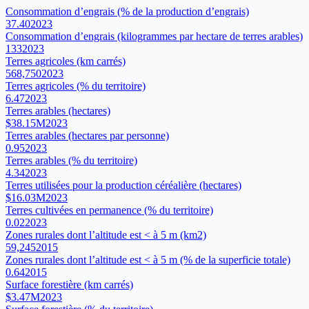
Consommation d’engrais (% de la production d’engrais)
37.40
2023
Consommation d’engrais (kilogrammes par hectare de terres arables)
133
2023
Terres agricoles (km carrés)
568,750
2023
Terres agricoles (% du territoire)
6.47
2023
Terres arables (hectares)
$38.15M
2023
Terres arables (hectares par personne)
0.95
2023
Terres arables (% du territoire)
4.34
2023
Terres utilisées pour la production céréalière (hectares)
$16.03M
2023
Terres cultivées en permanence (% du territoire)
0.02
2023
Zones rurales dont l’altitude est < à 5 m (km2)
59,245
2015
Zones rurales dont l’altitude est < à 5 m (% de la superficie totale)
0.64
2015
Surface forestière (km carrés)
$3.47M
2023