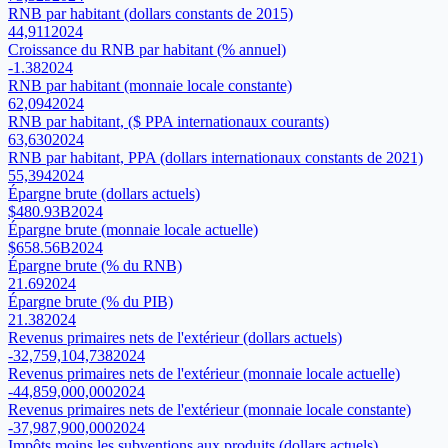
RNB par habitant (dollars constants de 2015)
44,911
2024
Croissance du RNB par habitant (% annuel)
-1.38
2024
RNB par habitant (monnaie locale constante)
62,094
2024
RNB par habitant, ($ PPA internationaux courants)
63,630
2024
RNB par habitant, PPA (dollars internationaux constants de 2021)
55,394
2024
Épargne brute (dollars actuels)
$480.93B
2024
Épargne brute (monnaie locale actuelle)
$658.56B
2024
Épargne brute (% du RNB)
21.69
2024
Épargne brute (% du PIB)
21.38
2024
Revenus primaires nets de l'extérieur (dollars actuels)
-32,759,104,738
2024
Revenus primaires nets de l'extérieur (monnaie locale actuelle)
-44,859,000,000
2024
Revenus primaires nets de l'extérieur (monnaie locale constante)
-37,987,900,000
2024
Impôts moins les subventions aux produits (dollars actuels)