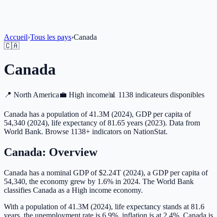
Accueil
›
Tous les pays
›
Canada
🇨🇦
Canada
📍
North America
💼
High income
📊
1138 indicateurs disponibles
Canada has a population of 41.3M (2024), GDP per capita of
54,340 (2024), life expectancy of 81.65 years (2023). Data from
World Bank. Browse 1138+ indicators on NationStat.
Canada
: Overview
Canada has a nominal GDP of $2.24T (2024), a GDP per capita of
54,340, the economy grew by 1.6% in 2024. The World Bank
classifies Canada as a High income economy.
With a population of 41.3M (2024), life expectancy stands at 81.6
years, the unemployment rate is 6.9%, inflation is at 2.4%. Canada is