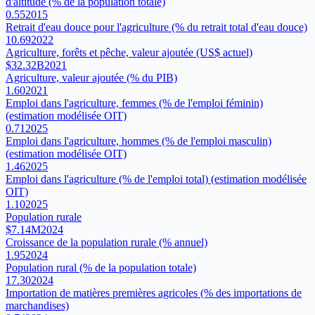
d'altitude (% de la population totale)
0.55
2015
Retrait d'eau douce pour l'agriculture (% du retrait total d'eau douce)
10.69
2022
Agriculture, forêts et pêche, valeur ajoutée (US$ actuel)
$32.32B
2021
Agriculture, valeur ajoutée (% du PIB)
1.60
2021
Emploi dans l'agriculture, femmes (% de l'emploi féminin)
(estimation modélisée OIT)
0.71
2025
Emploi dans l'agriculture, hommes (% de l'emploi masculin)
(estimation modélisée OIT)
1.46
2025
Emploi dans l'agriculture (% de l'emploi total) (estimation modélisée
OIT)
1.10
2025
Population rurale
$7.14M
2024
Croissance de la population rurale (% annuel)
1.95
2024
Population rural (% de la population totale)
17.30
2024
Importation de matières premières agricoles (% des importations de
marchandises)