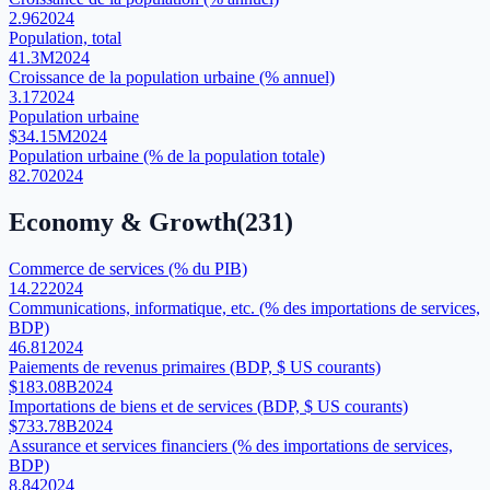
2.96
2024
Population, total
41.3M
2024
Croissance de la population urbaine (% annuel)
3.17
2024
Population urbaine
$34.15M
2024
Population urbaine (% de la population totale)
82.70
2024
Economy & Growth
(
231
)
Commerce de services (% du PIB)
14.22
2024
Communications, informatique, etc. (% des importations de services,
BDP)
46.81
2024
Paiements de revenus primaires (BDP, $ US courants)
$183.08B
2024
Importations de biens et de services (BDP, $ US courants)
$733.78B
2024
Assurance et services financiers (% des importations de services,
BDP)
8.84
2024