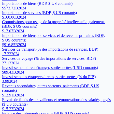
Importations de biens (BDP, $ US courants)
$573.72B
2024
Importations de services (BDP, $ US courants)
$160.06B
2024
Commissions pour usage de la propriété intellectuelle, paiements
(BDP, $ US courants)
$17.07B
2024
Importations de biens, de services et de revenus primaires (BDP,
$ US courants)
$916.85B
2024
Services de transport (% des importations de services, BDP)
17.22
2024
Services de voyage (% des importations de services, BDP)
27.13
2024
Investissement direct étranger, sorties nettes (USD courants)
$89.43B
2024
Investissements étrangers directs, sorties nettes (% du PIB)
3.99
2024
Revenus secondaires, autres secteurs, paiements (BDP, $ US
courants)
$12.91B
2024
Envois de fonds des travailleurs et rémunérations des salariés, payés
($ US courants)
$15.23B
2024
Balance des paiements courants (BDP, $ US courants)