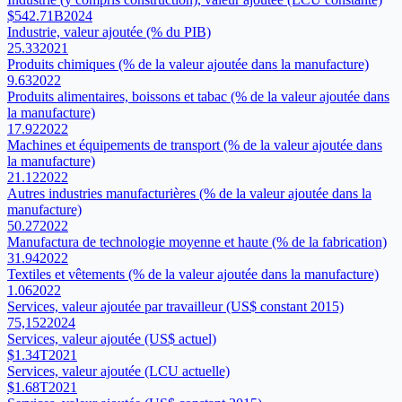
$542.71B
2024
Industrie, valeur ajoutée (% du PIB)
25.33
2021
Produits chimiques (% de la valeur ajoutée dans la manufacture)
9.63
2022
Produits alimentaires, boissons et tabac (% de la valeur ajoutée dans
la manufacture)
17.92
2022
Machines et équipements de transport (% de la valeur ajoutée dans
la manufacture)
21.12
2022
Autres industries manufacturières (% de la valeur ajoutée dans la
manufacture)
50.27
2022
Manufactura de technologie moyenne et haute (% de la fabrication)
31.94
2022
Textiles et vêtements (% de la valeur ajoutée dans la manufacture)
1.06
2022
Services, valeur ajoutée par travailleur (US$ constant 2015)
75,152
2024
Services, valeur ajoutée (US$ actuel)
$1.34T
2021
Services, valeur ajoutée (LCU actuelle)
$1.68T
2021