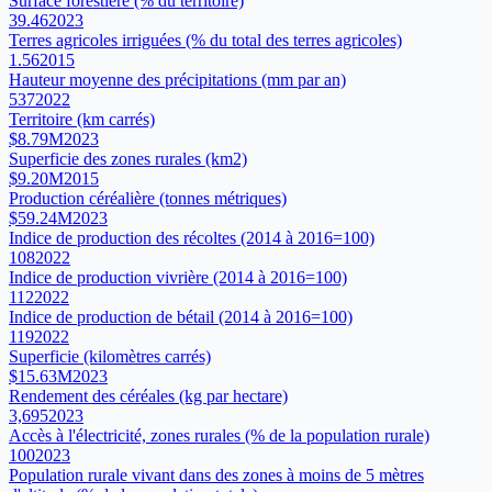
Surface forestière (% du territoire)
39.46
2023
Terres agricoles irriguées (% du total des terres agricoles)
1.56
2015
Hauteur moyenne des précipitations (mm par an)
537
2022
Territoire (km carrés)
$8.79M
2023
Superficie des zones rurales (km2)
$9.20M
2015
Production céréalière (tonnes métriques)
$59.24M
2023
Indice de production des récoltes (2014 à 2016=100)
108
2022
Indice de production vivrière (2014 à 2016=100)
112
2022
Indice de production de bétail (2014 à 2016=100)
119
2022
Superficie (kilomètres carrés)
$15.63M
2023
Rendement des céréales (kg par hectare)
3,695
2023
Accès à l'électricité, zones rurales (% de la population rurale)
100
2023
Population rurale vivant dans des zones à moins de 5 mètres