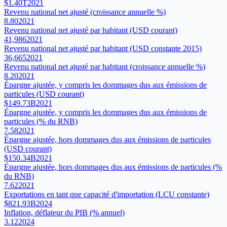
$1.40T
2021
Revenu national net ajusté (croissance annuelle %)
8.80
2021
Revenu national net ajusté par habitant (USD courant)
41,986
2021
Revenu national net ajusté par habitant (USD constante 2015)
36,665
2021
Revenu national net ajusté par habitant (croissance annuelle %)
8.20
2021
Épargne ajustée, y compris les dommages dus aux émissions de
particules (USD courant)
$149.73B
2021
Épargne ajustée, y compris les dommages dus aux émissions de
particules (% du RNB)
7.58
2021
Épargne ajustée, hors dommages dus aux émissions de particules
(USD courant)
$150.34B
2021
Épargne ajustée, hors dommages dus aux émissions de particules (%
du RNB)
7.62
2021
Exportations en tant que capacité d'importation (LCU constante)
$821.93B
2024
Inflation, déflateur du PIB (% annuel)
3.12
2024