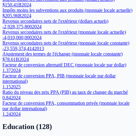
$150.41B
2024
Impôts moins les subventions aux produits (monnaie locale actuelle)
$205.96B
2024
Revenus secondaires nets de l'extérieur (dollars actuels)
-2,928,375,800
2024
Revenus secondaires nets de l'extérieur (monnaie locale actuelle)
-4,010,000,000
2024
Revenus secondaires nets de l'extérieur (monnaie locale constante)
-23,559,374,414
2013
Ajustement des termes de l'échange (monnaie locale constante)
$78.61B
2024
Facteur de conversion alternatif DEC (monnaie locale par dollar)
1.37
2024
Facteur de conversion PPA, PIB (monnaie locale par dollar
international)
1.15
2025
Ratio du niveau des prix PPA (PIB) au taux de change du marché
0.84
2024
Facteur de conversion PPA, consommation privée (monnaie locale
par dollar international)
1.24
2024
Education
(
128
)