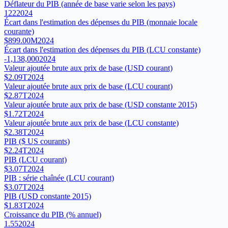
Déflateur du PIB (année de base varie selon les pays)
122
2024
Écart dans l'estimation des dépenses du PIB (monnaie locale
courante)
$899.00M
2024
Écart dans l'estimation des dépenses du PIB (LCU constante)
-1,138,000
2024
Valeur ajoutée brute aux prix de base (USD courant)
$2.09T
2024
Valeur ajoutée brute aux prix de base (LCU courant)
$2.87T
2024
Valeur ajoutée brute aux prix de base (USD constante 2015)
$1.72T
2024
Valeur ajoutée brute aux prix de base (LCU constante)
$2.38T
2024
PIB ($ US courants)
$2.24T
2024
PIB (LCU courant)
$3.07T
2024
PIB : série chaînée (LCU courant)
$3.07T
2024
PIB (USD constante 2015)
$1.83T
2024
Croissance du PIB (% annuel)
1.55
2024