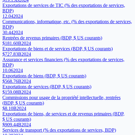
Exportations de services de TIC (% des exportations de services,
BDP)
12.04
2024
Communications, informatique, etc. (% des exportations de services,
BDP)
30.44
2024
Rentrées de revenus primaires (BDP, $ US courants)
$181.60B
2024
Exportations de biens et de services (BDP, $ US courants)
$727.83B
2024
Assurance et services financiers (% des exportations de services,
BDP)
10.06
2024
Exportations de biens (BDP, $ US courants)
$568.76B
2024
Exportations de services (BDP, $ US courants)
$159.08B
2024
Commissions pour usage de la propriété intellectuelle, rentrées
(BDP, $ US courants)
$8.10B
2024
Exportations de biens, de services et de revenus primaires (BDP,
$ US courants)
$909.44B
2024
Services de transport (% des exportations de services, BDP)