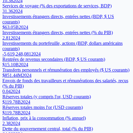
10.38
2024
Services de voyage (% des exportations de services, BDP)
31.36
2024
Investissements étrangers directs, entrées nettes (BDP, $ US
courants)
$63.05B
2024
Investissements étrangers directs, entrées nettes (% du PIB)
2.81
2024
Investissements du portefeuille, actions (BDP, dollars américains
courants)
-5,619,248,081
2024
Rentrées de revenus secondaires (BDP, $ US courants)
$15.10B
2024
Transferts personnels et rémunération des employés ($ US courants)
$851.44M
2024
Envois de fonds des travailleurs et rémunérations des salariés, reçus
(% du PIB)
0.04
2024
Réserves totales (y compris l'or, USD courants)
$119.78B
2024
Réserves totales moins l'or (USD courants)
$119.78B
2024
Inflation, prix à la consommation (% annuel)
2.38
2024
Dette du gouvernement central, total (% du PIB)