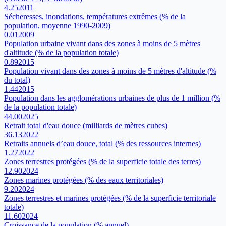
4.25
2011
Sécheresses, inondations, températures extrêmes (% de la
population, moyenne 1990-2009)
0.01
2009
Population urbaine vivant dans des zones à moins de 5 mètres
d'altitude (% de la population totale)
0.89
2015
Population vivant dans des zones à moins de 5 mètres d'altitude (%
du total)
1.44
2015
Population dans les agglomérations urbaines de plus de 1 million (%
de la population totale)
44.00
2025
Retrait total d'eau douce (milliards de mètres cubes)
36.13
2022
Retraits annuels d’eau douce, total (% des ressources internes)
1.27
2022
Zones terrestres protégées (% de la superficie totale des terres)
12.90
2024
Zones marines protégées (% des eaux territoriales)
9.20
2024
Zones terrestres et marines protégées (% de la superficie territoriale
totale)
11.60
2024
Croissance de la population (% annuel)