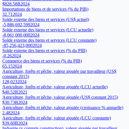
$828.58B
2024
Importations de biens et de services (% du PIB)
32.71
2024
Solde externe des biens et services (US$ actuel)
-5,886,692,599
2024
Solde externe des biens et services (LCU actuelle)
-8,061,000,000
2024
Solde externe des biens et services (LCU constante)
-85,256,423,000
2024
Solde externe des biens et services (% du PIB)
-0.26
2024
Commerce des biens et services (% du PIB)
65.15
2024
Agriculture, forêts et pêche, valeur ajoutée par travailleur (US$
constant 2015)
128,023
2024
Agriculture, forêts et pêche, valeur ajoutée (LCU actuelle)
$40.52B
2021
Agriculture, forêts et pêche, valeur ajoutée (US$ constant 2015)
$30.73B
2024
Agriculture, forêts et pêche, valeur ajoutée (croissance % annuelle)
2.48
2024
Agriculture, forêts et pêche, valeur ajoutée (LCU constante)
$39.60B
2024
Industrie (y compris construction), valeur ajoutée par travailleur