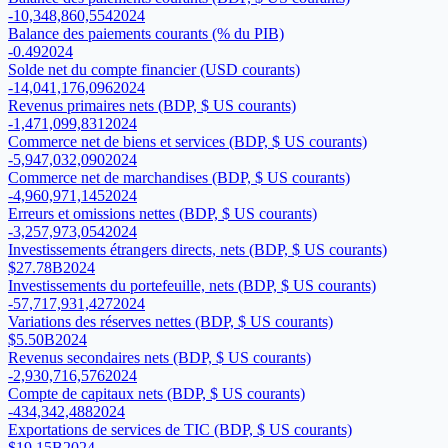
-10,348,860,554
2024
Balance des paiements courants (% du PIB)
-0.49
2024
Solde net du compte financier (USD courants)
-14,041,176,096
2024
Revenus primaires nets (BDP, $ US courants)
-1,471,099,831
2024
Commerce net de biens et services (BDP, $ US courants)
-5,947,032,090
2024
Commerce net de marchandises (BDP, $ US courants)
-4,960,971,145
2024
Erreurs et omissions nettes (BDP, $ US courants)
-3,257,973,054
2024
Investissements étrangers directs, nets (BDP, $ US courants)
$27.78B
2024
Investissements du portefeuille, nets (BDP, $ US courants)
-57,717,931,427
2024
Variations des réserves nettes (BDP, $ US courants)
$5.50B
2024
Revenus secondaires nets (BDP, $ US courants)
-2,930,716,576
2024
Compte de capitaux nets (BDP, $ US courants)
-434,342,488
2024
Exportations de services de TIC (BDP, $ US courants)
$19.15B
2024