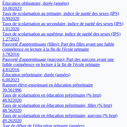
Éducation obligatoire, durée (années)
10.00
2023
Taux de scolarisation au primaire, indice de parité des sexes (IPS)
0.99
2020
Taux de scolarisation au secondaire, indice de parité des sexes (IPS)
1.01
2020
Taux de scolarisation au supérieur, indice de parité des sexes (IPS)
1.27
2023
Pauvreté d'apprentissage (filles): Part des filles ayant une faible
compétence en lecture à la fin de l'école primaire
3.78
2016
Pauvreté d'apprentissage (garçons): Part des garçons ayant une
faible compétence en lecture à la fin de l'école primaire
4.81
2016
Éducation préprimaire, durée (années)
6.00
2023
Rapport élève-enseignant en éducation préprimaire
39.56
1996
Taux de scolarisation en éducation préprimaire (% brut)
48.92
2020
Taux de scolarisation en éducation préprimaire, filles (% brut)
48.56
2020
Taux de scolarisation en éducation préprimaire, garçons (% brut)
49.26
2020
Âge de début de l'éducation primaire (années)