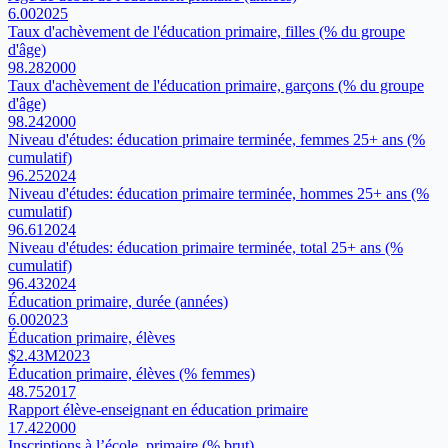
6.00
2025
Taux d'achèvement de l'éducation primaire, filles (% du groupe
d'âge)
98.28
2000
Taux d'achèvement de l'éducation primaire, garçons (% du groupe
d'âge)
98.24
2000
Niveau d'études: éducation primaire terminée, femmes 25+ ans (%
cumulatif)
96.25
2024
Niveau d'études: éducation primaire terminée, hommes 25+ ans (%
cumulatif)
96.61
2024
Niveau d'études: éducation primaire terminée, total 25+ ans (%
cumulatif)
96.43
2024
Éducation primaire, durée (années)
6.00
2023
Éducation primaire, élèves
$2.43M
2023
Éducation primaire, élèves (% femmes)
48.75
2017
Rapport élève-enseignant en éducation primaire
17.42
2000
Inscriptions à l’école, primaire (% brut)