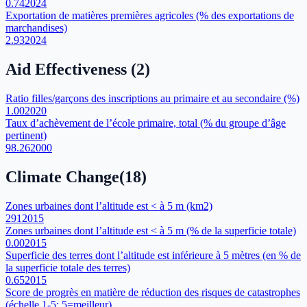
0.74
2024
Exportation de matières premières agricoles (% des exportations de
marchandises)
2.93
2024
Aid Effectiveness
(
2
)
Ratio filles/garçons des inscriptions au primaire et au secondaire (%)
1.00
2020
Taux d’achèvement de l’école primaire, total (% du groupe d’âge
pertinent)
98.26
2000
Climate Change
(
18
)
Zones urbaines dont l’altitude est < à 5 m (km2)
291
2015
Zones urbaines dont l’altitude est < à 5 m (% de la superficie totale)
0.00
2015
Superficie des terres dont l’altitude est inférieure à 5 mètres (en % de
la superficie totale des terres)
0.65
2015
Score de progrès en matière de réduction des risques de catastrophes
(échelle 1-5; 5=meilleur)