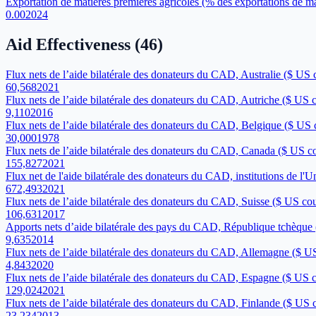
Exportation de matières premières agricoles (% des exportations de m
0.00
2024
Aid Effectiveness
(
46
)
Flux nets de l’aide bilatérale des donateurs du CAD, Australie ($ US 
60,568
2021
Flux nets de l’aide bilatérale des donateurs du CAD, Autriche ($ US 
9,110
2016
Flux nets de l’aide bilatérale des donateurs du CAD, Belgique ($ US 
30,000
1978
Flux nets de l’aide bilatérale des donateurs du CAD, Canada ($ US c
155,827
2021
Flux net de l'aide bilatérale des donateurs du CAD, institutions de l'
672,493
2021
Flux nets de l’aide bilatérale des donateurs du CAD, Suisse ($ US cou
106,631
2017
Apports nets d’aide bilatérale des pays du CAD, République tchèque
9,635
2014
Flux nets de l’aide bilatérale des donateurs du CAD, Allemagne ($ U
4,843
2020
Flux nets de l’aide bilatérale des donateurs du CAD, Espagne ($ US 
129,024
2021
Flux nets de l’aide bilatérale des donateurs du CAD, Finlande ($ US 
23,234
2013