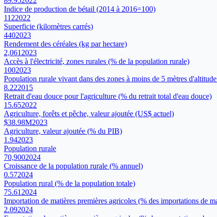
89.95
2022
Indice de production de bétail (2014 à 2016=100)
112
2022
Superficie (kilomètres carrés)
440
2023
Rendement des céréales (kg par hectare)
2,061
2023
Accès à l'électricité, zones rurales (% de la population rurale)
100
2023
Population rurale vivant dans des zones à moins de 5 mètres d'altitude
8.22
2015
Retrait d'eau douce pour l'agriculture (% du retrait total d'eau douce)
15.65
2022
Agriculture, forêts et pêche, valeur ajoutée (US$ actuel)
$38.98M
2023
Agriculture, valeur ajoutée (% du PIB)
1.94
2023
Population rurale
70,900
2024
Croissance de la population rurale (% annuel)
0.57
2024
Population rural (% de la population totale)
75.61
2024
Importation de matières premières agricoles (% des importations de m
2.09
2024