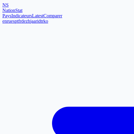
NS
NationStat
Pays
Indicateurs
Latest
Comparer
en
ru
es
pt
fr
de
zh
ja
ar
id
tr
ko