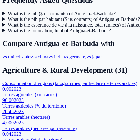
Frequently Asked Questions
What is the pib ($ us courants) of Antigua-et-Barbuda?
What is the pib par habitant ($ us courants) of Antigua-et-Barbuda?
What is the espérance de vie à la naissance, total (années) of Anti
What is the population, total of Antigua-et-Barbuda?
Compare
Antigua-et-Barbuda
with
vs
united states
vs
china
vs
india
vs
germany
vs
japan
Agriculture & Rural Development
(
31
)
Consommation d’engrais (kilogrammes par hectare de terres arables)
0.00
2023
Terres agricoles (km carrés)
90.00
2023
Terres agricoles (% du territoire)
20.45
2023
Terres arables (hectares)
4,000
2023
Terres arables (hectares par personne)
0.04
2023
Terres arables (% du territoire)