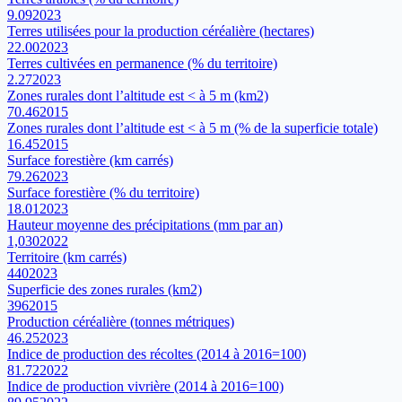
9.09
2023
Terres utilisées pour la production céréalière (hectares)
22.00
2023
Terres cultivées en permanence (% du territoire)
2.27
2023
Zones rurales dont l’altitude est < à 5 m (km2)
70.46
2015
Zones rurales dont l’altitude est < à 5 m (% de la superficie totale)
16.45
2015
Surface forestière (km carrés)
79.26
2023
Surface forestière (% du territoire)
18.01
2023
Hauteur moyenne des précipitations (mm par an)
1,030
2022
Territoire (km carrés)
440
2023
Superficie des zones rurales (km2)
396
2015
Production céréalière (tonnes métriques)
46.25
2023
Indice de production des récoltes (2014 à 2016=100)
81.72
2022
Indice de production vivrière (2014 à 2016=100)