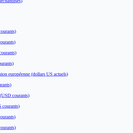
archandises)
courants)
courants)
courants)
ourants)
Union européenne (dollars US actuels)
rants)
 (USD courants)
S courants)
courants)
courants)