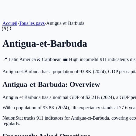
Accueil
›
Tous les pays
›
Antigua-et-Barbuda
🇦🇬
Antigua-et-Barbuda
📍
Latin America & Caribbean
💼
High income
📊
911 indicateurs di
Antigua-et-Barbuda has a population of 93.8K (2024), GDP per capita
Antigua-et-Barbuda
: Overview
Antigua-et-Barbuda has a nominal GDP of $2.21B (2024), a GDP per 
With a population of 93.8K (2024), life expectancy stands at 77.6 year
NationStat tracks 911 indicators for Antigua-et-Barbuda, covering ec
regularly.