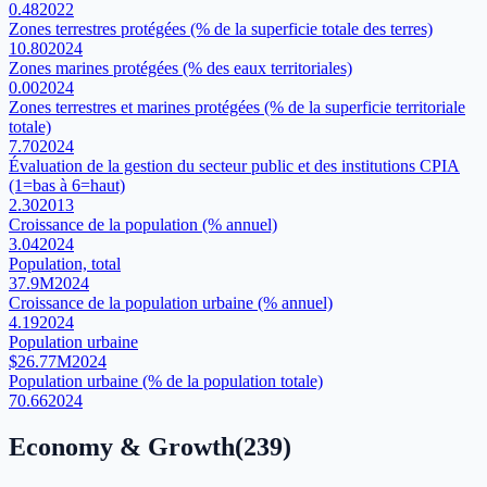
0.48
2022
Zones terrestres protégées (% de la superficie totale des terres)
10.80
2024
Zones marines protégées (% des eaux territoriales)
0.00
2024
Zones terrestres et marines protégées (% de la superficie territoriale
totale)
7.70
2024
Évaluation de la gestion du secteur public et des institutions CPIA
(1=bas à 6=haut)
2.30
2013
Croissance de la population (% annuel)
3.04
2024
Population, total
37.9M
2024
Croissance de la population urbaine (% annuel)
4.19
2024
Population urbaine
$26.77M
2024
Population urbaine (% de la population totale)
70.66
2024
Economy & Growth
(
239
)