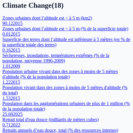
Climate Change
(
18
)
Zones urbaines dont l’altitude est < à 5 m (km2)
90.12
2015
Zones urbaines dont l’altitude est < à 5 m (% de la superficie totale)
0.01
2015
Superficie des terres dont l’altitude est inférieure à 5 mètres (en % de
la superficie totale des terres)
0.16
2015
Sécheresses, inondations, températures extrêmes (% de la
population, moyenne 1990-2009)
1.01
2009
Population urbaine vivant dans des zones à moins de 5 mètres
d'altitude (% de la population totale)
1.22
2015
Population vivant dans des zones à moins de 5 mètres d'altitude (%
du total)
1.53
2015
Population dans les agglomérations urbaines de plus de 1 million (%
de la population totale)
25.69
2025
Retrait total d'eau douce (milliards de mètres cubes)
0.71
2022
Retraits annuels d’eau douce, total (% des ressources internes)