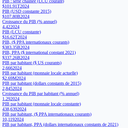
PIB : série chaînée (LCU courant)
$101.91T
2024
PIB (USD constante 2015)
$107.80B
2024
Croissance du PIB (% annuel)
4.42
2024
PIB (LCU constante)
$16.62T
2024
PIB, ($ PPA internationaux courants)
$383.35B
2024
PIB, PPA ($ international constant 2021)
$337.26B
2024
PIB par habitant ($ US courants)
2,666
2024
PIB par habitant (monnaie locale actuelle)
$2.69M
2024
PIB par habitant (dollars constants de 2015)
2,845
2024
Croissance du PIB par habitant (% annuel)
1.29
2024
PIB par habitant (monnaie locale constante)
438,639
2024
PIB par habitant, ($ PPA internationaux courants)
10,119
2024
PIB par habitant, PPA (dollars internationaux constants de 2021)