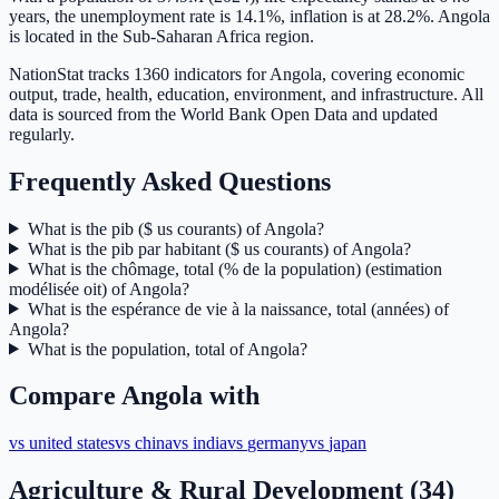
years, the unemployment rate is 14.1%, inflation is at 28.2%. Angola
is located in the Sub-Saharan Africa region.
NationStat tracks 1360 indicators for Angola, covering economic
output, trade, health, education, environment, and infrastructure. All
data is sourced from the World Bank Open Data and updated
regularly.
Frequently Asked Questions
What is the pib ($ us courants) of Angola?
What is the pib par habitant ($ us courants) of Angola?
What is the chômage, total (% de la population) (estimation
modélisée oit) of Angola?
What is the espérance de vie à la naissance, total (années) of
Angola?
What is the population, total of Angola?
Compare
Angola
with
vs
united states
vs
china
vs
india
vs
germany
vs
japan
Agriculture & Rural Development
(
34
)