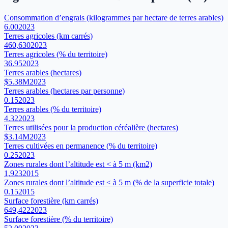
Consommation d’engrais (kilogrammes par hectare de terres arables)
6.00
2023
Terres agricoles (km carrés)
460,630
2023
Terres agricoles (% du territoire)
36.95
2023
Terres arables (hectares)
$5.38M
2023
Terres arables (hectares par personne)
0.15
2023
Terres arables (% du territoire)
4.32
2023
Terres utilisées pour la production céréalière (hectares)
$3.14M
2023
Terres cultivées en permanence (% du territoire)
0.25
2023
Zones rurales dont l’altitude est < à 5 m (km2)
1,923
2015
Zones rurales dont l’altitude est < à 5 m (% de la superficie totale)
0.15
2015
Surface forestière (km carrés)
649,422
2023
Surface forestière (% du territoire)