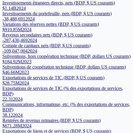
Investissements étrangers directs, nets (BDP, $ US courants)
$1.14B
2024
Investissements du portefeuille, nets (BDP, $ US courants)
-38,488,691
2024
Variations des réserves nettes (BDP, $ US courants)
$910.85M
2024
Revenus secondaires nets (BDP, $ US courants)
-287,430,469
2024
Compte de capitaux nets (BDP, $ US courants)
-109,047,004
2024
Subventions, hors coopération technique (BDP, dollars US courants)
$184.92M
2023
Subventions de coopération technique (BDP, dollars US courants)
$46.66M
2023
Exportations de services de TIC (BDP, $ US courants)
$28.75M
2024
Exportations de services de TIC (% des exportations de services,
BDP)
22.31
2024
Communications, informatique, etc. (% des exportations de services,
BDP)
38.12
2024
Rentrées de revenus primaires (BDP, $ US courants)
$671.28M
2024
Exportations de biens et de services (BDP, $ US courants)