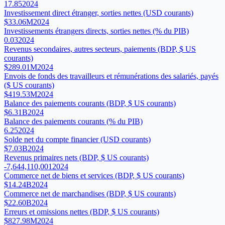
17.85
2024
Investissement direct étranger, sorties nettes (USD courants)
$33.06M
2024
Investissements étrangers directs, sorties nettes (% du PIB)
0.03
2024
Revenus secondaires, autres secteurs, paiements (BDP, $ US
courants)
$289.01M
2024
Envois de fonds des travailleurs et rémunérations des salariés, payés
($ US courants)
$419.53M
2024
Balance des paiements courants (BDP, $ US courants)
$6.31B
2024
Balance des paiements courants (% du PIB)
6.25
2024
Solde net du compte financier (USD courants)
$7.03B
2024
Revenus primaires nets (BDP, $ US courants)
-7,644,110,001
2024
Commerce net de biens et services (BDP, $ US courants)
$14.24B
2024
Commerce net de marchandises (BDP, $ US courants)
$22.60B
2024
Erreurs et omissions nettes (BDP, $ US courants)
$827.98M
2024