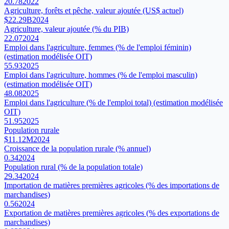
20.78
2022
Agriculture, forêts et pêche, valeur ajoutée (US$ actuel)
$22.29B
2024
Agriculture, valeur ajoutée (% du PIB)
22.07
2024
Emploi dans l'agriculture, femmes (% de l'emploi féminin)
(estimation modélisée OIT)
55.93
2025
Emploi dans l'agriculture, hommes (% de l'emploi masculin)
(estimation modélisée OIT)
48.08
2025
Emploi dans l'agriculture (% de l'emploi total) (estimation modélisée
OIT)
51.95
2025
Population rurale
$11.12M
2024
Croissance de la population rurale (% annuel)
0.34
2024
Population rural (% de la population totale)
29.34
2024
Importation de matières premières agricoles (% des importations de
marchandises)
0.56
2024
Exportation de matières premières agricoles (% des exportations de
marchandises)