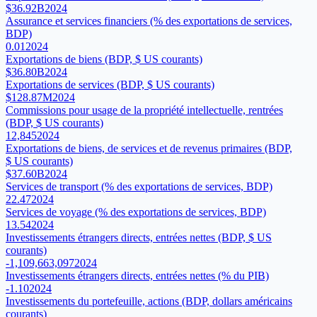
$36.92B
2024
Assurance et services financiers (% des exportations de services,
BDP)
0.01
2024
Exportations de biens (BDP, $ US courants)
$36.80B
2024
Exportations de services (BDP, $ US courants)
$128.87M
2024
Commissions pour usage de la propriété intellectuelle, rentrées
(BDP, $ US courants)
12,845
2024
Exportations de biens, de services et de revenus primaires (BDP,
$ US courants)
$37.60B
2024
Services de transport (% des exportations de services, BDP)
22.47
2024
Services de voyage (% des exportations de services, BDP)
13.54
2024
Investissements étrangers directs, entrées nettes (BDP, $ US
courants)
-1,109,663,097
2024
Investissements étrangers directs, entrées nettes (% du PIB)
-1.10
2024
Investissements du portefeuille, actions (BDP, dollars américains
courants)