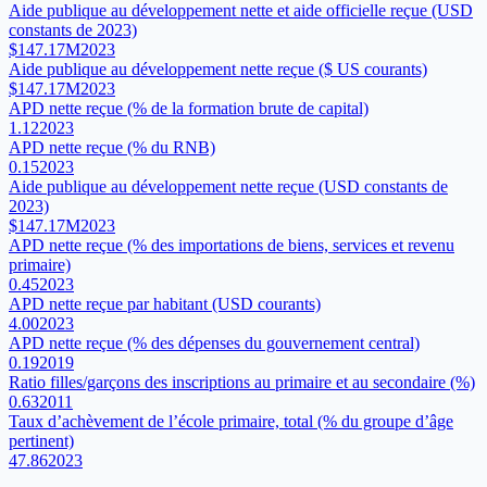
Aide publique au développement nette et aide officielle reçue (USD
constants de 2023)
$147.17M
2023
Aide publique au développement nette reçue ($ US courants)
$147.17M
2023
APD nette reçue (% de la formation brute de capital)
1.12
2023
APD nette reçue (% du RNB)
0.15
2023
Aide publique au développement nette reçue (USD constants de
2023)
$147.17M
2023
APD nette reçue (% des importations de biens, services et revenu
primaire)
0.45
2023
APD nette reçue par habitant (USD courants)
4.00
2023
APD nette reçue (% des dépenses du gouvernement central)
0.19
2019
Ratio filles/garçons des inscriptions au primaire et au secondaire (%)
0.63
2011
Taux d’achèvement de l’école primaire, total (% du groupe d’âge
pertinent)
47.86
2023