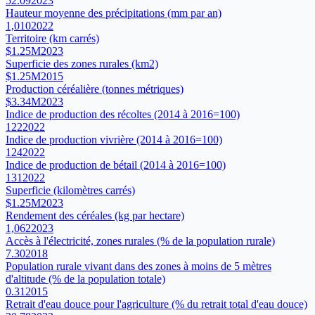
52.09
2023
Hauteur moyenne des précipitations (mm par an)
1,010
2022
Territoire (km carrés)
$1.25M
2023
Superficie des zones rurales (km2)
$1.25M
2015
Production céréalière (tonnes métriques)
$3.34M
2023
Indice de production des récoltes (2014 à 2016=100)
122
2022
Indice de production vivrière (2014 à 2016=100)
124
2022
Indice de production de bétail (2014 à 2016=100)
131
2022
Superficie (kilomètres carrés)
$1.25M
2023
Rendement des céréales (kg par hectare)
1,062
2023
Accès à l'électricité, zones rurales (% de la population rurale)
7.30
2018
Population rurale vivant dans des zones à moins de 5 mètres
d'altitude (% de la population totale)
0.31
2015
Retrait d'eau douce pour l'agriculture (% du retrait total d'eau douce)