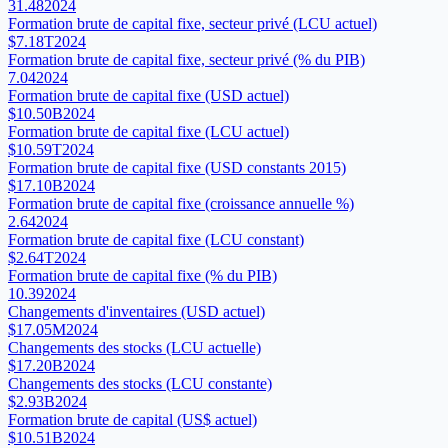
31.48
2024
Formation brute de capital fixe, secteur privé (LCU actuel)
$7.18T
2024
Formation brute de capital fixe, secteur privé (% du PIB)
7.04
2024
Formation brute de capital fixe (USD actuel)
$10.50B
2024
Formation brute de capital fixe (LCU actuel)
$10.59T
2024
Formation brute de capital fixe (USD constants 2015)
$17.10B
2024
Formation brute de capital fixe (croissance annuelle %)
2.64
2024
Formation brute de capital fixe (LCU constant)
$2.64T
2024
Formation brute de capital fixe (% du PIB)
10.39
2024
Changements d'inventaires (USD actuel)
$17.05M
2024
Changements des stocks (LCU actuelle)
$17.20B
2024
Changements des stocks (LCU constante)
$2.93B
2024
Formation brute de capital (US$ actuel)
$10.51B
2024