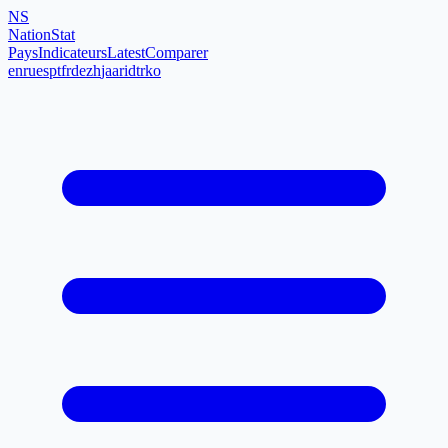
NS
NationStat
Pays
Indicateurs
Latest
Comparer
en
ru
es
pt
fr
de
zh
ja
ar
id
tr
ko