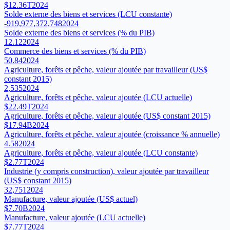
$12.36T
2024
Solde externe des biens et services (LCU constante)
-919,977,372,748
2024
Solde externe des biens et services (% du PIB)
12.12
2024
Commerce des biens et services (% du PIB)
50.84
2024
Agriculture, forêts et pêche, valeur ajoutée par travailleur (US$
constant 2015)
2,535
2024
Agriculture, forêts et pêche, valeur ajoutée (LCU actuelle)
$22.49T
2024
Agriculture, forêts et pêche, valeur ajoutée (US$ constant 2015)
$17.94B
2024
Agriculture, forêts et pêche, valeur ajoutée (croissance % annuelle)
4.58
2024
Agriculture, forêts et pêche, valeur ajoutée (LCU constante)
$2.77T
2024
Industrie (y compris construction), valeur ajoutée par travailleur
(US$ constant 2015)
32,751
2024
Manufacture, valeur ajoutée (US$ actuel)
$7.70B
2024
Manufacture, valeur ajoutée (LCU actuelle)
$7.77T
2024