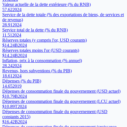
Valeur actuelle de la dette extérieure (% du RNB)
57.62
2024
Service de la dette totale (% des exportations de biens, de services et
de revenus)
28.91
2024
Service total de la dette (% du RNB)
11.51
2024
Réserves totales (y compris l'or, USD courants)
$14.24B
2024
Réserves totales moins l'or (USD courants)
$14.24B
2024
Inflation, prix à la consommation (% annuel)
28.24
2024
Revenus, hors subventions (% du PIB)
18.61
2024
Dépenses (% du PIB)
14.65
2019
Dépenses de consommation finale du gouvernement (USD actuel)
$10.79B
2024
Dépenses de consommation finale du gouvernement (LCU actuel)
$10.89T
2024
Dépenses de consommation finale du gouvernement (USD
constants 2015)
$16.42B
2024
Dépenses de consommation finale du gouvernement (croissance