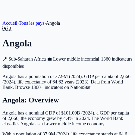
Accueil
›
Tous les pays
›
Angola
🇦🇴
Angola
📍
Sub-Saharan Africa
💼
Lower middle income
📊
1360 indicateurs
disponibles
Angola has a population of 37.9M (2024), GDP per capita of 2,666
(2024), life expectancy of 64.62 years (2023). Data from World
Bank. Browse 1360+ indicators on NationStat.
Angola
: Overview
Angola has a nominal GDP of $101.00B (2024), a GDP per capita
of 2,666, the economy grew by 4.4% in 2024. The World Bank
classifies Angola as a Lower middle income economy.
With a population of 37.9M (2024), life expectancy stands at 64.6