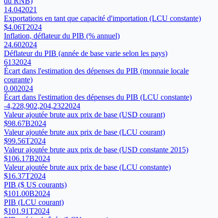
du RNB)
14.04
2021
Exportations en tant que capacité d'importation (LCU constante)
$4.06T
2024
Inflation, déflateur du PIB (% annuel)
24.60
2024
Déflateur du PIB (année de base varie selon les pays)
613
2024
Écart dans l'estimation des dépenses du PIB (monnaie locale
courante)
0.00
2024
Écart dans l'estimation des dépenses du PIB (LCU constante)
-4,228,902,204,232
2024
Valeur ajoutée brute aux prix de base (USD courant)
$98.67B
2024
Valeur ajoutée brute aux prix de base (LCU courant)
$99.56T
2024
Valeur ajoutée brute aux prix de base (USD constante 2015)
$106.17B
2024
Valeur ajoutée brute aux prix de base (LCU constante)
$16.37T
2024
PIB ($ US courants)
$101.00B
2024
PIB (LCU courant)
$101.91T
2024