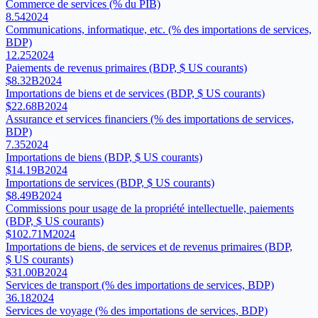
Commerce de services (% du PIB)
8.54
2024
Communications, informatique, etc. (% des importations de services,
BDP)
12.25
2024
Paiements de revenus primaires (BDP, $ US courants)
$8.32B
2024
Importations de biens et de services (BDP, $ US courants)
$22.68B
2024
Assurance et services financiers (% des importations de services,
BDP)
7.35
2024
Importations de biens (BDP, $ US courants)
$14.19B
2024
Importations de services (BDP, $ US courants)
$8.49B
2024
Commissions pour usage de la propriété intellectuelle, paiements
(BDP, $ US courants)
$102.71M
2024
Importations de biens, de services et de revenus primaires (BDP,
$ US courants)
$31.00B
2024
Services de transport (% des importations de services, BDP)
36.18
2024
Services de voyage (% des importations de services, BDP)