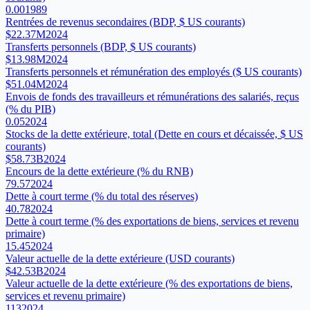
0.00
1989
Rentrées de revenus secondaires (BDP, $ US courants)
$22.37M
2024
Transferts personnels (BDP, $ US courants)
$13.98M
2024
Transferts personnels et rémunération des employés ($ US courants)
$51.04M
2024
Envois de fonds des travailleurs et rémunérations des salariés, reçus
(% du PIB)
0.05
2024
Stocks de la dette extérieure, total (Dette en cours et décaissée, $ US
courants)
$58.73B
2024
Encours de la dette extérieure (% du RNB)
79.57
2024
Dette à court terme (% du total des réserves)
40.78
2024
Dette à court terme (% des exportations de biens, services et revenu
primaire)
15.45
2024
Valeur actuelle de la dette extérieure (USD courants)
$42.53B
2024
Valeur actuelle de la dette extérieure (% des exportations de biens,
services et revenu primaire)
113
2024