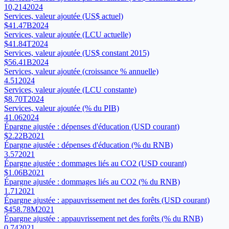
10,214
2024
Services, valeur ajoutée (US$ actuel)
$41.47B
2024
Services, valeur ajoutée (LCU actuelle)
$41.84T
2024
Services, valeur ajoutée (US$ constant 2015)
$56.41B
2024
Services, valeur ajoutée (croissance % annuelle)
4.51
2024
Services, valeur ajoutée (LCU constante)
$8.70T
2024
Services, valeur ajoutée (% du PIB)
41.06
2024
Épargne ajustée : dépenses d'éducation (USD courant)
$2.22B
2021
Épargne ajustée : dépenses d'éducation (% du RNB)
3.57
2021
Épargne ajustée : dommages liés au CO2 (USD courant)
$1.06B
2021
Épargne ajustée : dommages liés au CO2 (% du RNB)
1.71
2021
Épargne ajustée : appauvrissement net des forêts (USD courant)
$458.78M
2021
Épargne ajustée : appauvrissement net des forêts (% du RNB)
0.74
2021