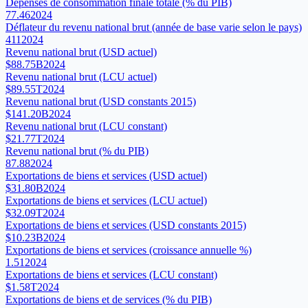
Dépenses de consommation finale totale (% du PIB)
77.46
2024
Déflateur du revenu national brut (année de base varie selon le pays)
411
2024
Revenu national brut (USD actuel)
$88.75B
2024
Revenu national brut (LCU actuel)
$89.55T
2024
Revenu national brut (USD constants 2015)
$141.20B
2024
Revenu national brut (LCU constant)
$21.77T
2024
Revenu national brut (% du PIB)
87.88
2024
Exportations de biens et services (USD actuel)
$31.80B
2024
Exportations de biens et services (LCU actuel)
$32.09T
2024
Exportations de biens et services (USD constants 2015)
$10.23B
2024
Exportations de biens et services (croissance annuelle %)
1.51
2024
Exportations de biens et services (LCU constant)
$1.58T
2024
Exportations de biens et de services (% du PIB)