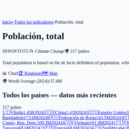
Inicio
›
Todos los indicadores
›
Población, total
Población, total
SP.POP.TOTL
📂
Climate Change
🌍
217
países
Total population is based on the de facto definition of population, whi
📊 Chart
🏆 Rankings
🗺️ Map
🌍 World Average (
2024
):
37.4M
Todos los países — datos más recientes
217
países
1
🇮🇳
India
1.45B
2024
2
🇨🇳
China
1.41B
2024
3
🇺🇸
Estados Unidos
3
Bangladesh
173.6M
2024
9
🇷🇺
Federación de Rusia
143.5M
2024
10
🇪
Congo, Rep. Dem.
109.3M
2024
16
🇻🇳
Vietnam
101.0M
2024
17
🇮🇷
I
Tanzania
68.6M
2024
23
🇫🇷
Francia
68.6M
2024
24
🇿🇦
Sudáfrica
64.