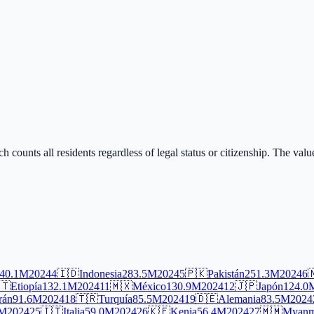
ch counts all residents regardless of legal status or citizenship. The va
40.1M
2024
4
🇮🇩
Indonesia
283.5M
2024
5
🇵🇰
Pakistán
251.3M
2024
6

🇹
Etiopía
132.1M
2024
11
🇲🇽
México
130.9M
2024
12
🇯🇵
Japón
124.0
rán
91.6M
2024
18
🇹🇷
Turquía
85.5M
2024
19
🇩🇪
Alemania
83.5M
2024
0M
2024
25
🇮🇹
Italia
59.0M
2024
26
🇰🇪
Kenia
56.4M
2024
27
🇲🇲
Myanm