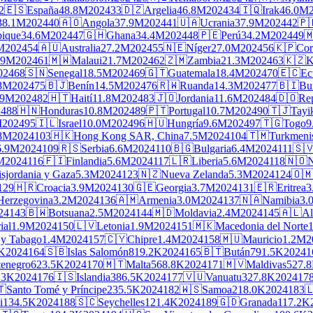
2
🇪🇸
España
48.8M
2024
33
🇩🇿
Argelia
46.8M
2024
34
🇮🇶
Irak
46.0M
38.1M
2024
40
🇦🇴
Angola
37.9M
2024
41
🇺🇦
Ucrania
37.9M
2024
42
🇵
ique
34.6M
2024
47
🇬🇭
Ghana
34.4M
2024
48
🇵🇪
Perú
34.2M
2024
49

M
2024
54
🇦🇺
Australia
27.2M
2024
55
🇳🇪
Níger
27.0M
2024
56
🇰🇵
Cor
.9M
2024
61
🇲🇼
Malaui
21.7M
2024
62
🇿🇲
Zambia
21.3M
2024
63
🇰🇿
K
024
68
🇸🇳
Senegal
18.5M
2024
69
🇬🇹
Guatemala
18.4M
2024
70
🇪🇨
Ec
.8M
2024
75
🇧🇯
Benín
14.5M
2024
76
🇷🇼
Ruanda
14.3M
2024
77
🇧🇮
Bu
.9M
2024
82
🇭🇹
Haití
11.8M
2024
83
🇯🇴
Jordania
11.6M
2024
84
🇩🇴
Re
24
88
🇭🇳
Honduras
10.8M
2024
89
🇵🇹
Portugal
10.7M
2024
90
🇹🇯
Tayi
M
2024
95
🇮🇱
Israel
10.0M
2024
96
🇭🇺
Hungría
9.6M
2024
97
🇹🇬
Togo
9
8M
2024
103
🇭🇰
Hong Kong SAR, China
7.5M
2024
104
🇹🇲
Turkmeni
6.9M
2024
109
🇷🇸
Serbia
6.6M
2024
110
🇧🇬
Bulgaria
6.4M
2024
111
🇸
M
2024
116
🇫🇮
Finlandia
5.6M
2024
117
🇱🇷
Liberia
5.6M
2024
118
🇳🇴
N
isjordania y Gaza
5.3M
2024
123
🇳🇿
Nueva Zelanda
5.3M
2024
124
🇴
129
🇭🇷
Croacia
3.9M
2024
130
🇬🇪
Georgia
3.7M
2024
131
🇪🇷
Eritrea
3
Herzegovina
3.2M
2024
136
🇦🇲
Armenia
3.0M
2024
137
🇳🇦
Namibia
3.
24
143
🇧🇼
Botsuana
2.5M
2024
144
🇲🇩
Moldavia
2.4M
2024
145
🇦🇱
Al
ial
1.9M
2024
150
🇱🇻
Letonia
1.9M
2024
151
🇲🇰
Macedonia del Norte
 y Tabago
1.4M
2024
157
🇨🇾
Chipre
1.4M
2024
158
🇲🇺
Mauricio
1.2M
2
K
2024
164
🇸🇧
Islas Salomón
819.2K
2024
165
🇧🇹
Bután
791.5K
2024
1
enegro
623.5K
2024
170
🇲🇹
Malta
568.8K
2024
171
🇲🇻
Maldivas
527.
.3K
2024
176
🇮🇸
Islandia
386.5K
2024
177
🇻🇺
Vanuatu
327.8K
2024
17
🇹
Santo Tomé y Príncipe
235.5K
2024
182
🇼🇸
Samoa
218.0K
2024
183

i
134.5K
2024
188
🇸🇨
Seychelles
121.4K
2024
189
🇬🇩
Granada
117.2K