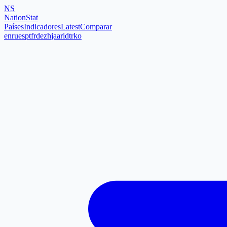
NS
NationStat
Países
Indicadores
Latest
Comparar
en
ru
es
pt
fr
de
zh
ja
ar
id
tr
ko