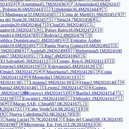
2024
35
🇦🇷
Argentina
45.7M
2024
36
🇦🇫
Afganistán
42.6M
2024
37
🇱
Polonia
36.6M
2024
43
🇺🇿
Uzbekistán
36.4M
2024
44
🇲🇾
🇬
Madagascar
32.0M
2024
50
🇨🇮
Costa de Marfil
31.9M
2024
51
🇳🇵
ea del Norte
26.5M
2024
57
🇸🇾
Siria
24.7M
2024
58
🇲🇱
azajstán
20.6M
2024
64
🇹🇩
Chad
20.3M
2024
65
🇨🇱
uador
18.1M
2024
71
🇳🇱
Países Bajos
18.0M
2024
72
🇰🇭
rundi
14.0M
2024
78
🇧🇴
Bolivia
12.4M
2024
79
🇹🇳
pública Dominicana
11.4M
2024
85
🇦🇪
Emiratos Árabes
kistán
10.6M
2024
91
🇵🇬
Papúa Nueva Guinea
10.6M
2024
92
🇸🇪
.5M
2024
98
🇦🇹
Austria
9.2M
2024
99
🇧🇾
Bielorrusia
9.1M
2024
100
stán
7.5M
2024
105
🇱🇾
Libia
7.4M
2024
106
🇰🇬

El Salvador
6.3M
2024
112
🇨🇬
Congo, Rep.
6.3M
2024
113
🇸🇬
oruega
5.6M
2024
119
🇸🇰
Eslovaquia
5.4M
2024
120
🇮🇪

Omán
5.3M
2024
125
🇲🇷
Mauritania
5.2M
2024
126
🇨🇷
Costa
.5M
2024
132
🇲🇳
Mongolia
3.5M
2024
133
🇺🇾
0M
2024
138
🇱🇹
Lituania
2.9M
2024
139
🇶🇦
Qatar
2.9M
2024
140
🇯🇲
bania
2.4M
2024
146
🇱🇸
Lesoto
2.3M
2024
147
🇬🇼
Guinea-
1.8M
2024
152
🌐
Kosovo
1.6M
2024
153
🇧🇭
Baréin
1.6M
2024
154
🇹🇱
024
159
🇸🇿
Eswatini
1.2M
2024
160
🇩🇯
Djibouti
1.2M
2024
161
🇫🇯
66
🇲🇴
Macao SAR, China
687.0K
2024
167
🇱🇺
8K
2024
172
🇨🇻
Cabo Verde
524.9K
2024
173
🇧🇳
8
🇳🇨
Nueva Caledonia
292.6K
2024
179
🇧🇧
🇨
Santa Lucia
179.7K
2024
184
🇯🇪
Islas del Canal
168.1K
2024
185
2024
190
🇫🇲
Micronesia, Est. Fed.
113.2K
2024
191
🇦🇼