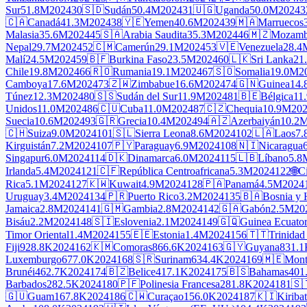
Sur
51.8M
2024
30
🇸🇩
Sudán
50.4M
2024
31
🇺🇬
Uganda
50.0M
2024
3
🇨🇦
Canadá
41.3M
2024
38
🇾🇪
Yemen
40.6M
2024
39
🇲🇦
Marruecos
Malasia
35.6M
2024
45
🇸🇦
Arabia Saudita
35.3M
2024
46
🇲🇿
Mozamb
Nepal
29.7M
2024
52
🇨🇲
Camerún
29.1M
2024
53
🇻🇪
Venezuela
28.4
Malí
24.5M
2024
59
🇧🇫
Burkina Faso
23.5M
2024
60
🇱🇰
Sri Lanka
21
Chile
19.8M
2024
66
🇷🇴
Rumania
19.1M
2024
67
🇸🇴
Somalia
19.0M
2
Camboya
17.6M
2024
73
🇿🇼
Zimbabue
16.6M
2024
74
🇬🇳
Guinea
14
Túnez
12.3M
2024
80
🇸🇸
Sudán del Sur
11.9M
2024
81
🇧🇪
Bélgica
11
Unidos
11.0M
2024
86
🇨🇺
Cuba
11.0M
2024
87
🇨🇿
Chequia
10.9M
20
Suecia
10.6M
2024
93
🇬🇷
Grecia
10.4M
2024
94
🇦🇿
Azerbaiyán
10.2
🇨🇭
Suiza
9.0M
2024
101
🇸🇱
Sierra Leona
8.6M
2024
102
🇱🇦
Laos
7.
Kirguistán
7.2M
2024
107
🇵🇾
Paraguay
6.9M
2024
108
🇳🇮
Nicaragua
Singapur
6.0M
2024
114
🇩🇰
Dinamarca
6.0M
2024
115
🇱🇧
Líbano
5.8
Irlanda
5.4M
2024
121
🇨🇫
República Centroafricana
5.3M
2024
122
🌐
C
Rica
5.1M
2024
127
🇰🇼
Kuwait
4.9M
2024
128
🇵🇦
Panamá
4.5M
2024
Uruguay
3.4M
2024
134
🇵🇷
Puerto Rico
3.2M
2024
135
🇧🇦
Bosnia y 
Jamaica
2.8M
2024
141
🇬🇲
Gambia
2.8M
2024
142
🇬🇦
Gabón
2.5M
20
Bisáu
2.2M
2024
148
🇸🇮
Eslovenia
2.1M
2024
149
🇬🇶
Guinea Ecuator
Timor Oriental
1.4M
2024
155
🇪🇪
Estonia
1.4M
2024
156
🇹🇹
Trinidad
Fiji
928.8K
2024
162
🇰🇲
Comoras
866.6K
2024
163
🇬🇾
Guyana
831.1
Luxemburgo
677.0K
2024
168
🇸🇷
Surinam
634.4K
2024
169
🇲🇪
Mont
Brunéi
462.7K
2024
174
🇧🇿
Belice
417.1K
2024
175
🇧🇸
Bahamas
401
Barbados
282.5K
2024
180
🇵🇫
Polinesia Francesa
281.8K
2024
181
🇸
🇬🇺
Guam
167.8K
2024
186
🇨🇼
Curaçao
156.0K
2024
187
🇰🇮
Kiribat