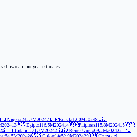
lues shown are midyear estimates.
🇬
Nigeria
232.7M
2024
7
🇧🇷
Brasil
212.0M
2024
8
🇧🇩
M
2024
13
🇪🇬
Egipto
116.5M
2024
14
🇵🇭
Filipinas
115.8M
2024
15
🇨🇩
20
🇹🇭
Tailandia
71.7M
2024
21
🇬🇧
Reino Unido
69.2M
2024
22
🇹🇿
ar
54.5M
2024
28
🇨🇴
Colombia
52.9M
2024
29
🇰🇷
Corea del