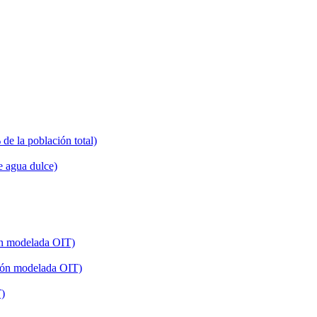
 de la población total)
e agua dulce)
ón modelada OIT)
ción modelada OIT)
T)