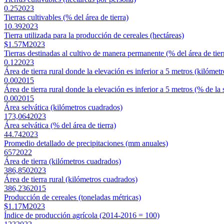
0.25
2023
Tierras cultivables (% del área de tierra)
10.39
2023
Tierra utilizada para la producción de cereales (hectáreas)
$1.57M
2023
Tierras destinadas al cultivo de manera permanente (% del área de tier
0.12
2023
Área de tierra rural donde la elevación es inferior a 5 metros (kilómet
0.00
2015
Área de tierra rural donde la elevación es inferior a 5 metros (% de la s
0.00
2015
Área selvática (kilómetros cuadrados)
173,064
2023
Área selvática (% del área de tierra)
44.74
2023
Promedio detallado de precipitaciones (mm anuales)
657
2022
Área de tierra (kilómetros cuadrados)
386,850
2023
Área de tierra rural (kilómetros cuadrados)
386,236
2015
Producción de cereales (toneladas métricas)
$1.17M
2023
Índice de producción agrícola (2014-2016 = 100)