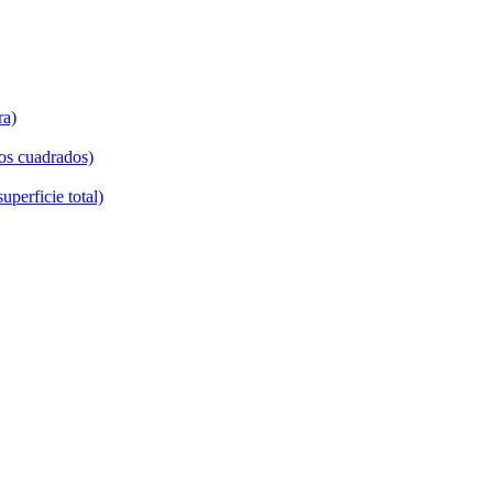
ra)
ros cuadrados)
uperficie total)