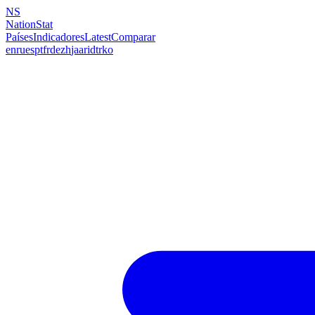
NS
NationStat
Países
Indicadores
Latest
Comparar
en
ru
es
pt
fr
de
zh
ja
ar
id
tr
ko