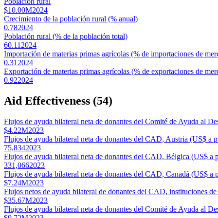
Población rural
$10.00M
2024
Crecimiento de la población rural (% anual)
0.78
2024
Población rural (% de la población total)
60.11
2024
Importación de materias primas agrícolas (% de importaciones de mer
0.31
2024
Exportación de materias primas agrícolas (% de exportaciones de mer
0.92
2024
Aid Effectiveness
(
54
)
Flujos de ayuda bilateral neta de donantes del Comité de Ayuda al De
$4.22M
2023
Flujos de ayuda bilateral neta de donantes del CAD, Austria (US$ a pr
75,834
2023
Flujos de ayuda bilateral neta de donantes del CAD, Bélgica (US$ a p
331,066
2023
Flujos de ayuda bilateral neta de donantes del CAD, Canadá (US$ a p
$7.24M
2023
Flujos netos de ayuda bilateral de donantes del CAD, instituciones d
$35.67M
2023
Flujos de ayuda bilateral neta de donantes del Comité de Ayuda al De
$9.72M
2023