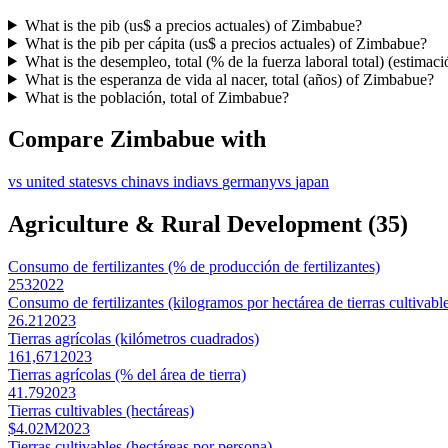
What is the pib (us$ a precios actuales) of Zimbabue?
What is the pib per cápita (us$ a precios actuales) of Zimbabue?
What is the desempleo, total (% de la fuerza laboral total) (estima
What is the esperanza de vida al nacer, total (años) of Zimbabue?
What is the población, total of Zimbabue?
Compare
Zimbabue
with
vs
united states
vs
china
vs
india
vs
germany
vs
japan
Agriculture & Rural Development
(
35
)
Consumo de fertilizantes (% de producción de fertilizantes)
253
2022
Consumo de fertilizantes (kilogramos por hectárea de tierras cultivabl
26.21
2023
Tierras agrícolas (kilómetros cuadrados)
161,671
2023
Tierras agrícolas (% del área de tierra)
41.79
2023
Tierras cultivables (hectáreas)
$4.02M
2023
Tierras cultivables (hectáreas por persona)