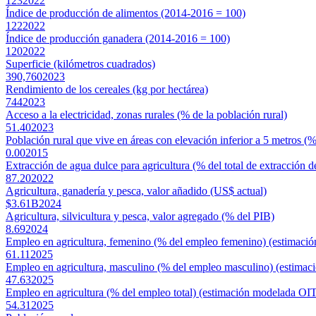
123
2022
Índice de producción de alimentos (2014-2016 = 100)
122
2022
Índice de producción ganadera (2014-2016 = 100)
120
2022
Superficie (kilómetros cuadrados)
390,760
2023
Rendimiento de los cereales (kg por hectárea)
744
2023
Acceso a la electricidad, zonas rurales (% de la población rural)
51.40
2023
Población rural que vive en áreas con elevación inferior a 5 metros (%
0.00
2015
Extracción de agua dulce para agricultura (% del total de extracción d
87.20
2022
Agricultura, ganadería y pesca, valor añadido (US$ actual)
$3.61B
2024
Agricultura, silvicultura y pesca, valor agregado (% del PIB)
8.69
2024
Empleo en agricultura, femenino (% del empleo femenino) (estimaci
61.11
2025
Empleo en agricultura, masculino (% del empleo masculino) (estima
47.63
2025
Empleo en agricultura (% del empleo total) (estimación modelada OI
54.31
2025