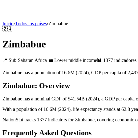
Inicio
›
Todos los países
›
Zimbabue
🇿🇼
Zimbabue
📍
Sub-Saharan Africa
💼
Lower middle income
📊
1377 indicadores 
Zimbabue has a population of 16.6M (2024), GDP per capita of 2,497
Zimbabue
: Overview
Zimbabue has a nominal GDP of $41.54B (2024), a GDP per capita o
With a population of 16.6M (2024), life expectancy stands at 62.8 yea
NationStat tracks 1377 indicators for Zimbabue, covering economic ou
Frequently Asked Questions