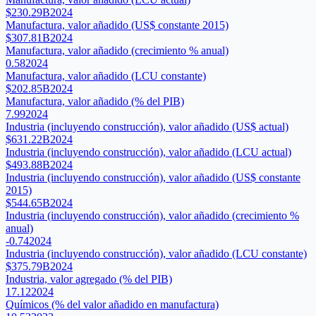
$230.29B
2024
Manufactura, valor añadido (US$ constante 2015)
$307.81B
2024
Manufactura, valor añadido (crecimiento % anual)
0.58
2024
Manufactura, valor añadido (LCU constante)
$202.85B
2024
Manufactura, valor añadido (% del PIB)
7.99
2024
Industria (incluyendo construcción), valor añadido (US$ actual)
$631.22B
2024
Industria (incluyendo construcción), valor añadido (LCU actual)
$493.88B
2024
Industria (incluyendo construcción), valor añadido (US$ constante
2015)
$544.65B
2024
Industria (incluyendo construcción), valor añadido (crecimiento %
anual)
-0.74
2024
Industria (incluyendo construcción), valor añadido (LCU constante)
$375.79B
2024
Industria, valor agregado (% del PIB)
17.12
2024
Químicos (% del valor añadido en manufactura)