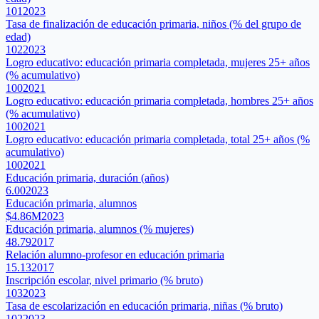
101
2023
Tasa de finalización de educación primaria, niños (% del grupo de
edad)
102
2023
Logro educativo: educación primaria completada, mujeres 25+ años
(% acumulativo)
100
2021
Logro educativo: educación primaria completada, hombres 25+ años
(% acumulativo)
100
2021
Logro educativo: educación primaria completada, total 25+ años (%
acumulativo)
100
2021
Educación primaria, duración (años)
6.00
2023
Educación primaria, alumnos
$4.86M
2023
Educación primaria, alumnos (% mujeres)
48.79
2017
Relación alumno-profesor en educación primaria
15.13
2017
Inscripción escolar, nivel primario (% bruto)
103
2023
Tasa de escolarización en educación primaria, niñas (% bruto)
102
2023