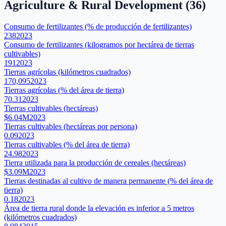
Agriculture & Rural Development
(
36
)
Consumo de fertilizantes (% de producción de fertilizantes)
238
2023
Consumo de fertilizantes (kilogramos por hectárea de tierras
cultivables)
191
2023
Tierras agrícolas (kilómetros cuadrados)
170,095
2023
Tierras agrícolas (% del área de tierra)
70.31
2023
Tierras cultivables (hectáreas)
$6.04M
2023
Tierras cultivables (hectáreas por persona)
0.09
2023
Tierras cultivables (% del área de tierra)
24.98
2023
Tierra utilizada para la producción de cereales (hectáreas)
$3.09M
2023
Tierras destinadas al cultivo de manera permanente (% del área de
tierra)
0.18
2023
Área de tierra rural donde la elevación es inferior a 5 metros
(kilómetros cuadrados)