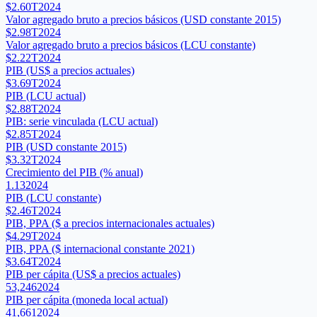
$2.60T
2024
Valor agregado bruto a precios básicos (USD constante 2015)
$2.98T
2024
Valor agregado bruto a precios básicos (LCU constante)
$2.22T
2024
PIB (US$ a precios actuales)
$3.69T
2024
PIB (LCU actual)
$2.88T
2024
PIB: serie vinculada (LCU actual)
$2.85T
2024
PIB (USD constante 2015)
$3.32T
2024
Crecimiento del PIB (% anual)
1.13
2024
PIB (LCU constante)
$2.46T
2024
PIB, PPA ($ a precios internacionales actuales)
$4.29T
2024
PIB, PPA ($ internacional constante 2021)
$3.64T
2024
PIB per cápita (US$ a precios actuales)
53,246
2024
PIB per cápita (moneda local actual)
41,661
2024