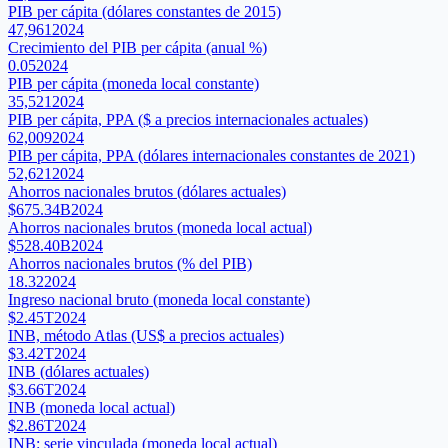
PIB per cápita (dólares constantes de 2015)
47,961
2024
Crecimiento del PIB per cápita (anual %)
0.05
2024
PIB per cápita (moneda local constante)
35,521
2024
PIB per cápita, PPA ($ a precios internacionales actuales)
62,009
2024
PIB per cápita, PPA (dólares internacionales constantes de 2021)
52,621
2024
Ahorros nacionales brutos (dólares actuales)
$675.34B
2024
Ahorros nacionales brutos (moneda local actual)
$528.40B
2024
Ahorros nacionales brutos (% del PIB)
18.32
2024
Ingreso nacional bruto (moneda local constante)
$2.45T
2024
INB, método Atlas (US$ a precios actuales)
$3.42T
2024
INB (dólares actuales)
$3.66T
2024
INB (moneda local actual)
$2.86T
2024
INB: serie vinculada (moneda local actual)