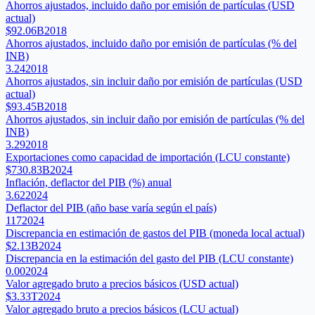
Ahorros ajustados, incluido daño por emisión de partículas (USD
actual)
$92.06B
2018
Ahorros ajustados, incluido daño por emisión de partículas (% del
INB)
3.24
2018
Ahorros ajustados, sin incluir daño por emisión de partículas (USD
actual)
$93.45B
2018
Ahorros ajustados, sin incluir daño por emisión de partículas (% del
INB)
3.29
2018
Exportaciones como capacidad de importación (LCU constante)
$730.83B
2024
Inflación, deflactor del PIB (%) anual
3.62
2024
Deflactor del PIB (año base varía según el país)
117
2024
Discrepancia en estimación de gastos del PIB (moneda local actual)
$2.13B
2024
Discrepancia en la estimación del gasto del PIB (LCU constante)
0.00
2024
Valor agregado bruto a precios básicos (USD actual)
$3.33T
2024
Valor agregado bruto a precios básicos (LCU actual)