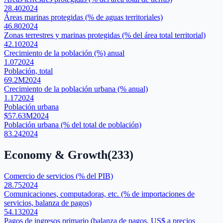
28.40
2024
Áreas marinas protegidas (% de aguas territoriales)
46.80
2024
Zonas terrestres y marinas protegidas (% del área total territorial)
42.10
2024
Crecimiento de la población (%) anual
1.07
2024
Población, total
69.2M
2024
Crecimiento de la población urbana (% anual)
1.17
2024
Población urbana
$57.63M
2024
Población urbana (% del total de población)
83.24
2024
Economy & Growth
(
233
)
Comercio de servicios (% del PIB)
28.75
2024
Comunicaciones, computadoras, etc. (% de importaciones de
servicios, balanza de pagos)
54.13
2024
Pagos de ingresos primario (balanza de pagos, US$ a precios