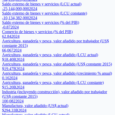
Saldo externo de bienes y servicios (LCU actual)
-25,144,000,000
2024
Saldo externo de bienes y servicios (LCU constante)
-10,134,382,000
2024
Saldo externo de bienes y servicios (% del PIB)
-0.87
2024
Comercio de bienes y servicios (% del PIB)
62.84
2024
Agricultura, ganadería y pesca, valor añadido por trabajador (US$
constante 2015)
66,067
2024
Agricultura, ganadería y pesca, valor añadido (LCU actual)
$18.40B
2024
Agricultura, ganadería y pesca, valor añadido (US$ constante 2015)
$19.47B
2024
Agricultura, ganadería y pesca, valor añadido (crecimiento % anual)
0.16
2024
Agricultura, ganadería y pesca, valor añadido (LCU constante)
$15.20B
2024
Industria (incluyendo construcción), valor añadido por trabajador
(US$ constante 2015)
100,082
2024
Manufactura, valor añadido (US$ actual)
$294.33B
2024
Manufactura, valor añadido (LCU actual)