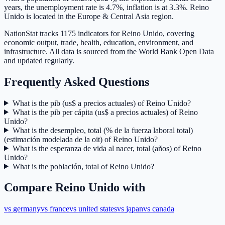
years, the unemployment rate is 4.7%, inflation is at 3.3%. Reino
Unido is located in the Europe & Central Asia region.
NationStat tracks 1175 indicators for Reino Unido, covering
economic output, trade, health, education, environment, and
infrastructure. All data is sourced from the World Bank Open Data
and updated regularly.
Frequently Asked Questions
What is the pib (us$ a precios actuales) of Reino Unido?
What is the pib per cápita (us$ a precios actuales) of Reino
Unido?
What is the desempleo, total (% de la fuerza laboral total)
(estimación modelada de la oit) of Reino Unido?
What is the esperanza de vida al nacer, total (años) of Reino
Unido?
What is the población, total of Reino Unido?
Compare
Reino Unido
with
vs
germany
vs
france
vs
united states
vs
japan
vs
canada