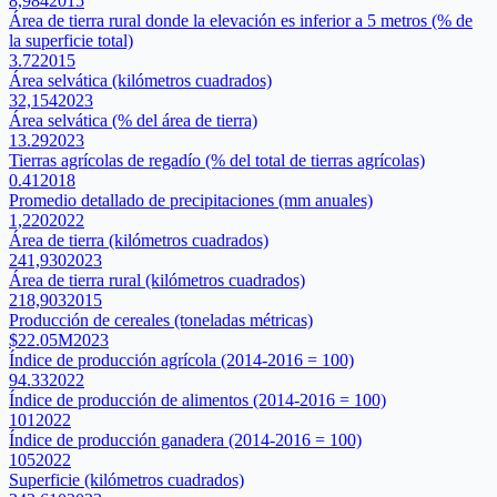
8,984
2015
Área de tierra rural donde la elevación es inferior a 5 metros (% de
la superficie total)
3.72
2015
Área selvática (kilómetros cuadrados)
32,154
2023
Área selvática (% del área de tierra)
13.29
2023
Tierras agrícolas de regadío (% del total de tierras agrícolas)
0.41
2018
Promedio detallado de precipitaciones (mm anuales)
1,220
2022
Área de tierra (kilómetros cuadrados)
241,930
2023
Área de tierra rural (kilómetros cuadrados)
218,903
2015
Producción de cereales (toneladas métricas)
$22.05M
2023
Índice de producción agrícola (2014-2016 = 100)
94.33
2022
Índice de producción de alimentos (2014-2016 = 100)
101
2022
Índice de producción ganadera (2014-2016 = 100)
105
2022
Superficie (kilómetros cuadrados)