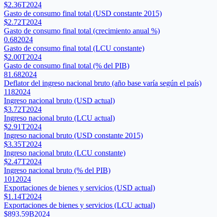
$2.36T
2024
Gasto de consumo final total (USD constante 2015)
$2.72T
2024
Gasto de consumo final total (crecimiento anual %)
0.68
2024
Gasto de consumo final total (LCU constante)
$2.00T
2024
Gasto de consumo final total (% del PIB)
81.68
2024
Deflator del ingreso nacional bruto (año base varía según el país)
118
2024
Ingreso nacional bruto (USD actual)
$3.72T
2024
Ingreso nacional bruto (LCU actual)
$2.91T
2024
Ingreso nacional bruto (USD constante 2015)
$3.35T
2024
Ingreso nacional bruto (LCU constante)
$2.47T
2024
Ingreso nacional bruto (% del PIB)
101
2024
Exportaciones de bienes y servicios (USD actual)
$1.14T
2024
Exportaciones de bienes y servicios (LCU actual)
$893.59B
2024