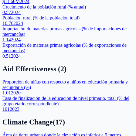
$11.60M
2024
Crecimiento de la población rural (% anual)
0.57
2024
Población rural (% de la población total)
16.76
2024
Importación de materias primas agrícolas (% de importaciones de
mercancías)
1.14
2024
Exportación de materias primas agrícolas (% de exportaciones de
mercancías)
0.51
2024
Aid Effectiveness
(
2
)
Proporción de niñas con respecto a niños en educación primaria y
secundaria (%)
1.01
2020
Tasa de finalización de la educación de nivel primario, total (% del
grupo etario correspondiente)
101
2023
Climate Change
(
17
)
Área de tierra urbana donde la elevación es inferior a 5 metros