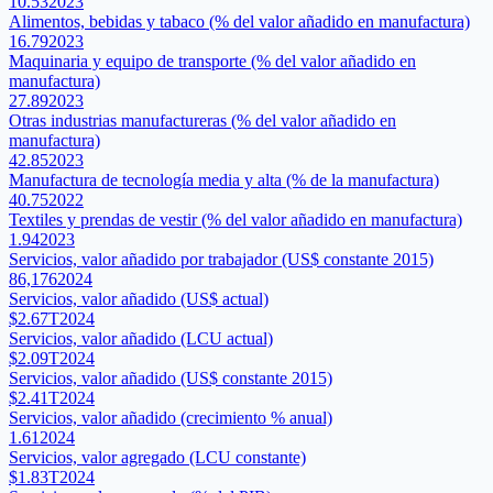
10.53
2023
Alimentos, bebidas y tabaco (% del valor añadido en manufactura)
16.79
2023
Maquinaria y equipo de transporte (% del valor añadido en
manufactura)
27.89
2023
Otras industrias manufactureras (% del valor añadido en
manufactura)
42.85
2023
Manufactura de tecnología media y alta (% de la manufactura)
40.75
2022
Textiles y prendas de vestir (% del valor añadido en manufactura)
1.94
2023
Servicios, valor añadido por trabajador (US$ constante 2015)
86,176
2024
Servicios, valor añadido (US$ actual)
$2.67T
2024
Servicios, valor añadido (LCU actual)
$2.09T
2024
Servicios, valor añadido (US$ constante 2015)
$2.41T
2024
Servicios, valor añadido (crecimiento % anual)
1.61
2024
Servicios, valor agregado (LCU constante)
$1.83T
2024