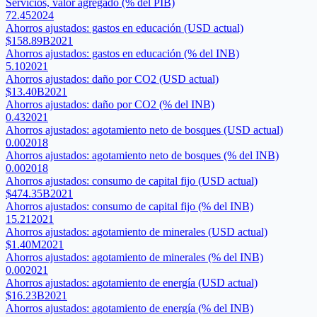
Servicios, valor agregado (% del PIB)
72.45
2024
Ahorros ajustados: gastos en educación (USD actual)
$158.89B
2021
Ahorros ajustados: gastos en educación (% del INB)
5.10
2021
Ahorros ajustados: daño por CO2 (USD actual)
$13.40B
2021
Ahorros ajustados: daño por CO2 (% del INB)
0.43
2021
Ahorros ajustados: agotamiento neto de bosques (USD actual)
0.00
2018
Ahorros ajustados: agotamiento neto de bosques (% del INB)
0.00
2018
Ahorros ajustados: consumo de capital fijo (USD actual)
$474.35B
2021
Ahorros ajustados: consumo de capital fijo (% del INB)
15.21
2021
Ahorros ajustados: agotamiento de minerales (USD actual)
$1.40M
2021
Ahorros ajustados: agotamiento de minerales (% del INB)
0.00
2021
Ahorros ajustados: agotamiento de energía (USD actual)
$16.23B
2021
Ahorros ajustados: agotamiento de energía (% del INB)