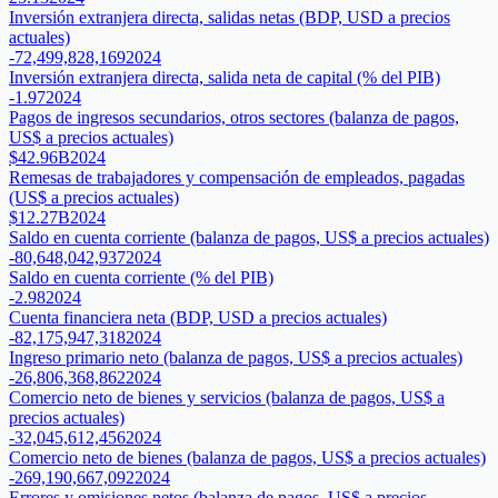
Inversión extranjera directa, salidas netas (BDP, USD a precios
actuales)
-72,499,828,169
2024
Inversión extranjera directa, salida neta de capital (% del PIB)
-1.97
2024
Pagos de ingresos secundarios, otros sectores (balanza de pagos,
US$ a precios actuales)
$42.96B
2024
Remesas de trabajadores y compensación de empleados, pagadas
(US$ a precios actuales)
$12.27B
2024
Saldo en cuenta corriente (balanza de pagos, US$ a precios actuales)
-80,648,042,937
2024
Saldo en cuenta corriente (% del PIB)
-2.98
2024
Cuenta financiera neta (BDP, USD a precios actuales)
-82,175,947,318
2024
Ingreso primario neto (balanza de pagos, US$ a precios actuales)
-26,806,368,862
2024
Comercio neto de bienes y servicios (balanza de pagos, US$ a
precios actuales)
-32,045,612,456
2024
Comercio neto de bienes (balanza de pagos, US$ a precios actuales)
-269,190,667,092
2024
Errores y omisiones netos (balanza de pagos, US$ a precios