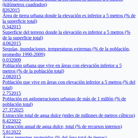
(kilómetros cuadrados)
826
2015
Área de tierra urbana donde la elevación es inferior a 5 metros (% de
la superficie total)
0.34
2015
Superficie del terreno donde la elevación es inferior a 5 metros (%
de la superficie total)
4.06
2015
Sequías, inundaciones, temperaturas extremas (% de la población,
promedio 1990-2009)
0.03
2009
Población urbana que vive en áreas con elevación inferior a 5
metros (% de la población total)
2.08
2015
Población que vive en áreas con elevación inferior a 5 metros (% del
total)
2.75
2015
Población en aglomeraciones urbanas de más de 1 millón (% de
población total)
27.37
2025
Extracción total de agua dulce (miles de millones de metros cúbicos)
8.42
2022
Extracción anual de agua dulce, total (% de recursos internos)
5.81
2022
Áreas terrestres protegidas (% del área total de tierras)