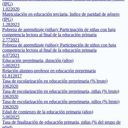
(IPG)
1.02
2020
Matriculación en educación terciaria, índice de paridad de género
(IPG)
1.28
2023
Pobreza de aprendizaje (niñas): Participación de niñas con baja
competencia lectora al final de la educación primaria
2.77
2021
Pobreza de aprendizaje (niños): Participación de niños con baja
competencia lectora al final de la educación primaria
4.07
2021
Educación preprimaria, duración (años)
5.00
2023
Relación alumno-profesor en educación preprimaria
61.81
2017
Tasa de escolarización en educación preprimaria (% bruto)
106
2020
Tasa de escolarización en educación preprimaria, niñas (% bruto)
106
2020
Tasa de escolarización en educación preprimaria, niños (% bruto)
106
2020
Edad de comienzo de la educación primaria (años)
5.00
2025
Tasa de finalización de educación primaria, niñas (% del grupo de
edad)