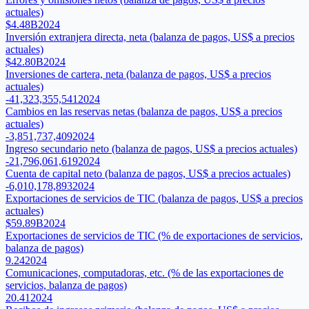
actuales)
$4.48B
2024
Inversión extranjera directa, neta (balanza de pagos, US$ a precios
actuales)
$42.80B
2024
Inversiones de cartera, neta (balanza de pagos, US$ a precios
actuales)
-41,323,355,541
2024
Cambios en las reservas netas (balanza de pagos, US$ a precios
actuales)
-3,851,737,409
2024
Ingreso secundario neto (balanza de pagos, US$ a precios actuales)
-21,796,061,619
2024
Cuenta de capital neto (balanza de pagos, US$ a precios actuales)
-6,010,178,893
2024
Exportaciones de servicios de TIC (balanza de pagos, US$ a precios
actuales)
$59.89B
2024
Exportaciones de servicios de TIC (% de exportaciones de servicios,
balanza de pagos)
9.24
2024
Comunicaciones, computadoras, etc. (% de las exportaciones de
servicios, balanza de pagos)
20.41
2024