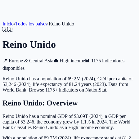
Inicio
›
Todos los países
›
Reino Unido
🇬🇧
Reino Unido
📍
Europe & Central Asia
💼
High income
📊
1175 indicadores
disponibles
Reino Unido has a population of 69.2M (2024), GDP per capita of
53,246 (2024), life expectancy of 81.24 years (2023). Data from
World Bank. Browse 1175+ indicators on NationStat.
Reino Unido
: Overview
Reino Unido has a nominal GDP of $3.69T (2024), a GDP per
capita of 53,246, the economy grew by 1.1% in 2024. The World
Bank classifies Reino Unido as a High income economy.
With a population of 69.2M (2024), life expectancy stands at 81.2