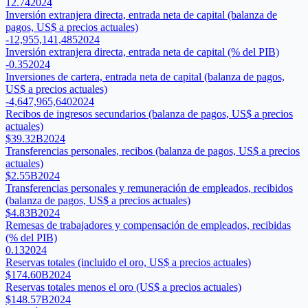
12.74
2024
Inversión extranjera directa, entrada neta de capital (balanza de
pagos, US$ a precios actuales)
-12,955,141,485
2024
Inversión extranjera directa, entrada neta de capital (% del PIB)
-0.35
2024
Inversiones de cartera, entrada neta de capital (balanza de pagos,
US$ a precios actuales)
-4,647,965,640
2024
Recibos de ingresos secundarios (balanza de pagos, US$ a precios
actuales)
$39.32B
2024
Transferencias personales, recibos (balanza de pagos, US$ a precios
actuales)
$2.55B
2024
Transferencias personales y remuneración de empleados, recibidos
(balanza de pagos, US$ a precios actuales)
$4.83B
2024
Remesas de trabajadores y compensación de empleados, recibidas
(% del PIB)
0.13
2024
Reservas totales (incluido el oro, US$ a precios actuales)
$174.60B
2024
Reservas totales menos el oro (US$ a precios actuales)
$148.57B
2024