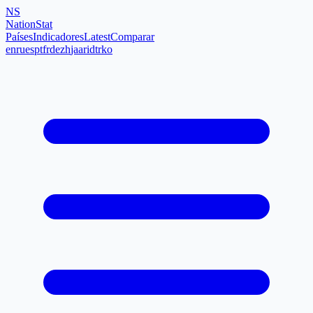
NS
NationStat
Países
Indicadores
Latest
Comparar
en
ru
es
pt
fr
de
zh
ja
ar
id
tr
ko