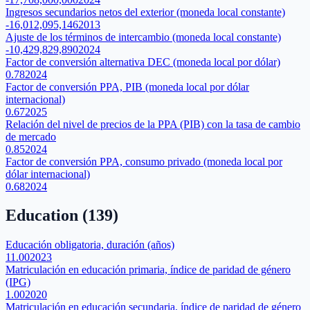
Ingresos secundarios netos del exterior (moneda local constante)
-16,012,095,146
2013
Ajuste de los términos de intercambio (moneda local constante)
-10,429,829,890
2024
Factor de conversión alternativa DEC (moneda local por dólar)
0.78
2024
Factor de conversión PPA, PIB (moneda local por dólar
internacional)
0.67
2025
Relación del nivel de precios de la PPA (PIB) con la tasa de cambio
de mercado
0.85
2024
Factor de conversión PPA, consumo privado (moneda local por
dólar internacional)
0.68
2024
Education
(
139
)
Educación obligatoria, duración (años)
11.00
2023
Matriculación en educación primaria, índice de paridad de género
(IPG)
1.00
2020
Matriculación en educación secundaria, índice de paridad de género