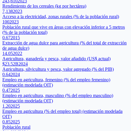
243,610
2023
Rendimiento de los cereales (kg por hectárea)
7,138
2023
Acceso a la electricidad, zonas rurales (% de la población rural)
100
2023
Población rural que vive en áreas con elevación inferior a 5 metros
(% de la población total)
0.67
2015
Extracción de agua dulce para agricultura (% del total de extracción
de agua dulce)
14.05
2022
Agricultura, ganadería y pesca, valor añadido (US$ actual)
$23.52B
2024
Agricultura, silvicultura y pesca, valor agregado (% del PIB)
0.64
2024
Empleo en agricultura, femenino (% del empleo femenino)
(estimación modelada OIT)
0.47
2025
Empleo en agricultura, masculino (% del empleo masculino)
(estimación modelada OIT)
1.20
2025
Empleo en agricultura (% del empleo total) (estimación modelada
OIT)
0.85
2025
Población rural