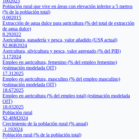
100
2023
Población rural que vive en áreas con elevación inferior a 5 metros
(% de la población total)
0.00
2015
Extracción de agua dulce para agricultura (% del total de extracción
de agua dulce)
8.29
2022
Agricultura, ganadería y pesca, valor añadido (US$ actual)
$2.86B
2024
Agricultura, silvicultura y pesca, valor agregado (% del PIB)
3.17
2024
Empleo en agricultura, femenino (% del empleo femenino)
(estimación modelada OIT)
17.31
2025
Empleo en agricultura, masculino (% del empleo masculino)
(estimación modelada OIT)
18.67
2025
Empleo en agricultura (% del empleo total) (estimación modelada
OIT)
18.03
2025
Población rural
$2.48M
2024
Crecimiento de la población rural (% anual)
-1.19
2024
Población rural (% de la población total)