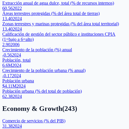
Extracción anual de agua dulce, total (% de recursos internos)
60.56
2022
Áreas terrestres protegidas (% del área total de tierras)
13.40
2024
Zonas terrestres y marinas protegidas (% del área total territorial)
13.40
2024
Calificación de gestión del sector público e instituciones CPIA
(1=bajo a 6=alto)
2.90
2006
Crecimiento de la población (%) anual
-0.56
2024
Población, total
6.6M
2024
Crecimiento de la población urbana (% anual)
-0.17
2024
Población urbana
$4.11M
2024
Población urbana (% del total de población)
62.38
2024
Economy & Growth
(
243
)
Comercio de servicios (% del PIB)
31.38
2024