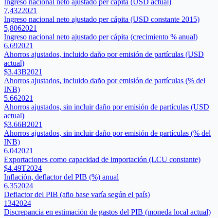
Ingreso nacional neto ajustado per cápita (USD actual)
7,432
2021
Ingreso nacional neto ajustado per cápita (USD constante 2015)
5,806
2021
Ingreso nacional neto ajustado per cápita (crecimiento % anual)
6.69
2021
Ahorros ajustados, incluido daño por emisión de partículas (USD
actual)
$3.43B
2021
Ahorros ajustados, incluido daño por emisión de partículas (% del
INB)
5.66
2021
Ahorros ajustados, sin incluir daño por emisión de partículas (USD
actual)
$3.66B
2021
Ahorros ajustados, sin incluir daño por emisión de partículas (% del
INB)
6.04
2021
Exportaciones como capacidad de importación (LCU constante)
$4.49T
2024
Inflación, deflactor del PIB (%) anual
6.35
2024
Deflactor del PIB (año base varía según el país)
134
2024
Discrepancia en estimación de gastos del PIB (moneda local actual)