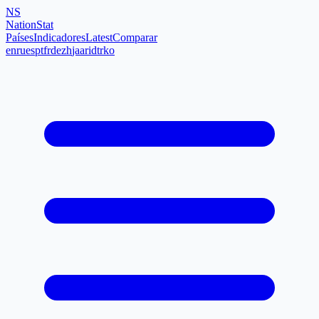
NS
NationStat
Países
Indicadores
Latest
Comparar
en
ru
es
pt
fr
de
zh
ja
ar
id
tr
ko