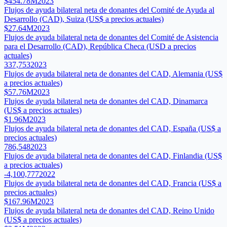
$454.78M
2023
Flujos de ayuda bilateral neta de donantes del Comité de Ayuda al
Desarrollo (CAD), Suiza (US$ a precios actuales)
$27.64M
2023
Flujos de ayuda bilateral neta de donantes del Comité de Asistencia
para el Desarrollo (CAD), República Checa (USD a precios
actuales)
337,753
2023
Flujos de ayuda bilateral neta de donantes del CAD, Alemania (US$
a precios actuales)
$57.76M
2023
Flujos de ayuda bilateral neta de donantes del CAD, Dinamarca
(US$ a precios actuales)
$1.96M
2023
Flujos de ayuda bilateral neta de donantes del CAD, España (US$ a
precios actuales)
786,548
2023
Flujos de ayuda bilateral neta de donantes del CAD, Finlandia (US$
a precios actuales)
-4,100,777
2022
Flujos de ayuda bilateral neta de donantes del CAD, Francia (US$ a
precios actuales)
$167.96M
2023
Flujos de ayuda bilateral neta de donantes del CAD, Reino Unido
(US$ a precios actuales)