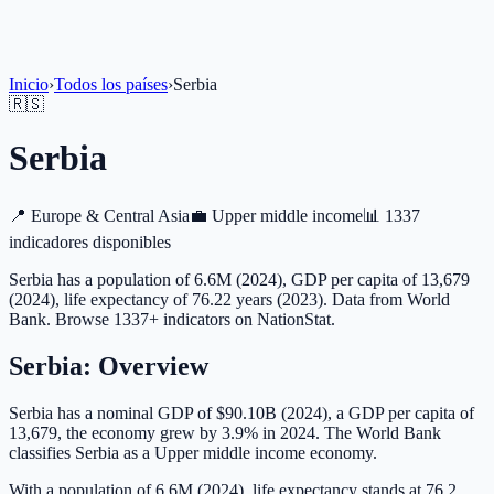
Inicio
›
Todos los países
›
Serbia
🇷🇸
Serbia
📍
Europe & Central Asia
💼
Upper middle income
📊
1337
indicadores disponibles
Serbia has a population of 6.6M (2024), GDP per capita of 13,679
(2024), life expectancy of 76.22 years (2023). Data from World
Bank. Browse 1337+ indicators on NationStat.
Serbia
: Overview
Serbia has a nominal GDP of $90.10B (2024), a GDP per capita of
13,679, the economy grew by 3.9% in 2024. The World Bank
classifies Serbia as a Upper middle income economy.
With a population of 6.6M (2024), life expectancy stands at 76.2