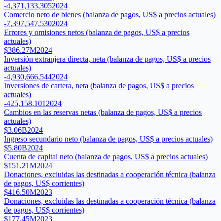
-4,371,133,305
2024
Comercio neto de bienes (balanza de pagos, US$ a precios actuales)
-7,397,547,530
2024
Errores y omisiones netos (balanza de pagos, US$ a precios
actuales)
$386.27M
2024
Inversión extranjera directa, neta (balanza de pagos, US$ a precios
actuales)
-4,930,666,544
2024
Inversiones de cartera, neta (balanza de pagos, US$ a precios
actuales)
-425,158,101
2024
Cambios en las reservas netas (balanza de pagos, US$ a precios
actuales)
$3.06B
2024
Ingreso secundario neto (balanza de pagos, US$ a precios actuales)
$5.80B
2024
Cuenta de capital neto (balanza de pagos, US$ a precios actuales)
$151.21M
2024
Donaciones, excluidas las destinadas a cooperación técnica (balanza
de pagos, US$ corrientes)
$416.50M
2023
Donaciones, excluidas las destinadas a cooperación técnica (balanza
de pagos, US$ corrientes)
$177.45M
2023