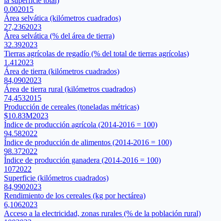
la superficie total)
0.00
2015
Área selvática (kilómetros cuadrados)
27,236
2023
Área selvática (% del área de tierra)
32.39
2023
Tierras agrícolas de regadío (% del total de tierras agrícolas)
1.41
2023
Área de tierra (kilómetros cuadrados)
84,090
2023
Área de tierra rural (kilómetros cuadrados)
74,453
2015
Producción de cereales (toneladas métricas)
$10.83M
2023
Índice de producción agrícola (2014-2016 = 100)
94.58
2022
Índice de producción de alimentos (2014-2016 = 100)
98.37
2022
Índice de producción ganadera (2014-2016 = 100)
107
2022
Superficie (kilómetros cuadrados)
84,990
2023
Rendimiento de los cereales (kg por hectárea)
6,106
2023
Acceso a la electricidad, zonas rurales (% de la población rural)