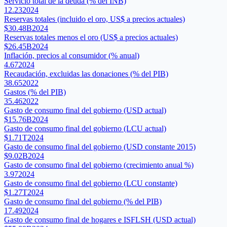
Servicio total de la deuda (% del INB)
12.23
2024
Reservas totales (incluido el oro, US$ a precios actuales)
$30.48B
2024
Reservas totales menos el oro (US$ a precios actuales)
$26.45B
2024
Inflación, precios al consumidor (% anual)
4.67
2024
Recaudación, excluidas las donaciones (% del PIB)
38.65
2022
Gastos (% del PIB)
35.46
2022
Gasto de consumo final del gobierno (USD actual)
$15.76B
2024
Gasto de consumo final del gobierno (LCU actual)
$1.71T
2024
Gasto de consumo final del gobierno (USD constante 2015)
$9.02B
2024
Gasto de consumo final del gobierno (crecimiento anual %)
3.97
2024
Gasto de consumo final del gobierno (LCU constante)
$1.27T
2024
Gasto de consumo final del gobierno (% del PIB)
17.49
2024
Gasto de consumo final de hogares e ISFLSH (USD actual)