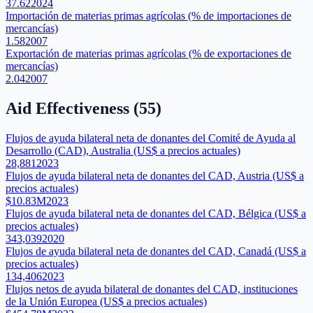
37.62
2024
Importación de materias primas agrícolas (% de importaciones de
mercancías)
1.58
2007
Exportación de materias primas agrícolas (% de exportaciones de
mercancías)
2.04
2007
Aid Effectiveness
(
55
)
Flujos de ayuda bilateral neta de donantes del Comité de Ayuda al
Desarrollo (CAD), Australia (US$ a precios actuales)
28,881
2023
Flujos de ayuda bilateral neta de donantes del CAD, Austria (US$ a
precios actuales)
$10.83M
2023
Flujos de ayuda bilateral neta de donantes del CAD, Bélgica (US$ a
precios actuales)
343,039
2020
Flujos de ayuda bilateral neta de donantes del CAD, Canadá (US$ a
precios actuales)
134,406
2023
Flujos netos de ayuda bilateral de donantes del CAD, instituciones
de la Unión Europea (US$ a precios actuales)