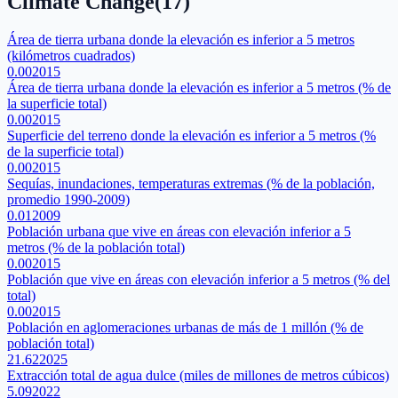
Climate Change
(
17
)
Área de tierra urbana donde la elevación es inferior a 5 metros
(kilómetros cuadrados)
0.00
2015
Área de tierra urbana donde la elevación es inferior a 5 metros (% de
la superficie total)
0.00
2015
Superficie del terreno donde la elevación es inferior a 5 metros (%
de la superficie total)
0.00
2015
Sequías, inundaciones, temperaturas extremas (% de la población,
promedio 1990-2009)
0.01
2009
Población urbana que vive en áreas con elevación inferior a 5
metros (% de la población total)
0.00
2015
Población que vive en áreas con elevación inferior a 5 metros (% del
total)
0.00
2015
Población en aglomeraciones urbanas de más de 1 millón (% de
población total)
21.62
2025
Extracción total de agua dulce (miles de millones de metros cúbicos)
5.09
2022