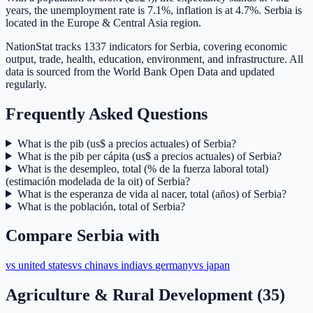
years, the unemployment rate is 7.1%, inflation is at 4.7%. Serbia is
located in the Europe & Central Asia region.
NationStat tracks 1337 indicators for Serbia, covering economic
output, trade, health, education, environment, and infrastructure. All
data is sourced from the World Bank Open Data and updated
regularly.
Frequently Asked Questions
What is the pib (us$ a precios actuales) of Serbia?
What is the pib per cápita (us$ a precios actuales) of Serbia?
What is the desempleo, total (% de la fuerza laboral total)
(estimación modelada de la oit) of Serbia?
What is the esperanza de vida al nacer, total (años) of Serbia?
What is the población, total of Serbia?
Compare
Serbia
with
vs
united states
vs
china
vs
india
vs
germany
vs
japan
Agriculture & Rural Development
(
35
)