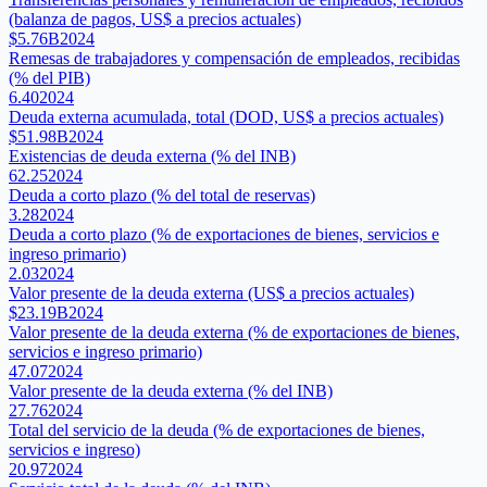
(balanza de pagos, US$ a precios actuales)
$5.76B
2024
Remesas de trabajadores y compensación de empleados, recibidas
(% del PIB)
6.40
2024
Deuda externa acumulada, total (DOD, US$ a precios actuales)
$51.98B
2024
Existencias de deuda externa (% del INB)
62.25
2024
Deuda a corto plazo (% del total de reservas)
3.28
2024
Deuda a corto plazo (% de exportaciones de bienes, servicios e
ingreso primario)
2.03
2024
Valor presente de la deuda externa (US$ a precios actuales)
$23.19B
2024
Valor presente de la deuda externa (% de exportaciones de bienes,
servicios e ingreso primario)
47.07
2024
Valor presente de la deuda externa (% del INB)
27.76
2024
Total del servicio de la deuda (% de exportaciones de bienes,
servicios e ingreso)
20.97
2024