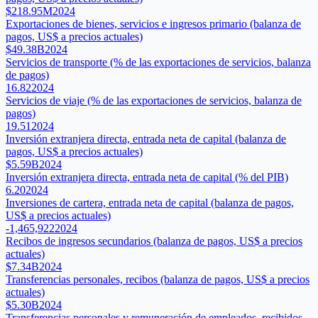
$218.95M
2024
Exportaciones de bienes, servicios e ingresos primario (balanza de
pagos, US$ a precios actuales)
$49.38B
2024
Servicios de transporte (% de las exportaciones de servicios, balanza
de pagos)
16.82
2024
Servicios de viaje (% de las exportaciones de servicios, balanza de
pagos)
19.51
2024
Inversión extranjera directa, entrada neta de capital (balanza de
pagos, US$ a precios actuales)
$5.59B
2024
Inversión extranjera directa, entrada neta de capital (% del PIB)
6.20
2024
Inversiones de cartera, entrada neta de capital (balanza de pagos,
US$ a precios actuales)
-1,465,922
2024
Recibos de ingresos secundarios (balanza de pagos, US$ a precios
actuales)
$7.34B
2024
Transferencias personales, recibos (balanza de pagos, US$ a precios
actuales)
$5.30B
2024
Transferencias personales y remuneración de empleados, recibidos