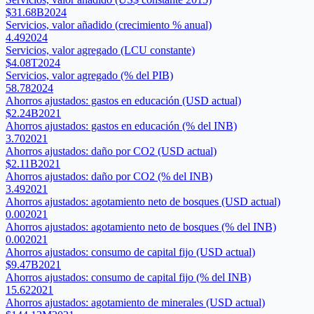
$31.68B
2024
Servicios, valor añadido (crecimiento % anual)
4.49
2024
Servicios, valor agregado (LCU constante)
$4.08T
2024
Servicios, valor agregado (% del PIB)
58.78
2024
Ahorros ajustados: gastos en educación (USD actual)
$2.24B
2021
Ahorros ajustados: gastos en educación (% del INB)
3.70
2021
Ahorros ajustados: daño por CO2 (USD actual)
$2.11B
2021
Ahorros ajustados: daño por CO2 (% del INB)
3.49
2021
Ahorros ajustados: agotamiento neto de bosques (USD actual)
0.00
2021
Ahorros ajustados: agotamiento neto de bosques (% del INB)
0.00
2021
Ahorros ajustados: consumo de capital fijo (USD actual)
$9.47B
2021
Ahorros ajustados: consumo de capital fijo (% del INB)
15.62
2021
Ahorros ajustados: agotamiento de minerales (USD actual)