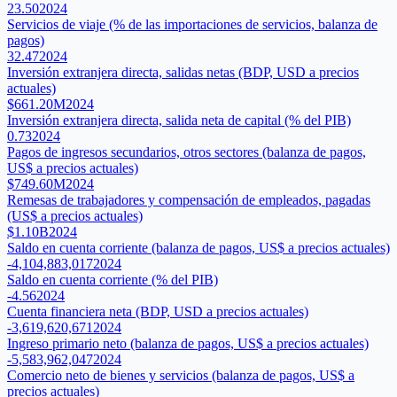
23.50
2024
Servicios de viaje (% de las importaciones de servicios, balanza de
pagos)
32.47
2024
Inversión extranjera directa, salidas netas (BDP, USD a precios
actuales)
$661.20M
2024
Inversión extranjera directa, salida neta de capital (% del PIB)
0.73
2024
Pagos de ingresos secundarios, otros sectores (balanza de pagos,
US$ a precios actuales)
$749.60M
2024
Remesas de trabajadores y compensación de empleados, pagadas
(US$ a precios actuales)
$1.10B
2024
Saldo en cuenta corriente (balanza de pagos, US$ a precios actuales)
-4,104,883,017
2024
Saldo en cuenta corriente (% del PIB)
-4.56
2024
Cuenta financiera neta (BDP, USD a precios actuales)
-3,619,620,671
2024
Ingreso primario neto (balanza de pagos, US$ a precios actuales)
-5,583,962,047
2024
Comercio neto de bienes y servicios (balanza de pagos, US$ a
precios actuales)