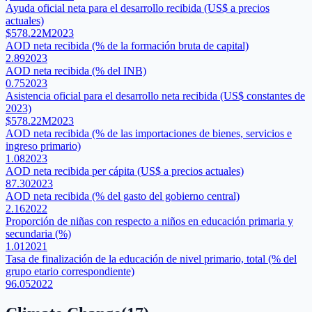
Ayuda oficial neta para el desarrollo recibida (US$ a precios
actuales)
$578.22M
2023
AOD neta recibida (% de la formación bruta de capital)
2.89
2023
AOD neta recibida (% del INB)
0.75
2023
Asistencia oficial para el desarrollo neta recibida (US$ constantes de
2023)
$578.22M
2023
AOD neta recibida (% de las importaciones de bienes, servicios e
ingreso primario)
1.08
2023
AOD neta recibida per cápita (US$ a precios actuales)
87.30
2023
AOD neta recibida (% del gasto del gobierno central)
2.16
2022
Proporción de niñas con respecto a niños en educación primaria y
secundaria (%)
1.01
2021
Tasa de finalización de la educación de nivel primario, total (% del
grupo etario correspondiente)
96.05
2022