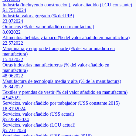
Industria (incluyendo construcción), valor añadido (LCU constante)
$1.75T
2024
Industria, valor agregado (% del PIB)
23.07
2024
Químicos (% del valor añadido en manufactura)
8.09
2022
Alimentos, bebidas y tabaco (% del valor añadido en manufactura)
22.57
2022
Maquinaria y equipo de transporte (% del valor añadido en
manufactura)
15.43
2022
Otras industrias manufactureras (% del valor añadido en
manufactura)
48.96
2022
Manufactura de tecnología media y alta (% de la manufactura)
26.84
2022
Textiles y prendas de vestir (% del valor añadido en manufactura)
4.94
2022
Servicios, valor añadido por trabajador (US$ constante 2015)
18,819
2024
Servicios, valor añadido (US$ actual)
$52.96B
2024
Servicios, valor añadido (LCU actual)
$5.73T
2024
Servicios, valor añadido (US$ constante 2015)