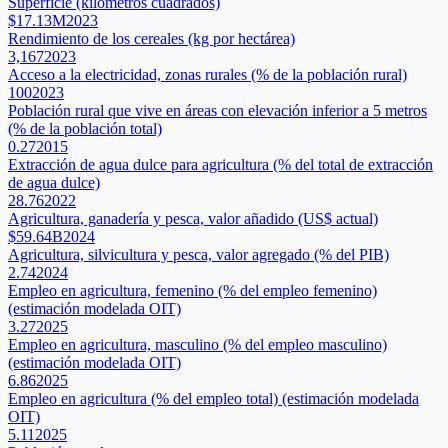
Superficie (kilómetros cuadrados)
$17.13M
2023
Rendimiento de los cereales (kg por hectárea)
3,167
2023
Acceso a la electricidad, zonas rurales (% de la población rural)
100
2023
Población rural que vive en áreas con elevación inferior a 5 metros
(% de la población total)
0.27
2015
Extracción de agua dulce para agricultura (% del total de extracción
de agua dulce)
28.76
2022
Agricultura, ganadería y pesca, valor añadido (US$ actual)
$59.64B
2024
Agricultura, silvicultura y pesca, valor agregado (% del PIB)
2.74
2024
Empleo en agricultura, femenino (% del empleo femenino)
(estimación modelada OIT)
3.27
2025
Empleo en agricultura, masculino (% del empleo masculino)
(estimación modelada OIT)
6.86
2025
Empleo en agricultura (% del empleo total) (estimación modelada
OIT)
5.11
2025