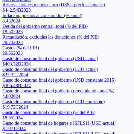
Reservas totales menos el oro (US$ a precios actuales)
$442.54B
2023
Inflación, precios al consumidor (% anual)
8.43
2024
Deuda del gobierno central, total (% del PIB)
18.50
2023
Recaudación, excluidas las donaciones (% del PIB)
28.73
2023
Gastos (% del PIB)
29.60
2023
Gasto de consumo final del gobierno (USD actual)
$403.32B
2024
Gasto de consumo final del gobierno (LCU actual)
$37.32T
2024
Gasto de consumo final del gobierno (USD constante 2015)
$306.48B
2024
Gasto de consumo final del gobierno (crecimiento anual %)
4.80
2024
Gasto de consumo final del gobierno (LCU constante)
$19.72T
2024
Gasto de consumo final del gobierno (% del PIB)
18.55
2024
Gasto de consumo final de hogares e ISFLSH (USD actual)
$1.07T
2024
Gasto de consumo final de hogares e ISFLSH (LCU actual)