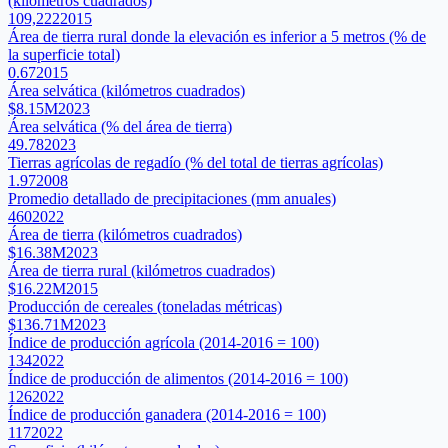
(kilómetros cuadrados)
109,222
2015
Área de tierra rural donde la elevación es inferior a 5 metros (% de
la superficie total)
0.67
2015
Área selvática (kilómetros cuadrados)
$8.15M
2023
Área selvática (% del área de tierra)
49.78
2023
Tierras agrícolas de regadío (% del total de tierras agrícolas)
1.97
2008
Promedio detallado de precipitaciones (mm anuales)
460
2022
Área de tierra (kilómetros cuadrados)
$16.38M
2023
Área de tierra rural (kilómetros cuadrados)
$16.22M
2015
Producción de cereales (toneladas métricas)
$136.71M
2023
Índice de producción agrícola (2014-2016 = 100)
134
2022
Índice de producción de alimentos (2014-2016 = 100)
126
2022
Índice de producción ganadera (2014-2016 = 100)
117
2022