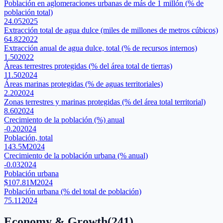
Población en aglomeraciones urbanas de más de 1 millón (% de
población total)
24.05
2025
Extracción total de agua dulce (miles de millones de metros cúbicos)
64.82
2022
Extracción anual de agua dulce, total (% de recursos internos)
1.50
2022
Áreas terrestres protegidas (% del área total de tierras)
11.50
2024
Áreas marinas protegidas (% de aguas territoriales)
2.20
2024
Zonas terrestres y marinas protegidas (% del área total territorial)
8.60
2024
Crecimiento de la población (%) anual
-0.20
2024
Población, total
143.5M
2024
Crecimiento de la población urbana (% anual)
-0.03
2024
Población urbana
$107.81M
2024
Población urbana (% del total de población)
75.11
2024
Economy & Growth
(
241
)