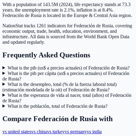
With a population of 143.5M (2024), life expectancy stands at 73.3
years, the unemployment rate is 2.1%, inflation is at 8.4%.
Federación de Rusia is located in the Europe & Central Asia region.
NationStat tracks 1261 indicators for Federación de Rusia, covering
economic output, trade, health, education, environment, and
infrastructure. All data is sourced from the World Bank Open Data
and updated regularly.
Frequently Asked Questions
What is the pib (us$ a precios actuales) of Federación de Rusia?
What is the pib per cápita (us$ a precios actuales) of Federación
de Rusia?
What is the desempleo, total (% de la fuerza laboral total)
(estimación modelada de la oit) of Federación de Rusia?
What is the esperanza de vida al nacer, total (años) of Federación
de Rusia?
What is the población, total of Federación de Rusia?
Compare
Federación de Rusia
with
vs
united states
vs
china
vs
turkey
vs
germany
vs
india