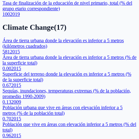
Tasa de finalización de la educación de nivel primario, total (% del
grupo etario correspondiente)
100
2019
Climate Change
(
17
)
Área de tierra urbana donde la elevación es inferior a 5 metros
(kilómetros cuadrados)
581
2015
Área de tierra urbana donde la elevación es inferior a 5 metros (% de
la superficie total)
0.00
2015
Superficie del terreno donde la elevación es inferior a 5 metros (%
de la superficie total)
0.67
2015
Sequías, inundaciones, temperaturas extremas (% de la población,
promedio 1990-2009)
0.13
2009
Población urbana que vive en áreas con elevación inferior a 5
metros (% de la población total)
0.70
2015
Población que vive en áreas con elevación inferior a 5 metros (% del
total)
0.96
2015