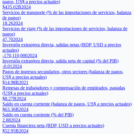
pagos, US$ a precios actuales)
$435.02B
2024
Servicios de transporte (% de las importaciones de servicios, balanza
de pagos)
18.26
2024
Servicios de viaje (% de las importaciones de servicios, balanza de
pagos)
47.70
2024
Inversión extranjera directa, salidas netas (BDP, USD a precios
actuales)
-170,110,000
2024
Inversión extranjera directa, salida neta de capital (% del PIB)
-0.01
2024
Pagos de ingresos secundarios, otros sectores (balanza de pagos,
US$ a precios actuales)
$14.98B
2021
Remesas de trabajadores y compensación de empleados, pagadas
(US$ a precios actuales)
$8.27B
2024
Saldo en cuenta corriente (balanza de pagos, US$ a precios actuales)
$63.36B
2024
Saldo en cuenta corriente (% del PIB)
2.88
2024
Cuenta financiera neta (BDP, USD a precios actuales)
$52.95B
2024