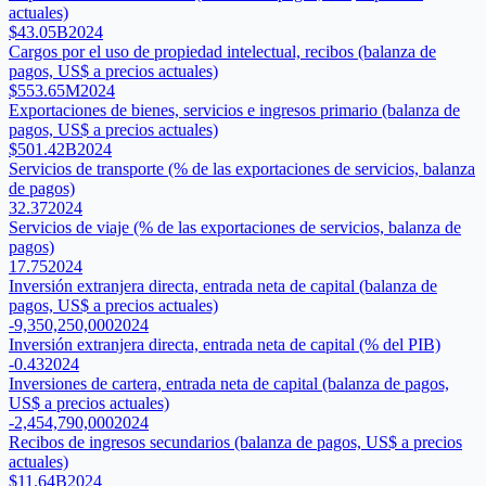
actuales)
$43.05B
2024
Cargos por el uso de propiedad intelectual, recibos (balanza de
pagos, US$ a precios actuales)
$553.65M
2024
Exportaciones de bienes, servicios e ingresos primario (balanza de
pagos, US$ a precios actuales)
$501.42B
2024
Servicios de transporte (% de las exportaciones de servicios, balanza
de pagos)
32.37
2024
Servicios de viaje (% de las exportaciones de servicios, balanza de
pagos)
17.75
2024
Inversión extranjera directa, entrada neta de capital (balanza de
pagos, US$ a precios actuales)
-9,350,250,000
2024
Inversión extranjera directa, entrada neta de capital (% del PIB)
-0.43
2024
Inversiones de cartera, entrada neta de capital (balanza de pagos,
US$ a precios actuales)
-2,454,790,000
2024
Recibos de ingresos secundarios (balanza de pagos, US$ a precios
actuales)
$11.64B
2024