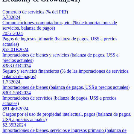
Comercio de servicios (% del PIB)
5.73
2024
Comunicaciones, computadoras, etc. (% de importaciones de
servicios, balanza de pagos)
20.61
2024
Pagos de ingresos primario (balanza de pagos, US$ a precios
actuales)
$52.01B
2024
Importaciones de bienes y servicios (balanza de pagos, US$ a
precios actuales)
$383.01B
2024
Seguro y servicios financieros (% de las importaciones de servicios,
balanza de pagos)
1.73
2024
Importaciones de bienes (balanza de pagos, US$ a precios actuales)
$301.55B
2024
Importaciones de servicios (balanza de pagos, US$ a precios
actuales)
$81.46B
2024
Cargos por el uso de propiedad intelectual, pagos (balanza de pagos,
US$ a precios actuales)
$2.35B
2024
Importaciones de bienes, servicios e ingresos primario (balanza de