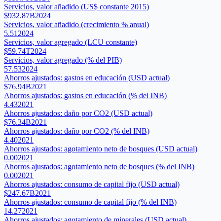
Servicios, valor añadido (US$ constante 2015)
$932.87B
2024
Servicios, valor añadido (crecimiento % anual)
5.51
2024
Servicios, valor agregado (LCU constante)
$59.74T
2024
Servicios, valor agregado (% del PIB)
57.53
2024
Ahorros ajustados: gastos en educación (USD actual)
$76.94B
2021
Ahorros ajustados: gastos en educación (% del INB)
4.43
2021
Ahorros ajustados: daño por CO2 (USD actual)
$76.34B
2021
Ahorros ajustados: daño por CO2 (% del INB)
4.40
2021
Ahorros ajustados: agotamiento neto de bosques (USD actual)
0.00
2021
Ahorros ajustados: agotamiento neto de bosques (% del INB)
0.00
2021
Ahorros ajustados: consumo de capital fijo (USD actual)
$247.67B
2021
Ahorros ajustados: consumo de capital fijo (% del INB)
14.27
2021
Ahorros ajustados: agotamiento de minerales (USD actual)