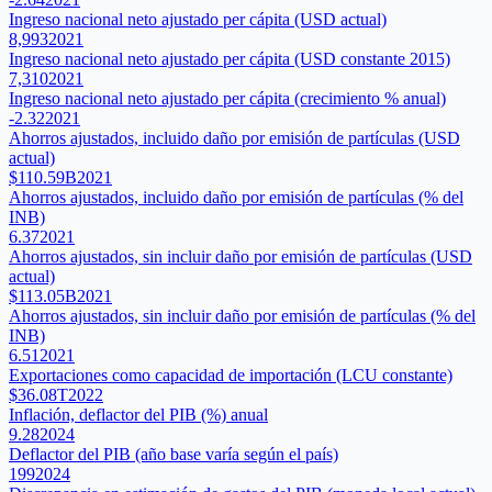
Ingreso nacional neto ajustado per cápita (USD actual)
8,993
2021
Ingreso nacional neto ajustado per cápita (USD constante 2015)
7,310
2021
Ingreso nacional neto ajustado per cápita (crecimiento % anual)
-2.32
2021
Ahorros ajustados, incluido daño por emisión de partículas (USD
actual)
$110.59B
2021
Ahorros ajustados, incluido daño por emisión de partículas (% del
INB)
6.37
2021
Ahorros ajustados, sin incluir daño por emisión de partículas (USD
actual)
$113.05B
2021
Ahorros ajustados, sin incluir daño por emisión de partículas (% del
INB)
6.51
2021
Exportaciones como capacidad de importación (LCU constante)
$36.08T
2022
Inflación, deflactor del PIB (%) anual
9.28
2024
Deflactor del PIB (año base varía según el país)
199
2024