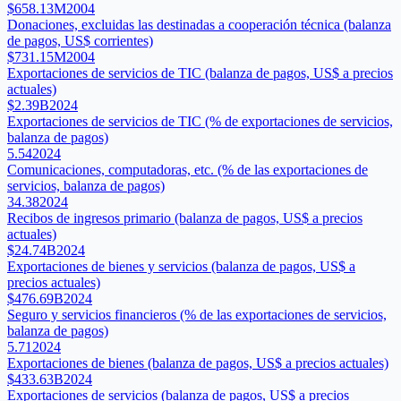
$658.13M
2004
Donaciones, excluidas las destinadas a cooperación técnica (balanza
de pagos, US$ corrientes)
$731.15M
2004
Exportaciones de servicios de TIC (balanza de pagos, US$ a precios
actuales)
$2.39B
2024
Exportaciones de servicios de TIC (% de exportaciones de servicios,
balanza de pagos)
5.54
2024
Comunicaciones, computadoras, etc. (% de las exportaciones de
servicios, balanza de pagos)
34.38
2024
Recibos de ingresos primario (balanza de pagos, US$ a precios
actuales)
$24.74B
2024
Exportaciones de bienes y servicios (balanza de pagos, US$ a
precios actuales)
$476.69B
2024
Seguro y servicios financieros (% de las exportaciones de servicios,
balanza de pagos)
5.71
2024
Exportaciones de bienes (balanza de pagos, US$ a precios actuales)
$433.63B
2024
Exportaciones de servicios (balanza de pagos, US$ a precios