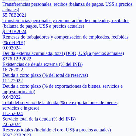
Transferencias personales, recibos (balanza de pagos, US$ a precios
actuales)
$5.78B
2021
Transferencias personales y remuneración de empleados, recibidos
(balanza de pagos, US$ a precios actuales)
$1.91B
2024
Remesas de trabajadores y compensación de empleados, recibidas
(% del PIB)
0.09
2024
Deuda externa acumulada, total (DOD, US$ a precios actuales)
$376.12B
2022
Existencias de deuda externa (% del INB)
16.76
2022
Deuda a corto plazo (% del total de reservas)
11.27
2022
Deuda a corto plazo (% de exportaciones de bienes, servicios e
ingreso primario)
9.64
2022
Total del servicio de la deuda (% de exportaciones de bienes,
servicios e ingreso)
11.35
2024
Servicio total de la deuda (% del INB)
2.65
2024
Reservas totales (incluido el oro, US$ a precios actuales)
$597.22B
2023