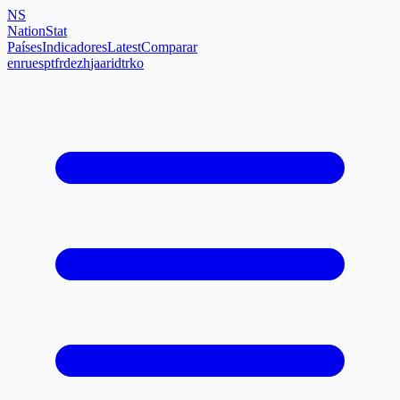
NS
NationStat
Países
Indicadores
Latest
Comparar
en
ru
es
pt
fr
de
zh
ja
ar
id
tr
ko