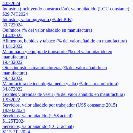
4.08
2024
Industria (incluyendo construcción), valor añadido (LCU constante)
$29.74T
2024
Industria, valor agregado (% del PIB)
30.72
2024
Químicos (% del valor añadido en manufactura)
14.40
2022
Alimentos, bebidas y tabaco (% del valor añadido en manufactura)
14.81
2022
Maquinaria y equipo de transporte (% del valor añadido en
manufactura)
19.43
2022
Otras industrias manufactureras (% del valor añadido en
manufactura)
49.43
2022
Manufactura de tecnología media y alta (% de la manufactura)
34.87
2022
Textiles y prendas de vestir (% del valor añadido en manufactura)
1.93
2022
Servicios, valor añadido por trabajador (US$ constante 2015)
18,932
2024
Servicios, valor añadido (US$ actual)
$1.25T
2024
Servicios, valor añadido (LCU actual)
$115.71T
2024