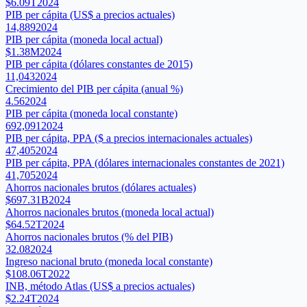
$6.09T
2024
PIB per cápita (US$ a precios actuales)
14,889
2024
PIB per cápita (moneda local actual)
$1.38M
2024
PIB per cápita (dólares constantes de 2015)
11,043
2024
Crecimiento del PIB per cápita (anual %)
4.56
2024
PIB per cápita (moneda local constante)
692,091
2024
PIB per cápita, PPA ($ a precios internacionales actuales)
47,405
2024
PIB per cápita, PPA (dólares internacionales constantes de 2021)
41,705
2024
Ahorros nacionales brutos (dólares actuales)
$697.31B
2024
Ahorros nacionales brutos (moneda local actual)
$64.52T
2024
Ahorros nacionales brutos (% del PIB)
32.08
2024
Ingreso nacional bruto (moneda local constante)
$108.06T
2022
INB, método Atlas (US$ a precios actuales)
$2.24T
2024