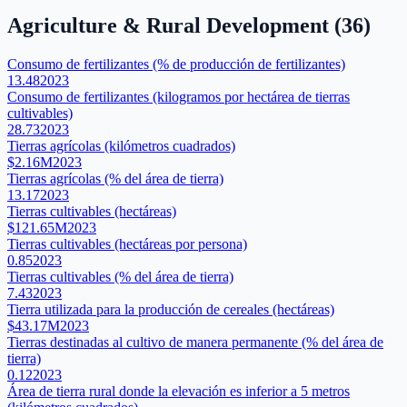
Agriculture & Rural Development
(
36
)
Consumo de fertilizantes (% de producción de fertilizantes)
13.48
2023
Consumo de fertilizantes (kilogramos por hectárea de tierras
cultivables)
28.73
2023
Tierras agrícolas (kilómetros cuadrados)
$2.16M
2023
Tierras agrícolas (% del área de tierra)
13.17
2023
Tierras cultivables (hectáreas)
$121.65M
2023
Tierras cultivables (hectáreas por persona)
0.85
2023
Tierras cultivables (% del área de tierra)
7.43
2023
Tierra utilizada para la producción de cereales (hectáreas)
$43.17M
2023
Tierras destinadas al cultivo de manera permanente (% del área de
tierra)
0.12
2023
Área de tierra rural donde la elevación es inferior a 5 metros