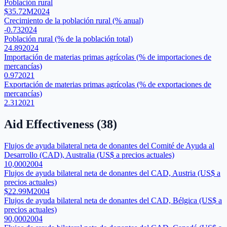
Población rural
$35.72M
2024
Crecimiento de la población rural (% anual)
-0.73
2024
Población rural (% de la población total)
24.89
2024
Importación de materias primas agrícolas (% de importaciones de
mercancías)
0.97
2021
Exportación de materias primas agrícolas (% de exportaciones de
mercancías)
2.31
2021
Aid Effectiveness
(
38
)
Flujos de ayuda bilateral neta de donantes del Comité de Ayuda al
Desarrollo (CAD), Australia (US$ a precios actuales)
10,000
2004
Flujos de ayuda bilateral neta de donantes del CAD, Austria (US$ a
precios actuales)
$22.99M
2004
Flujos de ayuda bilateral neta de donantes del CAD, Bélgica (US$ a
precios actuales)
90,000
2004