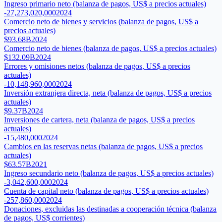
Ingreso primario neto (balanza de pagos, US$ a precios actuales)
-27,273,020,000
2024
Comercio neto de bienes y servicios (balanza de pagos, US$ a
precios actuales)
$93.68B
2024
Comercio neto de bienes (balanza de pagos, US$ a precios actuales)
$132.09B
2024
Errores y omisiones netos (balanza de pagos, US$ a precios
actuales)
-10,148,960,000
2024
Inversión extranjera directa, neta (balanza de pagos, US$ a precios
actuales)
$9.37B
2024
Inversiones de cartera, neta (balanza de pagos, US$ a precios
actuales)
-15,480,000
2024
Cambios en las reservas netas (balanza de pagos, US$ a precios
actuales)
$63.57B
2021
Ingreso secundario neto (balanza de pagos, US$ a precios actuales)
-3,042,600,000
2024
Cuenta de capital neto (balanza de pagos, US$ a precios actuales)
-257,860,000
2024
Donaciones, excluidas las destinadas a cooperación técnica (balanza
de pagos, US$ corrientes)