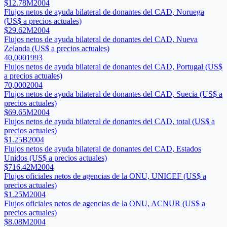
$12.78M
2004
Flujos netos de ayuda bilateral de donantes del CAD, Noruega
(US$ a precios actuales)
$29.62M
2004
Flujos netos de ayuda bilateral de donantes del CAD, Nueva
Zelanda (US$ a precios actuales)
40,000
1993
Flujos netos de ayuda bilateral de donantes del CAD, Portugal (US$
a precios actuales)
70,000
2004
Flujos netos de ayuda bilateral de donantes del CAD, Suecia (US$ a
precios actuales)
$69.65M
2004
Flujos netos de ayuda bilateral de donantes del CAD, total (US$ a
precios actuales)
$1.25B
2004
Flujos netos de ayuda bilateral de donantes del CAD, Estados
Unidos (US$ a precios actuales)
$716.42M
2004
Flujos oficiales netos de agencias de la ONU, UNICEF (US$ a
precios actuales)
$1.25M
2004
Flujos oficiales netos de agencias de la ONU, ACNUR (US$ a
precios actuales)
$8.08M
2004