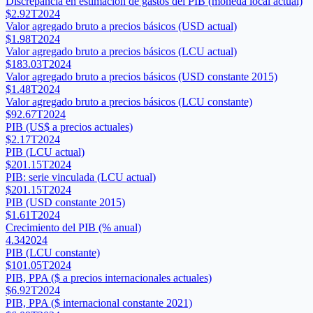
Discrepancia en estimación de gastos del PIB (moneda local actual)
$2.92T
2024
Valor agregado bruto a precios básicos (USD actual)
$1.98T
2024
Valor agregado bruto a precios básicos (LCU actual)
$183.03T
2024
Valor agregado bruto a precios básicos (USD constante 2015)
$1.48T
2024
Valor agregado bruto a precios básicos (LCU constante)
$92.67T
2024
PIB (US$ a precios actuales)
$2.17T
2024
PIB (LCU actual)
$201.15T
2024
PIB: serie vinculada (LCU actual)
$201.15T
2024
PIB (USD constante 2015)
$1.61T
2024
Crecimiento del PIB (% anual)
4.34
2024
PIB (LCU constante)
$101.05T
2024
PIB, PPA ($ a precios internacionales actuales)
$6.92T
2024
PIB, PPA ($ internacional constante 2021)