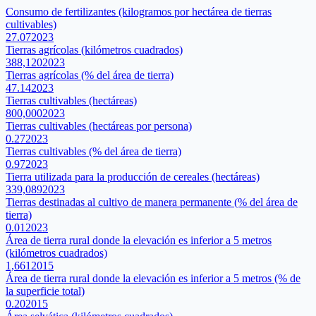
Consumo de fertilizantes (kilogramos por hectárea de tierras
cultivables)
27.07
2023
Tierras agrícolas (kilómetros cuadrados)
388,120
2023
Tierras agrícolas (% del área de tierra)
47.14
2023
Tierras cultivables (hectáreas)
800,000
2023
Tierras cultivables (hectáreas por persona)
0.27
2023
Tierras cultivables (% del área de tierra)
0.97
2023
Tierra utilizada para la producción de cereales (hectáreas)
339,089
2023
Tierras destinadas al cultivo de manera permanente (% del área de
tierra)
0.01
2023
Área de tierra rural donde la elevación es inferior a 5 metros
(kilómetros cuadrados)
1,661
2015
Área de tierra rural donde la elevación es inferior a 5 metros (% de
la superficie total)
0.20
2015