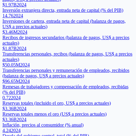
$1.97B
2024
Inversión extranjera directa, entrada neta de capital (% del PIB)
14.76
2024
Inversiones de cartera, entrada neta de capital (balanza de pagos,
US$ a precios actuales)
$3.46M
2024
Recibos de ingresos secundarios (balanza de pagos, US$ a precios
actuales)
$1.87B
2024
Transferencias personales, recibos (balanza de pagos, US$ a precios
actuales)
$50.05M
2024
Transferencias personales y remuneración de empleados, recibidos
(balanza de pagos, US$ a precios actuales)
$96.65M
2024
Remesas de trabajadores y compensación de empleados, recibidas
(% del PIB)
0.72
2024
Reservas totales (incluido el oro, US$ a precios actuales)
$3.36B
2024
Reservas totales menos el oro (US$ a precios actuales)
$3.36B
2024
Inflación, precios al consumidor (% anual)
4.24
2024
Deuda del gobierno central, total (% del PIB)