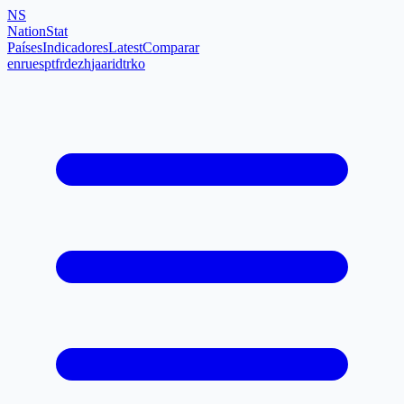
NS
NationStat
Países
Indicadores
Latest
Comparar
en
ru
es
pt
fr
de
zh
ja
ar
id
tr
ko