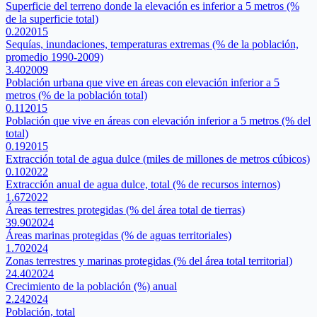
Superficie del terreno donde la elevación es inferior a 5 metros (%
de la superficie total)
0.20
2015
Sequías, inundaciones, temperaturas extremas (% de la población,
promedio 1990-2009)
3.40
2009
Población urbana que vive en áreas con elevación inferior a 5
metros (% de la población total)
0.11
2015
Población que vive en áreas con elevación inferior a 5 metros (% del
total)
0.19
2015
Extracción total de agua dulce (miles de millones de metros cúbicos)
0.10
2022
Extracción anual de agua dulce, total (% de recursos internos)
1.67
2022
Áreas terrestres protegidas (% del área total de tierras)
39.90
2024
Áreas marinas protegidas (% de aguas territoriales)
1.70
2024
Zonas terrestres y marinas protegidas (% del área total territorial)
24.40
2024
Crecimiento de la población (%) anual
2.24
2024
Población, total