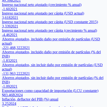
$9.39B
2021
Ingreso nacional neto ajustado (crecimiento % anual)
-1.60
2021
Ingreso nacional neto ajustado per cápita (USD actual)
3,618
2021
Ingreso nacional neto ajustado per cápita (USD constante 2015)
3,339
2021
Ingreso nacional neto ajustado per cápita (crecimiento % anual)
-4.46
2021
Ahorros ajustados, incluido daño por emisión de partículas (USD
actual)
-221,468,322
2021
Ahorros ajustados, incluido daño por emisión de partículas (% del
INB)
-1.83
2021
Ahorros ajustados, sin incluir daño por emisión de partículas (USD
actual)
-131,963,222
2021
Ahorros ajustados, sin incluir daño por emisión de partículas (% del
INB)
-1.09
2021
Exportaciones como capacidad de importación (LCU constante)
$83.46B
2024
Inflación, deflactor del PIB (%) anual
3.25
2024