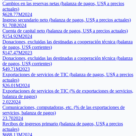
Cambios en las reservas netas (balanza de pagos, US$ a precios
actuales)
$628.77M
2024
Ingreso secundario neto (balanza de pagos, US$ a precios actuales)
$1.70B
2024
Cuenta de capital neto (balanza de pagos, US$ a precios actuales)
$154.92M
2024
Donaciones, excluidas las destinadas a cooperación técnica (balanza
de pagos, US$ corrientes)
$147.47M
2023
Donaciones, excluidas las destinadas a cooperación técnica (balanza
de pagos, US$ corrientes)
$49.71M
2023
Exportaciones de servicios de TIC (balanza de pagos, US$ a precios
actuales)
$26.01M
2024
Exportaciones de servicios de TIC (% de exportaciones de servicios,
balanza de pagos)
2.02
2024
Comunicaciones, computadoras, etc. (% de las exportaciones de
servicios, balanza de pagos)
23.70
2024
Recibos de ingresos primario (balanza de pagos, US$ a precios
actuales)
$688.13M
2024