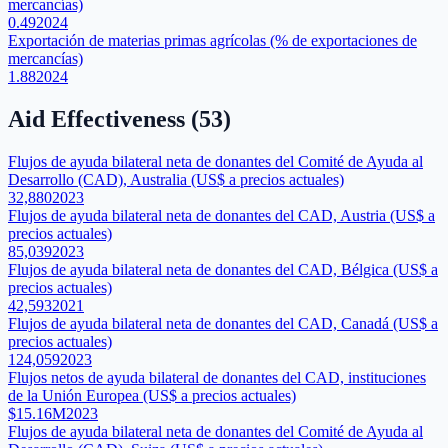
mercancías)
0.49
2024
Exportación de materias primas agrícolas (% de exportaciones de
mercancías)
1.88
2024
Aid Effectiveness
(
53
)
Flujos de ayuda bilateral neta de donantes del Comité de Ayuda al
Desarrollo (CAD), Australia (US$ a precios actuales)
32,880
2023
Flujos de ayuda bilateral neta de donantes del CAD, Austria (US$ a
precios actuales)
85,039
2023
Flujos de ayuda bilateral neta de donantes del CAD, Bélgica (US$ a
precios actuales)
42,593
2021
Flujos de ayuda bilateral neta de donantes del CAD, Canadá (US$ a
precios actuales)
124,059
2023
Flujos netos de ayuda bilateral de donantes del CAD, instituciones
de la Unión Europea (US$ a precios actuales)
$15.16M
2023
Flujos de ayuda bilateral neta de donantes del Comité de Ayuda al