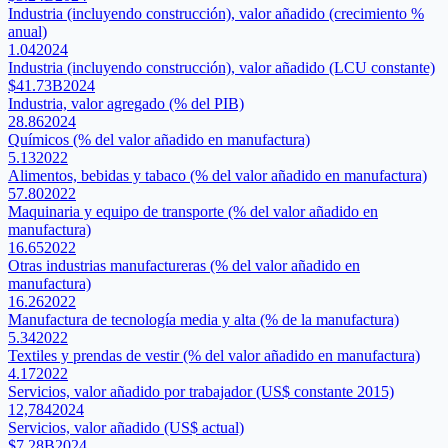
Industria (incluyendo construcción), valor añadido (crecimiento %
anual)
1.04
2024
Industria (incluyendo construcción), valor añadido (LCU constante)
$41.73B
2024
Industria, valor agregado (% del PIB)
28.86
2024
Químicos (% del valor añadido en manufactura)
5.13
2022
Alimentos, bebidas y tabaco (% del valor añadido en manufactura)
57.80
2022
Maquinaria y equipo de transporte (% del valor añadido en
manufactura)
16.65
2022
Otras industrias manufactureras (% del valor añadido en
manufactura)
16.26
2022
Manufactura de tecnología media y alta (% de la manufactura)
5.34
2022
Textiles y prendas de vestir (% del valor añadido en manufactura)
4.17
2022
Servicios, valor añadido por trabajador (US$ constante 2015)
12,784
2024
Servicios, valor añadido (US$ actual)
$7.28B
2024