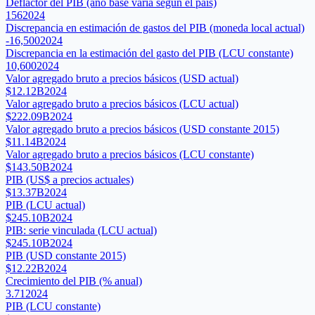
Deflactor del PIB (año base varía según el país)
156
2024
Discrepancia en estimación de gastos del PIB (moneda local actual)
-16,500
2024
Discrepancia en la estimación del gasto del PIB (LCU constante)
10,600
2024
Valor agregado bruto a precios básicos (USD actual)
$12.12B
2024
Valor agregado bruto a precios básicos (LCU actual)
$222.09B
2024
Valor agregado bruto a precios básicos (USD constante 2015)
$11.14B
2024
Valor agregado bruto a precios básicos (LCU constante)
$143.50B
2024
PIB (US$ a precios actuales)
$13.37B
2024
PIB (LCU actual)
$245.10B
2024
PIB: serie vinculada (LCU actual)
$245.10B
2024
PIB (USD constante 2015)
$12.22B
2024
Crecimiento del PIB (% anual)
3.71
2024
PIB (LCU constante)