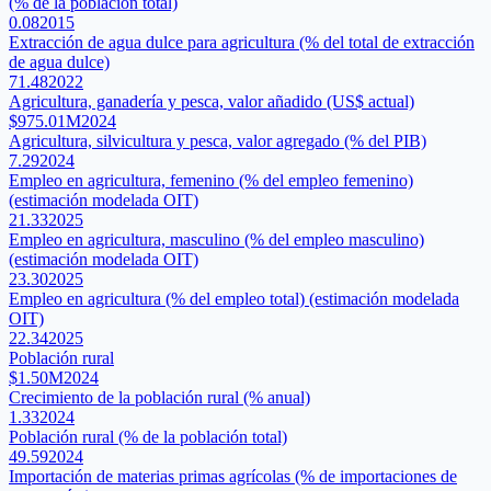
(% de la población total)
0.08
2015
Extracción de agua dulce para agricultura (% del total de extracción
de agua dulce)
71.48
2022
Agricultura, ganadería y pesca, valor añadido (US$ actual)
$975.01M
2024
Agricultura, silvicultura y pesca, valor agregado (% del PIB)
7.29
2024
Empleo en agricultura, femenino (% del empleo femenino)
(estimación modelada OIT)
21.33
2025
Empleo en agricultura, masculino (% del empleo masculino)
(estimación modelada OIT)
23.30
2025
Empleo en agricultura (% del empleo total) (estimación modelada
OIT)
22.34
2025
Población rural
$1.50M
2024
Crecimiento de la población rural (% anual)
1.33
2024
Población rural (% de la población total)
49.59
2024
Importación de materias primas agrícolas (% de importaciones de