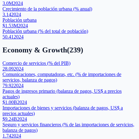
3.0M
2024
Crecimiento de la población urbana (% anual)
3.14
2024
Población urbana
$1.53M
2024
Población urbana (% del total de población)
50.41
2024
Economy & Growth
(
239
)
Comercio de servicios (% del PIB)
28.09
2024
Comunicaciones, computadoras, etc. (% de importaciones de
servicios, balanza de pagos)
79.92
2024
Pagos de ingresos primario (balanza de pagos, US$ a precios
actuales)
$1.00B
2024
Importaciones de bienes y servicios (balanza de pagos, US$ a
precios actuales)
$9.24B
2024
Seguro y servicios financieros (% de las importaciones de servicios,
balanza de pagos)
1.74
2024