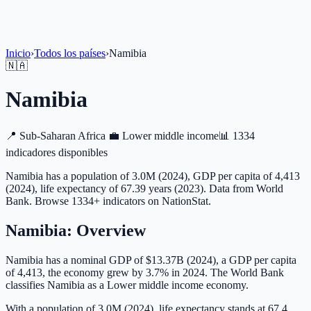
Inicio
›
Todos los países
›
Namibia
🇳🇦
Namibia
📍
Sub-Saharan Africa
💼
Lower middle income
📊
1334
indicadores disponibles
Namibia has a population of 3.0M (2024), GDP per capita of 4,413
(2024), life expectancy of 67.39 years (2023). Data from World
Bank. Browse 1334+ indicators on NationStat.
Namibia
: Overview
Namibia has a nominal GDP of $13.37B (2024), a GDP per capita
of 4,413, the economy grew by 3.7% in 2024. The World Bank
classifies Namibia as a Lower middle income economy.
With a population of 3.0M (2024), life expectancy stands at 67.4