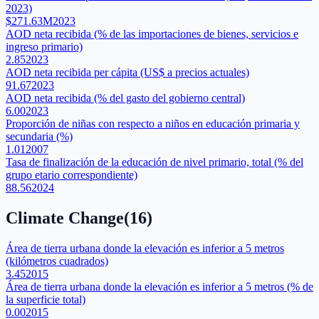
2023)
$271.63M
2023
AOD neta recibida (% de las importaciones de bienes, servicios e
ingreso primario)
2.85
2023
AOD neta recibida per cápita (US$ a precios actuales)
91.67
2023
AOD neta recibida (% del gasto del gobierno central)
6.00
2023
Proporción de niñas con respecto a niños en educación primaria y
secundaria (%)
1.01
2007
Tasa de finalización de la educación de nivel primario, total (% del
grupo etario correspondiente)
88.56
2024
Climate Change
(
16
)
Área de tierra urbana donde la elevación es inferior a 5 metros
(kilómetros cuadrados)
3.45
2015
Área de tierra urbana donde la elevación es inferior a 5 metros (% de
la superficie total)
0.00
2015