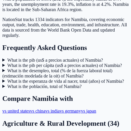
years, the unemployment rate is 19.3%, inflation is at 4.2%. Namibia
is located in the Sub-Saharan Africa region.
NationStat tracks 1334 indicators for Namibia, covering economic
output, trade, health, education, environment, and infrastructure. All
data is sourced from the World Bank Open Data and updated
regularly.
Frequently Asked Questions
What is the pib (us$ a precios actuales) of Namibia?
What is the pib per cápita (us$ a precios actuales) of Namibia?
What is the desempleo, total (% de la fuerza laboral total)
(estimación modelada de la oit) of Namibia?
What is the esperanza de vida al nacer, total (años) of Namibia?
What is the población, total of Namibia?
Compare
Namibia
with
vs
united states
vs
china
vs
india
vs
germany
vs
japan
Agriculture & Rural Development
(
34
)