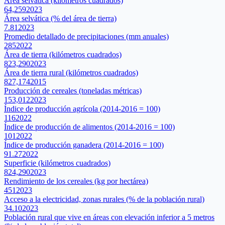
Área selvática (kilómetros cuadrados)
64,259
2023
Área selvática (% del área de tierra)
7.81
2023
Promedio detallado de precipitaciones (mm anuales)
285
2022
Área de tierra (kilómetros cuadrados)
823,290
2023
Área de tierra rural (kilómetros cuadrados)
827,174
2015
Producción de cereales (toneladas métricas)
153,012
2023
Índice de producción agrícola (2014-2016 = 100)
116
2022
Índice de producción de alimentos (2014-2016 = 100)
101
2022
Índice de producción ganadera (2014-2016 = 100)
91.27
2022
Superficie (kilómetros cuadrados)
824,290
2023
Rendimiento de los cereales (kg por hectárea)
451
2023
Acceso a la electricidad, zonas rurales (% de la población rural)
34.10
2023
Población rural que vive en áreas con elevación inferior a 5 metros