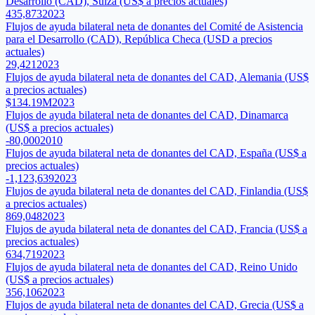
Desarrollo (CAD), Suiza (US$ a precios actuales)
435,873
2023
Flujos de ayuda bilateral neta de donantes del Comité de Asistencia
para el Desarrollo (CAD), República Checa (USD a precios
actuales)
29,421
2023
Flujos de ayuda bilateral neta de donantes del CAD, Alemania (US$
a precios actuales)
$134.19M
2023
Flujos de ayuda bilateral neta de donantes del CAD, Dinamarca
(US$ a precios actuales)
-80,000
2010
Flujos de ayuda bilateral neta de donantes del CAD, España (US$ a
precios actuales)
-1,123,639
2023
Flujos de ayuda bilateral neta de donantes del CAD, Finlandia (US$
a precios actuales)
869,048
2023
Flujos de ayuda bilateral neta de donantes del CAD, Francia (US$ a
precios actuales)
634,719
2023
Flujos de ayuda bilateral neta de donantes del CAD, Reino Unido
(US$ a precios actuales)
356,106
2023
Flujos de ayuda bilateral neta de donantes del CAD, Grecia (US$ a