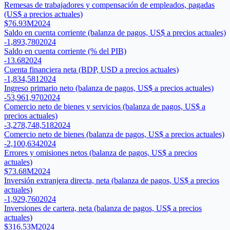
Remesas de trabajadores y compensación de empleados, pagadas
(US$ a precios actuales)
$76.93M
2024
Saldo en cuenta corriente (balanza de pagos, US$ a precios actuales)
-1,893,780
2024
Saldo en cuenta corriente (% del PIB)
-13.68
2024
Cuenta financiera neta (BDP, USD a precios actuales)
-1,834,581
2024
Ingreso primario neto (balanza de pagos, US$ a precios actuales)
-53,961,970
2024
Comercio neto de bienes y servicios (balanza de pagos, US$ a
precios actuales)
-3,278,748,518
2024
Comercio neto de bienes (balanza de pagos, US$ a precios actuales)
-2,100,634
2024
Errores y omisiones netos (balanza de pagos, US$ a precios
actuales)
$73.68M
2024
Inversión extranjera directa, neta (balanza de pagos, US$ a precios
actuales)
-1,929,760
2024
Inversiones de cartera, neta (balanza de pagos, US$ a precios
actuales)
$316.53M
2024