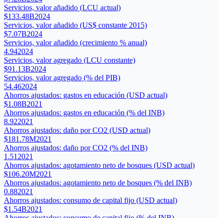
Servicios, valor añadido (LCU actual)
$133.48B
2024
Servicios, valor añadido (US$ constante 2015)
$7.07B
2024
Servicios, valor añadido (crecimiento % anual)
4.94
2024
Servicios, valor agregado (LCU constante)
$91.13B
2024
Servicios, valor agregado (% del PIB)
54.46
2024
Ahorros ajustados: gastos en educación (USD actual)
$1.08B
2021
Ahorros ajustados: gastos en educación (% del INB)
8.92
2021
Ahorros ajustados: daño por CO2 (USD actual)
$181.78M
2021
Ahorros ajustados: daño por CO2 (% del INB)
1.51
2021
Ahorros ajustados: agotamiento neto de bosques (USD actual)
$106.20M
2021
Ahorros ajustados: agotamiento neto de bosques (% del INB)
0.88
2021
Ahorros ajustados: consumo de capital fijo (USD actual)
$1.54B
2021
Ahorros ajustados: consumo de capital fijo (% del INB)