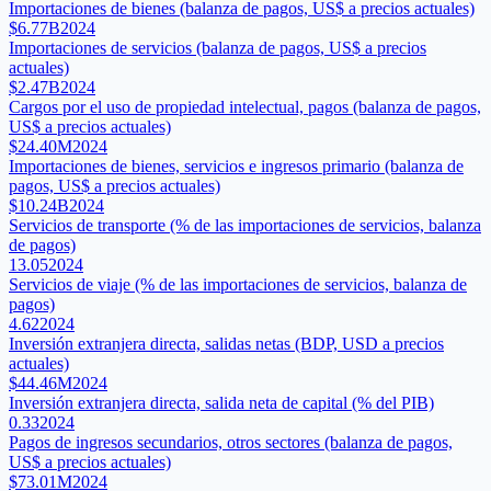
Importaciones de bienes (balanza de pagos, US$ a precios actuales)
$6.77B
2024
Importaciones de servicios (balanza de pagos, US$ a precios
actuales)
$2.47B
2024
Cargos por el uso de propiedad intelectual, pagos (balanza de pagos,
US$ a precios actuales)
$24.40M
2024
Importaciones de bienes, servicios e ingresos primario (balanza de
pagos, US$ a precios actuales)
$10.24B
2024
Servicios de transporte (% de las importaciones de servicios, balanza
de pagos)
13.05
2024
Servicios de viaje (% de las importaciones de servicios, balanza de
pagos)
4.62
2024
Inversión extranjera directa, salidas netas (BDP, USD a precios
actuales)
$44.46M
2024
Inversión extranjera directa, salida neta de capital (% del PIB)
0.33
2024
Pagos de ingresos secundarios, otros sectores (balanza de pagos,
US$ a precios actuales)
$73.01M
2024