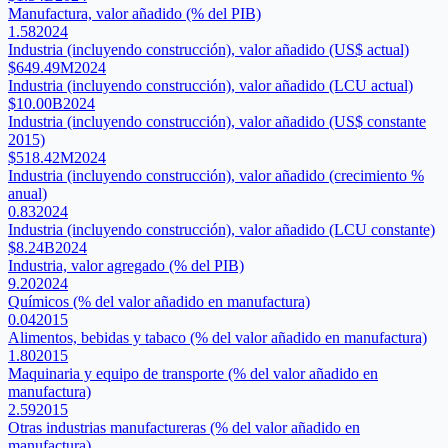
Manufactura, valor añadido (% del PIB)
1.58
2024
Industria (incluyendo construcción), valor añadido (US$ actual)
$649.49M
2024
Industria (incluyendo construcción), valor añadido (LCU actual)
$10.00B
2024
Industria (incluyendo construcción), valor añadido (US$ constante
2015)
$518.42M
2024
Industria (incluyendo construcción), valor añadido (crecimiento %
anual)
0.83
2024
Industria (incluyendo construcción), valor añadido (LCU constante)
$8.24B
2024
Industria, valor agregado (% del PIB)
9.20
2024
Químicos (% del valor añadido en manufactura)
0.04
2015
Alimentos, bebidas y tabaco (% del valor añadido en manufactura)
1.80
2015
Maquinaria y equipo de transporte (% del valor añadido en
manufactura)
2.59
2015
Otras industrias manufactureras (% del valor añadido en
manufactura)