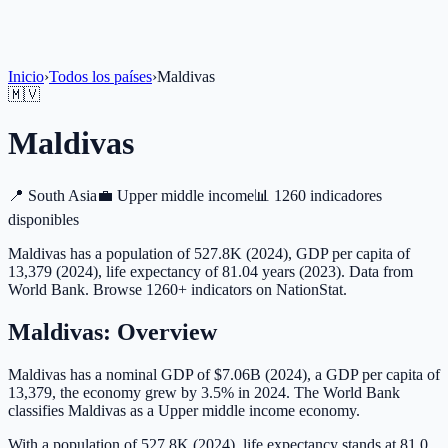
Inicio
›
Todos los países
›
Maldivas
🇲🇻
Maldivas
📍
South Asia
💼
Upper middle income
📊
1260 indicadores
disponibles
Maldivas has a population of 527.8K (2024), GDP per capita of
13,379 (2024), life expectancy of 81.04 years (2023). Data from
World Bank. Browse 1260+ indicators on NationStat.
Maldivas
: Overview
Maldivas has a nominal GDP of $7.06B (2024), a GDP per capita of
13,379, the economy grew by 3.5% in 2024. The World Bank
classifies Maldivas as a Upper middle income economy.
With a population of 527.8K (2024), life expectancy stands at 81.0