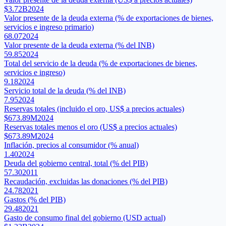
$3.72B
2024
Valor presente de la deuda externa (% de exportaciones de bienes,
servicios e ingreso primario)
68.07
2024
Valor presente de la deuda externa (% del INB)
59.85
2024
Total del servicio de la deuda (% de exportaciones de bienes,
servicios e ingreso)
9.18
2024
Servicio total de la deuda (% del INB)
7.95
2024
Reservas totales (incluido el oro, US$ a precios actuales)
$673.89M
2024
Reservas totales menos el oro (US$ a precios actuales)
$673.89M
2024
Inflación, precios al consumidor (% anual)
1.40
2024
Deuda del gobierno central, total (% del PIB)
57.30
2011
Recaudación, excluidas las donaciones (% del PIB)
24.78
2021
Gastos (% del PIB)
29.48
2021
Gasto de consumo final del gobierno (USD actual)