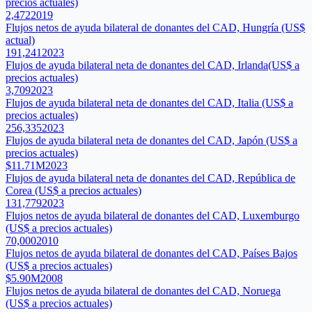
precios actuales)
2,472
2019
Flujos netos de ayuda bilateral de donantes del CAD, Hungría (US$
actual)
191,241
2023
Flujos de ayuda bilateral neta de donantes del CAD, Irlanda(US$ a
precios actuales)
3,709
2023
Flujos de ayuda bilateral neta de donantes del CAD, Italia (US$ a
precios actuales)
256,335
2023
Flujos de ayuda bilateral neta de donantes del CAD, Japón (US$ a
precios actuales)
$11.71M
2023
Flujos de ayuda bilateral neta de donantes del CAD, República de
Corea (US$ a precios actuales)
131,779
2023
Flujos netos de ayuda bilateral de donantes del CAD, Luxemburgo
(US$ a precios actuales)
70,000
2010
Flujos netos de ayuda bilateral de donantes del CAD, Países Bajos
(US$ a precios actuales)
$5.90M
2008
Flujos netos de ayuda bilateral de donantes del CAD, Noruega
(US$ a precios actuales)