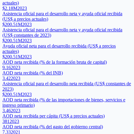
actuales)
$2.18M
2023
Asistencia oficial para el desarrollo neta y ayuda oficial recibida
(US$ a precios actuales)
$200.51M
2023
Asistencia oficial para el desarrollo neta y ayuda oficial recibida
(US$ constantes de 2023)
$200.51M
2023
Ayuda oficial neta para el desarrollo recibida (US$ a precios
actuales)
$200.51M
2023
AOD neta recibida (% de la formación bruta de capital)
9.16
2023
AOD neta recibida (% del INB)
3.42
2023
Asistencia oficial para el desarrollo neta recibida (US$ constantes de
2023)
$200.51M
2023
AOD neta recibida (% de las importaciones de bienes, servicios e
ingreso primario)
3.46
2023
AOD neta recibida per cápita (US$ a precios actuales)
381
2023
AOD neta recibida (% del gasto del gobierno central)
7.33
2021