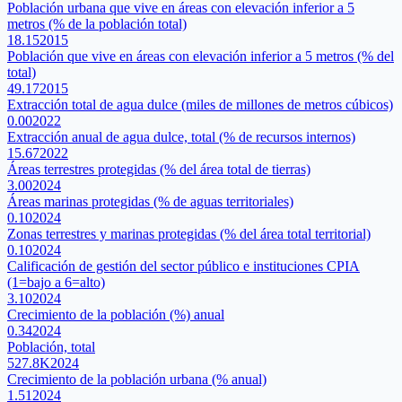
Población urbana que vive en áreas con elevación inferior a 5
metros (% de la población total)
18.15
2015
Población que vive en áreas con elevación inferior a 5 metros (% del
total)
49.17
2015
Extracción total de agua dulce (miles de millones de metros cúbicos)
0.00
2022
Extracción anual de agua dulce, total (% de recursos internos)
15.67
2022
Áreas terrestres protegidas (% del área total de tierras)
3.00
2024
Áreas marinas protegidas (% de aguas territoriales)
0.10
2024
Zonas terrestres y marinas protegidas (% del área total territorial)
0.10
2024
Calificación de gestión del sector público e instituciones CPIA
(1=bajo a 6=alto)
3.10
2024
Crecimiento de la población (%) anual
0.34
2024
Población, total
527.8K
2024
Crecimiento de la población urbana (% anual)
1.51
2024