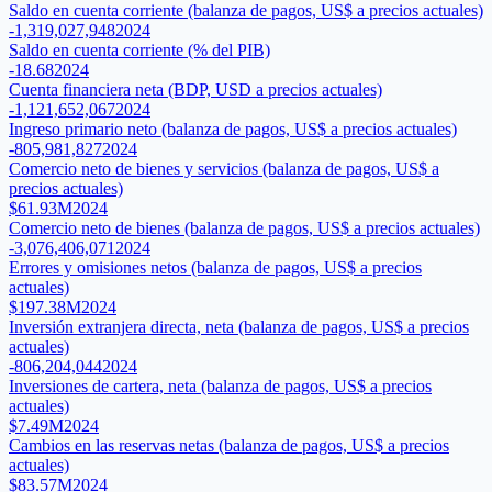
Saldo en cuenta corriente (balanza de pagos, US$ a precios actuales)
-1,319,027,948
2024
Saldo en cuenta corriente (% del PIB)
-18.68
2024
Cuenta financiera neta (BDP, USD a precios actuales)
-1,121,652,067
2024
Ingreso primario neto (balanza de pagos, US$ a precios actuales)
-805,981,827
2024
Comercio neto de bienes y servicios (balanza de pagos, US$ a
precios actuales)
$61.93M
2024
Comercio neto de bienes (balanza de pagos, US$ a precios actuales)
-3,076,406,071
2024
Errores y omisiones netos (balanza de pagos, US$ a precios
actuales)
$197.38M
2024
Inversión extranjera directa, neta (balanza de pagos, US$ a precios
actuales)
-806,204,044
2024
Inversiones de cartera, neta (balanza de pagos, US$ a precios
actuales)
$7.49M
2024
Cambios en las reservas netas (balanza de pagos, US$ a precios
actuales)
$83.57M
2024