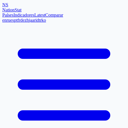
NS
NationStat
Países
Indicadores
Latest
Comparar
en
ru
es
pt
fr
de
zh
ja
ar
id
tr
ko