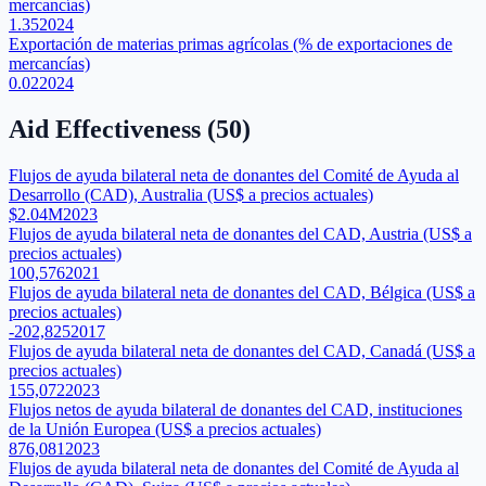
mercancías)
1.35
2024
Exportación de materias primas agrícolas (% de exportaciones de
mercancías)
0.02
2024
Aid Effectiveness
(
50
)
Flujos de ayuda bilateral neta de donantes del Comité de Ayuda al
Desarrollo (CAD), Australia (US$ a precios actuales)
$2.04M
2023
Flujos de ayuda bilateral neta de donantes del CAD, Austria (US$ a
precios actuales)
100,576
2021
Flujos de ayuda bilateral neta de donantes del CAD, Bélgica (US$ a
precios actuales)
-202,825
2017
Flujos de ayuda bilateral neta de donantes del CAD, Canadá (US$ a
precios actuales)
155,072
2023
Flujos netos de ayuda bilateral de donantes del CAD, instituciones
de la Unión Europea (US$ a precios actuales)
876,081
2023
Flujos de ayuda bilateral neta de donantes del Comité de Ayuda al