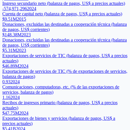
Ingreso secundario neto (balanza de pagos, US$ a precios actuales)
-574,971,296
2024
Cuenta de capital neto (balanza de pagos, US$ a precios actuales)
$9.51M
2015
Donaciones, excluidas las destinadas a cooperación técnica (balanza
de pagos, US$ corrientes)
$148.38M
2023
Donaciones, excluidas las destinadas a cooperación técnica (balanza
de pagos, US$ corrientes)
$5.31M
2023
Exportaciones de servicios de TIC (balanza de pagos, US$ a precios
actuales)
$46.89M
2024
Exportaciones de servicios de TIC (% de exportaciones de servicios,
balanza de pagos)
0.93
2024
Comunicaciones, computadoras, etc. (% de las exportaciones de
servicios, balanza de pagos)
1.16
2024
Recibos de ingresos primario (balanza de pagos, US$ a precios
actuales)
$47.75M
2024
Exportaciones de bienes y servicios (balanza de pagos, US$ a
precios actuales)
$5.41B
2024