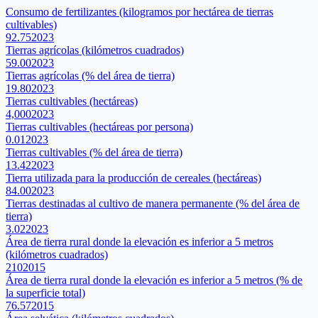
Consumo de fertilizantes (kilogramos por hectárea de tierras
cultivables)
92.75
2023
Tierras agrícolas (kilómetros cuadrados)
59.00
2023
Tierras agrícolas (% del área de tierra)
19.80
2023
Tierras cultivables (hectáreas)
4,000
2023
Tierras cultivables (hectáreas por persona)
0.01
2023
Tierras cultivables (% del área de tierra)
13.42
2023
Tierra utilizada para la producción de cereales (hectáreas)
84.00
2023
Tierras destinadas al cultivo de manera permanente (% del área de
tierra)
3.02
2023
Área de tierra rural donde la elevación es inferior a 5 metros
(kilómetros cuadrados)
210
2015
Área de tierra rural donde la elevación es inferior a 5 metros (% de
la superficie total)
76.57
2015