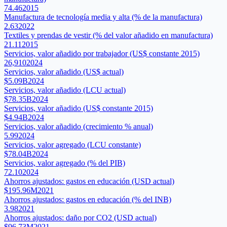
74.46
2015
Manufactura de tecnología media y alta (% de la manufactura)
2.63
2022
Textiles y prendas de vestir (% del valor añadido en manufactura)
21.11
2015
Servicios, valor añadido por trabajador (US$ constante 2015)
26,910
2024
Servicios, valor añadido (US$ actual)
$5.09B
2024
Servicios, valor añadido (LCU actual)
$78.35B
2024
Servicios, valor añadido (US$ constante 2015)
$4.94B
2024
Servicios, valor añadido (crecimiento % anual)
5.99
2024
Servicios, valor agregado (LCU constante)
$78.04B
2024
Servicios, valor agregado (% del PIB)
72.10
2024
Ahorros ajustados: gastos en educación (USD actual)
$195.96M
2021
Ahorros ajustados: gastos en educación (% del INB)
3.98
2021
Ahorros ajustados: daño por CO2 (USD actual)
$96.73M
2021