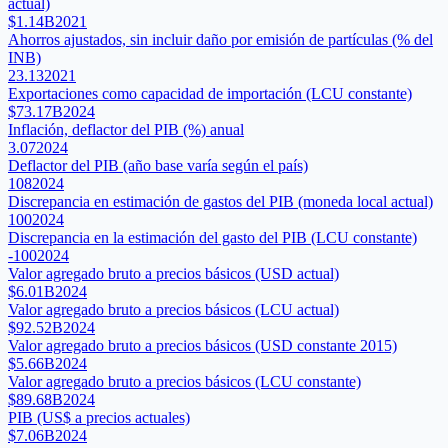
actual)
$1.14B
2021
Ahorros ajustados, sin incluir daño por emisión de partículas (% del
INB)
23.13
2021
Exportaciones como capacidad de importación (LCU constante)
$73.17B
2024
Inflación, deflactor del PIB (%) anual
3.07
2024
Deflactor del PIB (año base varía según el país)
108
2024
Discrepancia en estimación de gastos del PIB (moneda local actual)
100
2024
Discrepancia en la estimación del gasto del PIB (LCU constante)
-100
2024
Valor agregado bruto a precios básicos (USD actual)
$6.01B
2024
Valor agregado bruto a precios básicos (LCU actual)
$92.52B
2024
Valor agregado bruto a precios básicos (USD constante 2015)
$5.66B
2024
Valor agregado bruto a precios básicos (LCU constante)
$89.68B
2024
PIB (US$ a precios actuales)
$7.06B
2024