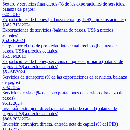
Seguro y servicios financieros (% de las exportaciones de servicios,
balanza de pagos)
0.05
2010
Exportaciones de bienes (balanza de pagos, US$ a precios actuales)
$382.71M
2024
Exportaciones de servicios (balanza de pagos, US$ a precios
actuales)
$5.03B
2024
Cargos por el uso de propiedad intelectual, recibos (balanza de
pagos, US$ a precios actuales)
$5.58M
2010
Exportaciones de bienes, servicios e ingresos primario (balanza de
pagos, US$ a precios actuales)
$5.46B
2024
Servicios de transporte (% de las exportaciones de servicios, balanza
de pagos)
3.34
2024
Servicios de viaje (% de las exportaciones de servicios, balanza de
pagos)
95.12
2024
Inversión extranjera directa, entrada neta de capital (balanza de
pagos, US$ a precios actuales)
$806.20M
2024
Inversión extranjera directa, entrada neta de capital (% del PIB)
11.42
2024