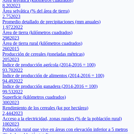
Área selvática (kilómetros cuadrados)
8.20
2023
Área selvática (% del área de tierra)
2.75
2023
Promedio detallado de precipitaciones (mm anuales)
1,972
2022
Área de tierra (kilómetros cuadrados)
298
2023
Área de tierra rural (kilómetros cuadrados)
260
2015
Producción de cereales (toneladas métricas)
205
2023
Índice de producción agrícola (2014-2016 = 100)
93.70
2022
Índice de producción de alimentos (2014-2016 = 100)
94.49
2022
Índice de producción ganadera (2014-2016 = 100)
99.53
2022
Superficie (kilómetros cuadrados)
300
2023
Rendimiento de los cereales (kg por hectárea)
2,444
2023
Acceso a la electricidad, zonas rurales (% de la población rural)
100
2023
Población rural que vive en áreas con elevación inferior a 5 metros