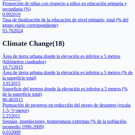
Proporción de niñas con respecto a niños en educación primaria y
secundaria (%)
0.99
2019
Tasa de finalización de la educación de nivel primario, total (% del
grupo etario correspondiente)
93.76
2024
Climate Change
(
18
)
Área de tierra urbana donde la elevación es inferior a 5 metros
(kilómetros cuadrados)
10.71
2015
Área de tierra urbana donde la elevación es inferior a 5 metros (% de
la superficie total)
3.91
2015
Superficie del terreno donde la elevación es inferior a 5 metros (%
de la superficie total)
80.48
2015
Puntuación de progreso en reducción del riesgo de desastres (escala
1-5; 5=mejor)
2.25
2011
Sequías, inundaciones, temperaturas extremas (% de la población,
promedio 1990-2009)
0.03
2009