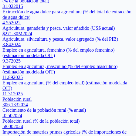
(% de la población total)
31.02
2015
Extracción de agua dulce para agricultura (% del total de extracción
de agua dulce)
4.55
2022
Agricultura, ganadería y pesca, valor añadido (US$ actual)
$271.30M
2024
Agricultura, silvicultura y pesca, valor agregado (% del PIB)
3.84
2024
Empleo en agricultura, femenino (% del empleo femenino)
(estimación modelada OIT)
9.37
2025
Empleo en agricultura, masculino (% del empleo masculino)
(estimación modelada OIT)
11.89
2025
Empleo en agricultura (% del empleo total) (estimación modelada
OIT)
11.31
2025
Población rural
306,133
2024
Crecimiento de la población rural (% anual)
-0.50
2024
Población rural (% de la población total)
58.00
2024
Importación de materias primas agrícolas (% de importaciones de