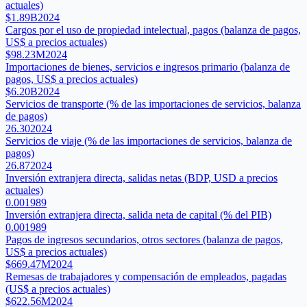
actuales)
$1.89B
2024
Cargos por el uso de propiedad intelectual, pagos (balanza de pagos,
US$ a precios actuales)
$98.23M
2024
Importaciones de bienes, servicios e ingresos primario (balanza de
pagos, US$ a precios actuales)
$6.20B
2024
Servicios de transporte (% de las importaciones de servicios, balanza
de pagos)
26.30
2024
Servicios de viaje (% de las importaciones de servicios, balanza de
pagos)
26.87
2024
Inversión extranjera directa, salidas netas (BDP, USD a precios
actuales)
0.00
1989
Inversión extranjera directa, salida neta de capital (% del PIB)
0.00
1989
Pagos de ingresos secundarios, otros sectores (balanza de pagos,
US$ a precios actuales)
$669.47M
2024
Remesas de trabajadores y compensación de empleados, pagadas
(US$ a precios actuales)
$622.56M
2024