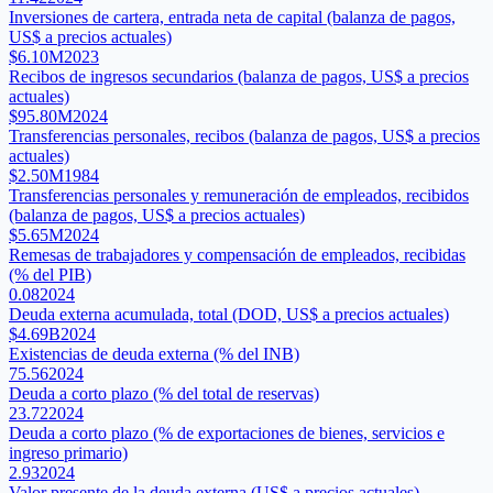
Inversiones de cartera, entrada neta de capital (balanza de pagos,
US$ a precios actuales)
$6.10M
2023
Recibos de ingresos secundarios (balanza de pagos, US$ a precios
actuales)
$95.80M
2024
Transferencias personales, recibos (balanza de pagos, US$ a precios
actuales)
$2.50M
1984
Transferencias personales y remuneración de empleados, recibidos
(balanza de pagos, US$ a precios actuales)
$5.65M
2024
Remesas de trabajadores y compensación de empleados, recibidas
(% del PIB)
0.08
2024
Deuda externa acumulada, total (DOD, US$ a precios actuales)
$4.69B
2024
Existencias de deuda externa (% del INB)
75.56
2024
Deuda a corto plazo (% del total de reservas)
23.72
2024
Deuda a corto plazo (% de exportaciones de bienes, servicios e
ingreso primario)
2.93
2024
Valor presente de la deuda externa (US$ a precios actuales)