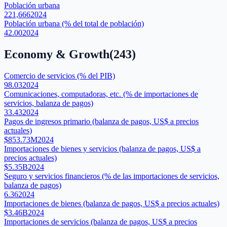
Población urbana
221,666
2024
Población urbana (% del total de población)
42.00
2024
Economy & Growth
(
243
)
Comercio de servicios (% del PIB)
98.03
2024
Comunicaciones, computadoras, etc. (% de importaciones de
servicios, balanza de pagos)
33.43
2024
Pagos de ingresos primario (balanza de pagos, US$ a precios
actuales)
$853.73M
2024
Importaciones de bienes y servicios (balanza de pagos, US$ a
precios actuales)
$5.35B
2024
Seguro y servicios financieros (% de las importaciones de servicios,
balanza de pagos)
6.36
2024
Importaciones de bienes (balanza de pagos, US$ a precios actuales)
$3.46B
2024
Importaciones de servicios (balanza de pagos, US$ a precios