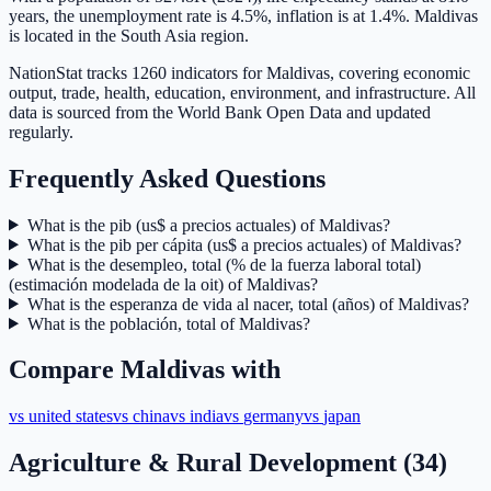
years, the unemployment rate is 4.5%, inflation is at 1.4%. Maldivas
is located in the South Asia region.
NationStat tracks 1260 indicators for Maldivas, covering economic
output, trade, health, education, environment, and infrastructure. All
data is sourced from the World Bank Open Data and updated
regularly.
Frequently Asked Questions
What is the pib (us$ a precios actuales) of Maldivas?
What is the pib per cápita (us$ a precios actuales) of Maldivas?
What is the desempleo, total (% de la fuerza laboral total)
(estimación modelada de la oit) of Maldivas?
What is the esperanza de vida al nacer, total (años) of Maldivas?
What is the población, total of Maldivas?
Compare
Maldivas
with
vs
united states
vs
china
vs
india
vs
germany
vs
japan
Agriculture & Rural Development
(
34
)