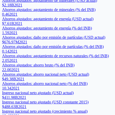
Ahorros ajustados: agotamiento de minerales (USD actual)
$2.18B
2021
Ahorros ajustados: agotamiento de minerales (% del INB)
0.46
2021
Ahorros ajustados: agotamiento de energía (USD actual)
$7.61B
2021
Ahorros ajustados: agotamiento de energía (% del INB)
1.59
2021
Ahorros ajustados: daño por emisión de partículas (USD actual)
$676.97M
2021
Ahorros ajustados: daño por emisión de partículas (% del INB)
0.14
2021
Ahorros ajustados: agotamiento de recursos naturales (% del INB)
2.05
2021
Ahorros ajustados: ahorro bruto (% del INB)
22.00
2021
Ahorros ajustados: ahorro nacional neto (USD actual)
$49.38B
2021
Ahorros ajustados: ahorro nacional neto (% del INB)
10.34
2021
Ingreso nacional neto ajustado (USD actual)
$411.98B
2021
Ingreso nacional neto ajustado (USD constante 2015)
$488.63B
2021
Ingreso nacional neto ajustado (crecimiento % anual)