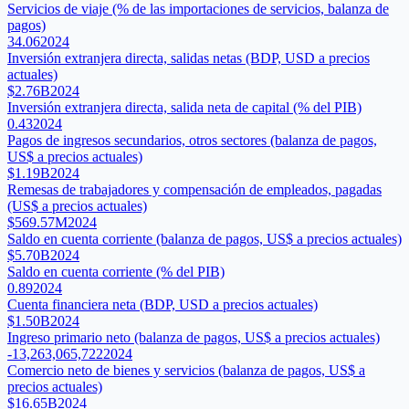
Servicios de viaje (% de las importaciones de servicios, balanza de
pagos)
34.06
2024
Inversión extranjera directa, salidas netas (BDP, USD a precios
actuales)
$2.76B
2024
Inversión extranjera directa, salida neta de capital (% del PIB)
0.43
2024
Pagos de ingresos secundarios, otros sectores (balanza de pagos,
US$ a precios actuales)
$1.19B
2024
Remesas de trabajadores y compensación de empleados, pagadas
(US$ a precios actuales)
$569.57M
2024
Saldo en cuenta corriente (balanza de pagos, US$ a precios actuales)
$5.70B
2024
Saldo en cuenta corriente (% del PIB)
0.89
2024
Cuenta financiera neta (BDP, USD a precios actuales)
$1.50B
2024
Ingreso primario neto (balanza de pagos, US$ a precios actuales)
-13,263,065,722
2024
Comercio neto de bienes y servicios (balanza de pagos, US$ a
precios actuales)
$16.65B
2024