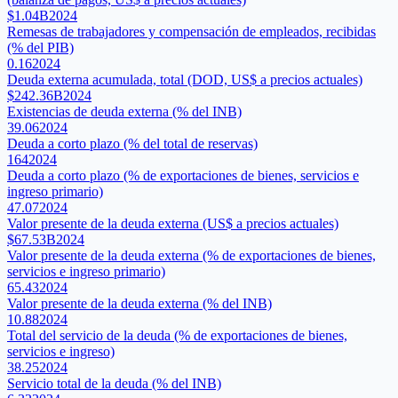
$1.04B
2024
Remesas de trabajadores y compensación de empleados, recibidas
(% del PIB)
0.16
2024
Deuda externa acumulada, total (DOD, US$ a precios actuales)
$242.36B
2024
Existencias de deuda externa (% del INB)
39.06
2024
Deuda a corto plazo (% del total de reservas)
164
2024
Deuda a corto plazo (% de exportaciones de bienes, servicios e
ingreso primario)
47.07
2024
Valor presente de la deuda externa (US$ a precios actuales)
$67.53B
2024
Valor presente de la deuda externa (% de exportaciones de bienes,
servicios e ingreso primario)
65.43
2024
Valor presente de la deuda externa (% del INB)
10.88
2024
Total del servicio de la deuda (% de exportaciones de bienes,
servicios e ingreso)
38.25
2024
Servicio total de la deuda (% del INB)