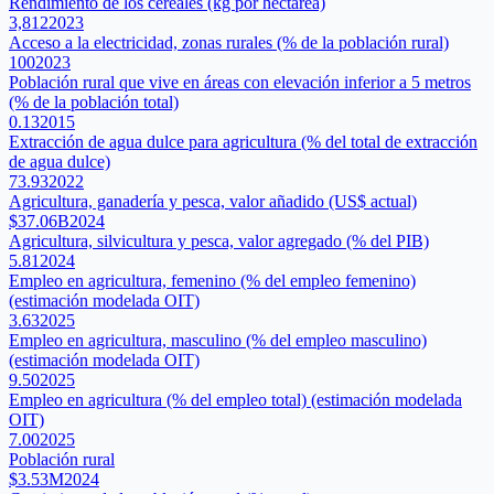
Rendimiento de los cereales (kg por hectárea)
3,812
2023
Acceso a la electricidad, zonas rurales (% de la población rural)
100
2023
Población rural que vive en áreas con elevación inferior a 5 metros
(% de la población total)
0.13
2015
Extracción de agua dulce para agricultura (% del total de extracción
de agua dulce)
73.93
2022
Agricultura, ganadería y pesca, valor añadido (US$ actual)
$37.06B
2024
Agricultura, silvicultura y pesca, valor agregado (% del PIB)
5.81
2024
Empleo en agricultura, femenino (% del empleo femenino)
(estimación modelada OIT)
3.63
2025
Empleo en agricultura, masculino (% del empleo masculino)
(estimación modelada OIT)
9.50
2025
Empleo en agricultura (% del empleo total) (estimación modelada
OIT)
7.00
2025
Población rural
$3.53M
2024