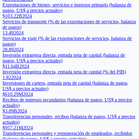
Exportaciones de bienes, servicios e ingresos primario (balanza de
pagos, US$ a precios actuales)
$103.22B
2024
Servicios de transporte (% de las exportaciones de servicios, balanza
de pagos)
13.49
2024
Servicios de viaje (% de las exportaciones de servicios, balanza de
pagos)
28.89
2024
Inversión extranjera directa, entrada neta de capital (balanza de
pagos, US$ a precios actuales)
$11.64B
2024
Inversión extranjera directa, entrada neta de capital (% del PIB)
1.82
2024
Inversiones de cartera, entrada neta de capital (balanza de pagos,
US$ a precios actuales)
$610.29M
2024
Recibos de ingresos secundarios (balanza de pagos, US$ a precios
actuales)
$3.89B
2024
Transferencias personales, recibos (balanza de pagos, US$ a precios
actuales)
$957.21M
2024
Transferencias personales y remuneración de empleados, recibidos
(balanza de pagos, US$ a precios actuales)