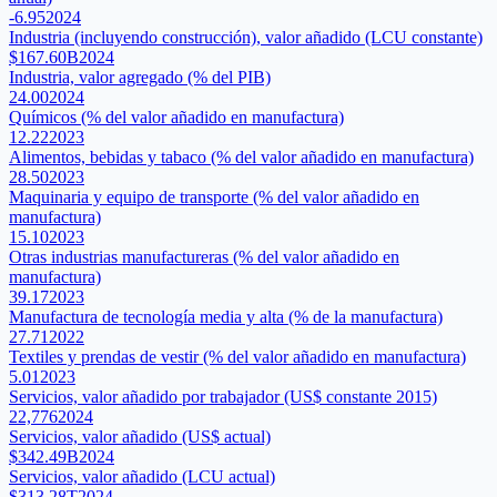
-6.95
2024
Industria (incluyendo construcción), valor añadido (LCU constante)
$167.60B
2024
Industria, valor agregado (% del PIB)
24.00
2024
Químicos (% del valor añadido en manufactura)
12.22
2023
Alimentos, bebidas y tabaco (% del valor añadido en manufactura)
28.50
2023
Maquinaria y equipo de transporte (% del valor añadido en
manufactura)
15.10
2023
Otras industrias manufactureras (% del valor añadido en
manufactura)
39.17
2023
Manufactura de tecnología media y alta (% de la manufactura)
27.71
2022
Textiles y prendas de vestir (% del valor añadido en manufactura)
5.01
2023
Servicios, valor añadido por trabajador (US$ constante 2015)
22,776
2024
Servicios, valor añadido (US$ actual)
$342.49B
2024
Servicios, valor añadido (LCU actual)
$313.28T
2024