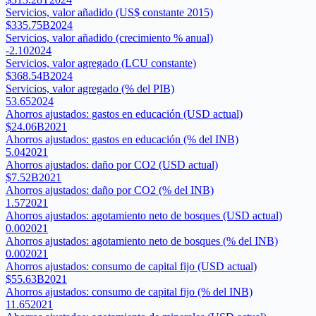
Servicios, valor añadido (US$ constante 2015)
$335.75B
2024
Servicios, valor añadido (crecimiento % anual)
-2.10
2024
Servicios, valor agregado (LCU constante)
$368.54B
2024
Servicios, valor agregado (% del PIB)
53.65
2024
Ahorros ajustados: gastos en educación (USD actual)
$24.06B
2021
Ahorros ajustados: gastos en educación (% del INB)
5.04
2021
Ahorros ajustados: daño por CO2 (USD actual)
$7.52B
2021
Ahorros ajustados: daño por CO2 (% del INB)
1.57
2021
Ahorros ajustados: agotamiento neto de bosques (USD actual)
0.00
2021
Ahorros ajustados: agotamiento neto de bosques (% del INB)
0.00
2021
Ahorros ajustados: consumo de capital fijo (USD actual)
$55.63B
2021
Ahorros ajustados: consumo de capital fijo (% del INB)
11.65
2021