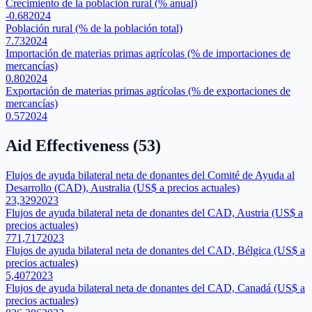
Crecimiento de la población rural (% anual)
-0.68
2024
Población rural (% de la población total)
7.73
2024
Importación de materias primas agrícolas (% de importaciones de
mercancías)
0.80
2024
Exportación de materias primas agrícolas (% de exportaciones de
mercancías)
0.57
2024
Aid Effectiveness
(
53
)
Flujos de ayuda bilateral neta de donantes del Comité de Ayuda al
Desarrollo (CAD), Australia (US$ a precios actuales)
23,329
2023
Flujos de ayuda bilateral neta de donantes del CAD, Austria (US$ a
precios actuales)
771,717
2023
Flujos de ayuda bilateral neta de donantes del CAD, Bélgica (US$ a
precios actuales)
5,407
2023
Flujos de ayuda bilateral neta de donantes del CAD, Canadá (US$ a
precios actuales)