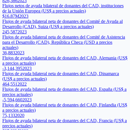
826,386
2023
Flujos netos de ayuda bilateral de donantes del CAD, instituciones
de la Unión Europea (US$ a precios actuales)
$16.87M
2023
Flujos de ayuda bilateral neta de donantes del Comité de Ayuda al
Desarrollo (CAD), Suiza (US$ a precios actuales)
245,587
2023
Flujos de ayuda bilateral neta de donantes del Comité de Asistencia
para el Desarrollo (CAD), República Checa (USD a precios
actuales)
36,883
2023
Flujos de ayuda bilateral neta de donantes del CAD, Alemania (US$
a precios actuales)
-3,144,395
2023
Flujos de ayuda bilateral neta de donantes del CAD, Dinamarca
(US$ a precios actuales)
464,551
2022
Flujos de ayuda bilateral neta de donantes del CAD, España (US$ a
precios actuales)
-5,594,660
2023
Flujos de ayuda bilateral neta de donantes del CAD, Finlandia (US$
a precios actuales)
75,133
2020
Flujos de ayuda bilateral neta de donantes del CAD, Francia (US$ a
precios actuales)