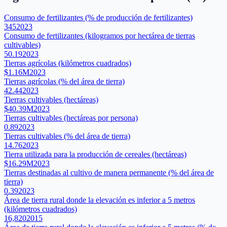
Consumo de fertilizantes (% de producción de fertilizantes)
345
2023
Consumo de fertilizantes (kilogramos por hectárea de tierras
cultivables)
50.19
2023
Tierras agrícolas (kilómetros cuadrados)
$1.16M
2023
Tierras agrícolas (% del área de tierra)
42.44
2023
Tierras cultivables (hectáreas)
$40.39M
2023
Tierras cultivables (hectáreas por persona)
0.89
2023
Tierras cultivables (% del área de tierra)
14.76
2023
Tierra utilizada para la producción de cereales (hectáreas)
$16.29M
2023
Tierras destinadas al cultivo de manera permanente (% del área de
tierra)
0.39
2023
Área de tierra rural donde la elevación es inferior a 5 metros
(kilómetros cuadrados)
16,820
2015