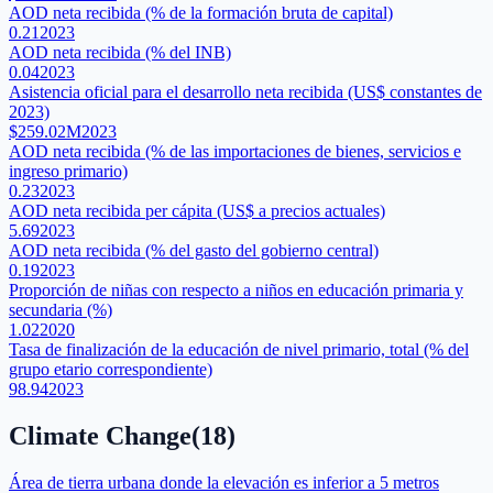
AOD neta recibida (% de la formación bruta de capital)
0.21
2023
AOD neta recibida (% del INB)
0.04
2023
Asistencia oficial para el desarrollo neta recibida (US$ constantes de
2023)
$259.02M
2023
AOD neta recibida (% de las importaciones de bienes, servicios e
ingreso primario)
0.23
2023
AOD neta recibida per cápita (US$ a precios actuales)
5.69
2023
AOD neta recibida (% del gasto del gobierno central)
0.19
2023
Proporción de niñas con respecto a niños en educación primaria y
secundaria (%)
1.02
2020
Tasa de finalización de la educación de nivel primario, total (% del
grupo etario correspondiente)
98.94
2023
Climate Change
(
18
)
Área de tierra urbana donde la elevación es inferior a 5 metros