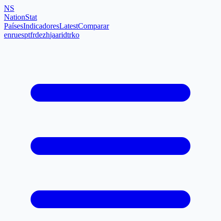
NS
NationStat
Países
Indicadores
Latest
Comparar
en
ru
es
pt
fr
de
zh
ja
ar
id
tr
ko