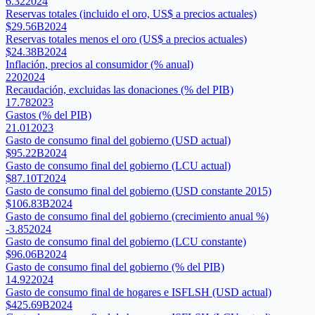
6.32
2024
Reservas totales (incluido el oro, US$ a precios actuales)
$29.56B
2024
Reservas totales menos el oro (US$ a precios actuales)
$24.38B
2024
Inflación, precios al consumidor (% anual)
220
2024
Recaudación, excluidas las donaciones (% del PIB)
17.78
2023
Gastos (% del PIB)
21.01
2023
Gasto de consumo final del gobierno (USD actual)
$95.22B
2024
Gasto de consumo final del gobierno (LCU actual)
$87.10T
2024
Gasto de consumo final del gobierno (USD constante 2015)
$106.83B
2024
Gasto de consumo final del gobierno (crecimiento anual %)
-3.85
2024
Gasto de consumo final del gobierno (LCU constante)
$96.06B
2024
Gasto de consumo final del gobierno (% del PIB)
14.92
2024
Gasto de consumo final de hogares e ISFLSH (USD actual)
$425.69B
2024