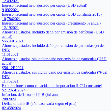
12.49
2021
Ingreso nacional neto ajustado per cápita (USD actual)
9,092
2021
Ingreso nacional neto ajustado per cápita (USD constante 2015)
10,784
2021
Ingreso nacional neto ajustado per cápita (crecimiento % anual)
12.19
2021
Ahorros ajustados, incluido daño por emisión de partículas (USD
actual)
$55.44B
2021
Ahorros ajustados, incluido daño por emisión de partículas (% del
INB)
11.61
2021
Ahorros ajustados, sin incluir daño por emisión de partículas (USD
actual)
$56.12B
2021
Ahorros ajustados, sin incluir daño por emisión de partículas (% del
INB)
11.75
2021
Exportaciones como capacidad de importación (LCU constante)
$212.65B
2024
Inflación, deflactor del PIB (%) anual
208
2024
Deflactor del PIB (año base varía según el país)
82,458
2024