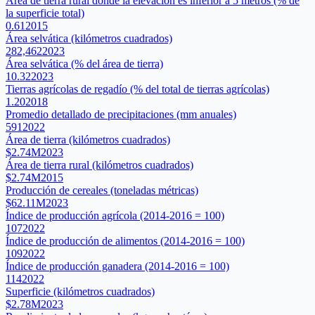
Área de tierra rural donde la elevación es inferior a 5 metros (% de
la superficie total)
0.61
2015
Área selvática (kilómetros cuadrados)
282,462
2023
Área selvática (% del área de tierra)
10.32
2023
Tierras agrícolas de regadío (% del total de tierras agrícolas)
1.20
2018
Promedio detallado de precipitaciones (mm anuales)
591
2022
Área de tierra (kilómetros cuadrados)
$2.74M
2023
Área de tierra rural (kilómetros cuadrados)
$2.74M
2015
Producción de cereales (toneladas métricas)
$62.11M
2023
Índice de producción agrícola (2014-2016 = 100)
107
2022
Índice de producción de alimentos (2014-2016 = 100)
109
2022
Índice de producción ganadera (2014-2016 = 100)
114
2022
Superficie (kilómetros cuadrados)
$2.78M
2023