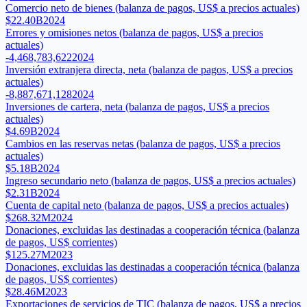
Comercio neto de bienes (balanza de pagos, US$ a precios actuales)
$22.40B
2024
Errores y omisiones netos (balanza de pagos, US$ a precios
actuales)
-4,468,783,622
2024
Inversión extranjera directa, neta (balanza de pagos, US$ a precios
actuales)
-8,887,671,128
2024
Inversiones de cartera, neta (balanza de pagos, US$ a precios
actuales)
$4.69B
2024
Cambios en las reservas netas (balanza de pagos, US$ a precios
actuales)
$5.18B
2024
Ingreso secundario neto (balanza de pagos, US$ a precios actuales)
$2.31B
2024
Cuenta de capital neto (balanza de pagos, US$ a precios actuales)
$268.32M
2024
Donaciones, excluidas las destinadas a cooperación técnica (balanza
de pagos, US$ corrientes)
$125.27M
2023
Donaciones, excluidas las destinadas a cooperación técnica (balanza
de pagos, US$ corrientes)
$28.46M
2023
Exportaciones de servicios de TIC (balanza de pagos, US$ a precios