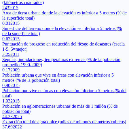
(kilómetros cuadrados)
243
2015
Área de tierra urbana donde la elevación es inferior a 5 metros (% de
la superficie total)
0.01
2015
Superficie del terreno donde la elevación es inferior a 5 metros (%
de la superficie total)
0.62
2015
Puntuación de progreso en reducción del riesgo de desastres (escala
1-5; 5=mejor)
3.25
2011
Sequías, inundaciones, temperaturas extremas (% de la población,
promedio 1990-2009)
0.17
2009
Población urbana que vive en áreas con elevación inferior a 5
metros (% de la población total)
0.90
2015
Población que vive en áreas con elevación inferior a 5 metros (% del
total)
1.03
2015
Población en aglomeraciones urbanas de más de 1 millón (% de
población total)
44.23
2025
Extracción total de agua dulce (miles de millones de metros cúbicos)
37.69
2022