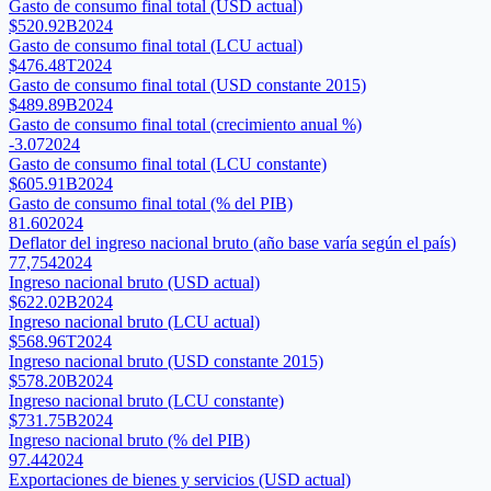
Gasto de consumo final total (USD actual)
$520.92B
2024
Gasto de consumo final total (LCU actual)
$476.48T
2024
Gasto de consumo final total (USD constante 2015)
$489.89B
2024
Gasto de consumo final total (crecimiento anual %)
-3.07
2024
Gasto de consumo final total (LCU constante)
$605.91B
2024
Gasto de consumo final total (% del PIB)
81.60
2024
Deflator del ingreso nacional bruto (año base varía según el país)
77,754
2024
Ingreso nacional bruto (USD actual)
$622.02B
2024
Ingreso nacional bruto (LCU actual)
$568.96T
2024
Ingreso nacional bruto (USD constante 2015)
$578.20B
2024
Ingreso nacional bruto (LCU constante)
$731.75B
2024
Ingreso nacional bruto (% del PIB)
97.44
2024
Exportaciones de bienes y servicios (USD actual)