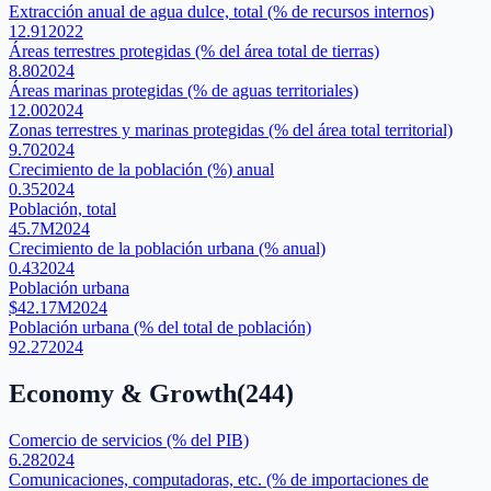
Extracción anual de agua dulce, total (% de recursos internos)
12.91
2022
Áreas terrestres protegidas (% del área total de tierras)
8.80
2024
Áreas marinas protegidas (% de aguas territoriales)
12.00
2024
Zonas terrestres y marinas protegidas (% del área total territorial)
9.70
2024
Crecimiento de la población (%) anual
0.35
2024
Población, total
45.7M
2024
Crecimiento de la población urbana (% anual)
0.43
2024
Población urbana
$42.17M
2024
Población urbana (% del total de población)
92.27
2024
Economy & Growth
(
244
)
Comercio de servicios (% del PIB)
6.28
2024
Comunicaciones, computadoras, etc. (% de importaciones de