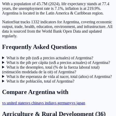
With a population of 45.7M (2024), life expectancy stands at 77.4
years, the unemployment rate is 7.1%, inflation is at 219.9%.
Argentina is located in the Latin America & Caribbean region.
NationStat tracks 1332 indicators for Argentina, covering economic
output, trade, health, education, environment, and infrastructure. All
data is sourced from the World Bank Open Data and updated
regularly.
Frequently Asked Questions
What is the pib (us$ a precios actuales) of Argentina?
What is the pib per cápita (us$ a precios actuales) of Argentina?
What is the desempleo, total (% de la fuerza laboral total)
(estimación modelada de la oit) of Argentina?
What is the esperanza de vida al nacer, total (años) of Argentina?
What is the población, total of Argentina?
Compare
Argentina
with
vs
united states
vs
china
vs
india
vs
germany
vs
japan
Agriculture & Rural Development
(
36
)