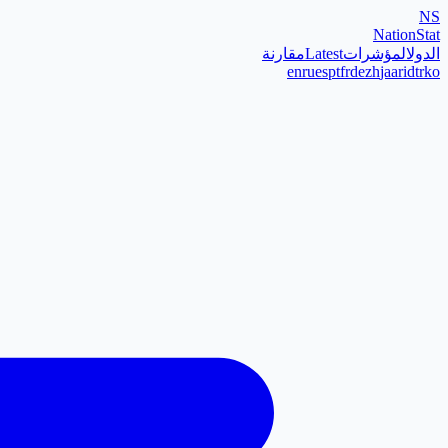
NS
NationStat
الدول
المؤشرات
Latest
مقارنة
en
ru
es
pt
fr
de
zh
ja
ar
id
tr
ko