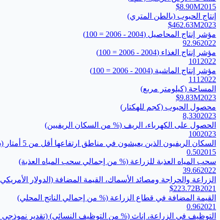
$8.90M
2015
إنتاج الحبوب (بالطن المتري)
$462.63M
2023
مؤشر إنتاج المحاصيل (2004 - 2006 = 100)
92.96
2022
مؤشر إنتاج الغذاء (2004 - 2006 = 100)
101
2022
مؤشر إنتاج الماشية (2004 - 2006 = 100)
111
2022
المساحة (كيلومتر مربع)
$9.83M
2023
محصول الحبوب (كجم للهكتار)
8,330
2023
الحصول على الكهرباء، الريف (% من السكان الريفيين)
100
2023
السكان الريفيون الذين يعيشون في مناطق ارتفاعها أقل من 5 أمتار (% من إجمالي السكان)
0.50
2015
سحب المياه العذبة للزراعة (% من إجمالي سحب المياه العذبة)
39.66
2022
الزراعة والحراجة ومصائد الأسماك، القيمة المضافة (الدولار الأمريكي 
$223.72B
2021
القيمة المضافة في قطاع الزراعة (% من إجمالي الناتج المحلي)
0.96
2021
التوظيف في الزراعة، إناث (% من التوظيف النسائي) (تقدير نموذجي ل