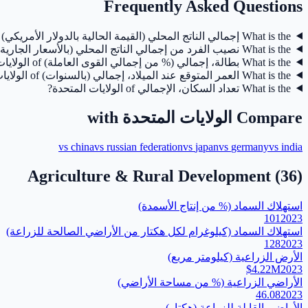
Frequently Asked Questions
What is the إجمالي الناتج المحلي (القيمة الحالية بالدولار الأمريكي) of الولايات المتحدة?
What is the نصيب الفرد من إجمالي الناتج المحلي (بالأسعار الجارية للدولار الأمريكي) of الولايات المتحدة?
What is the بطالة، إجمالي (% من إجمالي القوى العاملة) of الولايات المتحدة?
What is the العمر المتوقع عند الميلاد، إجمالي (بالسنوات) of الولايات المتحدة?
What is the تعداد السكان، الإجمالي of الولايات المتحدة?
Compare
الولايات المتحدة
with
vs
china
vs
russian federation
vs
japan
vs
germany
vs
india
Agriculture & Rural Development
(
36
)
استهلاك السماد (% من إنتاج الأسمدة)
101
2023
استهلاك السماد (كيلوغرام لكل هكتار من الأراضي الصالحة للزراعة)
128
2023
‏الأرض الزراعية (كيلومتر مربع)
$4.22M
2023
الأراضي الزراعية (% من مساحة الأراضي)
46.08
2023
الأراضي القابلة للزراعة (هكتار)