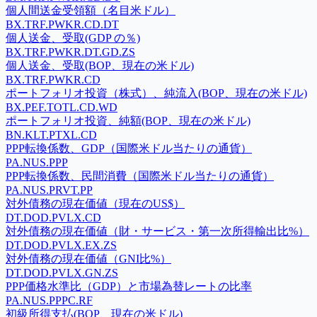
個人間送金受領額（名目米ドル）
BX.TRF.PWKR.CD.DT
個人送金、受取(GDP の％)
BX.TRF.PWKR.DT.GD.ZS
個人送金、受取(BOP、現在の米ドル)
BX.TRF.PWKR.CD
ポートフォリオ投資（株式）、純流入(BOP、現在の米ドル)
BX.PEF.TOTL.CD.WD
ポートフォリオ投資、純額(BOP、現在の米ドル)
BN.KLT.PTXL.CD
PPP転換係数、GDP（国際米ドル当たりの通貨）
PA.NUS.PPP
PPP転換係数、民間消費（国際米ドル当たりの通貨）
PA.NUS.PRVT.PP
対外債務の現在価値（現在のUS$）
DT.DOD.PVLX.CD
対外債務の現在価値（財・サービス・第一次所得輸出比%）
DT.DOD.PVLX.EX.ZS
対外債務の現在価値（GNI比%）
DT.DOD.PVLX.GN.ZS
PPP価格水準比（GDP）と市場為替レートの比率
PA.NUS.PPPC.RF
初級所得支払(BOP、現在の米ドル)