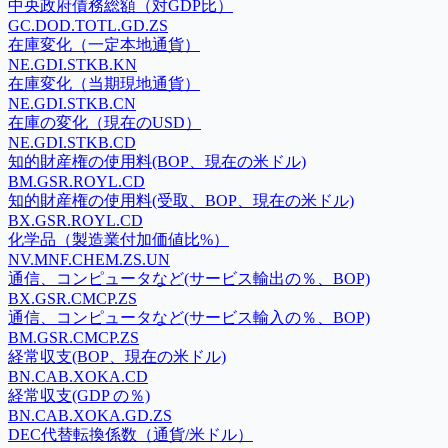
中央政府債務総額（対GDP比）
GC.DOD.TOTL.GD.ZS
在庫変化（一定本地通貨）
NE.GDI.STKB.KN
在庫変化（当期現地通貨）
NE.GDI.STKB.CN
在庫の変化（現在のUSD）
NE.GDI.STKB.CD
知的財産権の使用料(BOP、現在の米ドル)
BM.GSR.ROYL.CD
知的財産権の使用料(受取、BOP、現在の米ドル)
BX.GSR.ROYL.CD
化学品（製造業付加価値比%）
NV.MNF.CHEM.ZS.UN
通信、コンピュータなど(サービス輸出の％、BOP)
BX.GSR.CMCP.ZS
通信、コンピュータなど(サービス輸入の％、BOP)
BM.GSR.CMCP.ZS
経常収支(BOP、現在の米ドル)
BN.CAB.XOKA.CD
経常収支(GDP の％)
BN.CAB.XOKA.GD.ZS
DEC代替転換係数（通貨/米ドル）