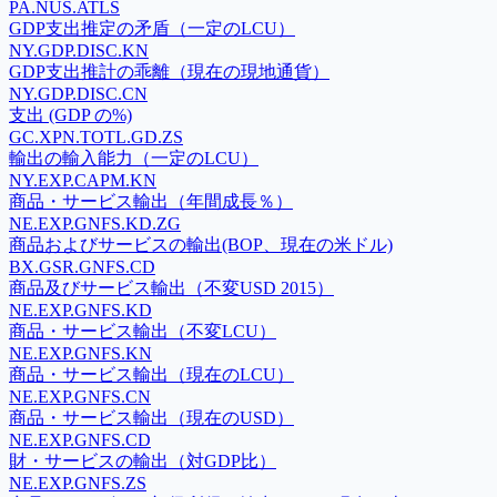
PA.NUS.ATLS
GDP支出推定の矛盾（一定のLCU）
NY.GDP.DISC.KN
GDP支出推計の乖離（現在の現地通貨）
NY.GDP.DISC.CN
支出 (GDP の%)
GC.XPN.TOTL.GD.ZS
輸出の輸入能力（一定のLCU）
NY.EXP.CAPM.KN
商品・サービス輸出（年間成長％）
NE.EXP.GNFS.KD.ZG
商品およびサービスの輸出(BOP、現在の米ドル)
BX.GSR.GNFS.CD
商品及びサービス輸出（不変USD 2015）
NE.EXP.GNFS.KD
商品・サービス輸出（不変LCU）
NE.EXP.GNFS.KN
商品・サービス輸出（現在のLCU）
NE.EXP.GNFS.CN
商品・サービス輸出（現在のUSD）
NE.EXP.GNFS.CD
財・サービスの輸出（対GDP比）
NE.EXP.GNFS.ZS