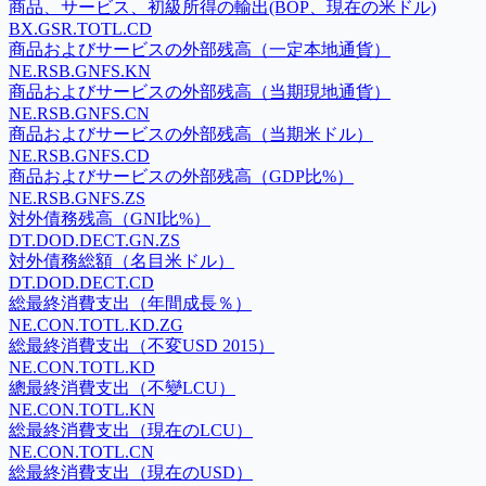
商品、サービス、初級所得の輸出(BOP、現在の米ドル)
BX.GSR.TOTL.CD
商品およびサービスの外部残高（一定本地通貨）
NE.RSB.GNFS.KN
商品およびサービスの外部残高（当期現地通貨）
NE.RSB.GNFS.CN
商品およびサービスの外部残高（当期米ドル）
NE.RSB.GNFS.CD
商品およびサービスの外部残高（GDP比%）
NE.RSB.GNFS.ZS
対外債務残高（GNI比%）
DT.DOD.DECT.GN.ZS
対外債務総額（名目米ドル）
DT.DOD.DECT.CD
総最終消費支出（年間成長％）
NE.CON.TOTL.KD.ZG
総最終消費支出（不変USD 2015）
NE.CON.TOTL.KD
總最終消費支出（不變LCU）
NE.CON.TOTL.KN
総最終消費支出（現在のLCU）
NE.CON.TOTL.CN
総最終消費支出（現在のUSD）