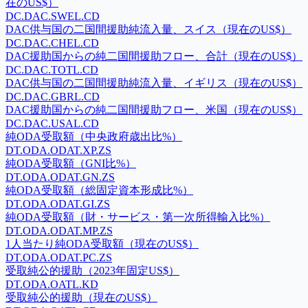
在のUS$）
DC.DAC.SWEL.CD
DAC供与国の二国間援助純流入量、スイス（現在のUS$）
DC.DAC.CHEL.CD
DAC援助国からの純二国間援助フロー、合計（現在のUS$）
DC.DAC.TOTL.CD
DAC供与国の二国間援助純流入量、イギリス（現在のUS$）
DC.DAC.GBRL.CD
DAC援助国からの純二国間援助フロー、米国（現在のUS$）
DC.DAC.USAL.CD
純ODA受取額（中央政府歳出比%）
DT.ODA.ODAT.XP.ZS
純ODA受取額（GNI比%）
DT.ODA.ODAT.GN.ZS
純ODA受取額（総固定資本形成比%）
DT.ODA.ODAT.GI.ZS
純ODA受取額（財・サービス・第一次所得輸入比%）
DT.ODA.ODAT.MP.ZS
1人当たり純ODA受取額（現在のUS$）
DT.ODA.ODAT.PC.ZS
受取純公的援助（2023年固定US$）
DT.ODA.OATL.KD
受取純公的援助（現在のUS$）