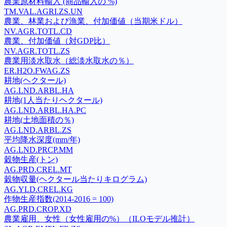
農業原材料輸入 (商品輸入の %)
TM.VAL.AGRI.ZS.UN
農業、林業および漁業、付加価値（当期米ドル）
NV.AGR.TOTL.CD
農業、付加価値（対GDP比）
NV.AGR.TOTL.ZS
農業用淡水取水（総淡水取水の％）
ER.H2O.FWAG.ZS
耕地(ヘクタール)
AG.LND.ARBL.HA
耕地(1人当たりヘクタール)
AG.LND.ARBL.HA.PC
耕地(土地面積の％)
AG.LND.ARBL.ZS
平均降水深度(mm/年)
AG.LND.PRCP.MM
穀物生産(トン)
AG.PRD.CREL.MT
穀物収量(ヘクタール当たりキログラム)
AG.YLD.CREL.KG
作物生産指数(2014-2016 = 100)
AG.PRD.CROP.XD
農業雇用、女性（女性雇用の%）（ILOモデル推計）