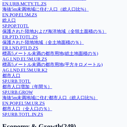
EN.URB.MCTY.TL.ZS
海抜5m未満地域に住む人口（総人口比%）
EN.POP.EL5M.ZS
総人口
SP.POP.TOTL
保護された陸地および海洋地域（全領土面積の％）
ER.PTD.TOTL.ZS
保護された陸地地域（全土地面積の％）
ER.LND.PTLD.ZS
標高5メートル未満の都市用地(総土地面積の％)
AG.LND.EL5M.UR.ZS
標高5メートル未満の都市用地(平方キロメートル)
AG.LND.EL5M.UR.K2
都市人口
SP.URB.TOTL
都市人口増加（年間％）
SP.URB.GROW
海抜5m未満地域に住む都市人口（総人口比%）
EN.POP.EL5M.UR.ZS
都市人口（全人口の％）
SP.URB.TOTL.IN.ZS
Economy & Growth
(
249
)