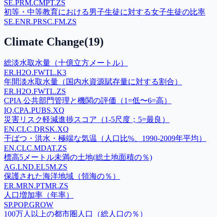
SE.PRM.CMPT.ZS
初等・中等教育における男子生徒に対する女子生徒の比率
SE.ENR.PRSC.FM.ZS
Climate Change
(
19
)
総淡水取水量（十億立方メートル）
ER.H2O.FWTL.K3
年間淡水取水量（国内水資源賦存量に対する割合）
ER.H2O.FWTL.ZS
CPIA 公共部門管理と機関の評価（1=低〜6=高）
IQ.CPA.PUBS.XQ
災害リスク軽減進捗スコア（1-5尺度；5=最良）
EN.CLC.DRSK.XQ
干ばつ・洪水・極端な気温（人口比%、1990-2009年平均）
EN.CLC.MDAT.ZS
標高5メートル未満の土地(総土地面積の％)
AG.LND.EL5M.ZS
保護された海洋地域（領海の％）
ER.MRN.PTMR.ZS
人口増加率（年率）
SP.POP.GROW
100万人以上の都市圏人口（総人口の％）