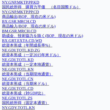
NY.GNP.MKTP.PP.KD
国民総所得 購買力平価 （名目国際ドル）
NY.GNP.MKTP.PP.CD
商品輸出(BOP、現在の米ドル)
BX.GSR.MRCH.CD
商品輸入(BOP、現在の米ドル)
BM.GSR.MRCH.CD
助成金、技術協力を除く(BOP、現在の米ドル)
BX.GRT.EXTA.CD.WD
総資本形成（年間成長率%）
NE.GDI.TOTL.KD.ZG
総資本形成（一定2015年米ドル）
NE.GDI.TOTL.KD
総資本形成（一定本地通貨）
NE.GDI.TOTL.KN
総資本形成（当期現地通貨）
NE.GDI.TOTL.CN
総資本形成（当期米ドル）
NE.GDI.TOTL.CD
総資本形成（対GDP比）
NE.GDI.TOTL.ZS
国民総所得（固定本通貨）
NY.GDY.TOTL.KN