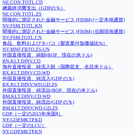
NE.CON.TOTL.CD
總最終消費支出（GDPの％）
NE.CON.TOTL.ZS
間接的に測定された金融サービス (FISIM) (一定本地通貨)
NV.FSM.TOTL.KN
間接的に測定された金融サービス (FISIM) (当期現地通貨)
NV.FSM.TOTL.CN
食品、飲料およびタバコ（製造業付加価値比%）
NV.MNF.FBTO.ZS.UN
外国直接投資、純額(BOP、現在の米ドル)
BN.KLT.DINV.CD
海外直接投資、純流入額（国際収支、名目米ドル）
BX.KLT.DINV.CD.WD
外国直接投資、純流入(GDP の％)
BX.KLT.DINV.WD.GD.ZS
外国直接投資、純流出(BOP、現在の米ドル)
BM.KLT.DINV.CD.WD
外国直接投資、純流出(GDP の％)
BM.KLT.DINV.WD.GD.ZS
GDP（一定の2015年米国$）
NY.GDP.MKTP.KD
GDP（一定のLCU）
NY.GDP.MKTP.KN