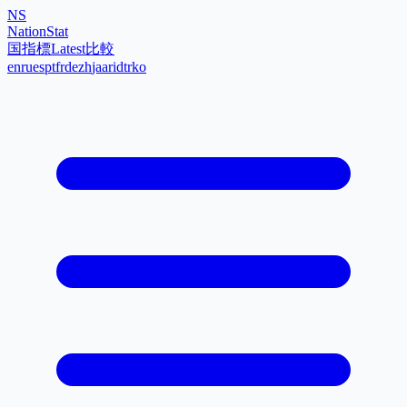
NS
NationStat
国
指標
Latest
比較
en
ru
es
pt
fr
de
zh
ja
ar
id
tr
ko