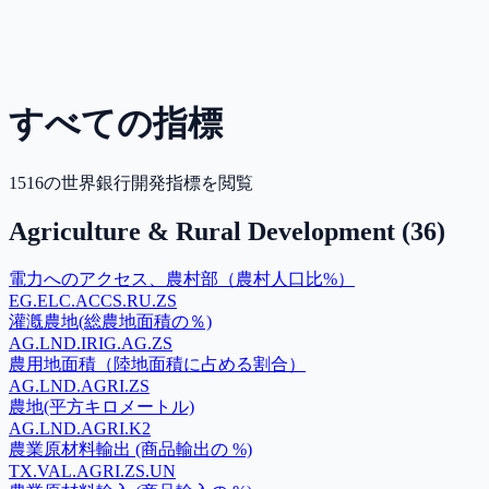
すべての指標
1516の世界銀行開発指標を閲覧
Agriculture & Rural Development
(
36
)
電力へのアクセス、農村部（農村人口比%）
EG.ELC.ACCS.RU.ZS
灌漑農地(総農地面積の％)
AG.LND.IRIG.AG.ZS
農用地面積（陸地面積に占める割合）
AG.LND.AGRI.ZS
農地(平方キロメートル)
AG.LND.AGRI.K2
農業原材料輸出 (商品輸出の %)
TX.VAL.AGRI.ZS.UN