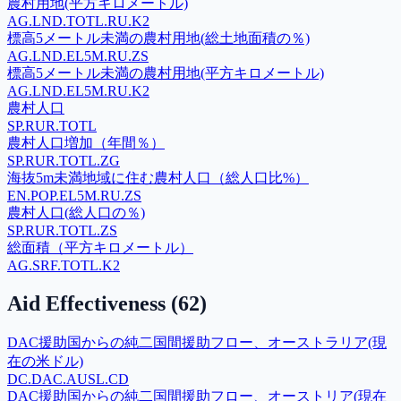
農村用地(平方キロメートル)
AG.LND.TOTL.RU.K2
標高5メートル未満の農村用地(総土地面積の％)
AG.LND.EL5M.RU.ZS
標高5メートル未満の農村用地(平方キロメートル)
AG.LND.EL5M.RU.K2
農村人口
SP.RUR.TOTL
農村人口増加（年間％）
SP.RUR.TOTL.ZG
海抜5m未満地域に住む農村人口（総人口比%）
EN.POP.EL5M.RU.ZS
農村人口(総人口の％)
SP.RUR.TOTL.ZS
総面積（平方キロメートル）
AG.SRF.TOTL.K2
Aid Effectiveness
(
62
)
DAC援助国からの純二国間援助フロー、オーストラリア(現
在の米ドル)
DC.DAC.AUSL.CD
DAC援助国からの純二国間援助フロー、オーストリア(現在